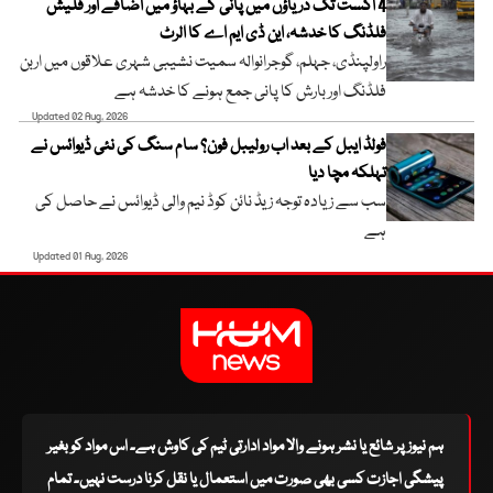
4 اگست تک دریاؤں میں پانی کے بہاؤ میں اضافے اور فلیش
فلڈنگ کا خدشہ، این ڈی ایم اے کا الرٹ
راولپنڈی، جہلم، گوجرانوالہ سمیت نشیبی شہری علاقوں میں اربن
فلڈنگ اور بارش کا پانی جمع ہونے کا خدشہ ہے
Updated 02 Aug, 2026
فولڈ ایبل کے بعد اب رولیبل فون؟ سام سنگ کی نئی ڈیوائس نے
تہلکہ مچا دیا
سب سے زیادہ توجہ زیڈ نائن کوڈ نیم والی ڈیوائس نے حاصل کی
ہے
Updated 01 Aug, 2026
ہم نیوز پر شائع یا نشر ہونے والا مواد ادارتی ٹیم کی کاوش ہے۔ اس مواد کو بغیر
پیشگی اجازت کسی بھی صورت میں استعمال یا نقل کرنا درست نہیں۔ تمام