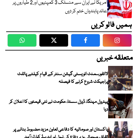
امریکا نے ایران سے منسلک 3 کمپنیوں اور 2 طیاروں پر
عائد پابندیاں ختم کر دیں
ہمیں فالو کریں
WhatsApp
Twitter
Facebook
Faceboo
متعلقہ خبریں
لاانفورسمنٹ انویسٹی گیشن سنٹر کے قیام کیلئے پائلٹ
پراجیکٹ شروع کرنے کا فیصلہ
پیٹرول مہنگا، ڈیزل سستا، حکومت نے نئی قیمتوں کا اعلان کر
دیا
پاکستان اور صومالیہ کا دفاعی تعاون مزید مضبوط بنانے پر
اتفاق، صومالی وزیر دفاع کی نیول اور ایئرہیڈ کوارٹرز آمد