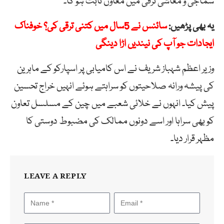
سماجی و معاشی ترقی میں معاون ثابت ہو گا۔
یہ بھی پڑھیں:
سائنس نے 5سال میں کتنی ترقی کی؟ خوفناک
ایجادات جو آپ کی نیندیں اڑا دینگی
وزیر اعظم شہباز شریف نے اس کامیابی پر اسپارکو کے ماہرین
کی پیشہ ورانہ صلاحیتوں کو سراہتے ہوئے انہیں خراج تحسین
پیش کیا۔ انہوں نے خلائی شعبے میں چین کے مسلسل تعاون
کو بھی سراہا اور اسے دونوں ممالک کی مضبوط دوستی کا
مظہر قرار دیا۔
LEAVE A REPLY