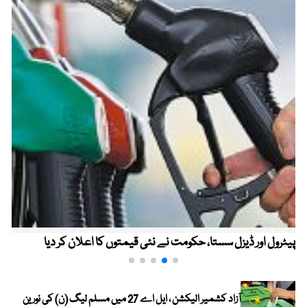
پیٹرول اور ڈیزل سستا، حکومت نے نئی قیمتوں کا اعلان کر دیا
آزاد کشمیر الیکشن ، ایل اے 27 میں مسلم لیگ (ن) کی نورین