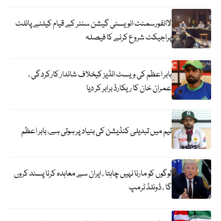
لاانفورسمنٹ انویسٹی گیشن سنٹر کے قیام کیلئے پائلٹ
پراجیکٹ شروع کرنے کا فیصلہ
بابر اعظم کی ویسٹ انڈیز کیخلاف شاندار کارکردگی ،
عمران خان کا ریکارڈ برابر کر دیا
ٹیم میں تبدیلی کنڈیشن کی بنیاد پر ہوتی ہے، بابر اعظم
لوگوں کو مارنا نہیں چاہتا ، ایران سے معاہدہ کرنا پسند کروں
گا ، ڈونلڈ ٹرمپ