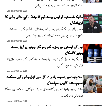
عثمان اور عبید شاہ نے دو دو وکٹیں لیں
Updated 03 Aug, 2026
مائیک اسمتھ کو قومی ٹیسٹ ٹیم کا بیٹنگ کوچ بنائے جانے کا
قوی امکان
جنوبی افریقی کرکٹر اس سے قبل ملتان سلطانز کے اسسٹنٹ
کوچ کے طور پر بھی خدمات انجام دے چکے ہیں
Updated 03 Aug, 2026
تیل کی قیمتوں میں مزید کمی ہو گئی، پیٹرول و ڈیزل سستا
ہونے کا امکان
امریکی خام تیل کی فی بیرل قیمت مزید کمی کے ساتھ 78.97
ڈالر کی سطح پر آ گئی
Updated 03 Aug, 2026
اسلام آباد میں تعلیمی ادارے کل سے کھل جائیں گے، محکمہ
تعلیم سندھ کا بھی اہم اعلان
ہفتے میں 6 روز تدریس کا اطلاق صرف سرکاری اسکولوں پر ہوگا،
صوبائی وزیر تعلیم
Updated 02 Aug, 2026