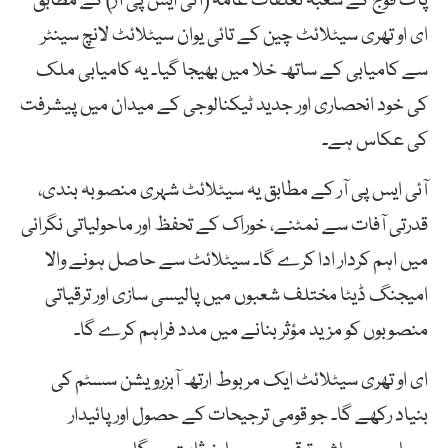
پاک فوج کے شعبہ تعلقات عامہ (آئی ایس پی آر) کے مطابق
ای او تھری سیٹلائٹ چین کے تائی یوان سیٹلائٹ لانچ سینٹر
سے کامیابی کے ساتھ خلا میں بھیجا گیا۔ یہ کامیابی ملک
کی خود انحصاری اور جدید ٹیکنالوجی کے میدان میں پیشرفت
کی عکاس ہے۔
آئی ایس پی آر کے مطابق یہ سیٹلائٹ شہری منصوبہ بندی،
قدرتی آفات سے نمٹنے، خوراک کے تحفظ اور ماحولیاتی نگرانی
میں اہم کردار ادا کرے گا۔ سیٹلائٹ سے حاصل ہونے والا
امیجنگ ڈیٹا مختلف شعبوں میں پالیسی سازی اور ترقیاتی
منصوبوں کو مزید مؤثر بنانے میں مدد فراہم کرے گا۔
ای او تھری سیٹلائٹ ایک مربوط ارتھ آبزرویشن سسٹم کی
بنیاد رکھے گا۔ جو قومی ترجیحات کے حصول اور پائیدار