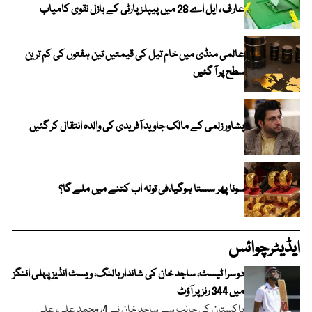
عارف ، ایل اے 28 میں پیپلز پارٹی کے بازل نقوی کامیاب
عالمی منڈی میں خام تیل کی قیمتیں تین ہفتوں کی کم ترین
سطح پر آ گئیں
پشاور زلمی کے مالک جاوید آفریدی کی والدہ انتقال کر گئیں
سونا پھر سستا ہوگیا،فی تولہ اب کتنے میں ملے گا؟
ایڈیٹرچوائس
دوسرا ٹیسٹ، ساجد خان کی شاندار بالنگ، ویسٹ انڈیز پہلی اننگز
میں 344 رنز پر آؤٹ
پاکستان کی جانب سے ساجد خان نے 4، محمد علی، علی