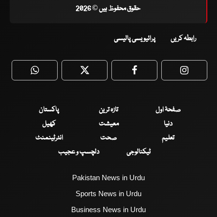
حقوق محفوظ ہیں © 2026
رابطہ کریں
پرائیویسی پالیسی
WhatsApp
Twitter
Facebook
Faceboo
صفحۂ اول
تازہ ترین
پاکستان
دنیا
معیشت
کھیل
تعلیم
صحت
انٹرٹینمنٹ
ٹیکنالوجی
دلچسپ و عجیب
Pakistan News in Urdu
Sports News in Urdu
Business News in Urdu