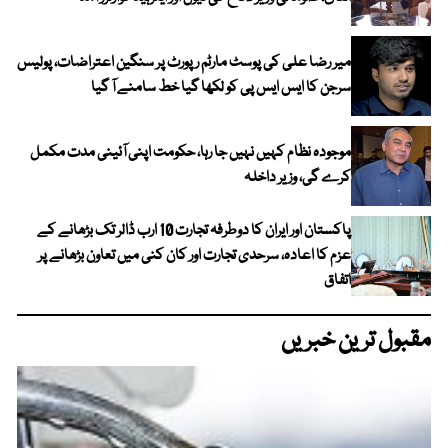
میر رضا علی کی پوسٹ مارٹم رپورٹ پر سنگین اعتراضات، پولیس
سرجن کا ایس ایس پی کو لکھا گیا خط سامنے آ گیا
موجودہ نظام کہیں نہیں جا رہا، حکومت اپنی آئینی مدت مکمل
کرے گی، وزیر داخلہ
پاکستان اور ایران کا دوطرفہ تجارت 10 ارب ڈالر تک بڑھانے کے
عزم کا اعادہ، سرحدی تجارت اور کان کنی میں تعاون بڑھانے پر
اتفاق
مقبول ترین خبریں