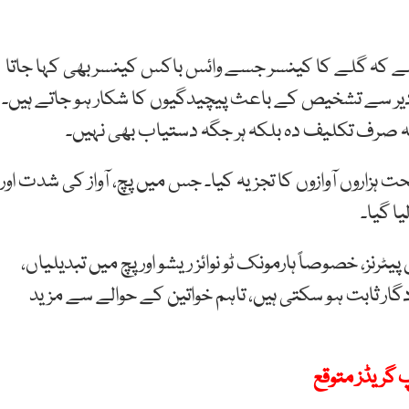
ہے کہ گلے کا کینسر جسے وائس باکس کینسر بھی کہا جاتا
دیر سے تشخیص کے باعث پیچیدگیوں کا شکار ہو جاتے ہیں۔
ہ صرف تکلیف دہ بلکہ ہر جگہ دستیاب بھی نہیں۔
 ہزاروں آوازوں کا تجزیہ کیا۔ جس میں پچ، آواز کی شدت اور
ا گیا۔
نز، خصوصاً ہارمونک ٹو نوائز ریشو اور پچ میں تبدیلیاں،
گار ثابت ہو سکتی ہیں، تاہم خواتین کے حوالے سے مزید
 گریڈز متوقع