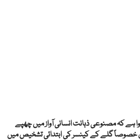
ا ہے کہ مصنوعی ذہانت انسانی آواز میں چھپے
ں خصوصاً گلے کے کینسر کی ابتدائی تشخیص میں