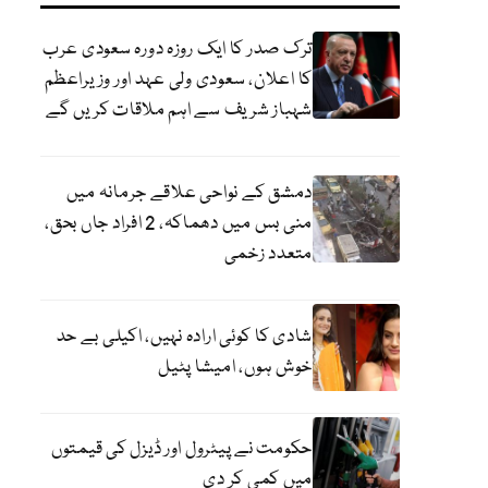
ترک صدر کا ایک روزہ دورہ سعودی عرب
کا اعلان، سعودی ولی عہد اور وزیراعظم
شہباز شریف سے اہم ملاقات کریں گے
دمشق کے نواحی علاقے جرمانہ میں
منی بس میں دھماکہ، 2 افراد جاں بحق،
متعدد زخمی
شادی کا کوئی ارادہ نہیں، اکیلی بے حد
خوش ہوں، امیشا پٹیل
حکومت نے پیٹرول اور ڈیزل کی قیمتوں
میں کمی کر دی