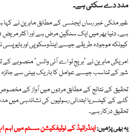
مدد دے سکتی ہے۔
غیر ملکی خبر رساں ایجنسی کے مطابق ماہرین نے کہا 
ہے۔ دنیا بھر میں ایک سنگین مرض ہے اور اکثر مریض 
کیونکہ موجودہ طریقے جیسے اینڈوسکوپی اور بایوپسی ن
امریکی ماہرین نے “بریج ٹو اے آئی وائس” منصوبے کے تحت
شور کے تناسب جیسے عوامل کا باریک بینی سے جائزہ لی
تحقیق کے نتائج کے مطابق مردوں میں آواز کے مخصوص پیٹر
گلے کے کینسر یا ابتدائی رسولیوں کی نشاندہی میں مدد
تحقیق درکار ہے۔
یہ بھی پڑھیں:
اینڈرائیڈ کے نوٹیفکیشن سسٹم میں اہم اپ