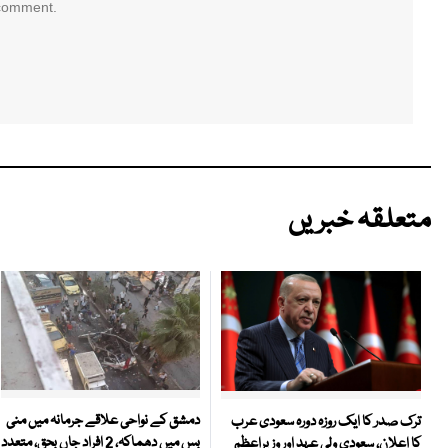
 comment.
متعلقہ خبریں
دمشق کے نواحی علاقے جرمانہ میں منی
ترک صدر کا ایک روزہ دورہ سعودی عرب
بس میں دھماکہ، 2 افراد جاں بحق، متعدد
کا اعلان، سعودی ولی عہد اور وزیراعظم