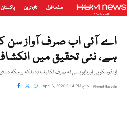
صفحۂ اول
تازہ ترین
پاکستان
7 Aug, 2026
اے آئی اب صرف آواز سن کر
ہے، نئی تحقیق میں انکشاف
اینڈوسکوپی اور بایوپسی نہ صرف تکلیف دہ بلکہ ہر جگہ دستی
|
شائع
April 6, 2026 6:14 PM
Ahmed Hussain