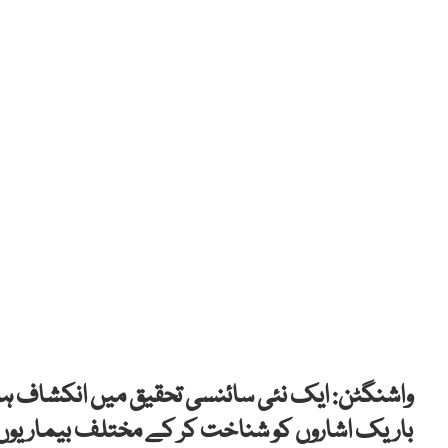
واشنگٹن: ایک نئی سائنسی تحقیق میں انکشاف ہو
باریک اشاروں کو شناخت کر کے مختلف بیماریو