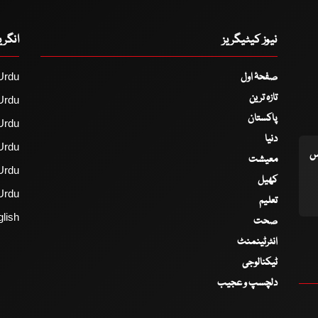
نیوز کیٹیگریز
انگر
صفحۂ اول
Urdu
تازہ ترین
Urdu
پاکستان
Urdu
دنیا
Urdu
اس
معیشت
Urdu
کھیل
Urdu
تعلیم
lish
صحت
انٹرٹینمنٹ
ٹیکنالوجی
دلچسپ و عجیب