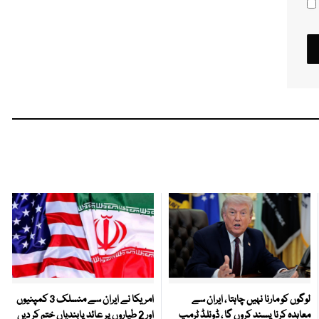
لوگوں کو مارنا نہیں چاہتا ، ایران سے
امریکا نے ایران سے منسلک 3 کمپنیوں
معاہدہ کرنا پسند کروں گا ، ڈونلڈ ٹرمپ
اور 2 طیاروں پر عائد پابندیاں ختم کر دیں