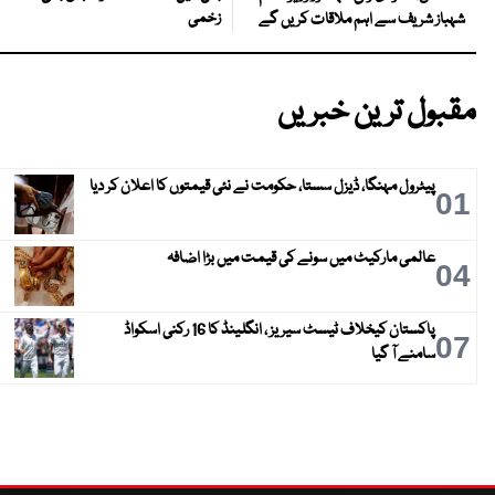
زخمی
شہباز شریف سے اہم ملاقات کریں گے
مقبول ترین خبریں
پیٹرول مہنگا، ڈیزل سستا، حکومت نے نئی قیمتوں کا اعلان کر دیا
01
عالمی مارکیٹ میں سونے کی قیمت میں بڑا اضافہ
04
پاکستان کیخلاف ٹیسٹ سیریز ، انگلینڈ کا 16 رکنی اسکواڈ
07
سامنے آ گیا