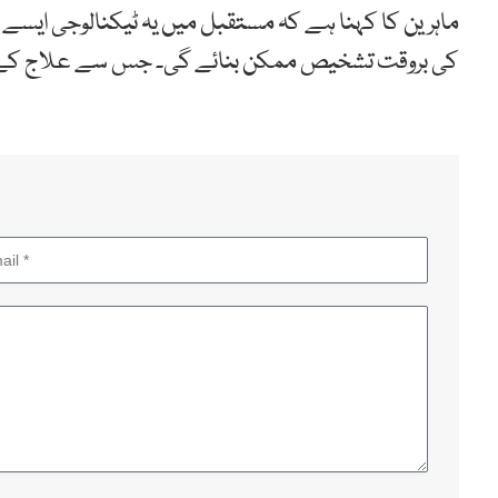
ماہرین کا کہنا ہے کہ مستقبل میں یہ ٹیکنالوجی ایسے 
کی بروقت تشخیص ممکن بنائے گی۔ جس سے علاج کے ب