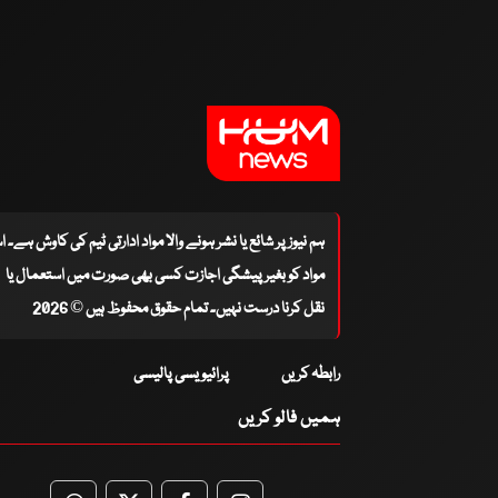
ہم نیوز پر شائع یا نشر ہونے والا مواد ادارتی ٹیم کی کاوش ہے۔ 
مواد کو بغیر پیشگی اجازت کسی بھی صورت میں استعمال یا
نقل کرنا درست نہیں۔ تمام حقوق محفوظ ہیں © 2026
رابطہ کریں
پرائیویسی پالیسی
ہمیں فالو کریں