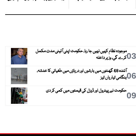
موجودہ نظام کہیں نہیں جا رہا، حکومت اپنی آئینی مدت مکمل
0
کرے گی، وزیر داخلہ
آئندہ 48 گھنٹوں میں بارشوں اور دریاؤں میں طغیانی کا خدشہ،
0
ہنگامی تیاریاں تیز
حکومت نے پیٹرول اور ڈیزل کی قیمتوں میں کمی کر دی
0