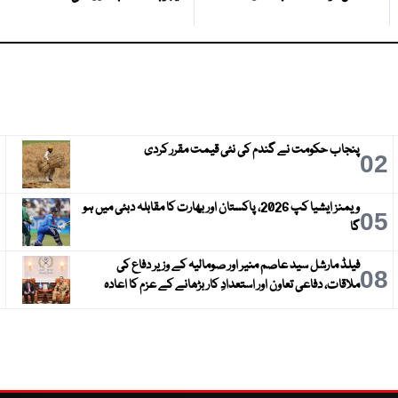
پنجاب حکومت نے گندم کی نئی قیمت مقرر کردی
3
02
ویمنز ایشیا کپ 2026، پاکستان اور بھارت کا مقابلہ دبئی میں ہو
6
05
گا
فیلڈ مارشل سید عاصم منیر اور صومالیہ کے وزیر دفاع کی
9
08
ملاقات، دفاعی تعاون اور استعدادِ کار بڑھانے کے عزم کا اعادہ