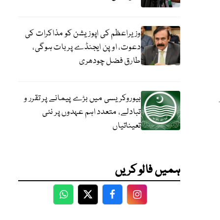
وزیراعظم کی اپوزیشن کو مذاکرات کی
دعوت، اوپن ایجنڈے پر بات ہوگی،
طارق فضل چودھری
بیوروکریسی میں بڑے پیمانے پر تقرر و
تبادلے، متعدد اہم عہدوں پر نئی
تعیناتیاں
ہمیں فالو کریں
WhatsApp
Twitter
Facebook
Facebook