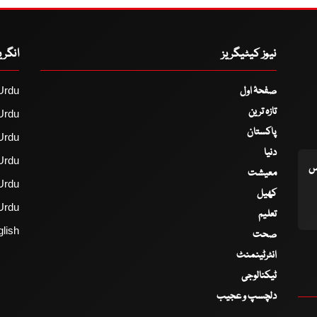
نیوز کیٹیگریز
انگر
صفحۂ اول
Urdu
تازہ ترین
Urdu
پاکستان
Urdu
دنیا
Urdu
اس
معیشت
Urdu
کھیل
Urdu
تعلیم
lish
صحت
انٹرٹینمنٹ
ٹیکنالوجی
دلچسپ و عجیب