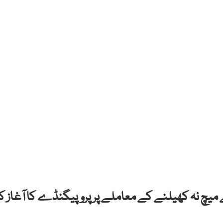
میچ نہ کھیلنے کے معاملے پر پروپیگنڈے کا آغاز کر