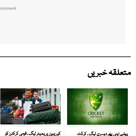
 comment.
متعلقہ خبریں
کیریبین پریمیئر لیگ ، قومی کرکٹرز کو
پہلے اپنی پھر دوسری لیگ ، کرکٹ