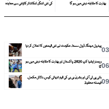
بھارت کا مقابلہ دبئی میں ہو گا
کی نئی اننگز، لنکاشائر کاؤنٹی سے معاہدہ
پیٹرول مہنگا، ڈیزل سستا، حکومت نے نئی قیمتوں کا اعلان کر دیا
0
ویمنز ایشیا کپ 2026، پاکستان اور بھارت کا مقابلہ دبئی میں ہو
0
گا
بانی پی ٹی آئی اور بشریٰ بی بی کی قیدِ تنہائی کیس، دلائل مکمل،
0
فیصلہ محفوظ