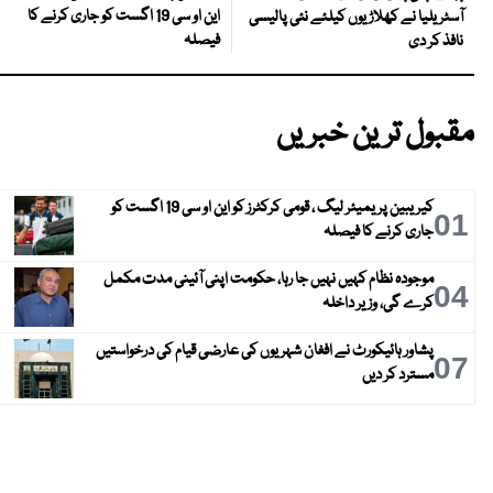
این او سی 19 اگست کو جاری کرنے کا
آسٹریلیا نے کھلاڑیوں کیلئے نئی پالیسی
فیصلہ
نافذ کر دی
مقبول ترین خبریں
کیریبین پریمیئر لیگ ، قومی کرکٹرز کو این او سی 19 اگست کو
01
جاری کرنے کا فیصلہ
موجودہ نظام کہیں نہیں جا رہا، حکومت اپنی آئینی مدت مکمل
04
کرے گی، وزیر داخلہ
پشاور ہائیکورٹ نے افغان شہریوں کی عارضی قیام کی درخواستیں
07
مسترد کر دیں