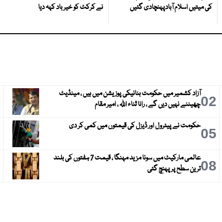
کی میتیں اسلام آبادپہنچادی گئیں
نے کرکٹ کو خیر باد کہہ دیا
آزاد کشمیر میں حکومت بنانیکی پوزیشن میں ہیں ، مینڈیٹ
3
02
چھیننے نہیں دیں گے ، رانا ثناء اللہ ، امیر مقام
حکومت نے پیٹرول اور ڈیزل کی قیمتوں میں کمی کر دی
6
05
عالمی مارکیٹ میں سونا مزید مہنگا ، قیمت 7 ہفتوں کی بلند
9
08
ترین سطح پر پہنچ گئی