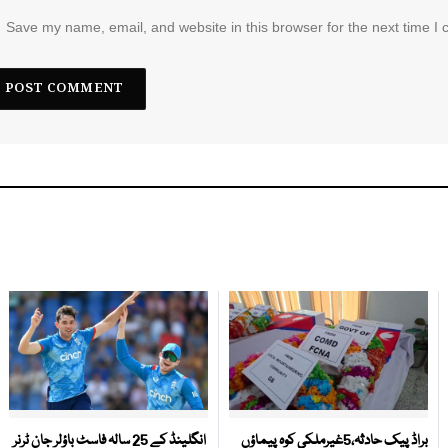
Save my name, email, and website in this browser for the next time I
براڈ پیک حادثہ،5غیرملکی کوہ پیماؤں
انگلینڈ کے 25 سالہ فاسٹ باؤلر جان ٹرنر