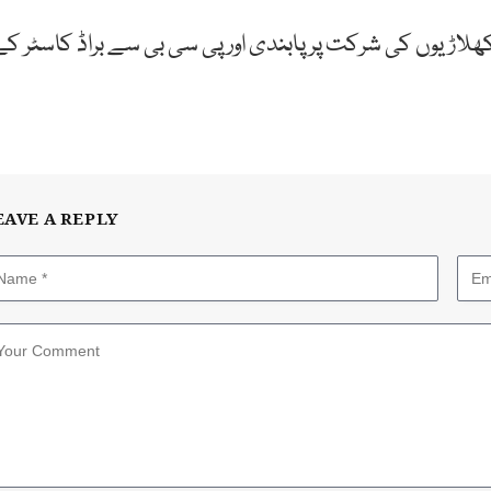
کھلاڑیوں کی شرکت پر پابندی اور پی سی بی سے براڈ کاسٹر کے
EAVE A REPLY