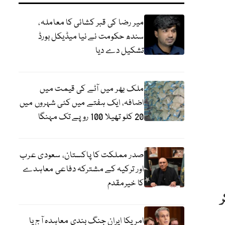
میر رضا کی قبر کشائی کا معاملہ،
سندھ حکومت نے نیا میڈیکل بورڈ
تشکیل دے دیا
ملک بھر میں آٹے کی قیمت میں
اضافہ، ایک ہفتے میں کئی شہروں میں
20 کلو تھیلا 100 روپے تک مہنگا
صدر مملکت کا پاکستان، سعودی عرب
اور ترکیہ کے مشترکہ دفاعی معاہدے
کا خیرمقدم
امریکا ایران جنگ بندی معاہدہ آج یا