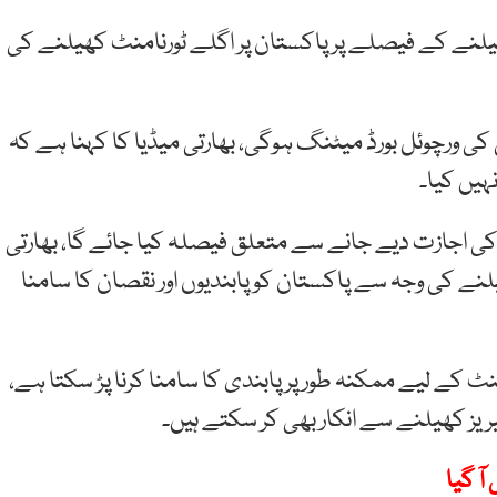
ھیلنے کے فیصلے پر پاکستان پر اگلے ٹورنامنٹ کھیلنے کی
ورچوئل بورڈ میٹنگ ہوگی، بھارتی میڈیا کا کہنا ہے کہ
ہیں کیا۔
ی اجازت دیے جانے سے متعلق فیصلہ کیا جائے گا، بھارتی
نے کی وجہ سے پاکستان کو پابندیوں اور نقصان کا سامنا
منٹ کے لیے ممکنہ طور پر پابندی کا سامنا کرنا پڑ سکتا ہے،
ز کھیلنے سے انکار بھی کر سکتے ہیں۔
آ گیا