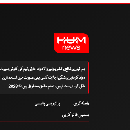
ہم نیوز پر شائع یا نشر ہونے والا مواد ادارتی ٹیم کی کاوش ہے۔ 
مواد کو بغیر پیشگی اجازت کسی بھی صورت میں استعمال یا
نقل کرنا درست نہیں۔ تمام حقوق محفوظ ہیں © 2026
رابطہ کریں
پرائیویسی پالیسی
ہمیں فالو کریں