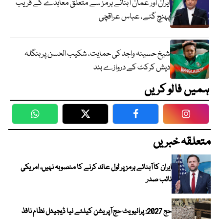
ایران اور عمان آبنائے ہرمز سے متعلق معاہدے کے قریب
پہنچ گئے، عباس عراقچی
شیخ حسینہ واجد کی حمایت، شکیب الحسن پر بنگلہ
دیش کرکٹ کے دروازے بند
ہمیں فالو کریں
WhatsApp
Twitter
Facebook
Faceboo
متعلقہ خبریں
ایران کا آبنائے ہرمز پر ٹول عائد کرنے کا منصوبہ نہیں، امریکی
نائب صدر
حج 2027: پرائیویٹ حج آپریشن کیلئے نیا ڈیجیٹل نظام نافذ