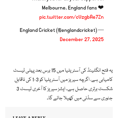
Melbourne, England fans ❤️
pic.twitter.com/cVzgbAe7Zn
— England Cricket (@englandcricket)
December 27, 2025
یہ فتح انگلینڈ کی آسٹریلیا میں 15 برس بعد پہلی ٹیسٹ
کامیابی ہے، اگرچہ سیریز میں آسٹریلیا کو 3-1 کی ناقابلِ
شکست برتری حاصل ہے۔ ایشز سیریز کا آخری ٹیسٹ 3
جنوری سے سڈنی میں کھیلا جائے گا۔