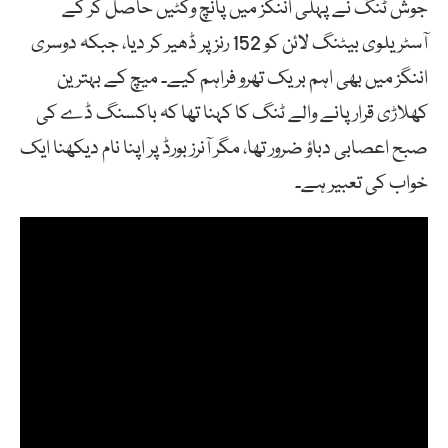
جوش ٹنگ نے پہلی اننگز میں پانچ وکٹیں حاصل کر کے
آسٹریلوی بیٹنگ لائن کو 152 رنز پر ڈھیر کر دیا، جبکہ دوسری
اننگز میں بھی اہم بریک تھرو فراہم کیے۔ میچ کے بہترین
کھلاڑی قرار پانے والے ٹنگ کا کہنا تھا کہ باکسنگ ڈے کی
صبح اعصابی دباؤ ضرور تھا، مگر آنرز بورڈ پر اپنا نام دیکھنا ایک
خواب کی تعبیر ہے۔