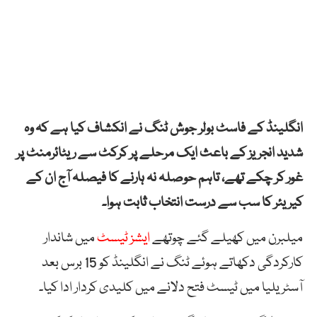
انگلینڈ کے فاسٹ بولر جوش ٹنگ نے انکشاف کیا ہے کہ وہ
شدید انجریز کے باعث ایک مرحلے پر کرکٹ سے ریٹائرمنٹ پر
غور کر چکے تھے، تاہم حوصلہ نہ ہارنے کا فیصلہ آج ان کے
کیریئر کا سب سے درست انتخاب ثابت ہوا۔
میلبرن میں کھیلے گئے چوتھے
ایشز ٹیسٹ
میں شاندار
کارکردگی دکھاتے ہوئے ٹنگ نے انگلینڈ کو 15 برس بعد
آسٹریلیا میں ٹیسٹ فتح دلانے میں کلیدی کردار ادا کیا۔