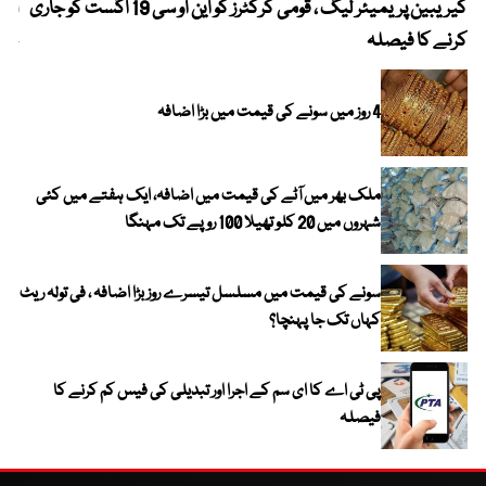
کیریبین پریمیئر لیگ ، قومی کرکٹرز کو این او سی 19 اگست کو جاری
آز
کرنے کا فیصلہ
چھی
4 روز میں سونے کی قیمت میں بڑا اضافہ
ملک بھر میں آٹے کی قیمت میں اضافہ، ایک ہفتے میں کئی
شہروں میں 20 کلو تھیلا 100 روپے تک مہنگا
سونے کی قیمت میں مسلسل تیسرے روز بڑا اضافہ ، فی تولہ ریٹ
کہاں تک جا پہنچا؟
پی ٹی اے کا ای سم کے اجرا اور تبدیلی کی فیس کم کرنے کا
فیصلہ