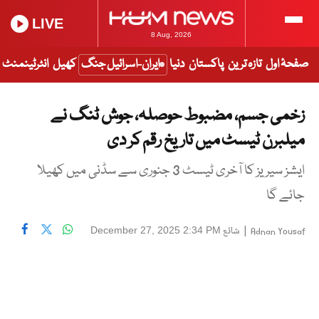
LIVE
8 Aug, 2026
صفحۂ اول
تازہ ترین
پاکستان
دنیا
ایران-اسرائیل جنگ
کھیل
انٹرٹینمنٹ
زخمی جسم، مضبوط حوصلہ، جوش ٹنگ نے
میلبرن ٹیسٹ میں تاریخ رقم کر دی
ایشز سیریز کا آخری ٹیسٹ 3 جنوری سے سڈنی میں کھیلا
جائے گا
|
شائع
December 27, 2025 2:34 PM
Adnan Yousaf