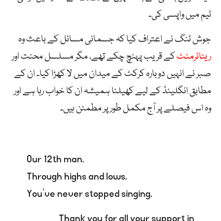
ٹیم میں واپسی کی۔
جوش ٹنگ نے اعتراف کیا کہ جسمانی مسائل کے باعث وہ
ریٹائرمنٹ
کے قریب پہنچ چکے تھے، مگر مسلسل محنت اور
صبر نے انہیں دوبارہ کرکٹ کے میدان میں لا کھڑا کیا۔ ان کے
مطابق انگلینڈ کے لیے کھیلنا ہمیشہ ان کا خواب رہا ہے اور
وہ اس فیصلے پر آج مکمل طور پر مطمئن ہیں۔
Our 12th man.
Through highs and lows.
You’ve never stopped singing.
Thank you for all your support in