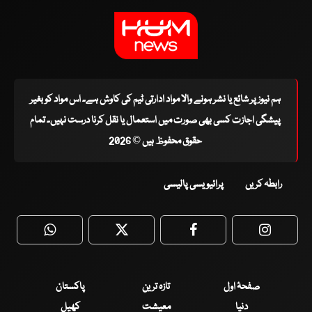
ہم نیوز پر شائع یا نشر ہونے والا مواد ادارتی ٹیم کی کاوش ہے۔ اس مواد کو بغیر
پیشگی اجازت کسی بھی صورت میں استعمال یا نقل کرنا درست نہیں۔ تمام
حقوق محفوظ ہیں © 2026
رابطہ کریں
پرائیویسی پالیسی
WhatsApp
Twitter
Facebook
Faceboo
صفحۂ اول
تازہ ترین
پاکستان
دنیا
معیشت
کھیل