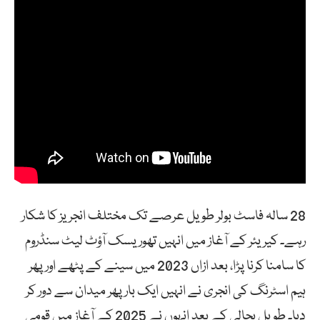
28 سالہ فاسٹ بولر طویل عرصے تک مختلف انجریز کا شکار
رہے۔ کیریئر کے آغاز میں انہیں تھوریسک آؤٹ لیٹ سنڈروم
کا سامنا کرنا پڑا، بعد ازاں 2023 میں سینے کے پٹھے اور پھر
ہیم اسٹرنگ کی انجری نے انہیں ایک بار پھر میدان سے دور کر
دیا۔ طویل بحالی کے بعد انہوں نے 2025 کے آغاز میں قومی