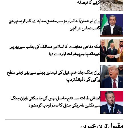
کرنے کا فیصلہ
ایران اور عمان آبنائے ہرمز سے متعلق معاہدے کے قریب پہنچ
گئے، عباس عراقچی
مکہ دفاعی معاہدے کا اسلامی ممالک کی جانب سے بھرپور
خیرمقدم، اہم پیشرفت قرار دے دیا
ایران جنگ جلد ختم ، تیل کی قیمتیں پہلے سے بھی نچلی سطح
پر آئیں گی ، ڈونلڈ ٹرمپ
فضائی طاقت سے فتح حاصل نہیں کی جا سکتی ، ایران جنگ
سے نکلیں ، امریکی جنرل کا صدر ٹرمپ کو مشورہ
مقبول ترین خبریں