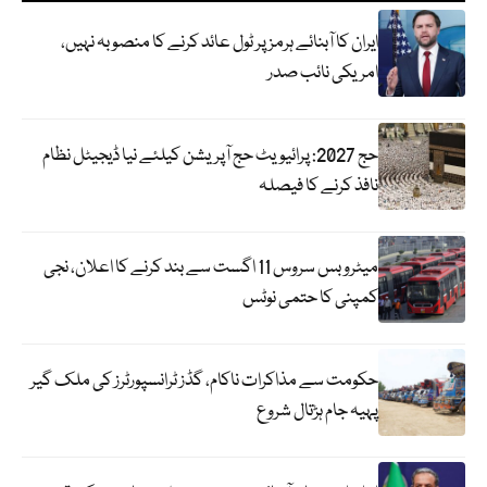
ایران کا آبنائے ہرمز پر ٹول عائد کرنے کا منصوبہ نہیں،
امریکی نائب صدر
حج 2027: پرائیویٹ حج آپریشن کیلئے نیا ڈیجیٹل نظام
نافذ کرنے کا فیصلہ
میٹرو بس سروس 11 اگست سے بند کرنے کا اعلان، نجی
کمپنی کا حتمی نوٹس
حکومت سے مذاکرات ناکام، گڈز ٹرانسپورٹرز کی ملک گیر
پہیہ جام ہڑتال شروع