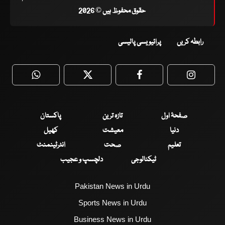
حقوق محفوظ ہیں © 2026
رابطہ کریں
پرائیویسی پالیسی
WhatsApp
Twitter
Facebook
Faceboo
صفحۂ اول
تازہ ترین
پاکستان
دنیا
معیشت
کھیل
تعلیم
صحت
انٹرٹینمنٹ
ٹیکنالوجی
دلچسپ و عجیب
Pakistan News in Urdu
Sports News in Urdu
Business News in Urdu