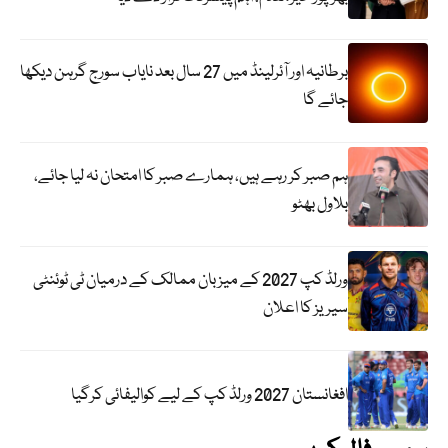
برطانیہ اور آئرلینڈ میں 27 سال بعد نایاب سورج گرہن دیکھا
جائے گا
ہم صبر کر رہے ہیں، ہمارے صبر کا امتحان نہ لیا جائے،
بلاول بھٹو
ورلڈ کپ 2027 کے میزبان ممالک کے درمیان ٹی ٹوئنٹی
سیریز کا اعلان
افغانستان 2027 ورلڈ کپ کے لیے کوالیفائی کرگیا