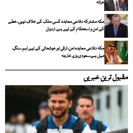
خزانہ
مکہ مشترکہ دفاعی معاہدہ کسی ملک کے خلاف نہیں، خطے
کے امن و استحکام کے لیے ہے، اردوان
مکہ دفاعی معاہدہ امن، ترقی اور خوشحالی کے لیے اہم سنگِ
میل ہے،سعودی وزیر خارجہ
مقبول ترین خبریں