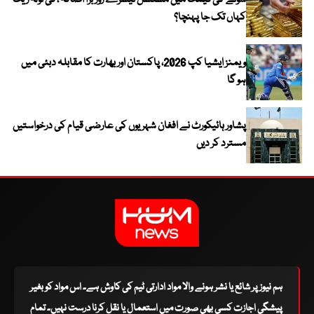
سونے کی قیمت میں مسلسل تیسرے روز بڑا اضافہ ، فی تولہ ریٹ
کہاں تک جا پہنچا؟
ویمنز ایشیا کپ 2026، پاکستان اور بھارت کا مقابلہ دبئی میں
ہو گا
پشاور ہائیکورٹ نے افغان شہریوں کی عارضی قیام کی درخواستیں
مسترد کر دیں
ہم نیوز پر شائع یا نشر ہونے والا مواد ادارتی ٹیم کی کاوش ہے۔ اس مواد کو بغیر
پیشگی اجازت کسی بھی صورت میں استعمال یا نقل کرنا درست نہیں۔ تمام