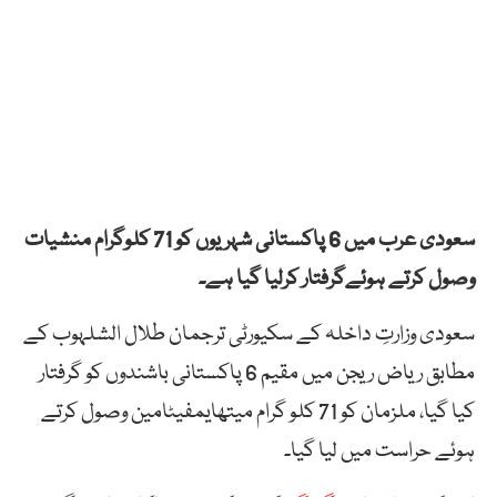
سعودی عرب میں 6 پاکستانی شہریوں کو 71 کلوگرام منشیات
وصول کرتے ہوئےگرفتار کرلیا گیا ہے۔
سعودی وزارتِ داخلہ کے سکیورٹی ترجمان طلال الشلہوب کے
مطابق ریاض ریجن میں مقیم 6 پاکستانی باشندوں کو گرفتار
کیا گیا، ملزمان کو 71 کلو گرام میتھایمفیٹامین وصول کرتے
ہوئے حراست میں لیا گیا۔