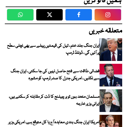
ہمیں فالو کریں
WhatsApp
Twitter
Facebook
Faceboo
متعلقہ خبریں
ایران جنگ جلد ختم ، تیل کی قیمتیں پہلے سے بھی نچلی سطح
پر آئیں گی ، ڈونلڈ ٹرمپ
فضائی طاقت سے فتح حاصل نہیں کی جا سکتی ، ایران جنگ
سے نکلیں ، امریکی جنرل کا صدر ٹرمپ کو مشورہ
مسلمان متحد ہوں تو ہر چیلنج کا ڈٹ کر مقابلہ کر سکتے ہیں،
ایرانی وزیر خارجہ
امریکا ایران جنگ بندی معاہدہ آج یا کل متوقع ہے، امریکی وزیر