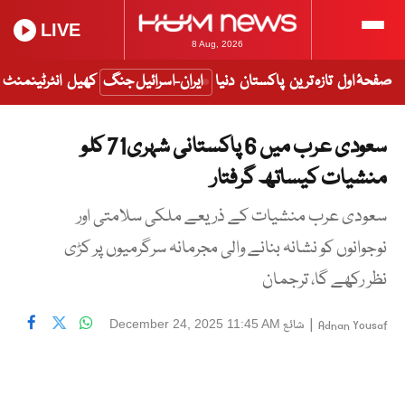
LIVE
8 Aug, 2026
صفحۂ اول
تازہ ترین
پاکستان
دنیا
ایران-اسرائیل جنگ
کھیل
انٹرٹینمنٹ
سعودی عرب میں 6 پاکستانی شہری71 کلو
منشیات کیساتھ گرفتار
سعودی عرب منشیات کے ذریعے ملکی سلامتی اور
نوجوانوں کو نشانہ بنانے والی مجرمانہ سرگرمیوں پر کڑی
نظر رکھے گا، ترجمان
|
شائع
December 24, 2025 11:45 AM
Adnan Yousaf