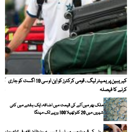
کیریبین پریمیئر لیگ ، قومی کرکٹرز کو این او سی 19 اگست کو جاری
آز
کرنے کا فیصلہ
چھی
ملک بھر میں آٹے کی قیمت میں اضافہ، ایک ہفتے میں کئی
شہروں میں 20 کلو تھیلا 100 روپے تک مہنگا