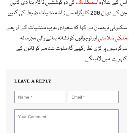
اس کے علاوہ
اسمگلنگ
کی دو کوششیں ناکام بنا دی گئیں
جن کے دوران 200 کلوگرام سے زائد منشیات ضبط کی گئیں۔
سکیورٹی ترجمان نے کہا کہ سعودی عرب منشیات کے ذریعے
ملکی سلامتی
اور نوجوانوں کو نشانہ بنانے والی مجرمانہ
سرگرمیوں پر کڑی نظر رکھے گا،ملوث عناصر کو قانون کے
کٹہرے میں لائینگے۔
LEAVE A REPLY