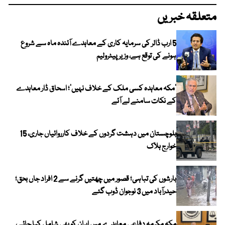
متعلقہ خبریں
5 ارب ڈالر کی سرمایہ کاری کے معاہدے آئندہ ماہ سے شروع
ہونے کی توقع ہے، وزیر پیٹرولیم
‘مکہ معاہدہ کسی ملک کے خلاف نہیں’؛ اسحاق ڈار معاہدے
کے نکات سامنے لے آئے
بلوچستان میں دہشت گردوں کے خلاف کارروائیاں جاری، 15
خوارج ہلاک
بارشوں کی تباہی؛ قصور میں چھتیں گرنے سے 2 افراد جاں بحق؛
حیدرآباد میں 3 نوجوان ڈوب گئے
مکہ مکرمہ دفاعی معاہدے میں ایران کو بھی شامل کیا جائے،