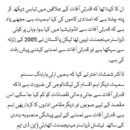
ان کا کہنا تھا کہ قدرتی آفات کے علاقوں میں تباہی دیکھ کر
پتہ چلتا ہے کہ امدادی کاموں کی کیا اہمیت ہے، مجھے یاد
ہے کہ قدرتی آفات سے انڈونیشیا میں کیا ہوا، وہاں پر کوئی
ڈیزاسٹر مینجمنٹ نہیں تھا لیکن پاکستان نے 2005 کے زلزلہ
سے سیکھا ہے اور قدرتی آفات سے نمٹنے کیلئے پیش رفت
کی ہے۔
ڈاکٹر شمشاد اختر نے کہا کہ ہمیں ارلی وارننگ سسٹم
سمیت دیگر اہم اقسام کی ٹیکنالوجی کی ضرورت ہے تاکہ
قدرتی آفات سے جانی و مالی نقصانات کو کم کیا جا سکے، اس
مقصد کے لیے صوبوں اور دیگر مقامی اداروں کا کردار بھی اہم
ہے، قدرتی آفات سے نمٹنے کے لیے پیشگی منصوبہ بندی
کے ساتھ نیشنل ڈیزاسٹر مینیجمنٹ اتھارٹی (این ڈی ایم