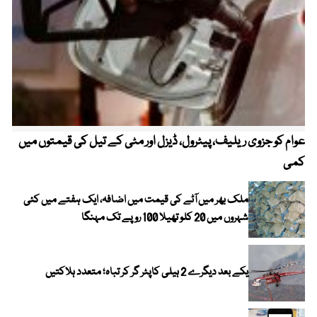
عوام کو جزوی ریلیف، پیٹرول، ڈیزل اور مٹی کے تیل کی قیمتوں میں
4 روز میں سونے کی قیمت میں بڑا اضافہ
کمی
ملک بھر میں آٹے کی قیمت میں اضافہ، ایک ہفتے میں کئی
شہروں میں 20 کلو تھیلا 100 روپے تک مہنگا
یکے بعد دیگرے 2 ہیلی کاپٹر گر کر تباہ؛ متعدد ہلاکتیں