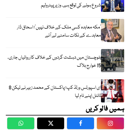
شروع ہونے کی توقع ہے، وزیر پیٹرولیم
‘مکہ معاہدہ کسی ملک کے خلاف نہیں’؛ اسحاق ڈار
معاہدے کے نکات سامنے لے آئے
بلوچستان میں دہشت گردوں کے خلاف کارروائیاں جاری،
15 خوارج ہلاک
ای اسپورٹس ورلڈ کپ؛ پاکستان کے محمد زبیر نے ٹیکن 8
ٹائٹل اپنے نام لیا
ہمیں فالو کریں
WhatsApp
Twitter
Facebook
Faceboo