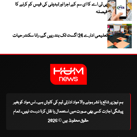
پی ٹی اے کا ای سم کے اجرا اور تبدیلی کی فیس کم کرنے کا
فیصلہ
تعلیمی ادارے 24 اگست تک بند رہیں گے، رانا سکندر حیات
ہم نیوز پر شائع یا نشر ہونے والا مواد ادارتی ٹیم کی کاوش ہے۔ اس مواد کو بغیر
پیشگی اجازت کسی بھی صورت میں استعمال یا نقل کرنا درست نہیں۔ تمام
حقوق محفوظ ہیں © 2026