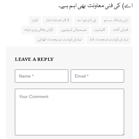
اے) کی فنی معاونت بھی اہم ہے۔
ارلی وارننگ سسٹم
این ڈی ایم اے
ڈاکٹر شمشاد اختر
ڈونرز
قدرتی آفات
گلیشیئر
موسمیاتی تبدیلیوں
نگراں وفاقی وزیر خزانہ
نیشنل ڈیزاسٹر مینجمنٹ فنڈ
نیشنل ڈیزاسٹر مینیجمنٹ اتھارٹی
LEAVE A REPLY