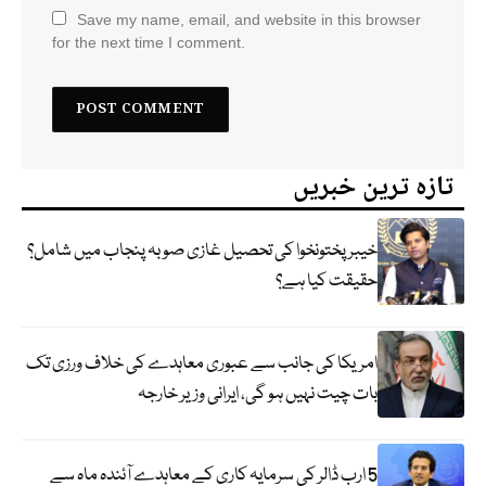
Save my name, email, and website in this browser
for the next time I comment.
تازہ ترین خبریں
خیبر پختونخوا کی تحصیل غازی صوبہ پنجاب میں شامل؟
حقیقت کیا ہے؟
امریکا کی جانب سے عبوری معاہدے کی خلاف ورزی تک
بات چیت نہیں ہو گی، ایرانی وزیر خارجہ
5 ارب ڈالر کی سرمایہ کاری کے معاہدے آئندہ ماہ سے