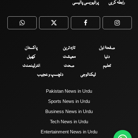
رابطہ کریں
پرائیویسی پالیسی
WhatsApp
Twitter
Facebook
Faceboo
صفحۂ اول
تازہ ترین
پاکستان
دنیا
معیشت
کھیل
تعلیم
صحت
انٹرٹینمنٹ
ٹیکنالوجی
دلچسپ و عجیب
Pakistan News in Urdu
Sports News in Urdu
Business News in Urdu
Tech News in Urdu
Entertainment News in Urdu