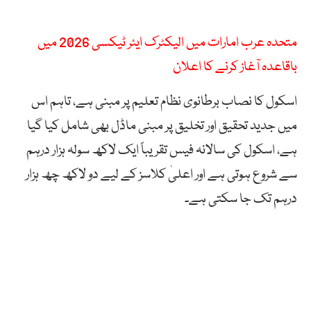
متحدہ عرب امارات میں الیکٹرک ایئر ٹیکسی 2026 میں
باقاعدہ آغاز کرنے کا اعلان
اسکول کا نصاب برطانوی نظام تعلیم پر مبنی ہے، تاہم اس
میں جدید تحقیق اور تخلیق پر مبنی ماڈل بھی شامل کیا گیا
ہے، اسکول کی سالانہ فیس تقریباً ایک لاکھ سولہ ہزار درہم
سے شروع ہوتی ہے اور اعلیٰ کلاسز کے لیے دو لاکھ چھ ہزار
درہم تک جا سکتی ہے۔