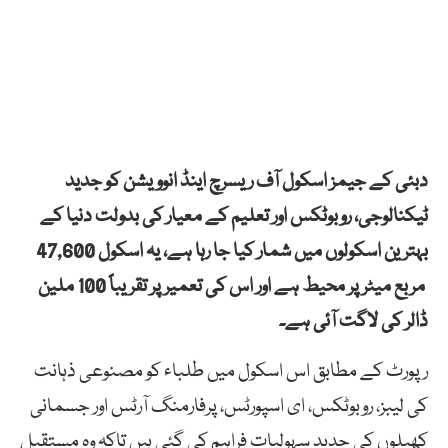
دبئی کے جیمز اسکول آف ریسرچ اینڈ انوویشن کو جدید
ٹیکنالوجی، روبوٹکس اور تعلیم کے معیار کی بدولت دنیا کے
بہترین اسکولوں میں شمار کیا جا رہا ہے، یہ اسکول 47,600
مربع میٹر پر محیط ہے اور اس کی تعمیر پر تقریباً 100 ملین
ڈالر کی لاگت آئی ہے۔
رپورٹ کے مطابق اس اسکول میں طلباء کو مصنوعی ذہانت
کی لیبز، روبوٹکس، ای اسپورٹس، پرفارمنگ آرٹس اور جسمانی
کھیلوں کی جدید سہولیات فراہم کی گئی ہیں تاکہ وہ مستقبل