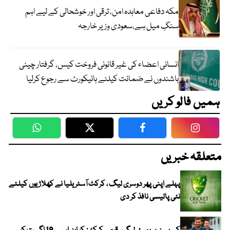
مکہ دفاعی معاہدہ امن، ترقی اور خوشحالی کے لیے اہم
سنگِ میل ہے،سعودی وزیر خارجہ
انسانی اعضاء کی غیر قانونی فروخت کیس، گرفتار چینی
باشندوں نے ضمانت کیلئے ہائیکورٹ سے رجوع کرلیا
ہمیں فالو کریں
WhatsApp
Twitter
Facebook
Faceboo
متعلقہ خبریں
پہلے اپنی پھر دوسری لیگ ، کرکٹ آسٹریلیا نے کھلاڑیوں کیلئے
نئی پالیسی نافذ کر دی