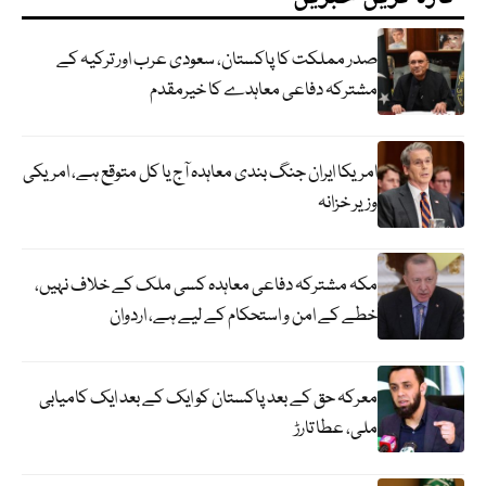
صدر مملکت کا پاکستان، سعودی عرب اور ترکیہ کے
مشترکہ دفاعی معاہدے کا خیرمقدم
امریکا ایران جنگ بندی معاہدہ آج یا کل متوقع ہے، امریکی
وزیر خزانہ
مکہ مشترکہ دفاعی معاہدہ کسی ملک کے خلاف نہیں،
خطے کے امن و استحکام کے لیے ہے، اردوان
معرکہ حق کے بعد پاکستان کو ایک کے بعد ایک کامیابی
ملی، عطا تارڑ