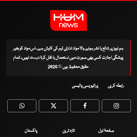
ہم نیوز پر شائع یا نشر ہونے والا مواد ادارتی ٹیم کی کاوش ہے۔ اس مواد کو بغیر
پیشگی اجازت کسی بھی صورت میں استعمال یا نقل کرنا درست نہیں۔ تمام
حقوق محفوظ ہیں © 2026
رابطہ کریں
پرائیویسی پالیسی
WhatsApp
Twitter
Facebook
Faceboo
صفحۂ اول
تازہ ترین
پاکستان