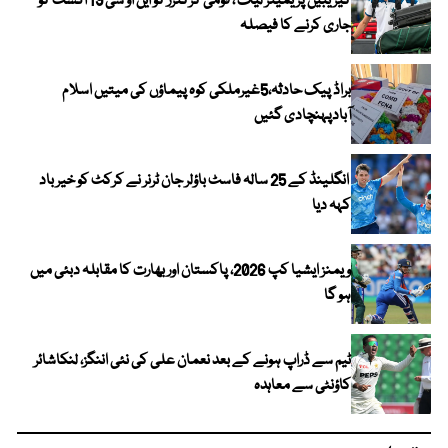
کیریبین پریمیئر لیگ ، قومی کرکٹرز کو این او سی 19 اگست کو
جاری کرنے کا فیصلہ
براڈ پیک حادثہ،5غیرملکی کوہ پیماؤں کی میتیں اسلام
آبادپہنچادی گئیں
انگلینڈ کے 25 سالہ فاسٹ باؤلر جان ٹرنر نے کرکٹ کو خیر باد
کہہ دیا
ویمنز ایشیا کپ 2026، پاکستان اور بھارت کا مقابلہ دبئی میں
ہو گا
ٹیم سے ڈراپ ہونے کے بعد نعمان علی کی نئی اننگز، لنکاشائر
کاؤنٹی سے معاہدہ