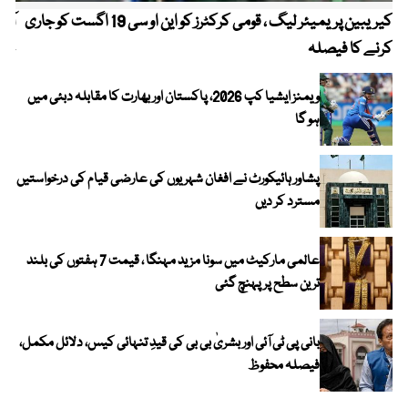
کیریبین پریمیئر لیگ ، قومی کرکٹرز کو این او سی 19 اگست کو جاری
آز
کرنے کا فیصلہ
چھی
ویمنز ایشیا کپ 2026، پاکستان اور بھارت کا مقابلہ دبئی میں
ہو گا
پشاور ہائیکورٹ نے افغان شہریوں کی عارضی قیام کی درخواستیں
مسترد کر دیں
عالمی مارکیٹ میں سونا مزید مہنگا ، قیمت 7 ہفتوں کی بلند
ترین سطح پر پہنچ گئی
بانی پی ٹی آئی اور بشریٰ بی بی کی قیدِ تنہائی کیس، دلائل مکمل،
فیصلہ محفوظ