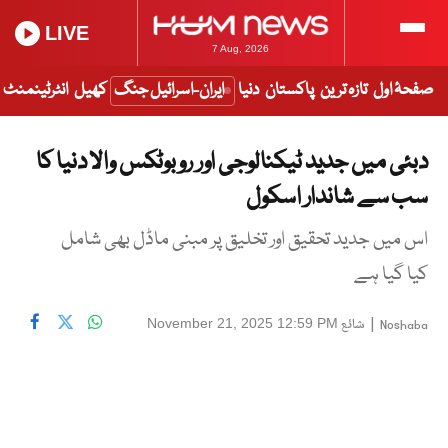
LIVE
7 Aug, 2026
صفحۂ اول
تازہ ترین
پاکستان
دنیا
ایران-اسرائیل جنگ
کھیل
انٹرٹینمنٹ
دبئی میں جدید ٹیکنالوجی اور روبوٹکس والا دنیا کا
سب سے شاندار اسکول
اس میں جدید تحقیق اور تخلیق پر مبنی ماڈل بھی شامل
کیا گیا ہے
|
شائع
November 21, 2025 12:59 PM
Noshaba