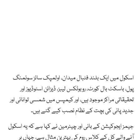
اسکول میں ایک بلند فٹبال میدان، اولمپک سائز سوئمنگ
پول، باسکٹ بال کورٹ، روبوٹکس لیبز، ڈیزائن اسٹوڈیوز اور
تحقیقاتی مراکز موجود ہیں، اور کیمپس میں شمسی توانائی اور
جدید پانی کی بچت کے نظام نصب کیے گئے ہیں۔
جیمز ایجوکیشن کے بانی اور چیئرمین نے کہا ہے کہ یہ اسکول
آنے والے کل کے کلاس روم کی بہترین مثال ہے، جہاں ہر