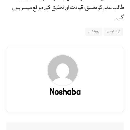
طالب علم کو تخلیق، قیادت اور تحقیق کے مواقع میسر ہوں
گے۔
ٹیکنالوجی،
روبوٹکس
Noshaba