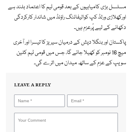
مسلسل بڑی کامیابیوں کے بعد قومی ٹیم کا اعتماد بلند ہے
اورکھلاڑی ورلڈ کپ کوالیفائنگ راؤنڈ میں شاندار کارکردگی
دکھانے کے لیے پُرعزم ہیں۔
پاکستان اور بنگلا دیش کے درمیان سیریز کا تیسرا اور آخری
میچ 16 نومبر کو کھیلا جائے گا، جس میں قومی ٹیم کلین
سویپ کے عزم کے ساتھ میدان میں اترے گی۔
LEAVE A REPLY