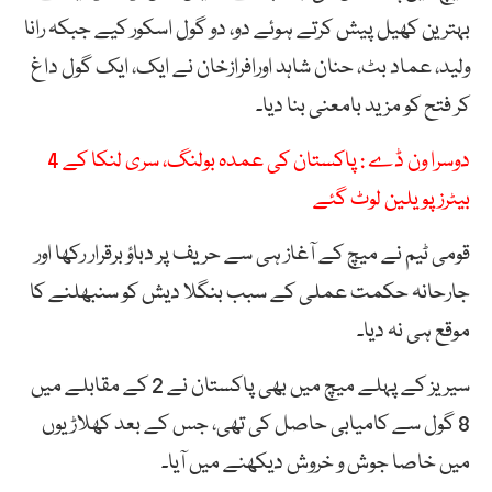
بہترین کھیل پیش کرتے ہوئے دو، دو گول اسکور کیے جبکہ رانا
ولید، عماد بٹ، حنان شاہد اورافرازخان نے ایک، ایک گول داغ
کر فتح کو مزید بامعنی بنا دیا۔
دوسرا ون ڈے : پاکستان کی عمدہ بولنگ، سری لنکا کے 4
بیٹرز پویلین لوٹ گئے
قومی ٹیم نے میچ کے آغاز ہی سے حریف پر دباؤ برقرار رکھا اور
جارحانہ حکمت عملی کے سبب بنگلا دیش کو سنبھلنے کا
موقع ہی نہ دیا۔
سیریز کے پہلے میچ میں بھی پاکستان نے 2 کے مقابلے میں
8 گول سے کامیابی حاصل کی تھی، جس کے بعد کھلاڑیوں
میں خاصا جوش و خروش دیکھنے میں آیا۔