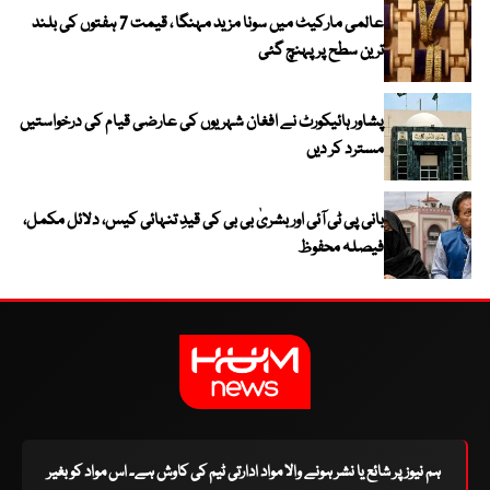
عالمی مارکیٹ میں سونا مزید مہنگا ، قیمت 7 ہفتوں کی بلند
ترین سطح پر پہنچ گئی
پشاور ہائیکورٹ نے افغان شہریوں کی عارضی قیام کی درخواستیں
مسترد کر دیں
بانی پی ٹی آئی اور بشریٰ بی بی کی قیدِ تنہائی کیس، دلائل مکمل،
فیصلہ محفوظ
ہم نیوز پر شائع یا نشر ہونے والا مواد ادارتی ٹیم کی کاوش ہے۔ اس مواد کو بغیر