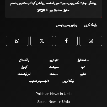
پیشگی اجازت کسی بھی صورت میں استعمال یا نقل کرنا درست نہیں۔ تمام
حقوق محفوظ ہیں © 2026
رابطہ کریں
پرائیویسی پالیسی
WhatsApp
Twitter
Facebook
Faceboo
صفحۂ اول
تازہ ترین
پاکستان
دنیا
معیشت
کھیل
تعلیم
صحت
انٹرٹینمنٹ
ٹیکنالوجی
دلچسپ و عجیب
Pakistan News in Urdu
Sports News in Urdu