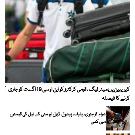
کیریبین پریمیئر لیگ ، قومی کرکٹرز کو این او سی 19 اگست کو جاری
آز
کرنے کا فیصلہ
چھی
عوام کو جزوی ریلیف، پیٹرول، ڈیزل اور مٹی کے تیل کی قیمتوں
میں کمی