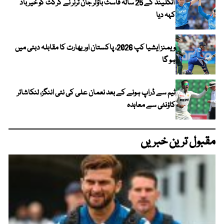
انگلینڈ کے 25 سالہ فاسٹ باؤلر جان ٹرنر نے کرکٹ کو خیر باد
کہہ دیا
ویمنز ایشیا کپ 2026، پاکستان اور بھارت کا مقابلہ دبئی میں
ہو گا
ٹیم سے ڈراپ ہونے کے بعد نعمان علی کی نئی اننگز، لنکاشائر
کاؤنٹی سے معاہدہ
مقبول ترین خبریں