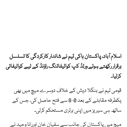
اسلام آباد، پاکستان ہاکی ٹیم نے شاندار کارکردگی کا تسلسل
برقرار رکھتے ہوئے ورلڈ کپ کوالیفائنگ راؤنڈ کے لیے کوالیفائی
کرلیا۔
قومی ٹیم نے بنگلا دیش کے خلاف دوسرے میچ میں بھی
یکطرفہ مقابلے کے بعد 0-8 سے فتح حاصل کی، جس کے
ساتھ ہی سیریز میں اپنی برتری مستحکم کرلی۔
میچ میں پاکستان کی جانب سے سفیان خان اوررانا وحید نے