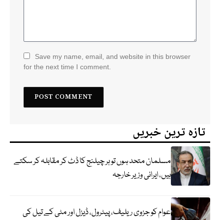
Save my name, email, and website in this browser
for the next time I comment.
تازہ ترین خبریں
مسلمان متحد ہوں تو ہر چیلنج کا ڈٹ کر مقابلہ کر سکتے
ہیں، ایرانی وزیر خارجہ
عوام کو جزوی ریلیف، پیٹرول، ڈیزل اور مٹی کے تیل کی