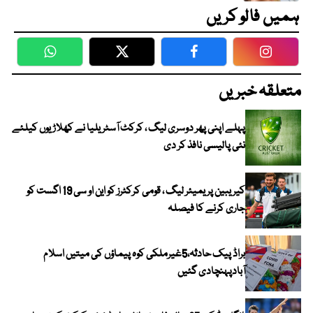
ہمیں فالو کریں
WhatsApp
Twitter
Facebook
Faceboo
متعلقہ خبریں
پہلے اپنی پھر دوسری لیگ ، کرکٹ آسٹریلیا نے کھلاڑیوں کیلئے
نئی پالیسی نافذ کر دی
کیریبین پریمیئر لیگ ، قومی کرکٹرز کو این او سی 19 اگست کو
جاری کرنے کا فیصلہ
براڈ پیک حادثہ،5غیرملکی کوہ پیماؤں کی میتیں اسلام
آبادپہنچادی گئیں