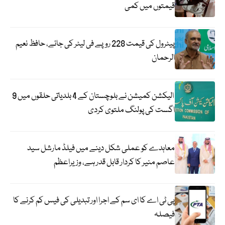
قیمتوں میں کمی
پیٹرول کی قیمت 228 روپے فی لیٹر کی جائے، حافظ نعیم
الرحمان
الیکشن کمیشن نے بلوچستان کے 4 بلدیاتی حلقوں میں 9
اگست کی پولنگ ملتوی کردی
معاہدے کو عملی شکل دینے میں فیلڈ مارشل سید
عاصم منیر کا کردار قابل قدر ہے، وزیراعظم
پی ٹی اے کا ای سم کے اجرا اور تبدیلی کی فیس کم کرنے کا
فیصلہ