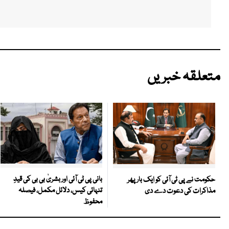
متعلقہ خبریں
بانی پی ٹی آئی اور بشریٰ بی بی کی قیدِ
حکومت نے پی ٹی آئی کو ایک بارپھر
تنہائی کیس، دلائل مکمل، فیصلہ
مذاکرات کی دعوت دے دی
محفوظ