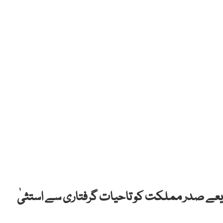
 آئینی ترمیم کے ذریعے صدر مملکت کو تاحیات گرفتاری سے استثیٰ