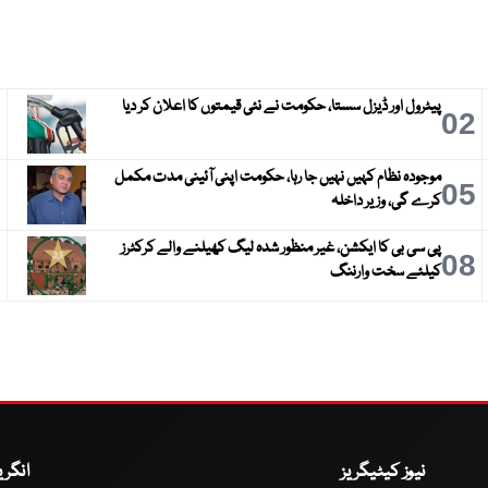
پیٹرول اور ڈیزل سستا، حکومت نے نئی قیمتوں کا اعلان کر دیا
3
02
موجودہ نظام کہیں نہیں جا رہا، حکومت اپنی آئینی مدت مکمل
6
05
کرے گی، وزیر داخلہ
پی سی بی کا ایکشن، غیر منظور شدہ لیگ کھیلنے والے کرکٹرز
9
08
کیلئے سخت وارننگ
نیوز کیٹیگریز
انگر