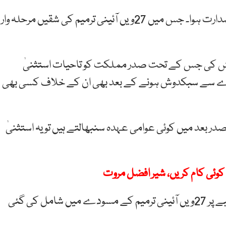
سینیٹ کا اجلاس چیئرمین یوسف رضا گیلانی کی زیرصدارت ہوا۔ جس میں 27ویں آئینی ترمیم کی شقیں مرحلہ وار
رڑ نے آرٹیکل 248 میں وہ ترمیم پیش کی جس کے تحت صدر مملکت کو تاحیات استثنیٰ
دے سے سبکدوش ہونے کے بعد بھی ان کے خلاف کسی بھی
 بعد میں کوئی عوامی عہدہ سنبھالتے ہیں تو یہ استثنیٰ
کوئی کام کریں، شیر افضل مروت
واضح رہے کہ مذکورہ شق پاکستان پیپلز پارٹی کے مطالبے پر 27ویں آئینی ترمیم کے مسودے میں شامل کی گئی