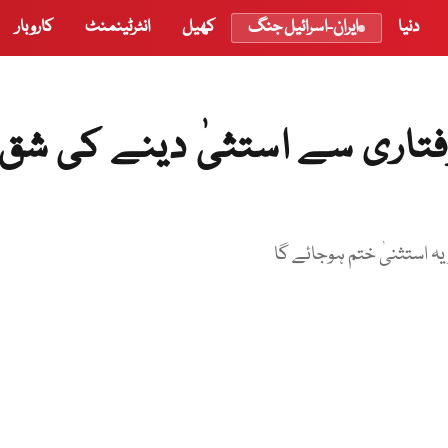
دنیا
ایران-اسرائیل جنگ
کھیل
انٹرٹینمنٹ
کاروبار
تاری سے استثیٰ دینے کی شق
ہ استثنیٰ ختم ہوجائے گا