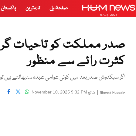
صفحۂ اول
تازہ ترین
پاکستان
6 Aug, 2026
صدر مملکت کو تاحیات گرف
کثرت رائے سے منظور
اگر سبکدوش صدر بعد میں کوئی عوامی عہدہ سنبھالتے ہیں تو ی
|
شائع
November 10, 2025 9:32 PM
Ahmed Hussain