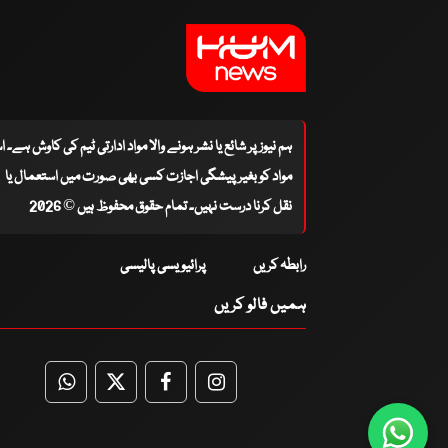
ہم نیوز پر شائع یا نشر ہونے والا مواد ادارتی ٹیم کی کاوش ہے۔ 
مواد کو بغیر پیشگی اجازت کسی بھی صورت میں استعمال یا
نقل کرنا درست نہیں۔ تمام حقوق محفوظ ہیں © 2026
رابطہ کریں
پرائیویسی پالیسی
ہمیں فالو کریں
WhatsApp
Twitter
Facebook
Facebook