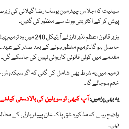
پیش کر کے اکثریتی ووٹ سے منظور کی گئیں۔
وزیر قانون اعظم نذیر تا
حاصل ہو گا۔ ترمیم منظور ہونے کے بعد صدر کے عہ
مقدمے میں کوئی قانونی کارروائی نہیں کی جاسکے گی۔
ترمیم میں یہ شرط بھی شامل کی گئی کہ اگر سبکدوش صدر
ختم ہوجائے گا۔
یہ بھی پڑھیں:
آپ کبھی تو سویلین کی بالادستی کیلئے 
تھی۔