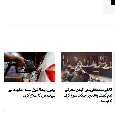
لاانفورسمنٹ انویسٹی گیشن سنٹر کے
پیٹرول مہنگا، ڈیزل سستا، حکومت نے
قیام کیلئے پائلٹ پراجیکٹ شروع کرنے
نئی قیمتوں کا اعلان کر دیا
کا فیصلہ