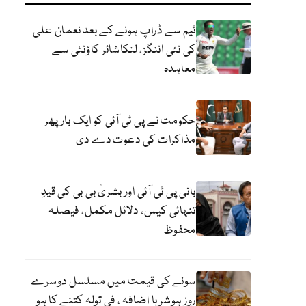
ٹیم سے ڈراپ ہونے کے بعد نعمان علی
کی نئی اننگز، لنکاشائر کاؤنٹی سے
معاہدہ
حکومت نے پی ٹی آئی کو ایک بارپھر
مذاکرات کی دعوت دے دی
بانی پی ٹی آئی اور بشریٰ بی بی کی قیدِ
تنہائی کیس، دلائل مکمل، فیصلہ
محفوظ
سونے کی قیمت میں مسلسل دوسرے
روز ہوشربا اضافہ ، فی تولہ کتنے کا ہو