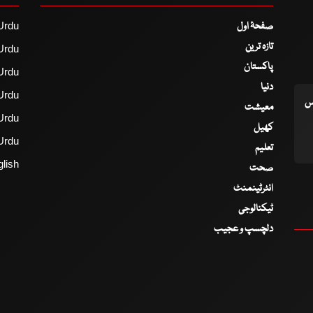
صفحۂ اول
Urdu
تازہ ترین
Urdu
پاکستان
Urdu
دنیا
Urdu
اس
معیشت
Urdu
کھیل
Urdu
تعلیم
lish
صحت
انٹرٹینمنٹ
ٹیکنالوجی
دلچسپ و عجیب