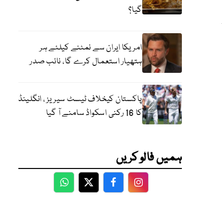
گیا؟
امریکا ایران سے نمٹنے کیلئے ہر
ہتھیار استعمال کرے گا، نائب صدر
پاکستان کیخلاف ٹیسٹ سیریز ، انگلینڈ
کا 16 رکنی اسکواڈ سامنے آ گیا
ہمیں فالو کریں
WhatsApp
Twitter
Facebook
Facebook