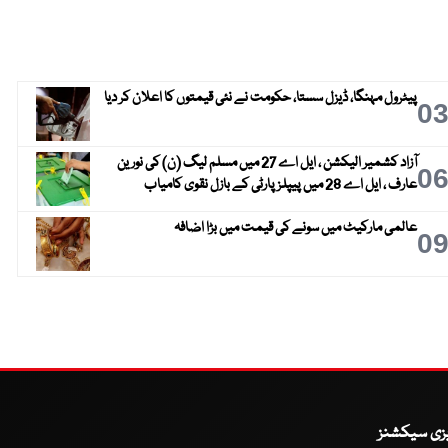
پیٹرول مہنگا، ڈیزل سستا، حکومت نے نئی قیمتوں کا اعلان کر دیا
0
آزاد کشمیر الیکشن ، ایل اے 27 میں مسلم لیگ (ن) کی نورین
0
عارف ، ایل اے 28 میں پیپلز پارٹی کے بازل نقوی کامیاب
عالمی مارکیٹ میں سونے کی قیمت میں بڑا اضافہ
0
یزی سیکشنز