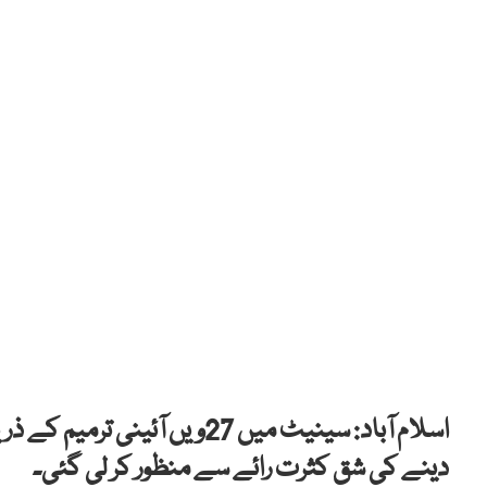
اسلام آباد: سینیٹ میں 27ویں
دینے کی شق کثرت رائے سے منظور کر لی گئی۔