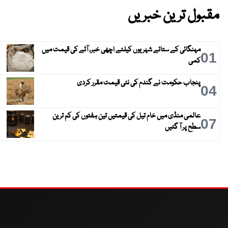
مقبول ترین خبریں
مہنگائی کے ستائے شہریوں کیلئے اچھی خبر، آٹے کی قیمت میں
01
کمی
پنجاب حکومت نے گندم کی نئی قیمت مقرر کردی
04
عالمی منڈی میں خام تیل کی قیمتیں تین ہفتوں کی کم ترین
07
سطح پر آ گئیں