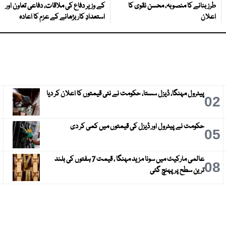
طرز بنانے کا منصوبہ، محسن نقوی کا
کے وزیر دفاع کی ملاقات، دفاعی تعاون اور
اعلان
استعدادِ کار بڑھانے کے عزم کا اعادہ
پیٹرول مہنگا، ڈیزل سستا، حکومت نے نئی قیمتوں کا اعلان کر دیا
3
02
حکومت نے پیٹرول اور ڈیزل کی قیمتوں میں کمی کر دی
6
05
عالمی مارکیٹ میں سونا مزید مہنگا ، قیمت 7 ہفتوں کی بلند
9
08
ترین سطح پر پہنچ گئی