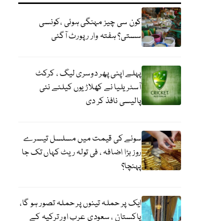
کون سی چیز مہنگی ہوئی ،کونسی
سستی؟ ہفتہ وار رپورٹ آگئی
پہلے اپنی پھر دوسری لیگ ، کرکٹ
آسٹریلیا نے کھلاڑیوں کیلئے نئی
پالیسی نافذ کر دی
سونے کی قیمت میں مسلسل تیسرے
روز بڑا اضافہ ، فی تولہ ریٹ کہاں تک جا
پہنچا؟
ایک پر حملہ تینوں پر حملہ تصور ہو گا،
پاکستان ، سعودی عرب اور ترکیہ کے