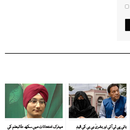
بانی پی ٹی آئی اور بشریٰ بی بی کی قیدِ
میٹرک امتحانات میں سکھ طالبعلم کی