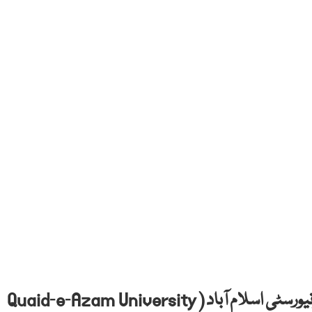
ملک کے سرِ فہرست تعلیمی ادارے قائد اعظم یونیورسٹی اسلام آباد ( Quaid‑e‑Azam University