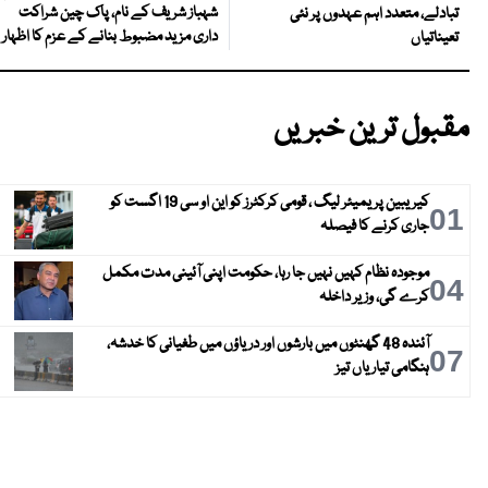
شہباز شریف کے نام، پاک چین شراکت
تبادلے، متعدد اہم عہدوں پر نئی
داری مزید مضبوط بنانے کے عزم کا اظہار
تعیناتیاں
مقبول ترین خبریں
کیریبین پریمیئر لیگ ، قومی کرکٹرز کو این او سی 19 اگست کو
01
جاری کرنے کا فیصلہ
موجودہ نظام کہیں نہیں جا رہا، حکومت اپنی آئینی مدت مکمل
04
کرے گی، وزیر داخلہ
آئندہ 48 گھنٹوں میں بارشوں اور دریاؤں میں طغیانی کا خدشہ،
07
ہنگامی تیاریاں تیز