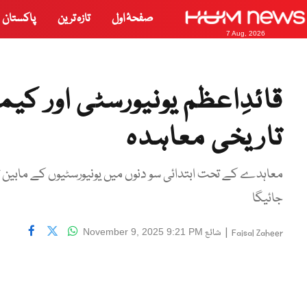
صفحۂ اول
تازہ ترین
پاکستان
7 Aug, 2026
قائدِاعظم یونیورسٹی اور کی
تاریخی معاہدہ
معاہدے کے تحت ابتدائی سو دنوں میں یونیورسٹیوں کے مابین تحقی
جائیگا
|
شائع
November 9, 2025 9:21 PM
Faisal Zaheer