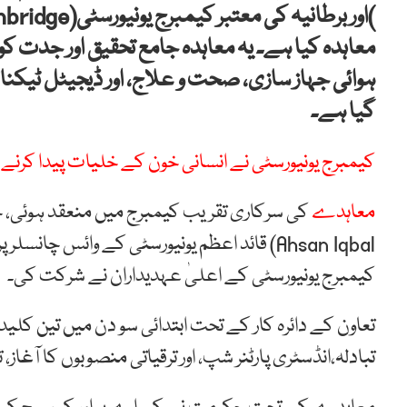
معاہدہ کیا ہے۔ یہ معاہدہ جامع تحقیق اور جدت کو 
ہوائی جہاز سازی، صحت و علاج، اور ڈیجیٹل ٹیکن
گیا ہے۔
کیمبرج یونیورسٹی نے انسانی خون کے خلیات پیدا کرنے کا
معاہدے
کی سرکاری تقریب کیمبرج میں منعقد ہوئی، جس 
کیمبرج یونیورسٹی کے اعلیٰ عہدیداران نے شرکت کی۔
تعاون کے دائرہ کار کے تحت ابتدائی سو دن میں تین کلیدی
تبادلہ،انڈسٹری پارٹنر شپ، اور ترقیاتی منصوبوں کا آغاز