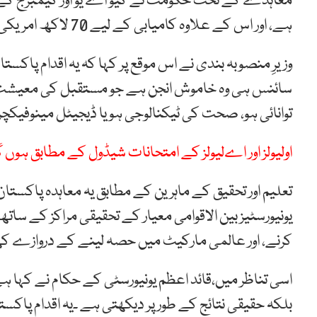
ہے، اور اس کے علاوہ کامیابی کے لیے 70 لاکھ امریکی ڈالر سے زائد کی معاونت مختص کی گئی ہے۔
وزیرِ منصوبہ بندی نے اس موقع پر کہا کہ یہ اقدام پاکس
سائنس ہی وہ خاموش انجن ہے جو مستقبل کی معیشت ک
توانائی ہو، صحت کی ٹیکنالوجی ہو یا ڈیجیٹل مینوفیکچ
اولیولز اور اےلیولز کے امتحانات شیڈول کے مطابق ہوں 
تعلیم اور تحقیق کے ماہرین کے مطابق یہ معاہدہ پاک
یونیورسٹیز بین الاقوامی معیار کے تحقیقی مراکز کے سات
کرنے، اور عالمی مارکیٹ میں حصہ لینے کے دروازے ک
اسی تناظر میں،قائد اعظم یونیورسٹی کے حکام نے کہا 
بلکہ حقیقی نتائج کے طور پر دیکھتی ہے ۔یہ اقدام پا