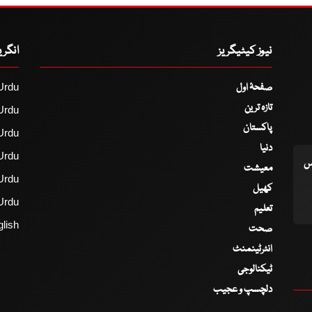
نیوز کیٹیگریز
انگر
صفحۂ اول
Urdu
تازہ ترین
Urdu
پاکستان
Urdu
دنیا
Urdu
اس
معیشت
Urdu
کھیل
Urdu
تعلیم
lish
صحت
انٹرٹینمنٹ
ٹیکنالوجی
دلچسپ و عجیب