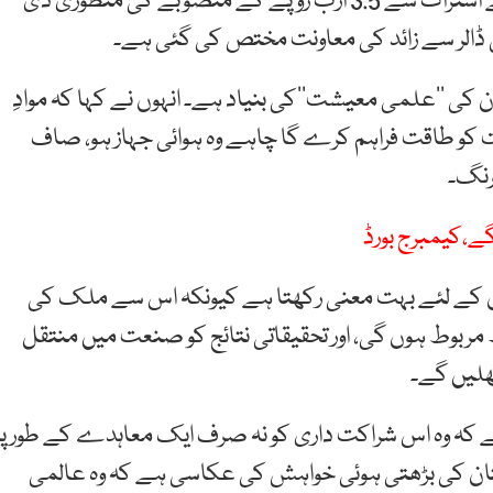
معاہدے کے تحت حکومت نے کیو اے یو اور کیمبرج کے اشتراک سے 3.5 ارب روپے کے منصوبے کی منظوری دی
تان کی ’’علمی معیشت‘‘کی بنیاد ہے۔ انہوں نے کہا کہ موادِ
و طاقت فراہم کرے گا چاہے وہ ہوائی جہاز ہو، صاف
رنگ۔
گے،کیمبرج بورڈ
ستان کے لئے بہت معنی رکھتا ہے کیونکہ اس سے ملک کی
ھ مربوط ہوں گی، اور تحقیقاتی نتائج کو صنعت میں منتقل
ھلیں گے۔
ہے کہ وہ اس شراکت داری کو نہ صرف ایک معاہدے کے طور پر
کستان کی بڑھتی ہوئی خواہش کی عکاسی ہے کہ وہ عالمی