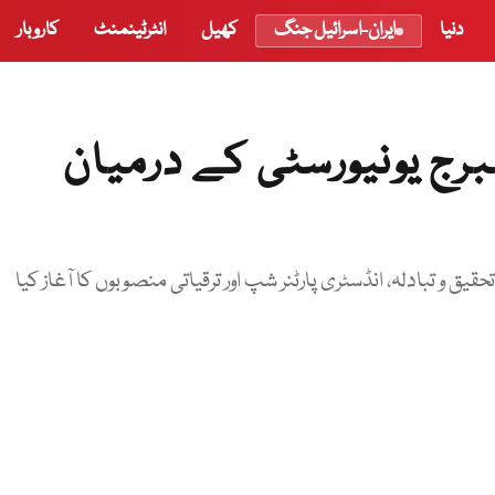
دنیا
ایران-اسرائیل جنگ
کھیل
انٹرٹینمنٹ
کاروبار
مبرج یونیورسٹی کے درمیان
ق و تبادلہ، انڈسٹری پارٹنر شپ اور ترقیاتی منصوبوں کا آغاز کیا