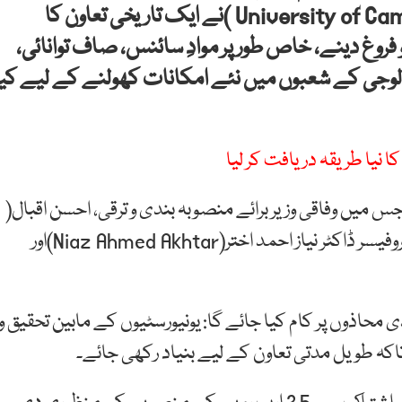
)اور برطانیہ کی معتبر کیمبرج یونیورسٹی(University of Cambridge )نے ایک تاریخی تعاون کا
فروغ دینے، خاص طور پر موادِ سائنس، صاف توانائی،
الوجی کے شعبوں میں نئے امکانات کھولنے کے لیے کیا
 نیا طریقہ دریافت کر لیا
میں وفاقی وزیر برائے منصوبہ بندی و ترقی، احسن اقبال(
Ahsan Iqbal) قائد اعظم یونیورسٹی کے وائس چانسلر پروفیسر ڈاکٹر نیاز احمد اختر(Niaz Ahmed Akhtar)اور
 محاذوں پر کام کیا جائے گا: یونیورسٹیوں کے مابین تحقیق و
، تاکہ طویل مدتی تعاون کے لیے بنیاد رکھی جائے۔