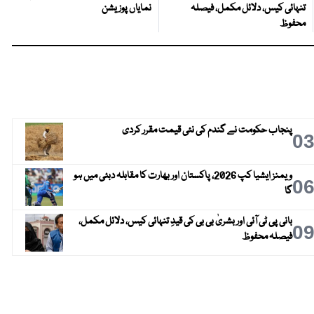
تنہائی کیس، دلائل مکمل، فیصلہ
نمایاں پوزیشن
محفوظ
پنجاب حکومت نے گندم کی نئی قیمت مقرر کردی
0
ویمنز ایشیا کپ 2026، پاکستان اور بھارت کا مقابلہ دبئی میں ہو
0
گا
بانی پی ٹی آئی اور بشریٰ بی بی کی قیدِ تنہائی کیس، دلائل مکمل،
0
فیصلہ محفوظ