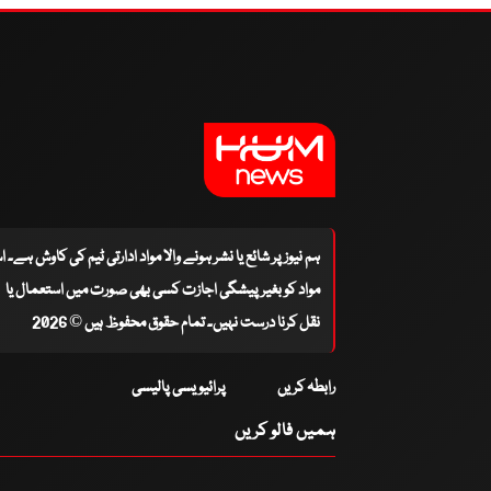
ہم نیوز پر شائع یا نشر ہونے والا مواد ادارتی ٹیم کی کاوش ہے۔ 
مواد کو بغیر پیشگی اجازت کسی بھی صورت میں استعمال یا
نقل کرنا درست نہیں۔ تمام حقوق محفوظ ہیں © 2026
رابطہ کریں
پرائیویسی پالیسی
ہمیں فالو کریں