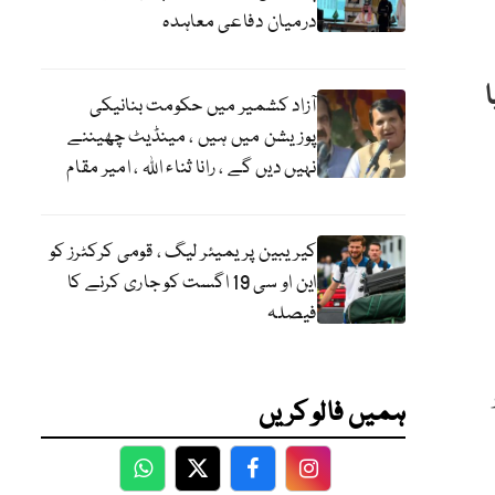
درمیان دفاعی معاہدہ
آزاد کشمیر میں حکومت بنانیکی
پوزیشن میں ہیں ، مینڈیٹ چھیننے
نہیں دیں گے ، رانا ثناء اللہ ، امیر مقام
کیریبین پریمیئر لیگ ، قومی کرکٹرز کو
این او سی 19 اگست کو جاری کرنے کا
فیصلہ
ہمیں فالو کریں
WhatsApp
Twitter
Facebook
Facebook