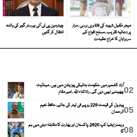
میجر طفیل شہید کی 68 ویں برسی ، مزار
چیئرمین پی ٹی آئی بیرسٹر گوہر کی والدہ
پر دعائیہ تقریب ، مسلح افواج کے
انتقال کر گئیں
سربراہان کا خراج عقیدت
آزاد کشمیر میں حکومت بنانیکی پوزیشن میں ہیں ، مینڈیٹ
3
02
چھیننے نہیں دیں گے ، رانا ثناء اللہ ، امیر مقام
پیٹرول کی قیمت 228 روپے فی لیٹر کی جائے، حافظ نعیم
6
05
الرحمان
ویمنز ایشیا کپ 2026، پاکستان اور بھارت کا مقابلہ دبئی میں ہو
9
08
گا