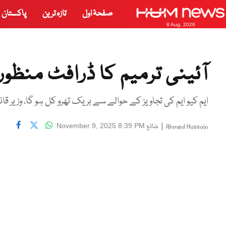
صفحۂ اول
تازہ ترین
پاکستان
8 Aug, 2026
آئینی ترمیم کا ڈرافٹ منظور،
ایم کیو ایم کی تجاویز کے حوالے سے بریک تھرو کل ہو گا، وزیر قان
|
شائع
November 9, 2025 8:39 PM
Ahmed Hussain