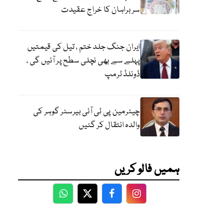
سربراہان کا خراج عقیدت
ایران جنگ جلد ختم ، تیل کی قیمتیں
پہلے سے بھی نچلی سطح پر آئیں گی ،
ڈونلڈ ٹرمپ
چیئرمین پی ٹی آئی بیرسٹر گوہر کی
والدہ انتقال کر گئیں
ہمیں فالو کریں
WhatsApp
Twitter
Facebook
Facebook