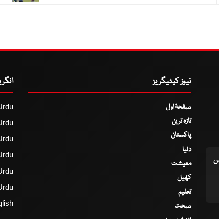
نیوز کیٹیگریز
انگر
صفحۂ اول
Urdu
تازہ ترین
Urdu
پاکستان
Urdu
دنیا
Urdu
اس
معیشت
Urdu
کھیل
Urdu
تعلیم
lish
صحت