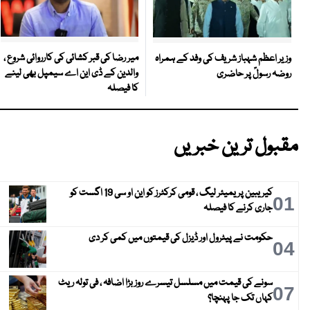
میر رضا کی قبر کشائی کی کارروائی شروع ،
وزیر اعظم شہباز شریف کی وفد کے ہمراہ
والدین کے ڈی این اے سیمپل بھی لینے
روضہ رسولؐ پر حاضری
کا فیصلہ
مقبول ترین خبریں
کیریبین پریمیئر لیگ ، قومی کرکٹرز کو این او سی 19 اگست کو
01
جاری کرنے کا فیصلہ
حکومت نے پیٹرول اور ڈیزل کی قیمتوں میں کمی کر دی
04
سونے کی قیمت میں مسلسل تیسرے روز بڑا اضافہ ، فی تولہ ریٹ
07
کہاں تک جا پہنچا؟