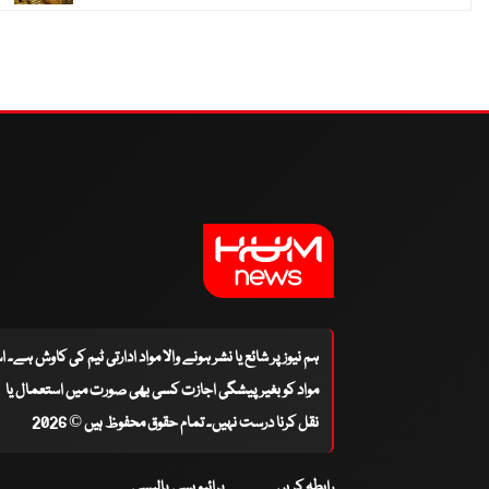
ہم نیوز پر شائع یا نشر ہونے والا مواد ادارتی ٹیم کی کاوش ہے۔ 
مواد کو بغیر پیشگی اجازت کسی بھی صورت میں استعمال یا
نقل کرنا درست نہیں۔ تمام حقوق محفوظ ہیں © 2026
رابطہ کریں
پرائیویسی پالیسی