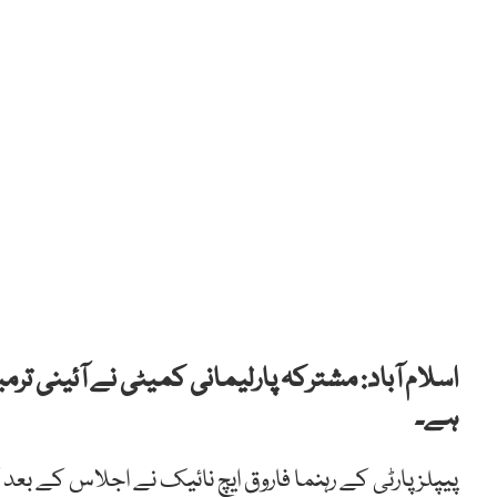
اسلام آباد: مشترکہ پارلیمانی کمیٹی نے آئینی ترمی
ہے۔
پیپلز پارٹی کے رہنما فاروق ایچ نائیک نے اجلاس کے ب