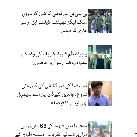
پی سی بی نے قومی کرکٹرز کو بیرون
ملک لیگز کھیلنے کیلئے این او سی
جاری کر دیئے
وزیر اعظم شہباز شریف کی وفد کے
ہمراہ روضہ رسولؐ پر حاضری
میر رضا کی قبر کشائی کی کارروائی
شروع ، والدین کے ڈی این اے سیمپل
بھی لینے کا فیصلہ
میجر طفیل شہید کی 68 ویں برسی ،
مزار پر دعائیہ تقریب ، مسلح افواج کے