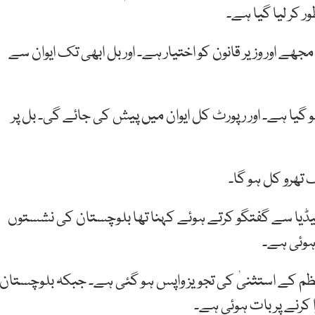
 کر لیا گیا ہے۔
ھے اور وزیر قانون کو اختیار ہے۔ اور بل ابھی تک ایوان سے
و گیا ہے۔ اور رپورٹ کل ایوان میں پیش کی جائے گی۔ بل پر
 تھرو کل ہو گا۔
 میڈیا سے گفتگو کرتے ہوئے کہنا تھا بلوچستان کی نشستوں
 ہوئی ہے۔
اعظم کے استثنیٰ کی تجویز واپس ہو گئی ہے۔ جبکہ بلوچستان
 کرنے پر بات ہوئی ہے۔