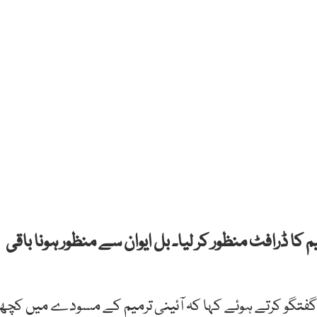
م کا ڈرافٹ منظور کر لیا۔ بل ایوان سے منظور ہونا باقی
عد گفتگو کرتے ہوئے کہا کہ آئینی ترمیم کے مسودے میں کچھ