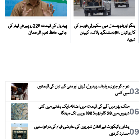
ہنگو اور بلوچستان میں سکیورٹی فورسز کی
پیٹرول کی قیمت 228 روپے فی لیٹر کی
کارروائیاں ، 10دہشتگرد ہلاک ، کیپٹن
جائے، حافظ نعیم الرحمان
شہید
عوام کو جزوی ریلیف، پیٹرول، ڈیزل اور مٹی کے تیل کی قیمتوں
0
میں کمی
ملک بھر میں آٹے کی قیمت میں اضافہ، ایک ہفتے میں کئی
0
شہروں میں 20 کلو تھیلا 100 روپے تک مہنگا
پشاور ہائیکورٹ نے افغان شہریوں کی عارضی قیام کی درخواستیں
0
مسترد کر دیں