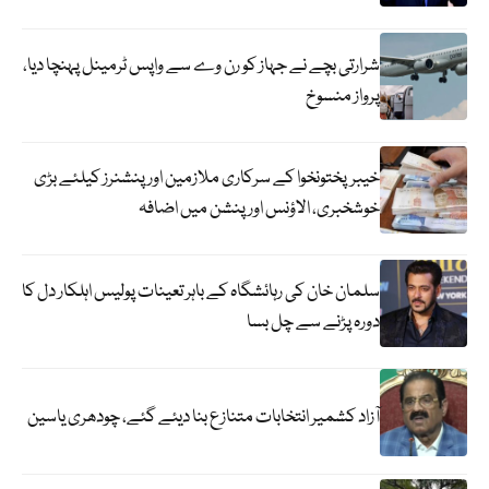
شرارتی بچے نے جہاز کو رن وے سے واپس ٹرمینل پہنچا دیا،
پرواز منسوخ
خیبرپختونخوا کے سرکاری ملازمین اور پنشنرز کیلئے بڑی
خوشخبری، الاؤنس اور پنشن میں اضافہ
سلمان خان کی رہائشگاہ کے باہر تعینات پولیس اہلکار دل کا
دورہ پڑنے سے چل بسا
آزاد کشمیر انتخابات متنازع بنا دیئے گئے، چودھری یاسین