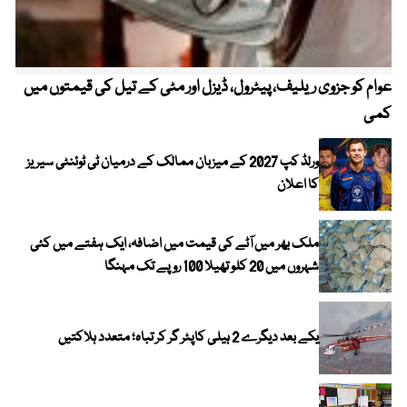
عوام کو جزوی ریلیف، پیٹرول، ڈیزل اور مٹی کے تیل کی قیمتوں میں
4 روز میں سونے کی قیمت میں بڑا اضافہ
کمی
ورلڈ کپ 2027 کے میزبان ممالک کے درمیان ٹی ٹوئنٹی سیریز
کا اعلان
ملک بھر میں آٹے کی قیمت میں اضافہ، ایک ہفتے میں کئی
شہروں میں 20 کلو تھیلا 100 روپے تک مہنگا
یکے بعد دیگرے 2 ہیلی کاپٹر گر کر تباہ؛ متعدد ہلاکتیں