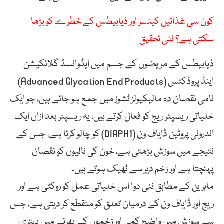
کون سی غذائیں کینسر اور ذیابیطس کے خطرے کو بڑھا
سکتی ہے؟ نئی تحقیق
ذیابیطس کے مریضوں کے جسم میں ایڈوانسڈ گلائکیشن
اینڈ پروڈکٹس (Advanced Glycation End Products)
نامی نقصان دہ مالیکیولز ٹشوز میں جمع ہو جاتے ہیں، جو ایک
خلیاتی ریسپٹر ریج کو فعال کرتے ہیں، یہ ریسپٹر بعد ازاں ایک
اندرونی پروٹین ڈایاف ون (DIAPH1) کو چالو کرتا ہے، جس کے
نتیجے میں سوزش بڑھتی ہے، خون کی نالیوں کو نقصان
پہنچتا ہے اور زخم دیر سے ٹھیک ہوتے ہیں۔
ماہرین کے مطابق نئی دوا اس خلیاتی عمل کو روکتی ہے اور
ریج اور ڈایاف ون کے درمیان تعلق کو منقطع کر دیتی ہے، جس
سے سوزش میں واضح کمی اور زخموں کے بھرنے میں بہتری