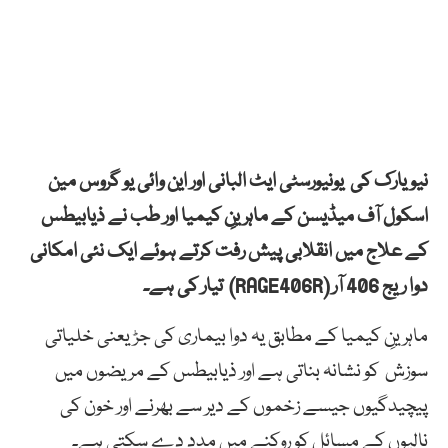
نیویارک کی یونیورسٹی ایٹ البانی اور این وائی یو گروس مین
اسکول آف میڈیسن کے ماہرینِ کیمیا اور طب نے ذیابیطس
کے علاج میں انقلابی پیش رفت کرتے ہوئے ایک نئی امکانی
دوا ریج 406 آر (RAGE406R) تیار کی ہے۔
ماہرینِ کیمیا کے مطابق یہ دوا بیماری کی جڑ یعنی خلیاتی
سوزش کو نشانہ بناتی ہے اور ذیابیطس کے مریضوں میں
پیچیدگیوں جیسے زخموں کے دیر سے بھرنے اور خون کی
نالیوں کے مسائل کو روکنے میں مدد دے سکتی ہے۔