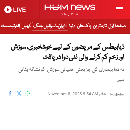
LIVE
9 Aug, 2026
صفحۂ اول
تازہ ترین
پاکستان
دنیا
ایران-اسرائیل جنگ
کھیل
انٹرٹینمنٹ
ذیابیطس کے مریضوں کے لیے خوشخبری، سوزش
اور زخم کم کرنے والی نئی دوا دریافت
یہ دوا بیماری کی جڑ یعنی خلیاتی سوزش کو نشانہ بناتی
ہے
|
شائع
November 6, 2025 9:54 AM
Noshaba