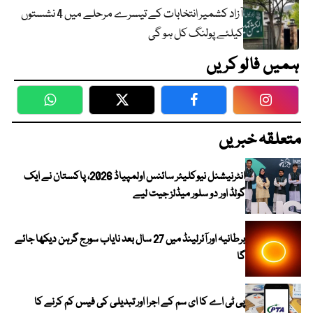
آزاد کشمیر انتخابات کے تیسرے مرحلے میں 4 نشستوں
کیلئے پولنگ کل ہو گی
ہمیں فالو کریں
WhatsApp
Twitter
Facebook
Faceboo
متعلقہ خبریں
انٹرنیشنل نیوکلیئر سائنس اولمپیاڈ 2026، پاکستان نے ایک
گولڈ اور دو سلور میڈلز جیت لیے
برطانیہ اور آئرلینڈ میں 27 سال بعد نایاب سورج گرہن دیکھا جائے
گا
پی ٹی اے کا ای سم کے اجرا اور تبدیلی کی فیس کم کرنے کا