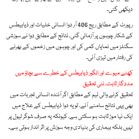
دیکھی گئی۔
رپورٹ کے مطابق ریج 406 آر دوا انسانی خلیات اور ذیابیطس
کے شکار چوہوں پر آزمائی گئی، نتائج کے مطابق دوا نے سوزشی
سگنلز میں نمایاں کمی کی اور چوہوں میں زخموں کے بھرنے
کی رفتار میں تیزی آئی۔
کھٹے میوے اور انگور ذیابیطس کے خطرے سے بچاؤ میں
مددگار ثابت، نئی تحقیق
تحقیق کرنے والی ٹیم کے مطابق اگر آئندہ انسانی تجربات میں
بھی یہی نتائج سامنے آئے، تو یہ دوا ذیابیطس کے علاج میں
ایک نیا موڑ ثابت ہو سکتی ہے، کیونکہ یہ صرف شوگر لیول پر
نہیں بلکہ بیماری کی بنیادی وجہ سوزش پر اثر انداز ہوتی ہے۔