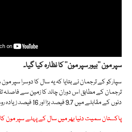
سپر مون ’’بیور سپر مون‘‘ کا نظارہ کیا گیا۔
سپارکو کے ترجمان نے بتایا کہ یہ سال کا دوسرا سپر مون
دنوں کے مقابلے میں 9.7 فیصد بڑا اور 16 فیصد زیادہ روشن دکھائی دیا۔
پاکستان سمیت دنیا بھر میں سال کے پہلے سپر مون کا ش