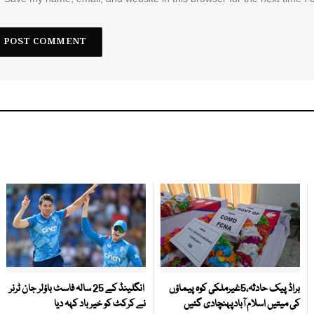
براڈ پیک حادثہ،5غیرملکی کوہ پیماؤں
انگلینڈ کے 25 سالہ فاسٹ باؤلر جان ٹرنر
کی میتیں اسلام آبادپہنچادی گئیں
نے کرکٹ کو خیر باد کہہ دیا