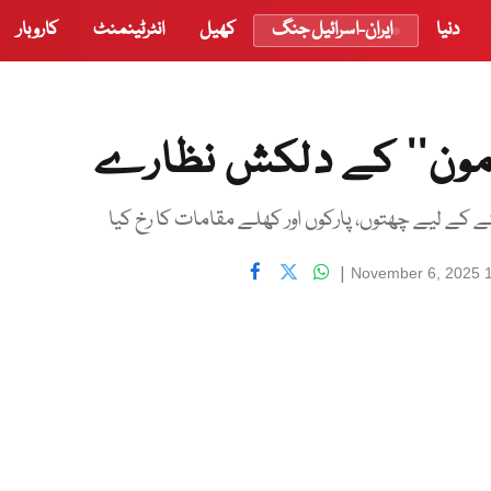
دنیا
ایران-اسرائیل جنگ
کھیل
انٹرٹینمنٹ
کاروبار
ر مون‘‘ کے دلکش نظارے
 کے لیے چھتوں، پارکوں اور کھلے مقامات کا رخ کیا
|
November 6, 2025 