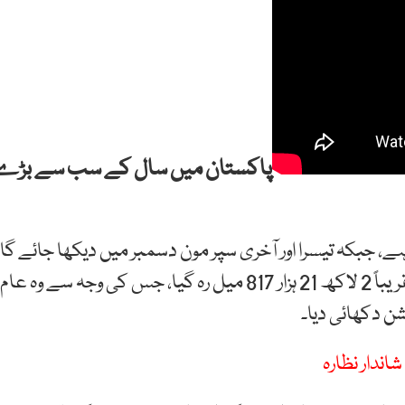
پاکستان میں سال کے سب سے بڑے
 ہے، جبکہ تیسرا اور آخری سپر مون دسمبر میں دیکھا جائے گا۔
ترجمان کے مطابق اس دوران چاند کا زمین سے فاصلہ تقریباً 2 لاکھ 21 ہزار 817 میل رہ گیا، جس کی وجہ سے وہ عام
اندار نظارہ