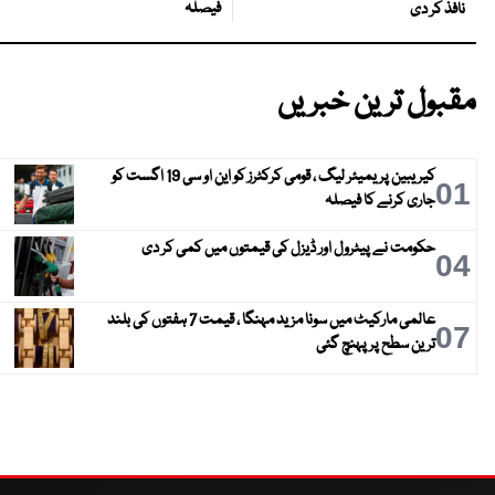
فیصلہ
نافذ کر دی
مقبول ترین خبریں
کیریبین پریمیئر لیگ ، قومی کرکٹرز کو این او سی 19 اگست کو
01
جاری کرنے کا فیصلہ
حکومت نے پیٹرول اور ڈیزل کی قیمتوں میں کمی کر دی
04
عالمی مارکیٹ میں سونا مزید مہنگا ، قیمت 7 ہفتوں کی بلند
07
ترین سطح پر پہنچ گئی