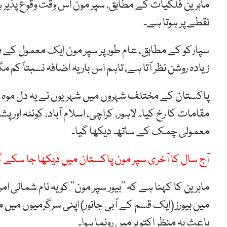
ماہرین فلکیات کے مطابق، سپر مون اس وقت وقوع پذیر 
نقطے پر ہوتا ہے۔
زیادہ روشن نظر آتا ہے، تاہم اس بار یہ اضافہ نسبتاً کم 
پاکستان کے مختلف شہروں میں شہریوں نے یہ دل موہ لی
مقامات کا رخ کیا۔ لاہور، کراچی، اسلام آباد، کوئٹہ اور 
معمولی چمک کے ساتھ دیکھا گیا۔
آج سال کا آخری سپر مون پاکستان میں دیکھا جا سکے گ
ماہرین کا کہنا ہے کہ ’’بیور سپر مون‘‘ کو یہ نام شمال
میں بیورز (ایک قسم کے آبی جانور) اپنی سرگرمیوں میں 
باعث یہ منظر اکتوبر میں رونما ہوا۔