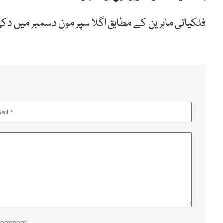
فلکیاتی ماہرین کے مطابق اگلا سپر مون دسمبر میں دکھائی دے گا، جو 2025 کا تیسرا 
 comment.