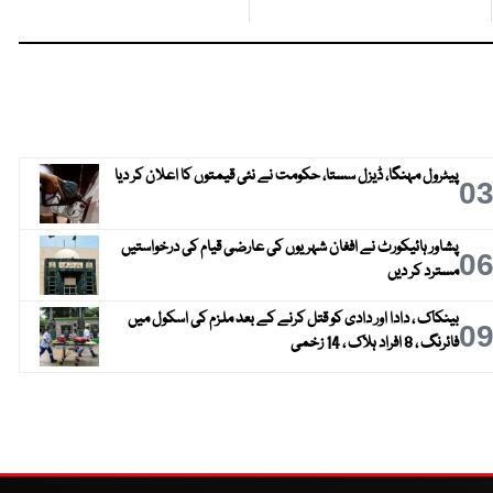
پیٹرول مہنگا، ڈیزل سستا، حکومت نے نئی قیمتوں کا اعلان کر دیا
0
پشاور ہائیکورٹ نے افغان شہریوں کی عارضی قیام کی درخواستیں
0
مسترد کر دیں
بینکاک ، دادا اور دادی کو قتل کرنے کے بعد ملزم کی اسکول میں
0
فائرنگ ، 8 افراد ہلاک ، 14 زخمی