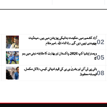
آزاد کشمیر میں حکومت بنانیکی پوزیشن میں ہیں ، مینڈیٹ
3
02
چھیننے نہیں دیں گے ، رانا ثناء اللہ ، امیر مقام
ویمنز ایشیا کپ 2026، پاکستان اور بھارت کا مقابلہ دبئی میں ہو
6
05
گا
بانی پی ٹی آئی اور بشریٰ بی بی کی قیدِ تنہائی کیس، دلائل مکمل،
9
08
فیصلہ محفوظ