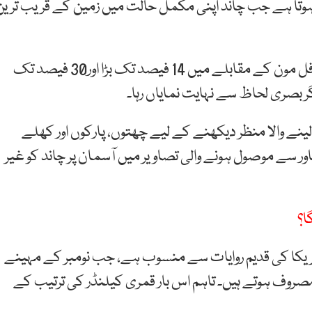
ہوتا ہے جب چاند اپنی مکمل حالت میں زمین کے قریب ترین
سپارکو کے مطابق، عام طور پر سپر مون ایک معمول کے فل مون کے مقابلے میں 14 فیصد تک بڑا اور30 فیصد تک
مگر بصری لحاظ سے نہایت نمایاں رہا۔
نے والا منظر دیکھنے کے لیے چھتوں، پارکوں اور کھلے
پشاور سے موصول ہونے والی تصاویر میں آسمان پر چاند کو غیر
ا؟
ی امریکا کی قدیم روایات سے منسوب ہے، جب نومبر کے مہینے
مصروف ہوتے ہیں۔ تاہم اس بار قمری کیلنڈر کی ترتیب کے