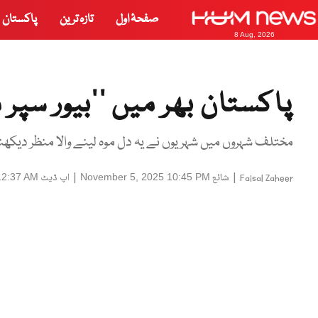
صفحۂ اول
تازہ ترین
پاکستان
8 Aug, 2026
پاکستان بھر میں ’’بیور سپ
مختلف شہروں میں شہریوں نے یہ دل موہ لینے والا منظر دیکھنے
|
شائع
|
اپ ڈیٹ
12:37 AM
November 5, 2025 10:45 PM
Faisal Zaheer