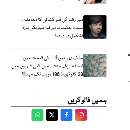
میر رضا کی قبر کشائی کا معاملہ،
سندھ حکومت نے نیا میڈیکل بورڈ
تشکیل دے دیا
ملک بھر میں آٹے کی قیمت میں
اضافہ، ایک ہفتے میں کئی شہروں میں
20 کلو تھیلا 100 روپے تک مہنگا
ہمیں فالو کریں
WhatsApp
Twitter
Facebook
Facebook