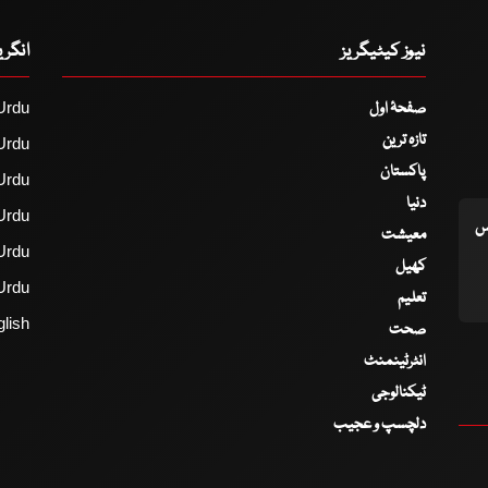
نیوز کیٹیگریز
انگر
صفحۂ اول
Urdu
تازہ ترین
Urdu
پاکستان
Urdu
دنیا
Urdu
اس
معیشت
Urdu
کھیل
Urdu
تعلیم
lish
صحت
انٹرٹینمنٹ
ٹیکنالوجی
دلچسپ و عجیب