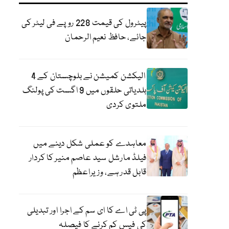
پیٹرول کی قیمت 228 روپے فی لیٹر کی
جائے، حافظ نعیم الرحمان
الیکشن کمیشن نے بلوچستان کے 4
بلدیاتی حلقوں میں 9 اگست کی پولنگ
ملتوی کردی
معاہدے کو عملی شکل دینے میں
فیلڈ مارشل سید عاصم منیر کا کردار
قابل قدر ہے، وزیراعظم
پی ٹی اے کا ای سم کے اجرا اور تبدیلی
کی فیس کم کرنے کا فیصلہ