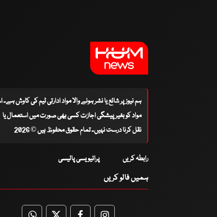
ہم نیوز پر شائع یا نشر ہونے والا مواد ادارتی ٹیم کی کاوش ہے۔ 
مواد کو بغیر پیشگی اجازت کسی بھی صورت میں استعمال یا
نقل کرنا درست نہیں۔ تمام حقوق محفوظ ہیں © 2026
رابطہ کریں
پرائیویسی پالیسی
ہمیں فالو کریں