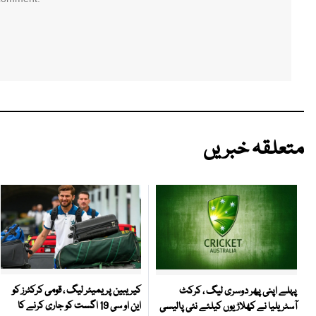
متعلقہ خبریں
کیریبین پریمیئر لیگ ، قومی کرکٹرز کو
پہلے اپنی پھر دوسری لیگ ، کرکٹ
این او سی 19 اگست کو جاری کرنے کا
آسٹریلیا نے کھلاڑیوں کیلئے نئی پالیسی