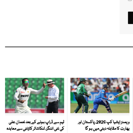
ویمنز ایشیا کپ 2026، پاکستان اور
ٹیم سے ڈراپ ہونے کے بعد نعمان علی
بھارت کا مقابلہ دبئی میں ہو گا
کی نئی اننگز، لنکاشائر کاؤنٹی سے معاہدہ