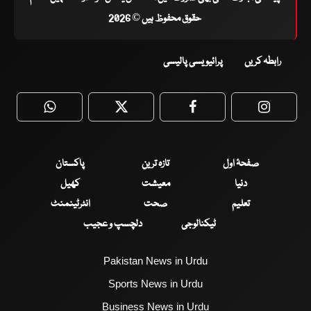
حقوق محفوظ ہیں © 2026
رابطہ کریں
پرائیویسی پالیسی
WhatsApp
Twitter
Facebook
Faceboo
صفحۂ اول
تازہ ترین
پاکستان
دنیا
معیشت
کھیل
تعلیم
صحت
انٹرٹینمنٹ
ٹیکنالوجی
دلچسپ و عجیب
Pakistan News in Urdu
Sports News in Urdu
Business News in Urdu