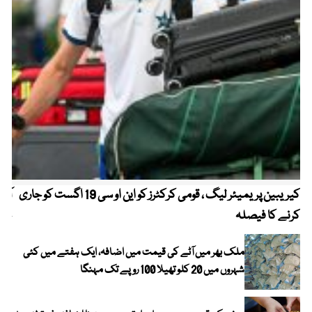
کیریبین پریمیئر لیگ ، قومی کرکٹرز کو این او سی 19 اگست کو جاری
آز
کرنے کا فیصلہ
چھی
ملک بھر میں آٹے کی قیمت میں اضافہ، ایک ہفتے میں کئی
شہروں میں 20 کلو تھیلا 100 روپے تک مہنگا