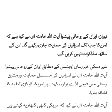
تہران: ایران کے روحانی پیشوا آیت اللہ خامنہ ای نے کہا ہے کہ
امریکا جب تک اسرائیل کی حمایت جاری رکھے گا۔ اس کے
ساتھ مذاکرات نہیں کریں گے۔
غیر ملکی خبر رساں ایجنسی کے مطابق ایران کے روحانی پیشوا
آیت اللہ خامنہ ای نے اسرائیل کی مسلسل حمایت اور مشرق
وسطیٰ میں فوجی اڈے برقرار رکھنے پر امریکا کو کڑی تنقید کا
نشانہ بنایا۔
آیت اللہ خامنہ ای نے کہا کہ امریکی کبھی کبھار یہ کہتے ہیں