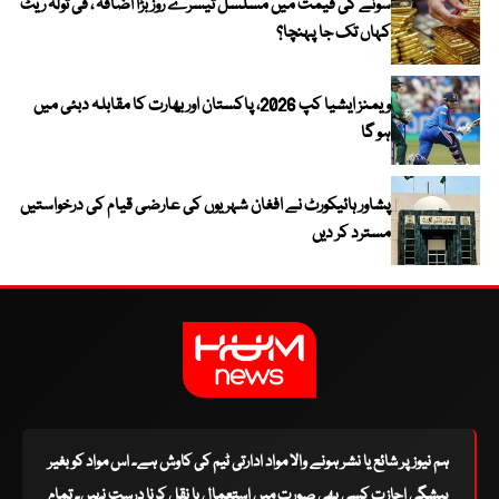
سونے کی قیمت میں مسلسل تیسرے روز بڑا اضافہ ، فی تولہ ریٹ
کہاں تک جا پہنچا؟
ویمنز ایشیا کپ 2026، پاکستان اور بھارت کا مقابلہ دبئی میں
ہو گا
پشاور ہائیکورٹ نے افغان شہریوں کی عارضی قیام کی درخواستیں
مسترد کر دیں
ہم نیوز پر شائع یا نشر ہونے والا مواد ادارتی ٹیم کی کاوش ہے۔ اس مواد کو بغیر
پیشگی اجازت کسی بھی صورت میں استعمال یا نقل کرنا درست نہیں۔ تمام