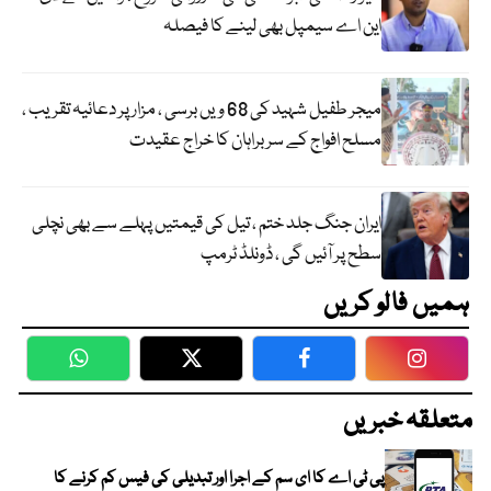
این اے سیمپل بھی لینے کا فیصلہ
میجر طفیل شہید کی 68 ویں برسی ، مزار پر دعائیہ تقریب ،
مسلح افواج کے سربراہان کا خراج عقیدت
ایران جنگ جلد ختم ، تیل کی قیمتیں پہلے سے بھی نچلی
سطح پر آئیں گی ، ڈونلڈ ٹرمپ
ہمیں فالو کریں
WhatsApp
Twitter
Facebook
Faceboo
متعلقہ خبریں
پی ٹی اے کا ای سم کے اجرا اور تبدیلی کی فیس کم کرنے کا