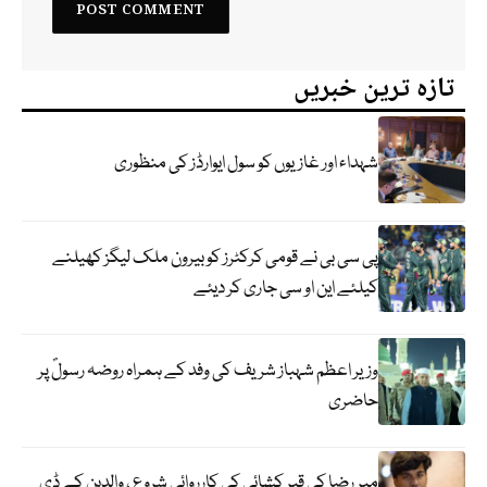
تازہ ترین خبریں
شہداء اور غازیوں کو سول ایوارڈز کی منظوری
پی سی بی نے قومی کرکٹرز کو بیرون ملک لیگز کھیلنے
کیلئے این او سی جاری کر دیئے
وزیر اعظم شہباز شریف کی وفد کے ہمراہ روضہ رسولؐ پر
حاضری
میر رضا کی قبر کشائی کی کارروائی شروع ، والدین کے ڈی