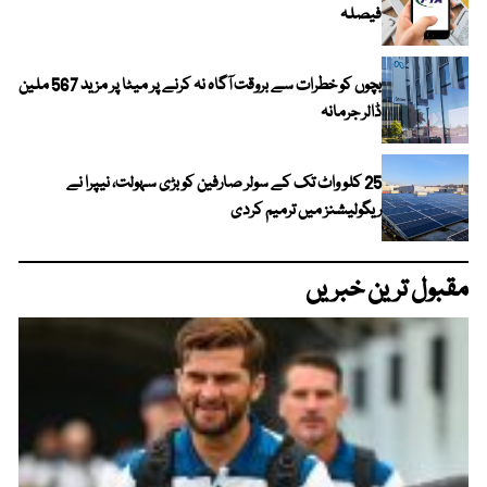
فیصلہ
بچوں کو خطرات سے بروقت آگاہ نہ کرنے پر میٹا پر مزید 567 ملین
ڈالر جرمانہ
25 کلو واٹ تک کے سولر صارفین کو بڑی سہولت، نیپرا نے
ریگولیشنز میں ترمیم کردی
مقبول ترین خبریں