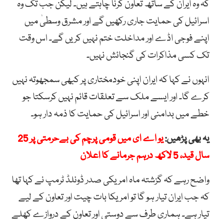
کہ وہ ایران کے ساتھ تعاون کرنا چاہتے ہیں۔ لیکن جب تک وہ
اسرائیل کی حمایت جاری رکھیں گے اور مشرق وسطیٰ میں
اپنے فوجی اڈے اور مداخلت ختم نہیں کریں گے۔ اس وقت
تک کسی مذاکرات کی گنجائش نہیں۔
انہوں نے کہا کہ ایران اپنی خودمختاری پر کبھی سمجھوتہ نہیں
کرے گا۔ اور ایسے ملک سے تعلقات قائم نہیں کرسکتا جو
خطے میں بدامنی اور اسرائیل کی حمایت کا ذمہ دار ہو۔
یہ بھی پڑھیں:
یو اے ای میں قومی پرچم کی بےحرمتی پر 25
سال قید، 5 لاکھ درہم جرمانے کا اعلان
واضح رہے کہ گزشتہ ماہ امریکی صدر ڈونلڈ ٹرمپ نے کہا تھا
کہ جب ایران تیار ہو گا تو امریکا بات چیت اور تعاون کے لیے
تیار ہے۔ ہماری طرف سے دوستی اور تعاون کے دروازے کھلے