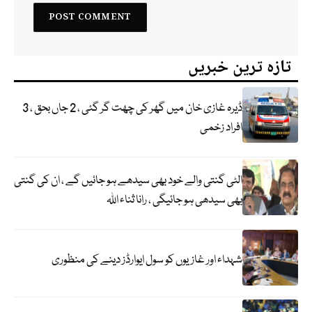
تازہ ترین خبریں
ڈیرہ غازی خان میں گھر کی چھت گر گئی ، 2 جاں بحق ، 3
افراد زخمی
الٹی گنتی والے خود بھی سیدھے ہو جائیں گے ، ان کی گنتی
بھی سیدھی ہو جائیگی ، رانا ثناء اللہ
شہداء اور غازیوں کو سول ایوارڈز دینے کی منظوری