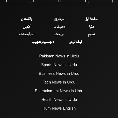
WhatsApp
Twitter
Facebook
Faceboo
صفحۂ اول
تازہ ترین
پاکستان
دنیا
معیشت
کھیل
تعلیم
صحت
انٹرٹینمنٹ
ٹیکنالوجی
دلچسپ و عجیب
Pakistan News in Urdu
Sports News in Urdu
Business News in Urdu
Tech News in Urdu
Entertainment News in Urdu
Health News in Urdu
Hum News English