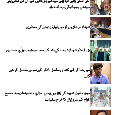
الٹی گنتی والے خود بھی سیدھے ہو جائیں گے ، ان کی گنتی بھی
سیدھی ہو جائیگی ، رانا ثناء اللہ
شہداء اور غازیوں کو سول ایوارڈز دینے کی منظوری
وزیر اعظم شہباز شریف کی وفد کے ہمراہ روضہ رسولؐ پر حاضری
میر رضا کی قبر کشائی مکمل ، لاش کے نمونے حاصل کر لئے
گئے
میجر طفیل شہید کی 68 ویں برسی ، مزار پر دعائیہ تقریب ، مسلح
افواج کے سربراہان کا خراج عقیدت