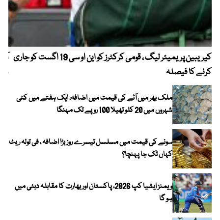
کیریبین پریمیئر لیگ ، قومی کرکٹرز کو این او سی 19 اگست کو جاری
آز
کرنے کا فیصلہ
چھی
ملک بھر میں آٹے کی قیمت میں اضافہ، ایک ہفتے میں کئی
شہروں میں 20 کلو تھیلا 100 روپے تک مہنگا
سونے کی قیمت میں مسلسل تیسرے روز بڑا اضافہ ، فی تولہ ریٹ
کہاں تک جا پہنچا؟
ویمنز ایشیا کپ 2026، پاکستان اور بھارت کا مقابلہ دبئی میں
ہو گا