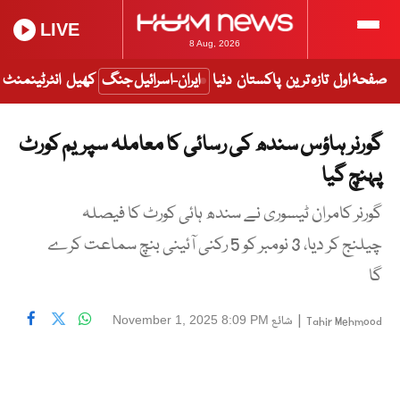
LIVE
8 Aug, 2026
صفحۂ اول
تازہ ترین
پاکستان
دنیا
ایران-اسرائیل جنگ
کھیل
انٹرٹینمنٹ
گورنر ہاؤس سندھ کی رسائی کا معاملہ سپریم کورٹ
پہنچ گیا
گورنر کامران ٹیسوری نے سندھ ہائی کورٹ کا فیصلہ
چیلنج کر دیا، 3 نومبر کو 5 رکنی آئینی بنچ سماعت کرے
گا
|
شائع
November 1, 2025 8:09 PM
Tahir Mehmood