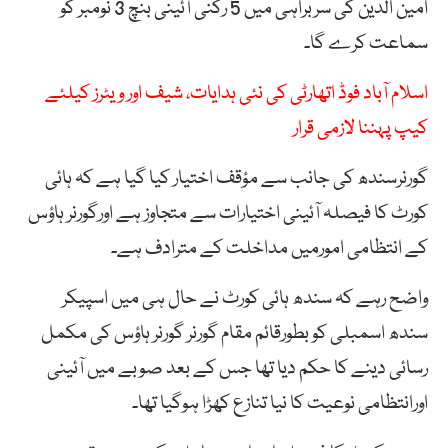
امین الدین کی سربراہی میں 5 رکنی آئینی بنچ 3 نومبر کو
سماعت کرے گا۔
اسلام آباد فوڈ اتھارٹی کی نئی ہدایات، شیف اور ویٹرز کیلئے
کیپ پہننا لازمی قرار
گورنرسندھ کی جانب سے مؤقف اختیار کیا گیا ہے کہ ہائی
کورٹ کا فیصلہ آئینی اختیارات سے متجاوز ہے اورگورنر ہاؤس
کے انتظامی امورمیں مداخلت کے مترادف ہے۔
واضح رہے کہ سندھ ہائی کورٹ نے حال ہی میں اسپیکر
سندھ اسمبلی کو بطورقائم مقام گورنر گورنر ہاؤس کی مکمل
رسائی دینے کا حکم دیا تھا جس کے بعد صوبے میں آئینی
اورانتظامی نوعیت کا نیا تنازع کھڑا ہوگیا تھا۔