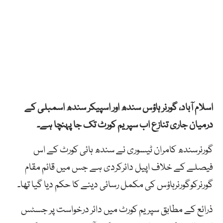
اسلام آباد، گورنر ہاؤس سندھ اور اسپیکر سندھ اسمبلی کے
درمیان جاری تنازع اب سپریم کورٹ تک جا پہنچا ہے۔
گورنرسندھ کامران ٹیسوری نے سندھ ہائی کورٹ کے اس
فیصلے کے خلاف اپیل دائرکردی ہے جس میں قائم مقام
گورنرکوگورنرہاؤس کی مکمل رسائی دینے کا حکم دیا گیا تھا۔
ذرائع کے مطابق سپریم کورٹ میں دائر درخواست پر جسٹس