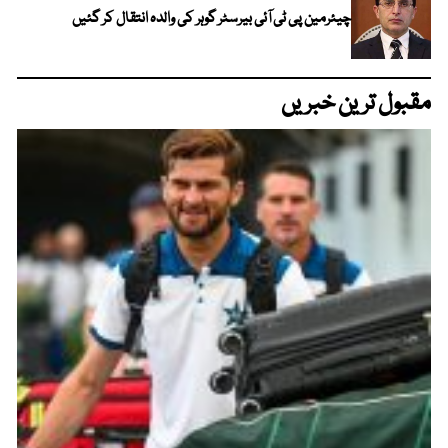
چیئرمین پی ٹی آئی بیرسٹر گوہر کی والدہ انتقال کر گئیں
مقبول ترین خبریں