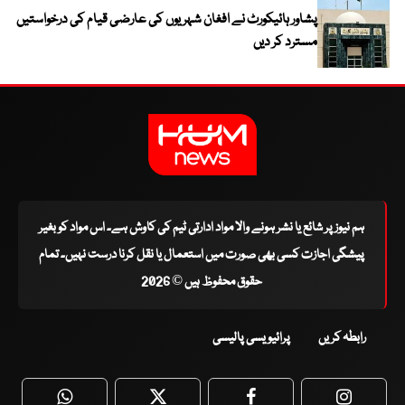
پشاور ہائیکورٹ نے افغان شہریوں کی عارضی قیام کی درخواستیں
مسترد کر دیں
ہم نیوز پر شائع یا نشر ہونے والا مواد ادارتی ٹیم کی کاوش ہے۔ اس مواد کو بغیر
پیشگی اجازت کسی بھی صورت میں استعمال یا نقل کرنا درست نہیں۔ تمام
حقوق محفوظ ہیں © 2026
رابطہ کریں
پرائیویسی پالیسی