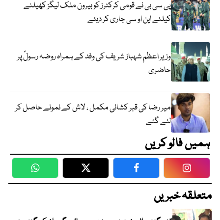
پی سی بی نے قومی کرکٹرز کو بیرون ملک لیگز کھیلنے
کیلئے این او سی جاری کر دیئے
وزیر اعظم شہباز شریف کی وفد کے ہمراہ روضہ رسولؐ پر
حاضری
میر رضا کی قبر کشائی مکمل ، لاش کے نمونے حاصل کر
لئے گئے
ہمیں فالو کریں
WhatsApp
Twitter
Facebook
Faceboo
متعلقہ خبریں