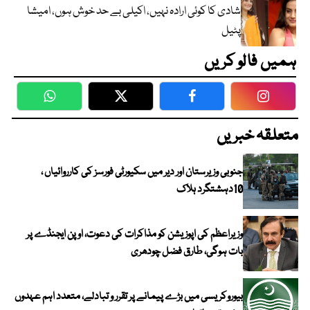
شادی کا کوئی ارادہ نہیں، اکیلی بے حد خوش ہوں، امیشا
پٹیل
ہمیں فالو کریں
WhatsApp
Twitter
Facebook
Faceboo
متعلقہ خبریں
جنوبی وزیرستان اور دیر میں سکیورٹی فورسز کی کارروائیاں ،
10دہشتگرد ہلاک
وزیراعظم کی اپوزیشن کو مذاکرات کی دعوت، اوپن ایجنڈے پر
بات ہوگی، طارق فضل چودھری
بیوروکریسی میں بڑے پیمانے پر تقرر و تبادلے، متعدد اہم عہدوں