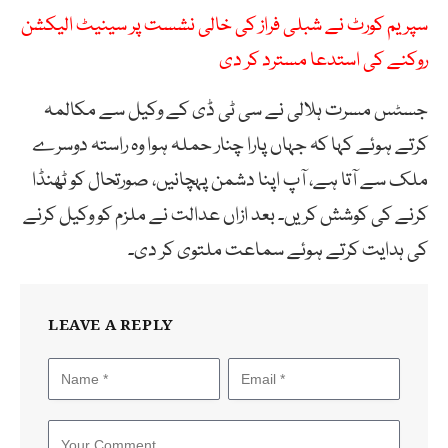
سپریم کورٹ نے شبلی فراز کی خالی نشست پر سینیٹ الیکشن
روکنے کی استدعا مسترد کر دی
جسٹس مسرت ہلالی نے سی ٹی ڈی کے وکیل سے مکالمہ
کرتے ہوئے کہا کہ جہاں پارا چنار حملہ ہوا وہ راستہ دوسرے
ملک سے آتا ہے، آپ اپنا دشمن پہچانیں، صورتحال کو ٹھنڈا
کرنے کی کوشش کریں۔ بعد ازاں عدالت نے ملزم کو وکیل کرنے
کی ہدایت کرتے ہوئے سماعت ملتوی کر دی۔
LEAVE A REPLY