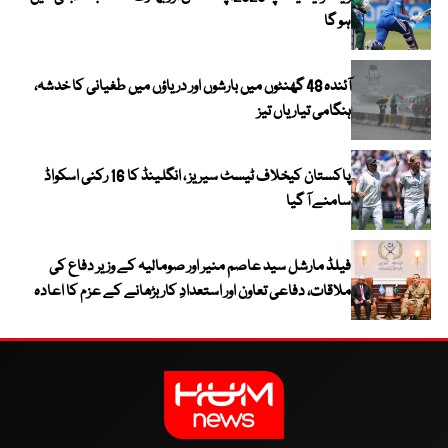
ہو گا
آئندہ 48 گھنٹوں میں بارشوں اور دریاؤں میں طغیانی کا خدشہ،
ہنگامی تیاریاں تیز
پاکستان کیخلاف ٹیسٹ سیریز ، انگلینڈ کا 16 رکنی اسکواڈ
سامنے آ گیا
فیلڈ مارشل سید عاصم منیر اور صومالیہ کے وزیر دفاع کی
ملاقات، دفاعی تعاون اور استعدادِ کار بڑھانے کے عزم کا اعادہ