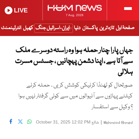
LIVE
7 Aug, 2026
صفحۂ اول
تازہ ترین
پاکستان
دنیا
ایران-اسرائیل جنگ
کھیل
انٹرٹینمنٹ
جہاں پارا چنار حملہ ہوا وہ راستہ دوسرے ملک
سے آتا ہے ، اپنا دشمن پہچانیں ، جسٹس مسرت
ہلالی
صورتحال کو ٹھنڈا کرنیکی کوشش کریں ، حملہ کرنے
کیلئے پہاڑوں سے آنیوالوں میں سے کوئی گرفتار نہیں ہوا
؟ وکیل سے استفسار
|
شائع
October 31, 2025 12:02 PM
Mehmood Ahmed