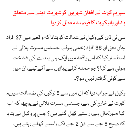
سپریم کورٹ نے افغان شہریوں کو شہریت دینے سے متعلق
پشاور ہائیکورٹ کا فیصلہ معطل کر دیا
سی ٹی ڈی کے وکیل نے عدالت کو بتایا کہ واقعے میں 37 افراد
جاں بحق اور 88 افراد زخمی ہوئے، جسٹس مسرت ہلالی نے
استفسار کیا کہ اس واقعہ میں ایک ہی بندے کی شناخت
ہوئی ہے کیا ؟ جو حملہ کرنے پہاڑوں سے آئے تھے، ان میں
سے کوئی گرفتار نہیں ہوا؟۔
وکیل نے جواب دیا کہ ان میں سے 9 لوگوں کی ضمانت سپریم
کورٹ نے خارج کی ہے، جسٹس مسرت ہلالی نے پوچھا کہ اب
کیا صورتحال ہے، راستے کھل گئے ہیں ؟ جس پر وکیل نے بتایا
کہ صبح 9 بجے سے دن 2 بجے تک راستے کھلے رہتے ہیں۔