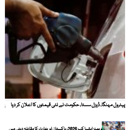
پیٹرول مہنگا، ڈیزل سستا، حکومت نے نئی قیمتوں کا اعلان کر دیا
پنج
ویمنز ایشیا کپ 2026، پاکستان اور بھارت کا مقابلہ دبئی میں