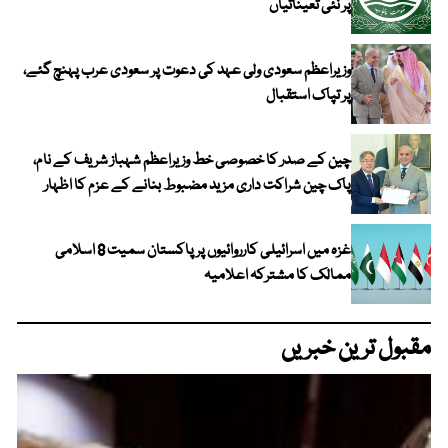
پر نئی تعیناتیاں
وزیراعظم سعودی ولی عہد کی دعوت پر سعودی عرب پہنچ گئے،
پر تپاک استقبال
چین کے صدر کا خصوصی خط وزیراعظم شہباز شریف کے نام،
پاک چین شراکت داری مزید مضبوط بنانے کے عزم کا اظہار
غزہ میں اسرائیلی کارروائیوں پر پاکستان سمیت 8 اسلامی
ممالک کا مشترکہ اعلامیہ
مقبول ترین خبریں