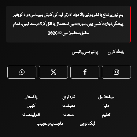
ہم نیوز پر شائع یا نشر ہونے والا مواد ادارتی ٹیم کی کاوش ہے۔ اس مواد کو بغیر
پیشگی اجازت کسی بھی صورت میں استعمال یا نقل کرنا درست نہیں۔ تمام
حقوق محفوظ ہیں © 2026
رابطہ کریں
پرائیویسی پالیسی
WhatsApp
Twitter
Facebook
Faceboo
صفحۂ اول
تازہ ترین
پاکستان
دنیا
معیشت
کھیل
تعلیم
صحت
انٹرٹینمنٹ
ٹیکنالوجی
دلچسپ و عجیب