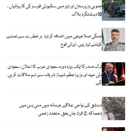
جنوبی وزیرستان اور دیر میں سکیورٹی فورسز کی کارروائیاں ،
10دہشتگرد ہلاک
جنگی صلاحیتوں میں اضافہ کر دیا ، ہر خطرے سے نمٹنے
کیلئے تیار ہیں ، ایرانی فوج
ترک صدر کا ایک روزہ دورہ سعودی عرب کا اعلان، سعودی
ولی عہد اور وزیراعظم شہباز شریف سے اہم ملاقات کریں
گے
دمشق کے نواحی علاقے جرمانہ میں منی بس میں
دھماکہ، 2 افراد جاں بحق، متعدد زخمی