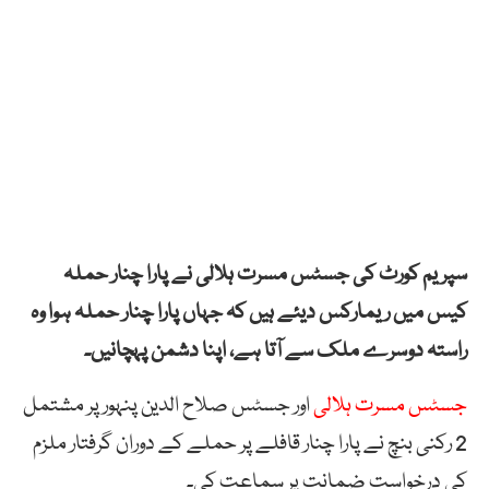
سپریم کورٹ کی جسٹس مسرت ہلالی نے پارا چنار حملہ
کیس میں ریمارکس دیئے ہیں کہ جہاں پارا چنار حملہ ہوا وہ
راستہ دوسرے ملک سے آتا ہے، اپنا دشمن پہچانیں۔
جسٹس مسرت ہلالی
اور جسٹس صلاح الدین پنہور پر مشتمل
2 رکنی بنچ نے پارا چنار قافلے پر حملے کے دوران گرفتار ملزم
کی درخواست ضمانت پر سماعت کی۔