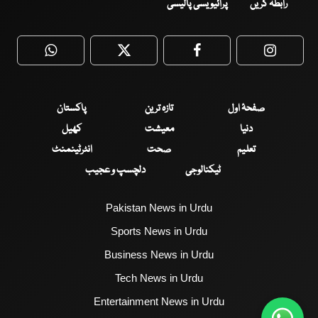
رابطہ کریں
پرائیویسی پالیسی
WhatsApp
Twitter
Facebook
Faceboo
صفحۂ اول
تازہ ترین
پاکستان
دنیا
معیشت
کھیل
تعلیم
صحت
انٹرٹینمنٹ
ٹیکنالوجی
دلچسپ و عجیب
Pakistan News in Urdu
Sports News in Urdu
Business News in Urdu
Tech News in Urdu
Entertainment News in Urdu