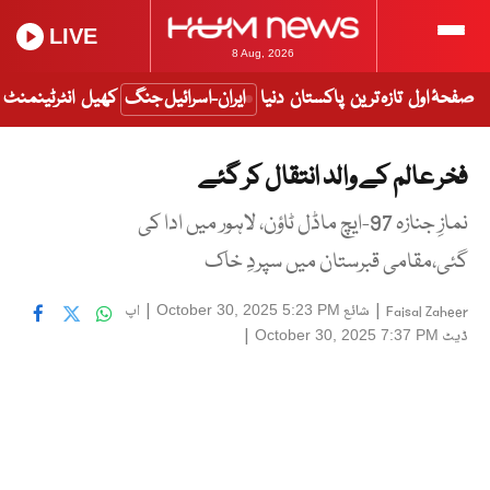
LIVE
8 Aug, 2026
صفحۂ اول
تازہ ترین
پاکستان
دنیا
ایران-اسرائیل جنگ
کھیل
انٹرٹینمنٹ
فخر عالم کے والد انتقال کر گئے
نمازِ جنازہ 97-ایچ ماڈل ٹاؤن، لاہور میں ادا کی
گئی،مقامی قبرستان میں سپردِ خاک
|
شائع
|
اپ
October 30, 2025 5:23 PM
Faisal Zaheer
ڈیٹ
|
October 30, 2025 7:37 PM