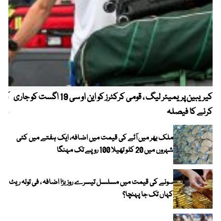
کیریبین پریمیئر لیگ ، قومی کرکٹرز کو این او سی 19 اگست کو جاری
آز
کرنے کا فیصلہ
چھی
ملک بھر میں آٹے کی قیمت میں اضافہ، ایک ہفتے میں کئی
شہروں میں 20 کلو تھیلا 100 روپے تک مہنگا
سونے کی قیمت میں مسلسل تیسرے روز بڑا اضافہ ، فی تولہ ریٹ
کہاں تک جا پہنچا؟