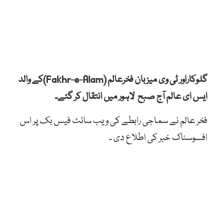
گلوکاراور ٹی وی میزبان فخرعالم (Fakhr-e-Alam)کے والد
ایس ای عالم آج صبح لاہور میں انتقال کر گئے۔
فخر عالم نے سماجی رابطے کی ویب سائٹ فیس بک پر اس
افسوسناک خبر کی اطلاع دی ۔