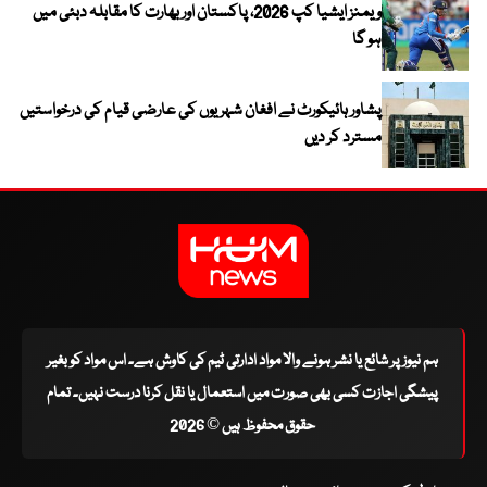
ویمنز ایشیا کپ 2026، پاکستان اور بھارت کا مقابلہ دبئی میں
ہو گا
پشاور ہائیکورٹ نے افغان شہریوں کی عارضی قیام کی درخواستیں
مسترد کر دیں
ہم نیوز پر شائع یا نشر ہونے والا مواد ادارتی ٹیم کی کاوش ہے۔ اس مواد کو بغیر
پیشگی اجازت کسی بھی صورت میں استعمال یا نقل کرنا درست نہیں۔ تمام
حقوق محفوظ ہیں © 2026