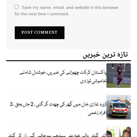
Save my name, email, and website in this browser
for the next time I comment.
تازہ ترین خبریں
پاکستان کرکٹ چھوڑنے کی خبریں، خوشدل شاہ نے
خاموشی توڑ دی
ڈیرہ غازی خان میں گھر کی چھت گر گئی ، 2 جاں بحق ، 3
افراد زخمی
الٹی گنتی والے خود بھی سیدھے ہو جائیں گے ، ان کی گنتی