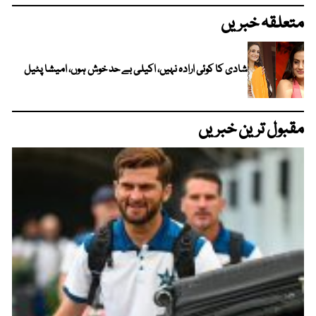
متعلقہ خبریں
شادی کا کوئی ارادہ نہیں، اکیلی بے حد خوش ہوں، امیشا پٹیل
مقبول ترین خبریں