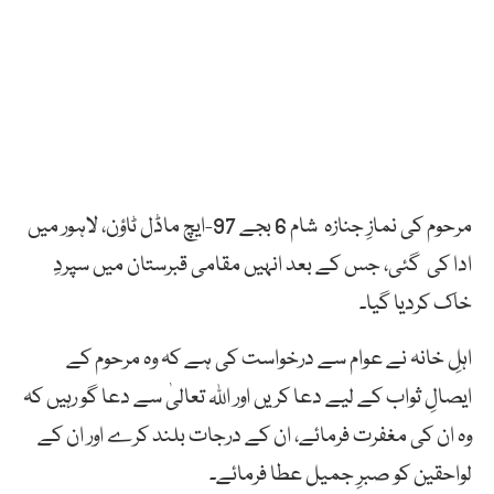
مرحوم کی نمازِ جنازہ شام 6 بجے 97-ایچ ماڈل ٹاؤن، لاہور میں
ادا کی گئی، جس کے بعد انہیں مقامی قبرستان میں سپردِ
خاک کردیا گیا۔
اہلِ خانہ نے عوام سے درخواست کی ہے کہ وہ مرحوم کے
ایصالِ ثواب کے لیے دعا کریں اور اللہ تعالیٰ سے دعا گو رہیں کہ
وہ ان کی مغفرت فرمائے، ان کے درجات بلند کرے اور ان کے
لواحقین کو صبرِ جمیل عطا فرمائے۔