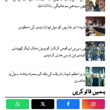
بھی سیدھی ہو جائیگی ، رانا ثناء اللہ
شہداء اور غازیوں کو سول ایوارڈز دینے کی منظوری
پی سی بی نے قومی کرکٹرز کو بیرون ملک لیگز کھیلنے
کیلئے این او سی جاری کر دیئے
وزیر اعظم شہباز شریف کی وفد کے ہمراہ روضہ رسولؐ پر
حاضری
ہمیں فالو کریں
WhatsApp
Twitter
Facebook
Faceboo