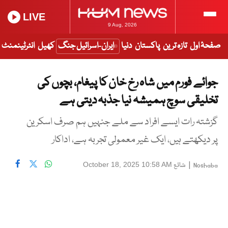
LIVE
9 Aug, 2026
صفحۂ اول
تازہ ترین
پاکستان
دنیا
ایران-اسرائیل جنگ
کھیل
انٹرٹینمنٹ
جوائے فورم میں شاہ رخ خان کا پیغام، بچوں کی
تخلیقی سوچ ہمیشہ نیا جذبہ دیتی ہے
گزشتہ رات ایسے افراد سے ملے جنہیں ہم صرف اسکرین
پر دیکھتے ہیں، ایک غیر معمولی تجربہ ہے، اداکار
|
شائع
October 18, 2025 10:58 AM
Noshaba