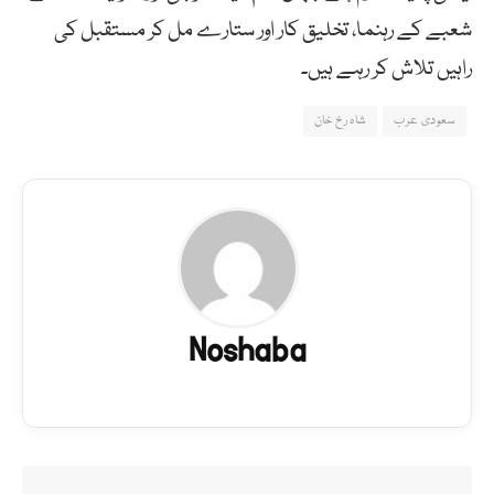
شعبے کے رہنما، تخلیق کار اور ستارے مل کر مستقبل کی
راہیں تلاش کر رہے ہیں۔
سعودی عرب
شاہ رخ خان
Noshaba