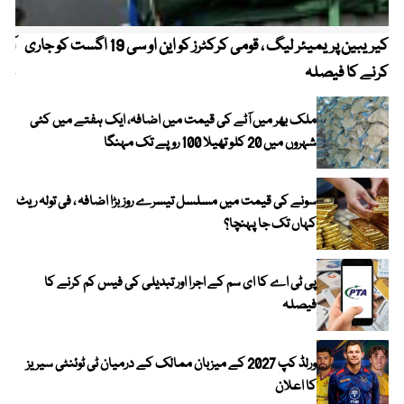
کیریبین پریمیئر لیگ ، قومی کرکٹرز کو این او سی 19 اگست کو جاری
آز
کرنے کا فیصلہ
چھی
ملک بھر میں آٹے کی قیمت میں اضافہ، ایک ہفتے میں کئی
شہروں میں 20 کلو تھیلا 100 روپے تک مہنگا
سونے کی قیمت میں مسلسل تیسرے روز بڑا اضافہ ، فی تولہ ریٹ
کہاں تک جا پہنچا؟
پی ٹی اے کا ای سم کے اجرا اور تبدیلی کی فیس کم کرنے کا
فیصلہ
ورلڈ کپ 2027 کے میزبان ممالک کے درمیان ٹی ٹوئنٹی سیریز
کا اعلان