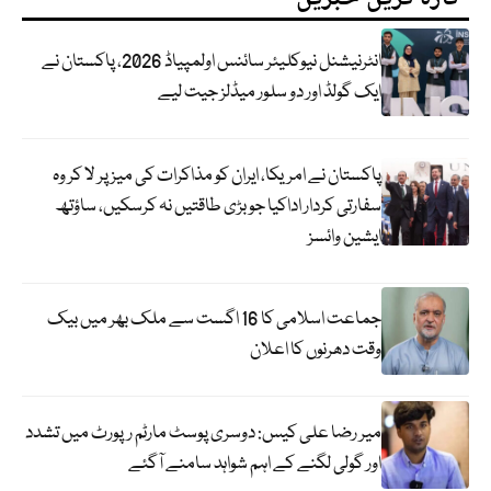
انٹرنیشنل نیوکلیئر سائنس اولمپیاڈ 2026، پاکستان نے
ایک گولڈ اور دو سلور میڈلز جیت لیے
پاکستان نے امریکا، ایران کو مذاکرات کی میز پر لا کر وہ
سفارتی کردار اداکیا جو بڑی طاقتیں نہ کرسکیں، ساؤتھ
ایشین وائسز
جماعت اسلامی کا 16 اگست سے ملک بھر میں بیک
وقت دھرنوں کا اعلان
میر رضا علی کیس: دوسری پوسٹ مارٹم رپورٹ میں تشدد
اور گولی لگنے کے اہم شواہد سامنے آگئے