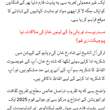
ایک غیر معمولی تجربہ ہے، یہ پلیٹ فارم دنیا بھر کے فنکاروں
کو ایک جگہ لا کر اچھے مواد اور مثبت کہانیوں کے تبادلے کا
موقع فراہم کر رہا ہے۔
مسٹر بیسٹ اور بالی وڈ کے تینوں خانز کی ملاقات، نیا
پروجیکٹ زیرِ غور؟
ترکی آل الشیخ نے شاہ رخ خان کی ویڈیو کے کیپشن میں
شکریہ ادا کرتے ہوئے لکھا کہ شاہ رخ خان، آپ کے خوبصورت
الفاظ کا شکریہ، ہم آپ کے آنے پر بے حد مشکور ہیں، اور آپ
کا شکریہ ادا کرنے کے لیے الفاظ ناکافی ہیں۔
واضح رہے کہ یہ تقریب دراصل عالمی سطح پر تفریح، ثقافت
اور انوویشن کے امتزاج پر مرکوز ہے اور جوائے فورم 2025 ایک
ایسی پلیٹ فارم ہے جہاں فلم، ٹیکنالوجی اور انٹرٹینمنٹ کے