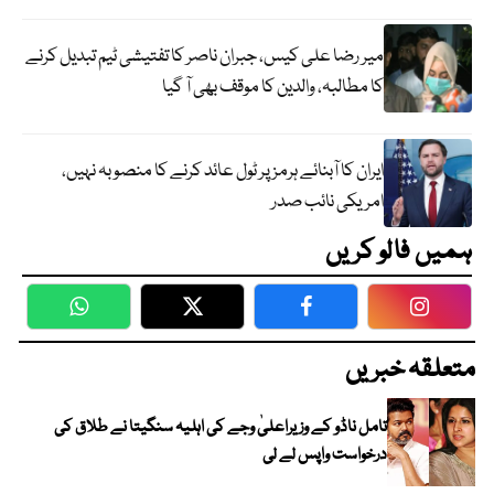
میر رضا علی کیس، جبران ناصر کا تفتیشی ٹیم تبدیل کرنے
کا مطالبہ، والدین کا موقف بھی آ گیا
ایران کا آبنائے ہرمز پر ٹول عائد کرنے کا منصوبہ نہیں،
امریکی نائب صدر
ہمیں فالو کریں
WhatsApp
Twitter
Facebook
Faceboo
متعلقہ خبریں
تامل ناڈو کے وزیراعلیٰ وجے کی اہلیہ سنگیتا نے طلاق کی
درخواست واپس لے لی