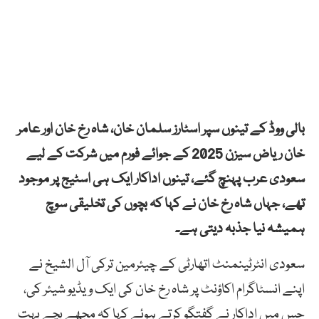
بالی ووڈ کے تینوں سپر اسٹارز سلمان خان، شاہ رخ خان اور عامر
خان ریاض سیزن 2025 کے جوائے فورم میں شرکت کے لیے
سعودی عرب پہنچ گئے، تینوں اداکار ایک ہی اسٹیج پر موجود
تھے، جہاں شاہ رخ خان نے کہا کہ بچوں کی تخلیقی سوچ
ہمیشہ نیا جذبہ دیتی ہے۔
سعودی انٹرٹینمنٹ اتھارٹی کے چیئرمین ترکی آل الشیخ نے
اپنے انسٹاگرام اکاؤنٹ پر شاہ رخ خان کی ایک ویڈیو شیئر کی،
جس میں اداکار نے گفتگو کرتے ہوئے کہا کہ مجھے بچے بہت