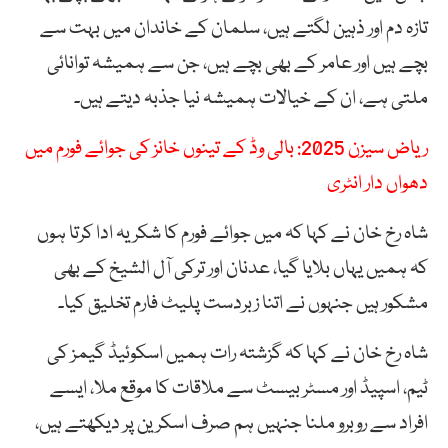
تازہ دم اور ذہین لگتے ہیں، سلمان کے خاندان میں بہت سے
بچے ہیں اور عامر کے بھی بچے ہیں، جن سے ہمیشہ توانائی
ملتی ہے، ان کے خیالات ہمیشہ نیا جذبہ دیتے ہیں۔
ریاض سیزن 2025: بالی وڈ کے تینوں خانز کی جوائے فورم میں
دھواں دار انٹری
شاہ رخ خان نے کہا کہ میں جوائے فورم کا شکریہ ادا کرتا ہوں
کہ ہمیں یہاں بلایا گیا، عدنان اور ترکی آل الشیخ کے بھی
مشکور ہیں جنہوں نے اتنا زبردست پلیٹ فارم تخلیق کیا۔
شاہ رخ خان نے کہا کہ گزشتہ رات ہمیں اسکوئیڈ گیمز کی
ٹیم، اسپیڈ اور مسٹر بیسٹ سے ملاقات کا موقع ملا، ایسے
افراد سے روبرو ملنا جنہیں ہم صرف اسکرین پر دیکھتے ہیں،