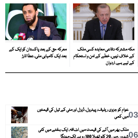
مکہ مشترکہ دفاعی معاہدہ کسی ملک
معرکہ حق کے بعد پاکستان کو ایک کے
کے خلاف نہیں، خطے کے امن و استحکام
بعد ایک کامیابی ملی، عطا تارڑ
کے لیے ہے، اردوان
عوام کو جزوی ریلیف، پیٹرول، ڈیزل اور مٹی کے تیل کی قیمتوں
0
میں کمی
ملک بھر میں آٹے کی قیمت میں اضافہ، ایک ہفتے میں کئی
0
شہروں میں 20 کلو تھیلا 100 روپے تک مہنگا