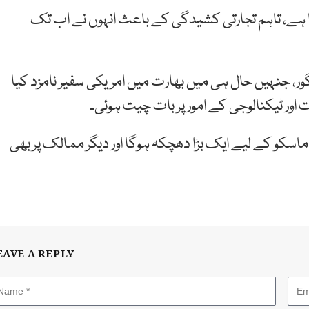
ا ہے، تاہم تجارتی کشیدگی کے باعث انہوں نے اب تک
ر، جنہیں حال ہی میں بھارت میں امریکی سفیر نامزد کیا
ور ٹیکنالوجی کے امور پر بات چیت ہوئی۔
 ماسکو کے لیے ایک بڑا دھچکہ ہوگا اور دیگر ممالک پر بھی
EAVE A REPLY