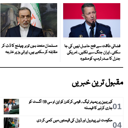
مسلمان متحد ہوں تو ہر چیلنج کا ڈٹ کر
فضائی طاقت سے فتح حاصل نہیں کی جا
مقابلہ کر سکتے ہیں، ایرانی وزیر خارجہ
سکتی ، ایران جنگ سے نکلیں ، امریکی
جنرل کا صدر ٹرمپ کو مشورہ
مقبول ترین خبریں
کیریبین پریمیئر لیگ ، قومی کرکٹرز کو این او سی 19 اگست کو
01
جاری کرنے کا فیصلہ
حکومت نے پیٹرول اور ڈیزل کی قیمتوں میں کمی کر دی
04