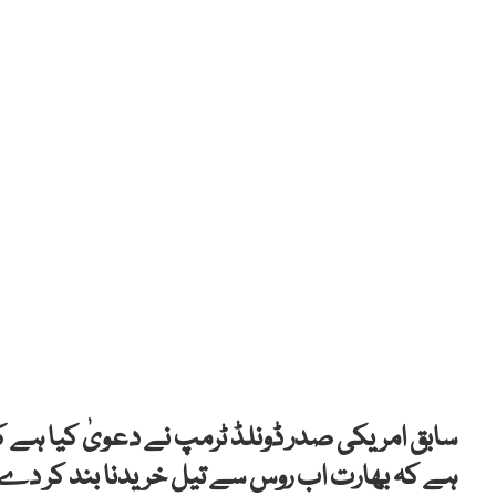
سابق امریکی صدر ڈونلڈ ٹرمپ نے دعویٰ کیا ہے کہ ب
ہے کہ بھارت اب روس سے تیل خریدنا بند کر دے 