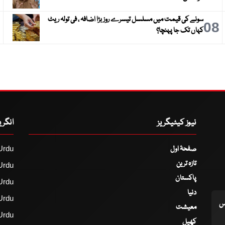
سونے کی قیمت میں مسلسل تیسرے روز بڑا اضافہ ، فی تولہ ریٹ
9
08
کہاں تک جا پہنچا؟
نیوز کیٹیگریز
انگر
صفحۂ اول
Urdu
تازہ ترین
Urdu
پاکستان
Urdu
دنیا
Urdu
اس
معیشت
Urdu
کھیل