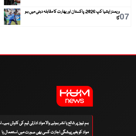
ویمنز ایشیا کپ 2026، پاکستان اور بھارت کا مقابلہ دبئی میں ہو
07
گا
ہم نیوز پر شائع یا نشر ہونے والا مواد ادارتی ٹیم کی کاوش ہے۔ 
مواد کو بغیر پیشگی اجازت کسی بھی صورت میں استعمال یا