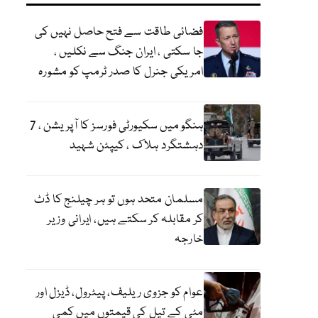
فضائی طاقت سے فتح حاصل نہیں کی
جا سکتی ، ایران جنگ سے نکلیں ،
امریکی جنرل کا صدر ٹرمپ کو مشورہ
ہنگو میں سکیورٹی فورسز کا آپریشن ، 7
دہشتگرد ہلاک ، کیپٹن شہید
مسلمان متحد ہوں تو ہر چیلنج کا ڈٹ
کر مقابلہ کر سکتے ہیں، ایرانی وزیر
خارجہ
عوام کو جزوی ریلیف، پیٹرول، ڈیزل اور
مٹی کے تیل کی قیمتوں میں کمی