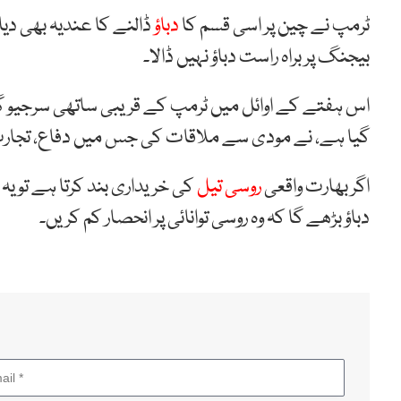
ٹرمپ نے چین پر اسی قسم کا
دباؤ
ڈالنے کا عندیہ بھی دی
بیجنگ پر براہ راست دباؤ نہیں ڈالا۔
اس ہفتے کے اوائل میں ٹرمپ کے قریبی ساتھی سرجیو گو
گیا ہے، نے مودی سے ملاقات کی جس میں دفاع، تجارت ا
اگر بھارت واقعی
روسی تیل
کی خریداری بند کرتا ہے تو یہ
دباؤ بڑھے گا کہ وہ روسی توانائی پر انحصار کم کریں۔