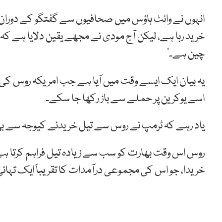
انہوں نے وائٹ ہاؤس میں صحافیوں سے گفتگو کے دوران
خرید رہا ہے، لیکن آج مودی نے مجھے یقین دلایا ہے کہ و
چین ہے۔’
یہ بیان ایک ایسے وقت میں آیا ہے جب امریکہ روس کی ت
اسے یوکرین پر حملے سے باز رکھا جا سکے۔
یاد رہے کہ ٹرمپ نے روس سے تیل خریدنے کیوجہ سے بھ
خریدا، جو اس کی مجموعی درآمدات کا تقریباً ایک تہائی