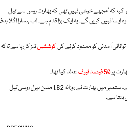
 کہا کہ ‘مجھے خوشی نہیں تھی کہ بھارت روس سے تیل
ہ ایسا نہیں کریں گے۔ یہ ایک بڑا قدم ہے۔ اب ہمارا اگلا ہد
وانائی آمدنی کو محدود کرنے کی
کوششیں
تیز کر رہا ہے تاکہ
ارت پر
50 فیصد ٹیرف
عائد کیا تھا۔
روس اس وقت بھارت کو سب سے زیادہ تیل فراہم کرتا ہے۔ ستمبر میں بھارت نے روزانہ 1.62 ملین بیرل روسی تیل
 بنتا ہے۔