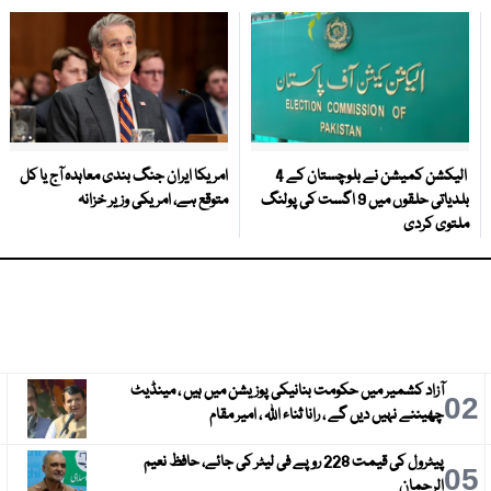
الیکشن کمیشن نے بلوچستان کے 4
امریکا ایران جنگ بندی معاہدہ آج یا کل
بلدیاتی حلقوں میں 9 اگست کی پولنگ
متوقع ہے، امریکی وزیر خزانہ
ملتوی کردی
آزاد کشمیر میں حکومت بنانیکی پوزیشن میں ہیں ، مینڈیٹ
3
02
چھیننے نہیں دیں گے ، رانا ثناء اللہ ، امیر مقام
پیٹرول کی قیمت 228 روپے فی لیٹر کی جائے، حافظ نعیم
6
05
الرحمان