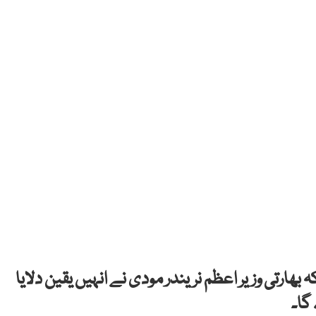
ھارتی وزیر اعظم نریندر مودی نے انہیں یقین دلایا
گا۔