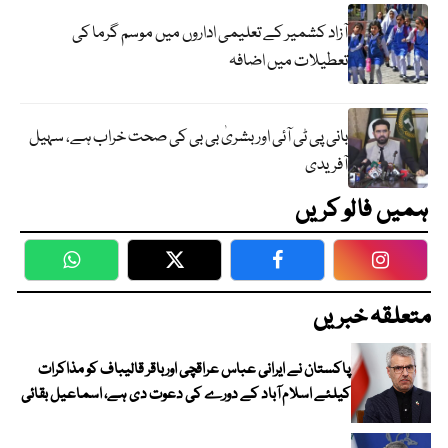
آزاد کشمیر کے تعلیمی اداروں میں موسم گرما کی
تعطیلات میں اضافہ
بانی پی ٹی آئی اور بشریٰ بی بی کی صحت خراب ہے، سہیل
آفریدی
ہمیں فالو کریں
WhatsApp
Twitter
Facebook
Faceboo
متعلقہ خبریں
پاکستان نے ایرانی عباس عراقچی اورباقر قالیباف کو مذاکرات
کیلئے اسلام آباد کے دورے کی دعوت دی ہے، اسماعیل بقائی