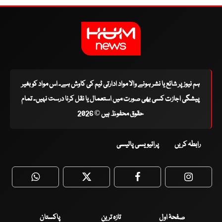
ہم نیوز پر شائع یا نشر ہونے والا مواد ادارتی ٹیم کی کاوش ہے۔ اس مواد کو بغیر
پیشگی اجازت کسی بھی صورت میں استعمال یا نقل کرنا درست نہیں۔ تمام
حقوق محفوظ ہیں © 2026
رابطہ کریں
پرائیویسی پالیسی
WhatsApp
Twitter
Facebook
Faceboo
صفحۂ اول
تازہ ترین
پاکستان