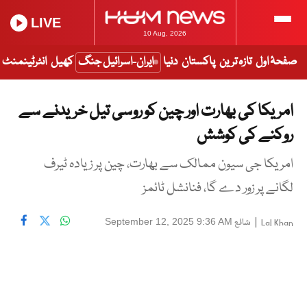
LIVE
10 Aug, 2026
صفحۂ اول
تازہ ترین
پاکستان
دنیا
ایران-اسرائیل جنگ
کھیل
انٹرٹینمنٹ
امریکا کی بھارت اور چین کو روسی تیل خریدنے سے
روکنے کی کوشش
امریکا جی سیون ممالک سے بھارت، چین پر زیادہ ٹیرف
لگانے پر زور دے گا، فنانشل ٹائمز
|
شائع
September 12, 2025 9:36 AM
Lal Khan