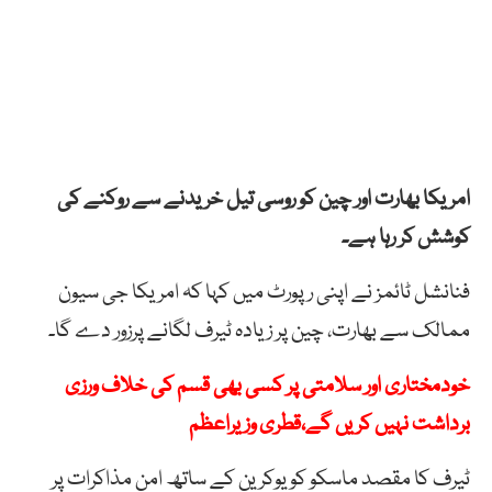
امریکا بھارت اور چین کو روسی تیل خریدنے سے روکنے کی
کوشش کر رہا ہے۔
فنانشل ٹائمز نے اپنی رپورٹ میں کہا کہ امریکا جی سیون
ممالک سے بھارت، چین پر زیادہ ٹیرف لگانے پرزور دے گا۔
خودمختاری اور سلامتی پر کسی بھی قسم کی خلاف ورزی
برداشت نہیں کریں گے،قطری وزیراعظم
ٹیرف کا مقصد ماسکو کو یوکرین کے ساتھ امن مذاکرات پر