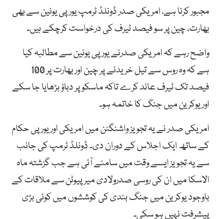
مجبور کرنا ہے، امریکی صدر ڈونلڈ ٹرمپ یورپی یونین سے بھی
بھارت، چین پر سو فیصد ٹیرف کی درخواست کرچکے ہیں۔
واضح رہے کہ امریکی صدرنے یورپی یونین سے مطالبہ کیا
ہے کہ وہ روس سے تیل خریدنے پر چین اور بھارت پر 100
فیصد تک ٹیرف عائد کرے تاکہ ماسکو پر دباؤ بڑھایا جا سکے
اور یوکرین میں جنگ کا خاتمہ ہو۔
امریکی صدر نے یہ تجویز واشنگٹن میں امریکی اور یورپی حکام
کے ساتھ ایک اجلاس کے دوران دی۔ ڈونلڈ ٹرمپ کی جانب
سے یہ تجویز ایسے وقت میں سامنے آئی ہے جب گزشتہ ماہ
الاسکا میں ان کی روسی صدرولادی میر پیوٹن سے ملاقات کے
باوجود یوکرین میں جنگ بندی کی کوششوں میں کوئی بڑی
پیشرفت نہیں ہو سکی۔