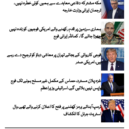
مکہ مشترکہ دفاعی معاہدے سے ہمیں کوئی خطرہ نہیں ،
ترجمان ایرانی وزارت خارجہ
ہماری سرزمین پر قدم رکھنے والے امریکی فوجیوں کو زندہ نہیں
چھوڑا جائے گا ، کمانڈر ایرانی فوج
فوجی کارروائی کے بجائے تہران پر معاشی دباؤ کو ترجیح دے رہے
ہیں، امریکی صدر
غزہ پلان مسترد، حماس کے مکمل غیر مسلح ہونے تک فوج
واپس نہیں بلائیں گے، اسرائیلی وزیراعظم
ٹرمپ آبنائے ہرمز کھلنے پر فتح کا اعلان کرنے والے تھے، وال
اسٹریٹ جرنل کا انکشاف