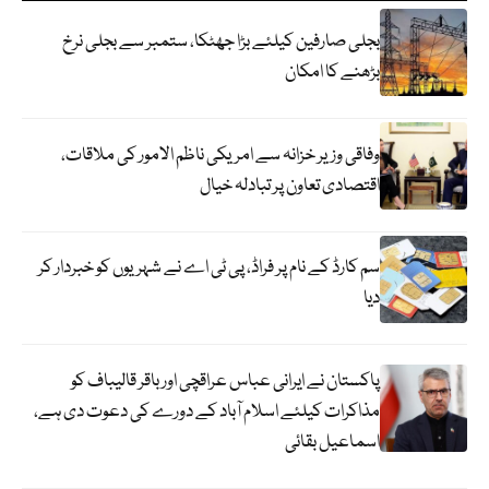
بجلی صارفین کیلئے بڑا جھٹکا، ستمبر سے بجلی نرخ
بڑھنے کا امکان
وفاقی وزیر خزانہ سے امریکی ناظم الامور کی ملاقات،
اقتصادی تعاون پر تبادلہ خیال
سم کارڈ کے نام پر فراڈ، پی ٹی اے نے شہریوں کو خبردار کر
دیا
پاکستان نے ایرانی عباس عراقچی اورباقر قالیباف کو
مذاکرات کیلئے اسلام آباد کے دورے کی دعوت دی ہے،
اسماعیل بقائی