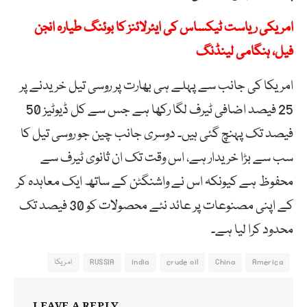
امریکی ریاست ٹیکساس کی ایئرلائنز کا بوئنگ طیارہ انجن
فیل، ہنگامی لینڈنگ
امریکا کی جانب سے پہلے ہی بھارت پر روسی تیل خریدنے پر
25 فیصد اضافی ٹیرف لگا رکھا ہے جس سے کل ڈیوٹیز 50
فیصد تک پہنچ گئی ہیں۔ دوسری جانب چین جو روسی تیل کا
سب سے بڑا خریدار ہے، اس وقت تک ان ثانوی ٹیرف سے
محفوظ ہے کیونکہ اس نے واشنگٹن کے ساتھ ایک معاہدہ کر
کے اپنی مصنوعات پر عائد نئے محصولات کو 30 فیصد تک
محدود کرا لیا ہے۔
America
China
crude oil
india
RUSSIA
امریکا
LEAVE A REPLY