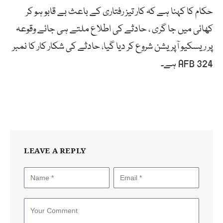
حکام کا کہنا ہے کہ کار تیز رفتاری کے باعث بے قابو ہو کر
کھائی میں جا گری ، حادثے کی اطلاع ملتے ہی جائے وقوعہ
پر ریسکیو آپریشن شروع کر دیا گیا، حادثے کی شکار کار کا نمبر
AFB 324 ہے۔
LEAVE A REPLY