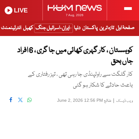
LIVE
7 Aug, 2026
صفحۂ اول
تازہ ترین
پاکستان
دنیا
ایران-اسرائیل جنگ
کھیل
انٹرٹینمنٹ
کوہستان ، کار گہری کھائی میں جا گری ، 6 افراد
جاں بحق
کار گلگت سے راولپنڈی جا رہی تھی ، تیز رفتاری کے
باعث حادثے کا شکار ہو گئی
|
شائع
June 2, 2026 12:56 PM
ویب ڈیسک