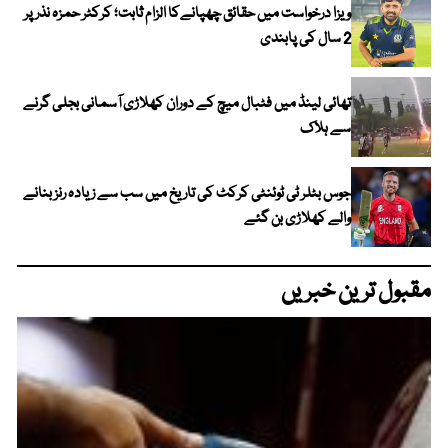
ویزا درخواست میں حقائق چھپانےکا الزام ثابت؛ کرکٹر حمزہ نذر پر
2 سال کی پابندی
تھائی لینڈ میں فٹبال میچ کے دوران کھلاڑی آسمانی بجلی گرنے
سے ہلاک
جوس بٹلر ٹی ٹوئنٹی کرکٹ کی تاریخ میں سب سے زیادہ رنز بنانے
والے کھلاڑی بن گئے
مقبول ترین خبریں