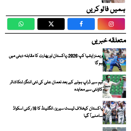
ہمیں فالو کریں
WhatsApp
Twitter
Facebook
Faceboo
متعلقہ خبریں
ویمنز ایشیا کپ 2026، پاکستان اور بھارت کا مقابلہ دبئی میں
ہو گا
ٹیم سے ڈراپ ہونے کے بعد نعمان علی کی نئی اننگز، لنکاشائر
کاؤنٹی سے معاہدہ
پاکستان کیخلاف ٹیسٹ سیریز ، انگلینڈ کا 16 رکنی اسکواڈ
سامنے آ گیا