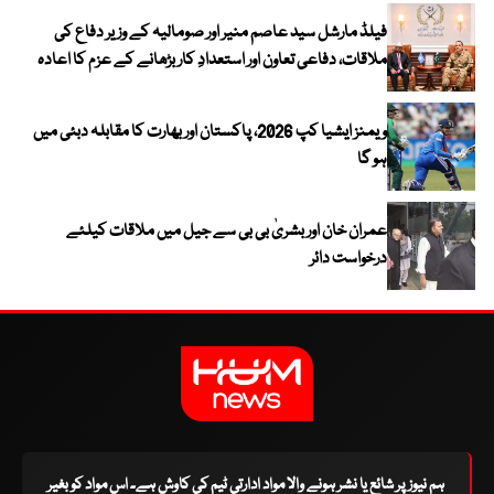
فیلڈ مارشل سید عاصم منیر اور صومالیہ کے وزیر دفاع کی
ملاقات، دفاعی تعاون اور استعدادِ کار بڑھانے کے عزم کا اعادہ
ویمنز ایشیا کپ 2026، پاکستان اور بھارت کا مقابلہ دبئی میں
ہو گا
عمران خان اور بشریٰ بی بی سے جیل میں ملاقات کیلئے
درخواست دائر
ہم نیوز پر شائع یا نشر ہونے والا مواد ادارتی ٹیم کی کاوش ہے۔ اس مواد کو بغیر