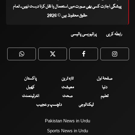
پیشگی اجازت کسی بھی صورت میں استعمال یا نقل کرنا درست نہیں۔ تمام
حقوق محفوظ ہیں © 2026
رابطہ کریں
پرائیویسی پالیسی
WhatsApp
Twitter
Facebook
Faceboo
صفحۂ اول
تازہ ترین
پاکستان
دنیا
معیشت
کھیل
تعلیم
صحت
انٹرٹینمنٹ
ٹیکنالوجی
دلچسپ و عجیب
Pakistan News in Urdu
Sports News in Urdu