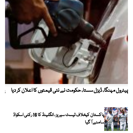
پیٹرول مہنگا، ڈیزل سستا، حکومت نے نئی قیمتوں کا اعلان کر دیا
پنج
پاکستان کیخلاف ٹیسٹ سیریز ، انگلینڈ کا 16 رکنی اسکواڈ
سامنے آ گیا