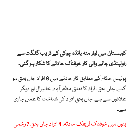
کوہستان میں لوئر مٹہ بانڈہ چوکی کے قریب گلگت سے
راولپنڈی جانے والی کار خوفناک حادثے کا شکار ہو گئی۔
پولیس حکام کے مطابق کار حادثے میں 6 افراد جاں بحق ہو
گئے، جاں بحق افراد کا تعلق مظفر آباد، خانیوال اور دیگر
علاقوں سے ہے، جاں بحق افراد کی شناخت کا عمل جاری
ہے۔
بنوں میں خوفناک ٹریفک حادثہ، 4 افراد جاں بحق،7 زخمی