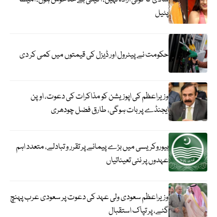
پٹیل
حکومت نے پیٹرول اور ڈیزل کی قیمتوں میں کمی کر دی
وزیراعظم کی اپوزیشن کو مذاکرات کی دعوت، اوپن
ایجنڈے پر بات ہوگی، طارق فضل چودھری
بیوروکریسی میں بڑے پیمانے پر تقرر و تبادلے، متعدد اہم
عہدوں پر نئی تعیناتیاں
وزیراعظم سعودی ولی عہد کی دعوت پر سعودی عرب پہنچ
گئے، پر تپاک استقبال