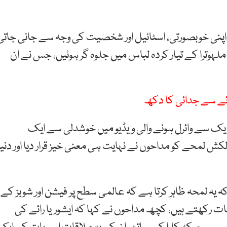
 اپنی خوبصورتی، اسٹائیل اور شخصیت کی وجہ سے جانی جاتی
لہوترا کے تیار کردہ لباس میں جلوہ گر ہوئیں، جس نے ان
ائے سے جدائی کا دکھ
 ویک سے وائرل ہونے والی ویڈیو میں خوشدلی سے ایک
لمحے کو مداحوں نے نہایت ہی معنی خیز قرار دیا اور دنیا
ہ یہ لمحہ ظاہر کرتا ہے کہ عالمی سطح پر فیشن اور شوبز کے
کھتے ہیں، کچھ مداحوں نے کہا کہ ایشوریا رائے کی