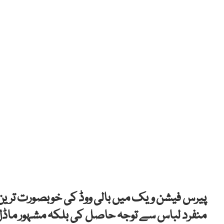
پیرس فیشن ویک میں بالی ووڈ کی خوبصورت ترین اداک
منفرد لباس سے توجہ حاصل کی بلکہ مشہور ماڈل او