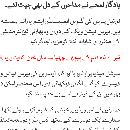
یادگار لمحے نے مداحوں کے دل بھی جیت لئے۔
لورئیل پیرس کی گلوبل ایمبیسیڈر، ایشوریا رائے ہمیشہ
ہیں، پیرس فیشن ویک کے دوران وہ بھارتی ڈیزائنر منیش م
کے منفرد اور شاہانہ انداز کو مزید اجاگر کیا۔
تیرے نام فلم کے پیچھے چھپا سلمان خان کا ایشوریا ر
سوشل میڈیا پر ایشوریا اور کارا ڈیلیوین کی پیرس فیشن
دوسرے کو گلے لگاتی دیکھائی دی، اس مختصر لیکن دلکش 
بھر میں ان کے فینز نے اسے بے حد پسند کیا۔
صارفین نے اس ویڈیو پر خوشی کا اظہار کرتے ہوئے لکھا ک
ستارے ایک دوسرے کے ساتھ کس طرح دوستانہ تعلقات ر