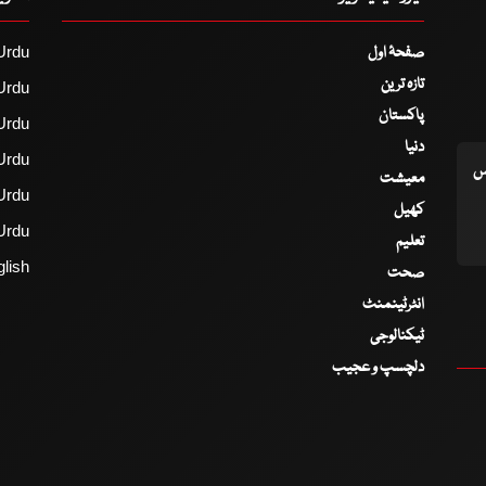
صفحۂ اول
Urdu
تازہ ترین
Urdu
پاکستان
Urdu
دنیا
Urdu
اس
معیشت
Urdu
کھیل
Urdu
تعلیم
lish
صحت
انٹرٹینمنٹ
ٹیکنالوجی
دلچسپ و عجیب