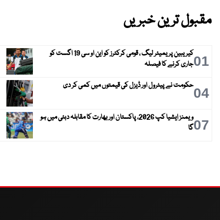
مقبول ترین خبریں
کیریبین پریمیئر لیگ ، قومی کرکٹرز کو این او سی 19 اگست کو
01
جاری کرنے کا فیصلہ
حکومت نے پیٹرول اور ڈیزل کی قیمتوں میں کمی کر دی
04
ویمنز ایشیا کپ 2026، پاکستان اور بھارت کا مقابلہ دبئی میں ہو
07
گا