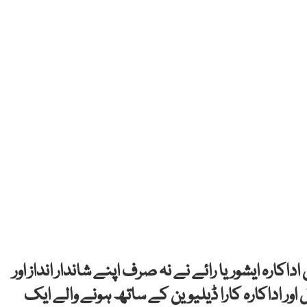
ارہ ایشوریا رائے نے نہ صرف اپنے شاندار انداز اور
ر اداکارہ کارا ڈیلیوین کے ساتھ ہونے والے ایک