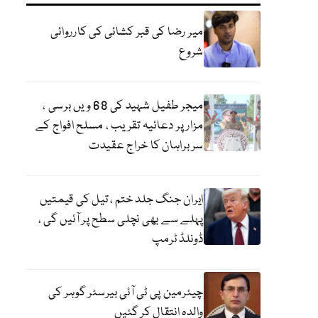
میر رضا کی قبر کشائی کی کارروائی
شروع
میجر طفیل شہید کی 68 ویں برسی ،
مزار پر دعائیہ تقریب ، مسلح افواج کے
سربراہان کا خراج عقیدت
ایران جنگ جلد ختم ، تیل کی قیمتیں
پہلے سے بھی نچلی سطح پر آئیں گی ،
ڈونلڈ ٹرمپ
چیئرمین پی ٹی آئی بیرسٹر گوہر کی
والدہ انتقال کر گئیں