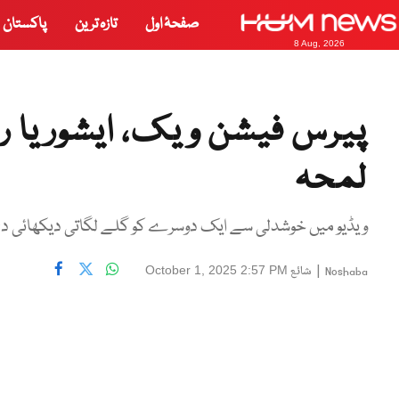
صفحۂ اول
تازہ ترین
پاکستان
8 Aug, 2026
پیرس فیشن ویک، ایشوریا رائ
لمحہ
ویڈیو میں خوشدلی سے ایک دوسرے کو گلے لگاتی دیکھائی د
|
شائع
October 1, 2025 2:57 PM
Noshaba