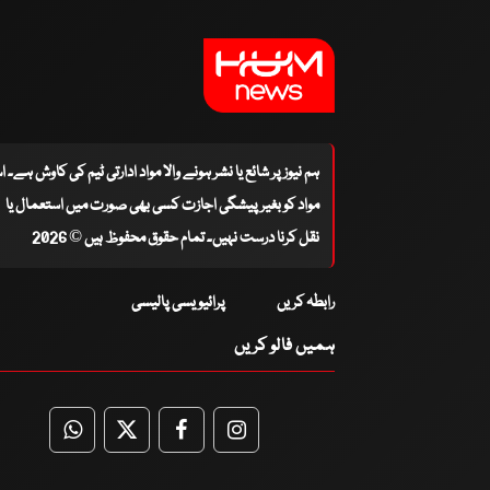
ہم نیوز پر شائع یا نشر ہونے والا مواد ادارتی ٹیم کی کاوش ہے۔ 
مواد کو بغیر پیشگی اجازت کسی بھی صورت میں استعمال یا
نقل کرنا درست نہیں۔ تمام حقوق محفوظ ہیں © 2026
رابطہ کریں
پرائیویسی پالیسی
ہمیں فالو کریں
WhatsApp
Twitter
Facebook
Facebook