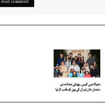
دھوکا دہی کیس ، بھارتی عدالت نے
سلمان خان اور ان کی بہن کو طلب کر لیا