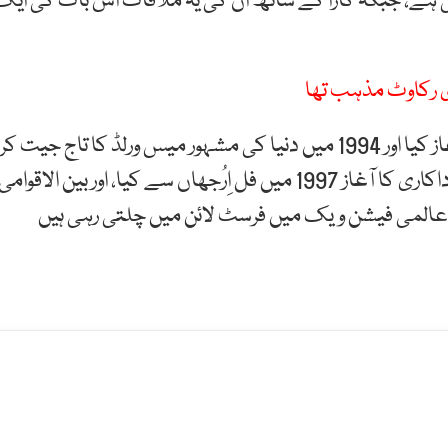
ے، جبکہ کارا کے ساتھ ان کی یہ ملاقات اس بات کی ایک
 رکاوٹ مذہب تھا
واضح رہے کہ ایشوریا نے ماڈلنگ سے اپنے کیریئر کا آغاز کیا اور 1994 میں دنیا کی مشہور میس ورلڈ کا تاج جیت کر
عالمی سطح پر شہرت حاصل کی، اور بالی ووڈ میں اپنی اداکاری کا آغاز 1997 میں فل اِرُجھاں سے کیا، اور بین الاقوامی
ے عالمی فیشن ویک میں فرسٹ لائن میں چلتی رہی ہیں