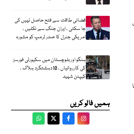
فضائی طاقت سے فتح حاصل نہیں کی
جا سکتی ، ایران جنگ سے نکلیں ،
امریکی جنرل کا صدر ٹرمپ کو مشورہ
ہنگو اور بلوچستان میں سکیورٹی فورسز
کی کارروائیاں ، 10دہشتگرد ہلاک ،
کیپٹن شہید
ہمیں فالو کریں
WhatsApp
Twitter
Facebook
Facebook