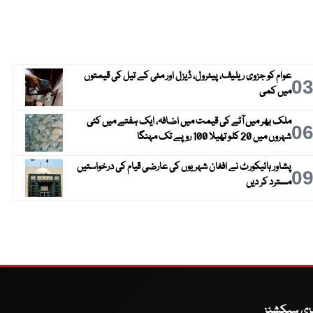
عوام کو جزوی ریلیف، پیٹرول، ڈیزل اور مٹی کے تیل کی قیمتوں
0
میں کمی
ملک بھر میں آٹے کی قیمت میں اضافہ، ایک ہفتے میں کئی
0
شہروں میں 20 کلو تھیلا 100 روپے تک مہنگا
پشاور ہائیکورٹ نے افغان شہریوں کی عارضی قیام کی درخواستیں
0
مسترد کر دیں
یزی سیکشنز