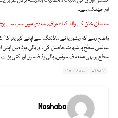
کشش اور ان کی مثبت شخصیت ہمیشہ ہر دل عزیز رہی ہ
اور جھلک ہے۔
سلمان خان کے والد کا اعتراف، شادی میں سب سے بڑی
سطح پر بھی متعارف ہوئیں، ہالی وڈ فلموں اور کئی بڑ
ایشوریا رائے
پیرس فیشن ویک
Noshaba