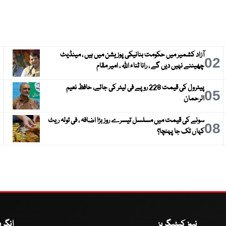
آزاد کشمیر میں حکومت بنانیکی پوزیشن میں ہیں ، مینڈیٹ
3
02
چھیننے نہیں دیں گے ، رانا ثناء اللہ ، امیر مقام
پیٹرول کی قیمت 228 روپے فی لیٹر کی جائے، حافظ نعیم
6
05
الرحمان
سونے کی قیمت میں مسلسل تیسرے روز بڑا اضافہ ، فی تولہ ریٹ
9
08
کہاں تک جا پہنچا؟
نیوز کیٹیگریز
انگر