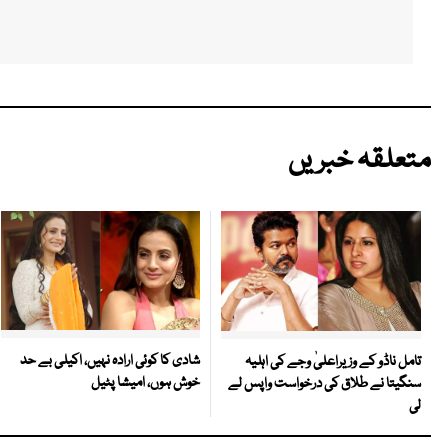
متعلقہ خبریں
شادی کا کوئی ارادہ نہیں، اکیلی بے حد
تامل ناڈو کے وزیراعلیٰ وجے کی اہلیہ
خوش ہوں، امیشا پٹیل
سنگیتا نے طلاق کی درخواست واپس لے
لی