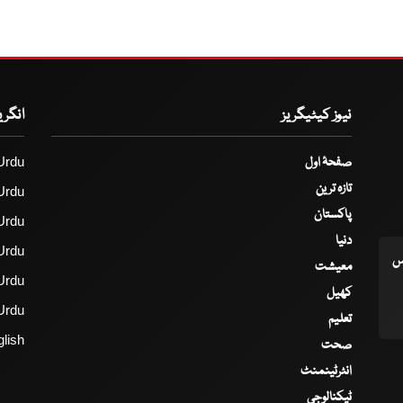
نیوز کیٹیگریز
انگر
صفحۂ اول
Urdu
تازہ ترین
Urdu
پاکستان
Urdu
دنیا
Urdu
اس
معیشت
Urdu
کھیل
Urdu
تعلیم
lish
صحت
انٹرٹینمنٹ
ٹیکنالوجی