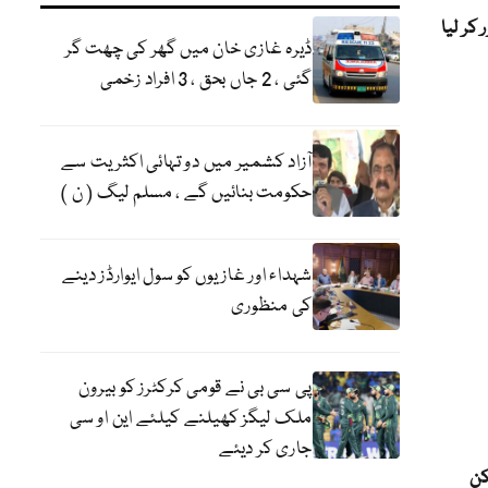
ڈیرہ غازی خان میں گھر کی چھت گر
گئی ، 2 جاں بحق ، 3 افراد زخمی
آزاد کشمیر میں دو تہائی اکثریت سے
حکومت بنائیں گے ، مسلم لیگ ( ن )
شہداء اور غازیوں کو سول ایوارڈز دینے
کی منظوری
پی سی بی نے قومی کرکٹرز کو بیرون
ملک لیگز کھیلنے کیلئے این او سی
جاری کر دیئے
کن