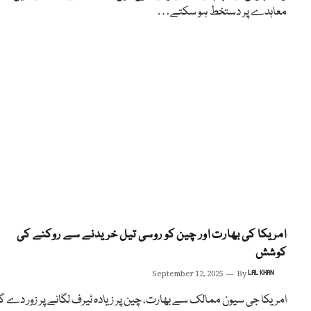
معاہدے پر دستخط ہو سکتے…
امریکا کی بھارت اور چین کو روسی تیل خریدنے سے روکنے کی
کوشش
September 12, 2025
By
LAL KHAN
امریکا جی سیون ممالک سے بھارت، چین پر زیادہ ٹیرف لگانے پر زور دے گا