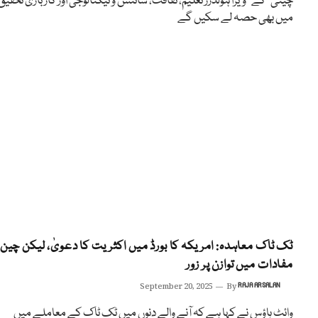
چینی “کے” ویزا ہولڈرز تعلیم، ثقافت، سائنس و ٹیکنالوجی اور کارباری تحقیق
میں بھی حصہ لے سکیں گے
ٹک ٹاک معاہدہ: امریکہ کا بورڈ میں اکثریت کا دعویٰ، لیکن چین 
مفادات میں توازن پر زور
September 20, 2025
By
RAJA ARSALAN
وائٹ ہاؤس نے کہا ہے کہ آنے والے دنوں میں ٹک ٹاک کے معاملے میں