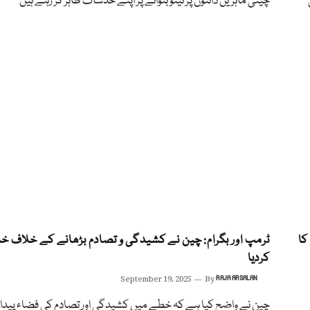
چینی ماہرین دانتوں پر ٹیٹو بنوانے پر اپنے خدشات ظاہر کر رہے ہیں
کا
ٹرمپ اور بگرام: چین نے کشیدگی و تصادم بڑھانے کے خلاف خبر
کردیا
September 19, 2025
By
RAJA ARSALAN
چین نے واضح کیا ہے کہ خطے میں کشیدگی اور تصادم کی فضاء پیدا 