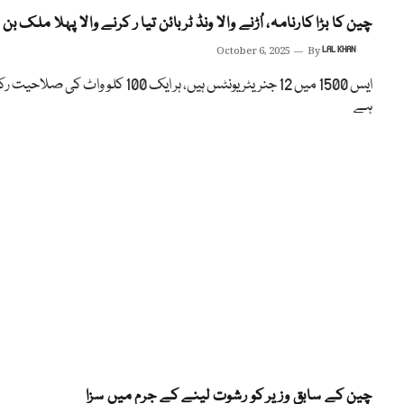
چین کا بڑا کارنامہ، اُڑنے والا ونڈ ٹربائن تیا ر کرنے والا پہلا ملک بن 
October 6, 2025
By
LAL KHAN
ایس 1500 میں 12 جنریٹر یونٹس ہیں، ہر ایک 100 کلو واٹ کی صلاح
ہے
چین کے سابق وزیر کو رشوت لینے کے جرم میں سزا