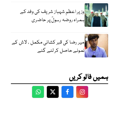
وزیر اعظم شہباز شریف کی وفد کے
ہمراہ روضہ رسولؐ پر حاضری
میر رضا کی قبر کشائی مکمل ، لاش کے
نمونے حاصل کر لئے گئے
ہمیں فالو کریں
WhatsApp
Twitter
Facebook
Facebook