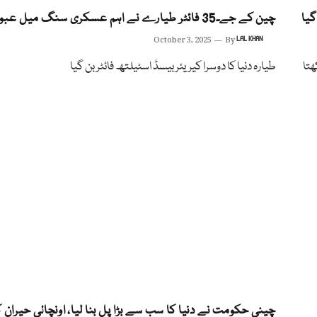
گیا
چین کے جے۔35 فائٹر طیارے نے اہم عسکری سنگ میل عبور کر لیا
October 3, 2025
By
LAL KHAN
یت رکھتا
طیارہ دنیا کا دوسرا کیریئر بیسڈ اسٹیلتھ فائٹر بن گیا
چینی حکومت نے دنیا کا سب سے بڑا پل بنا لیا، اونچائی حیران 