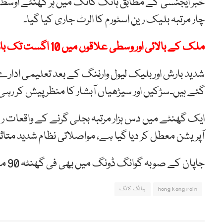
خبر ایجنسی کے مطابق ہانگ کانگ میں ہر گھنٹے اوسط 
چار مرتبہ بلیک رین اسٹورم کا الرٹ جاری کیا گیا۔
ملک کے بالائی اور وسطی علاقوں میں 10 اگست تک بارشوں کا امکان
شدید بارش اور بلیک لیول وارننگ کے بعد تعلیمی ادارے
گئے ہیں۔سڑکیں اور سیڑھیاں آبشار کا منظر پیش کر رہی 
ایک گھنٹے میں دس ہزار مرتبہ بجلی گرنے کے واقعات ر
آپریشن معطل کر دیا گیا ہے، مواصلاتی نظام شدید متاث
جاپان کے صوبہ گوانگ ڈونگ میں بھی فی گھنٹہ 90 ملی میٹر بارش ریکارڈ کی گئی ہے۔
hong kong rain
ہانگ کانگ