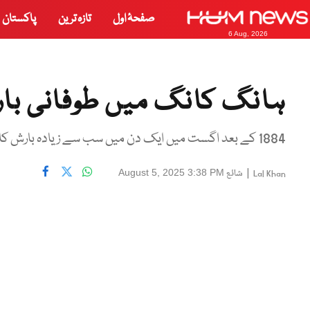
صفحۂ اول
تازہ ترین
پاکستان
6 Aug, 2026
ہانگ کانگ میں طوفانی بارشیں، 141 سالہ ریکار
1884 کے بعد اگست میں ایک دن میں سب سے زیادہ بارش کا ریکارڈ بن گیا
|
شائع
August 5, 2025 3:38 PM
Lal Khan