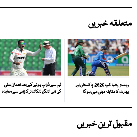
متعلقہ خبریں
ٹیم سے ڈراپ ہونے کے بعد نعمان علی
ویمنز ایشیا کپ 2026، پاکستان اور
کی نئی اننگز، لنکاشائر کاؤنٹی سے معاہدہ
بھارت کا مقابلہ دبئی میں ہو گا
مقبول ترین خبریں