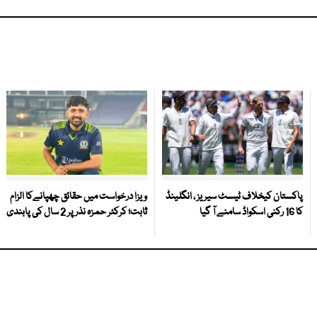
پاکستان کیخلاف ٹیسٹ سیریز ، انگلینڈ
ویزا درخواست میں حقائق چھپانےکا الزام
کا 16 رکنی اسکواڈ سامنے آ گیا
ثابت؛ کرکٹر حمزہ نذر پر 2 سال کی پابندی