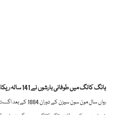
ہانگ کانگ میں طوفانی بارشوں نے 141 سالہ ریکارڈ توڑ دیا ہے۔
رواں سال مون سون سیزن کے دوران 1884 کے بعد اگست میں ایک دن میں سب سے زیادہ بارش کا ریکارڈ بن گیا۔