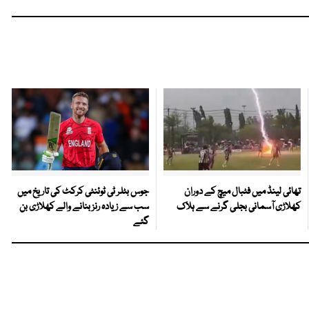
تھائی لینڈ میں فٹبال میچ کے دوران
جوس بٹلر ٹی ٹوئنٹی کرکٹ کی تاریخ میں
کھلاڑی آسمانی بجلی گرنے سے ہلاک
سب سے زیادہ رنز بنانے والے کھلاڑی بن
گئے