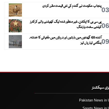
پنجاب حکومت نے گندم کی نئی قیمت مقرر کردی
0
پی سی بی کا ایکشن، غیر منظور شدہ لیگ کھیلنے والے کرکٹرز
0
کیلئے سخت وارننگ
آئندہ 48 گھنٹوں میں بارشوں اور دریاؤں میں طغیانی کا خدشہ،
0
ہنگامی تیاریاں تیز
یزی سیکشنز
Pakistan News in 
Sports News in 