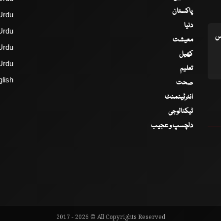
پاکستان
Urdu
دنیا
Urdu
اس
معیشت
Urdu
کھیل
Urdu
تعلیم
lish
صحت
انٹرٹینمنٹ
ٹیکنالوجی
دلچسپ و عجیب
2017 - 2026 © All Copyrights Reserved