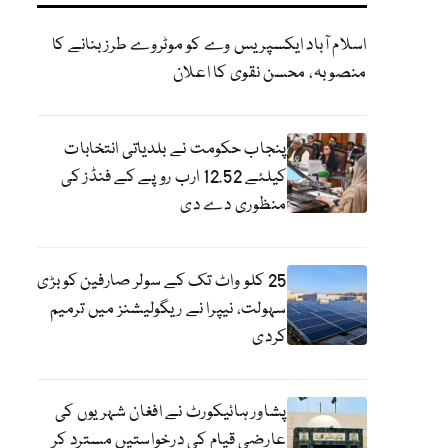
اسلام آباد ایکسپریس وے کو موٹروے طرز بنانے کا
منصوبہ، محسن نقوی کا اعلان
پنجاب حکومت نے بلدیاتی انتخابات
کیلئے 12.52 ارب روپے کے فنڈز کی
منظوری دے دی
25 کلو واٹ تک کے سولر صارفین کو بڑی
سہولت، نیپرا نے ریگولیشنز میں ترمیم
کردی
پشاور ہائیکورٹ نے افغان شہریوں کی
عارضی قیام کی درخواستیں مسترد کر