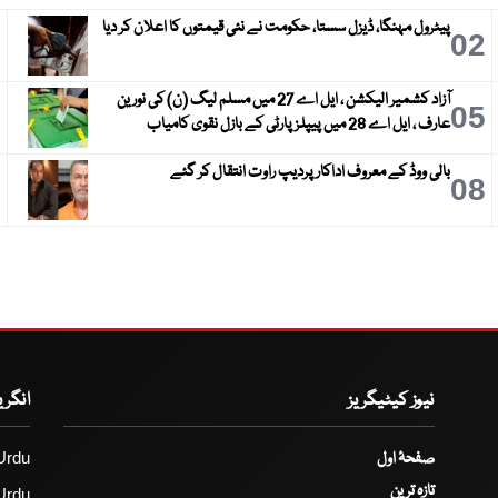
پیٹرول مہنگا، ڈیزل سستا، حکومت نے نئی قیمتوں کا اعلان کر دیا
3
02
آزاد کشمیر الیکشن ، ایل اے 27 میں مسلم لیگ (ن) کی نورین
6
05
عارف ، ایل اے 28 میں پیپلز پارٹی کے بازل نقوی کامیاب
بالی ووڈ کے معروف اداکار پردیپ راوت انتقال کر گئے
9
08
نیوز کیٹیگریز
انگر
صفحۂ اول
Urdu
تازہ ترین
Urdu