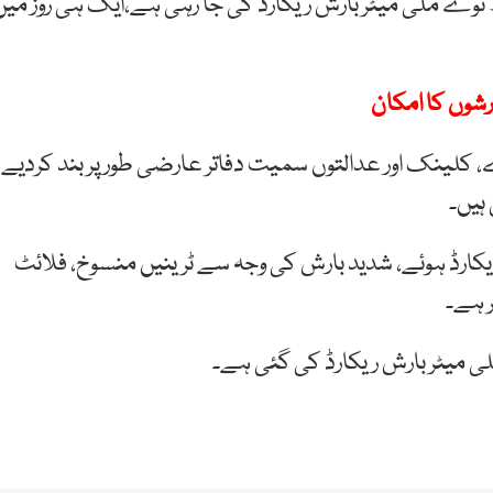
نوے ملی میٹر بارش ریکارڈ کی جا رہی ہے،ایک ہی روز میں
، کلینک اور عدالتوں سمیت دفاتر عارضی طور پر بند کردیے
ہیں۔
یکارڈ ہوئے، شدید بارش کی وجہ سے ٹرینیں منسوخ، فلائٹ
ر ہے۔