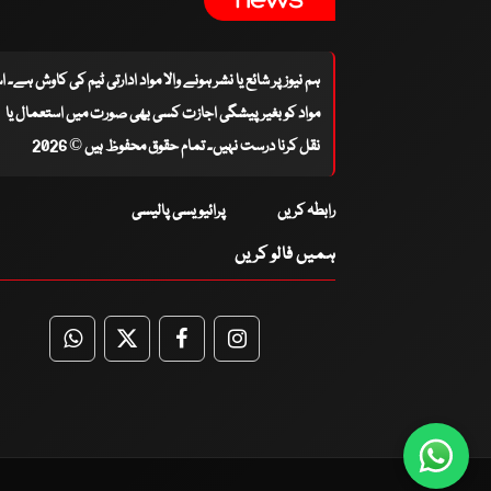
ہم نیوز پر شائع یا نشر ہونے والا مواد ادارتی ٹیم کی کاوش ہے۔ 
مواد کو بغیر پیشگی اجازت کسی بھی صورت میں استعمال یا
نقل کرنا درست نہیں۔ تمام حقوق محفوظ ہیں © 2026
رابطہ کریں
پرائیویسی پالیسی
ہمیں فالو کریں
WhatsApp
Twitter
Facebook
Facebook