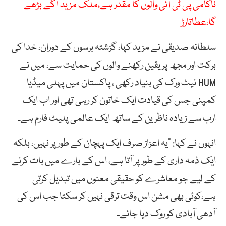
ناکامی پی ٹی آئی والوں کا مقدر ہے،ملک مزید آگے بڑھے
گا،عطاتارڑ
سلطانہ صدیقی نے مزید کہا، گزشتہ برسوں کے دوران، خدا کی
برکت اور مجھ پر یقین رکھنے والوں کی حمایت سے، میں نے
HUM نیٹ ورک کی بنیاد رکھی ، پاکستان میں پہلی میڈیا
کمپنی جس کی قیادت ایک خاتون کر رہی تھی اور اب ایک
ارب سے زیادہ ناظرین کے ساتھ ایک عالمی پلیٹ فارم ہے۔
انہوں نے کہا: “یہ اعزاز صرف ایک پہچان کے طور پر نہیں، بلکہ
ایک ذمہ داری کے طور پر آتا ہے، اس کے بارے میں بات کرنے
کے لیے جو معاشرے کو حقیقی معنوں میں تبدیل کرتی
ہے،کوئی بھی مشن اس وقت ترقی نہیں کر سکتا جب اس کی
آدھی آبادی کو روک دیا جائے۔