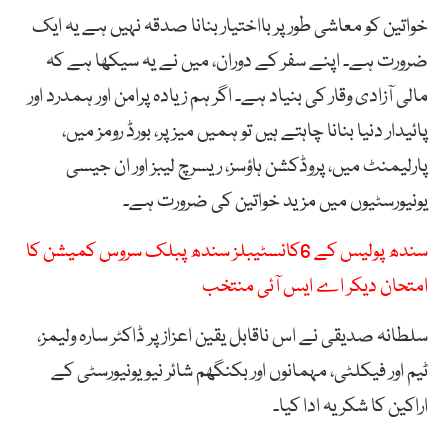
خواتین کو معاشی طور پر بااختیار بنانا صدقہ نہیں ہے یہ ایک
ضرورت ہے۔ اپنے سفر کے دوران، میں نے یہ سیکھا ہے کہ
مالی آزادی وقار کی بنیاد ہے۔ اگر ہم زیادہ پرامن اور ہمدرد اور
پائیدار دنیا بنانا چاہتے ہیں تو ہمیں میز پر، بورڈ رومز میں،
پارلیمنٹ میں، پروڈکشن ہاؤسز، ریسرچ لیبز اور ان جیسی
یونیورسٹیوں میں مزید خواتین کی ضرورت ہے۔
سندھ پولیس کے 6کانسٹیبلز سندھ پبلک سروس کمیشن کا
امتحان دیکر اے ایس آئی منتخب
سلطانہ صدیقی نے اس ناقابل یقین اعزاز پر ڈاکٹر سارہ ولیمز،
ٹیم اور فیکلٹی، مہمانوں اور بکنگھم شائر نیو یونیورسٹی کے
اراکین کا شکریہ ادا کیا۔