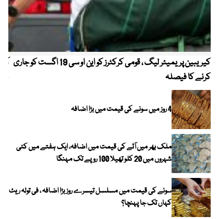
کیریبین پریمیئر لیگ ، قومی کرکٹرز کو این او سی 19 اگست کو جاری
آز
کرنے کا فیصلہ
چھی
4 روز میں سونے کی قیمت میں بڑا اضافہ
ملک بھر میں آٹے کی قیمت میں اضافہ، ایک ہفتے میں کئی
شہروں میں 20 کلو تھیلا 100 روپے تک مہنگا
سونے کی قیمت میں مسلسل تیسرے روز بڑا اضافہ ، فی تولہ ریٹ
کہاں تک جا پہنچا؟