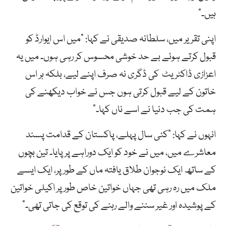
ہیں۔”
اپنی تقریر میں، سلطانہ صدیقی نے کہا: “میں اس ایوارڈ کو
قبول کرتے ہوئے بے حد خوشی محسوس کر رہی ہوں۔ میں یہ
اعزازی ڈاکٹریٹ کی ڈگری نہ صرف اپنے لیے، بلکہ ہر اس
خاتون کے لیے قبول کرتی ہوں جس نے خواب دیکھنے کی
ہمت کی جب دنیا نے اسے ناں کہا۔”
انہوں نے کہا: “کئی سال پہلے، پاکستان کے قدامت پسند
معاشرے میں، میں نے خود کو ایک دوراہے پر پایا۔ تین بچوں
کے ساتھ ایک نوجوان طلاق یافتہ ماں کے طور پر، ایک ایسے
ملک میں رہ رہی تھی جہاں خواتین خاص طور پر اکیلی خواتین
کے پوشیدہ اور غیر سننے والے رہنے کی توقع کی جاتی تھی۔”