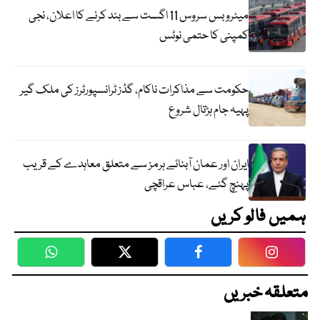
میٹرو بس سروس 11 اگست سے بند کرنے کا اعلان، نجی
کمپنی کا حتمی نوٹس
حکومت سے مذاکرات ناکام، گڈز ٹرانسپورٹرز کی ملک گیر
پہیہ جام ہڑتال شروع
ایران اور عمان آبنائے ہرمز سے متعلق معاہدے کے قریب
پہنچ گئے، عباس عراقچی
ہمیں فالو کریں
WhatsApp
Twitter
Facebook
Faceboo
متعلقہ خبریں