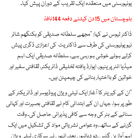
یونیورسٹی میں منعقدہ ایک تقریب کے دوران پیش کیا۔
بلوچستان میں 15دن کیلئے دفعہ 144نافذ
ڈاکٹر لیوس نے کہا: “مجھے سلطانہ صدیقی کو بکنگھم شائر
نیو یونیورسٹی کی طرف سے ڈاکٹریٹ کی اعزازی ڈگری پیش
کرتے ہوئے خوشی ہو رہی ہے۔ سلطانہ صدیقی ایک اہم
میڈیا انٹرپرینیور، ایوارڈ یافتہ تخلیقی ڈائریکٹر، ثقافتی سفیر اور
خواتین کو بااختیار بنانے کی چیمپئن ہیں۔
“ان کے کیریئر کا آغاز ایک ٹیلی ویژن پروڈیوسر اور ڈائریکٹر کے
طور پر ہوا، جہاں ان کے ابتدائی کام نے ثقافتی بصیرت اور کہانی
سنانے کے ہنر کی وجہ سے کافی پذیرائی حاصل کی۔ وقت
گزرنے کے ساتھ، وہ عوامی نشریاتی مواد کی تشکیل میں ایک
اہم آواز بن گئیں ،دو دہائیوں بعد، انہوں نے سرکاری ٹیلی ویژن