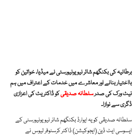
برطانیہ کی بکنگھم شائر نیو یونیورسٹی نے میڈیا، خواتین کو
بااختیار بنانے اور معاشرے میں خدمات کے اعتراف میں ہم
نیٹ ورک کی صدر
سلطانہ صدیقی
کو ڈاکٹریٹ کی اعزازی
ڈگری سے نوازا۔
سلطانہ صدیقی کو یہ ایوارڈ بکنگھم شائر نیو یونیورسٹی کے
ایسوسی ایٹ ڈین (ایجوکیشن) ڈاکٹر کرسٹوفر لیوس نے