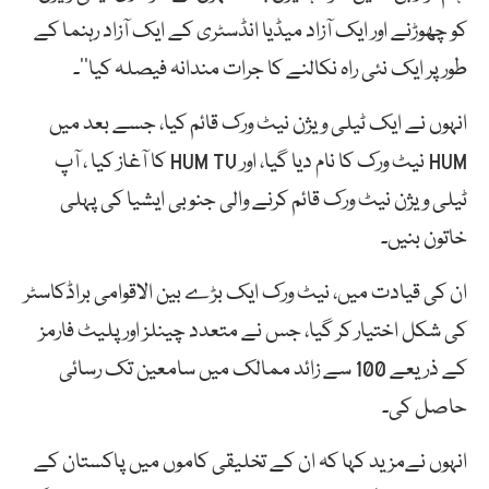
کو چھوڑنے اور ایک آزاد میڈیا انڈسٹری کے ایک آزاد رہنما کے
طور پر ایک نئی راہ نکالنے کا جرات مندانہ فیصلہ کیا‘‘۔
انہوں نے ایک ٹیلی ویژن نیٹ ورک قائم کیا، جسے بعد میں
HUM نیٹ ورک کا نام دیا گیا، اور HUM TV کا آغاز کیا ، آپ
ٹیلی ویژن نیٹ ورک قائم کرنے والی جنوبی ایشیا کی پہلی
خاتون بنیں۔
ان کی قیادت میں، نیٹ ورک ایک بڑے بین الاقوامی براڈکاسٹر
کی شکل اختیار کر گیا، جس نے متعدد چینلز اور پلیٹ فارمز
کے ذریعے 100 سے زائد ممالک میں سامعین تک رسائی
حاصل کی۔
انہوں نےمزید کہا کہ ان کے تخلیقی کاموں میں پاکستان کے