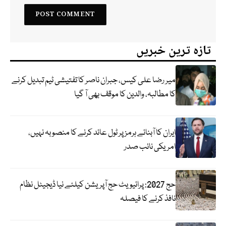
تازہ ترین خبریں
میر رضا علی کیس، جبران ناصر کا تفتیشی ٹیم تبدیل کرنے
کا مطالبہ، والدین کا موقف بھی آ گیا
ایران کا آبنائے ہرمز پر ٹول عائد کرنے کا منصوبہ نہیں،
امریکی نائب صدر
حج 2027: پرائیویٹ حج آپریشن کیلئے نیا ڈیجیٹل نظام
نافذ کرنے کا فیصلہ