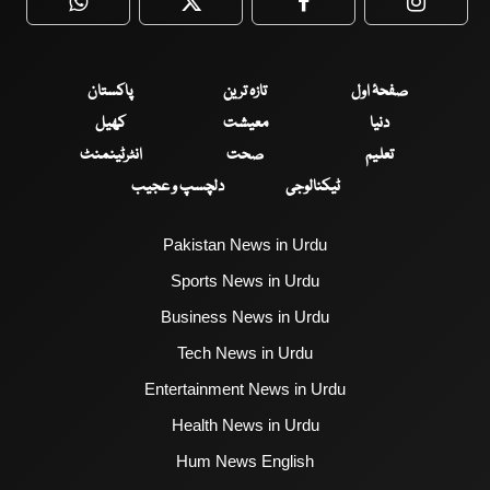
WhatsApp
Twitter
Facebook
Faceboo
صفحۂ اول
تازہ ترین
پاکستان
دنیا
معیشت
کھیل
تعلیم
صحت
انٹرٹینمنٹ
ٹیکنالوجی
دلچسپ و عجیب
Pakistan News in Urdu
Sports News in Urdu
Business News in Urdu
Tech News in Urdu
Entertainment News in Urdu
Health News in Urdu
Hum News English