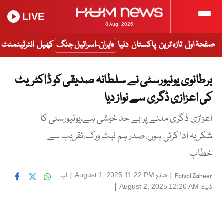
LIVE
8 Aug, 2026
صفحۂ اول
تازہ ترین
پاکستان
دنیا
ایران-اسرائیل جنگ
کھیل
انٹرٹینمنٹ
برطانوی یونیورسٹی نے سلطانہ صدیقی کو ڈاکٹریٹ
کی اعزازی ڈگری سے نواز دیا
اعزازی ڈگری ملنے پر بے حد خوشی ہے،یونیورسٹی کا
شکریہ ادا کرتی ہوں،صدر ہم نیٹ ورک،تقریب سے
خطاب
|
شائع
|
اپ
August 1, 2025 11:22 PM
Faisal Zaheer
ڈیٹ
|
August 2, 2025 12:26 AM