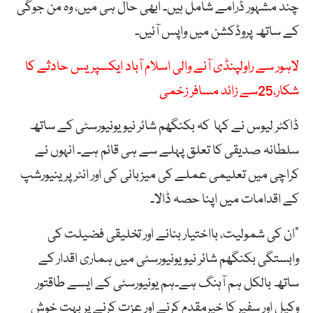
چند مشہور ڈرامے شامل ہیں۔ ابھی حال ہی میں، وہ من جوگی
کے ساتھ پروڈکشن میں واپس آئیں۔
لاہور سے راولپنڈی آنے والی اسلام آباد ایکسپریس حادثے کا
شکار،25سے زائد مسافر زخمی
ڈاکٹر لیوس نے کہا کہ بکنگھم شائر نیو یونیورسٹی کے ساتھ
سلطانہ صدیقی کا تعلق پہلے سے ہی قائم ہے۔ انہوں نے
کراچی میں تعلیمی عملے کی میزبانی کی اور انٹرپرینیورشپ
کے اقدامات میں اپنا حصہ ڈالا۔
“ان کی شمولیت، بااختیار بنانے اور تخلیقی فضیلت کی
وابستگی بکنگھم شائر نیو یونیورسٹی میں ہماری اقدار کے
ساتھ بالکل ہم آہنگ ہے۔ہم یونیورسٹی کے ایسے طاقتور
وکیل اور سفیر کا خیرمقدم کرنے اور عزت کرنے پر بہت خوش