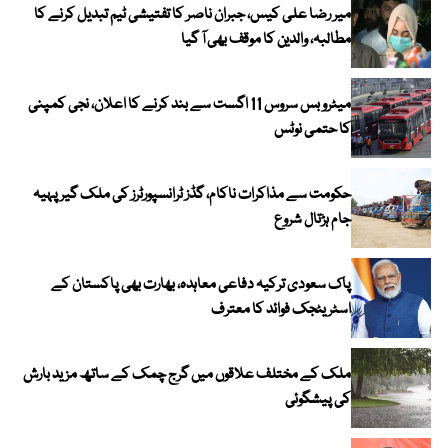
میر رضا علی کیس، جبران ناصر کا تفتیشی ٹیم تبدیل کرنے کا
مطالبہ، والدین کا موقف بھی آ گیا
میٹرو بس سروس 11 اگست سے بند کرنے کا اعلان، نجی کمپنی
کا حتمی نوٹس
حکومت سے مذاکرات ناکام، گڈز ٹرانسپورٹرز کی ملک گیر پہیہ
جام ہڑتال شروع
پاک سعودی ترکیہ دفاعی معاہدہ، بھارت بھی پاکستان کے
اسٹریٹجک فوائد کا معترف
ملک کے مختلف علاقوں میں گرج چمک کے ساتھ مزید بارش
کی پیشگوئی