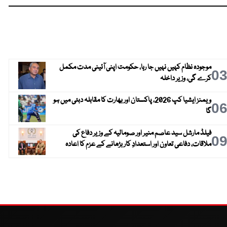
موجودہ نظام کہیں نہیں جا رہا، حکومت اپنی آئینی مدت مکمل
0
کرے گی، وزیر داخلہ
ویمنز ایشیا کپ 2026، پاکستان اور بھارت کا مقابلہ دبئی میں ہو
0
گا
فیلڈ مارشل سید عاصم منیر اور صومالیہ کے وزیر دفاع کی
0
ملاقات، دفاعی تعاون اور استعدادِ کار بڑھانے کے عزم کا اعادہ