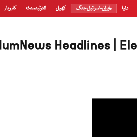
دنیا
ایران-اسرائیل جنگ
کھیل
انٹرٹینمنٹ
کاروبار
HumNews Headlines | Elec