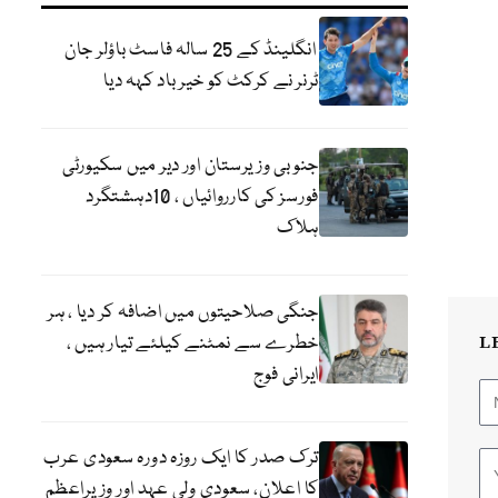
انگلینڈ کے 25 سالہ فاسٹ باؤلر جان
ٹرنر نے کرکٹ کو خیر باد کہہ دیا
جنوبی وزیرستان اور دیر میں سکیورٹی
فورسز کی کارروائیاں ، 10دہشتگرد
ہلاک
جنگی صلاحیتوں میں اضافہ کر دیا ، ہر
خطرے سے نمٹنے کیلئے تیار ہیں ،
L
ایرانی فوج
ترک صدر کا ایک روزہ دورہ سعودی عرب
کا اعلان، سعودی ولی عہد اور وزیراعظم