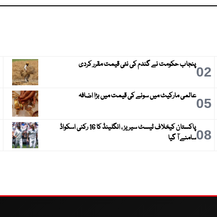
پنجاب حکومت نے گندم کی نئی قیمت مقرر کردی
3
02
عالمی مارکیٹ میں سونے کی قیمت میں بڑا اضافہ
6
05
پاکستان کیخلاف ٹیسٹ سیریز ، انگلینڈ کا 16 رکنی اسکواڈ
9
08
سامنے آ گیا