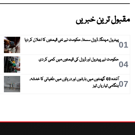
مقبول ترین خبریں
پیٹرول مہنگا، ڈیزل سستا، حکومت نے نئی قیمتوں کا اعلان کر دیا
01
حکومت نے پیٹرول اور ڈیزل کی قیمتوں میں کمی کر دی
04
آئندہ 48 گھنٹوں میں بارشوں اور دریاؤں میں طغیانی کا خدشہ،
07
ہنگامی تیاریاں تیز