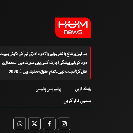
ہم نیوز پر شائع یا نشر ہونے والا مواد ادارتی ٹیم کی کاوش ہے۔ 
مواد کو بغیر پیشگی اجازت کسی بھی صورت میں استعمال یا
نقل کرنا درست نہیں۔ تمام حقوق محفوظ ہیں © 2026
رابطہ کریں
پرائیویسی پالیسی
ہمیں فالو کریں
WhatsApp
Twitter
Facebook
Facebook