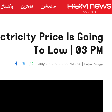
صفحۂ اول
تازہ ترین
پاکستان
7 Aug, 2026
tricity Price Is Going
To Low | 03 PM
|
شائع
July 29, 2025 5:38 PM
Faisal Zaheer