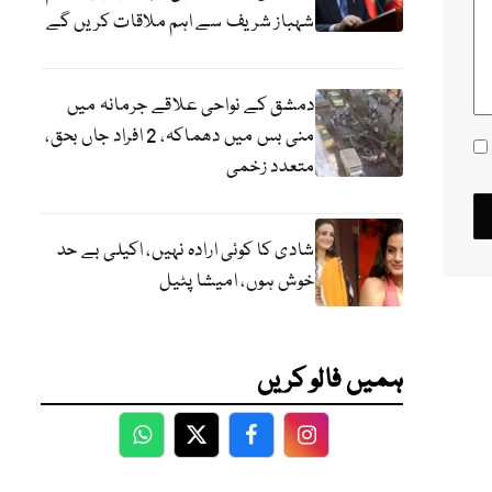
شہباز شریف سے اہم ملاقات کریں گے
دمشق کے نواحی علاقے جرمانہ میں
منی بس میں دھماکہ، 2 افراد جاں بحق،
متعدد زخمی
شادی کا کوئی ارادہ نہیں، اکیلی بے حد
خوش ہوں، امیشا پٹیل
ہمیں فالو کریں
WhatsApp
Twitter
Facebook
Facebook