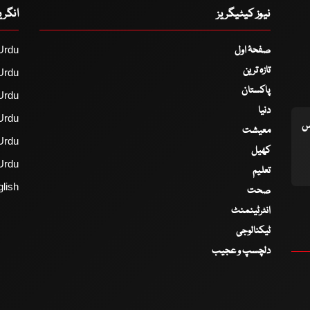
نیوز کیٹیگریز
انگر
صفحۂ اول
Urdu
تازہ ترین
Urdu
پاکستان
Urdu
دنیا
Urdu
اس
معیشت
Urdu
کھیل
Urdu
تعلیم
lish
صحت
انٹرٹینمنٹ
ٹیکنالوجی
دلچسپ و عجیب