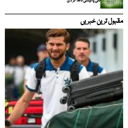
نئی پالیسی نافذ کر دی
مقبول ترین خبریں