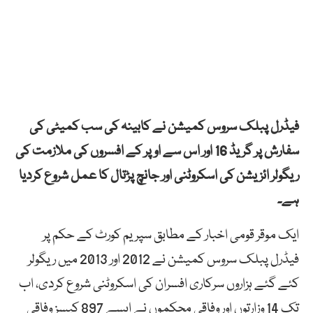
فیڈرل پبلک سروس کمیشن نے کابینہ کی سب کمیٹی کی
سفارش پر گریڈ 16 اور اس سے اوپر کے افسروں کی ملازمت کی
ریگولر ائز یشن کی اسکروٹنی اور جانچ پڑتال کا عمل شروع کردیا
ہے۔
ایک موقر قومی اخبار کے مطابق سپریم کورٹ کے حکم پر
فیڈرل پبلک سروس کمیشن نے 2012 اور 2013 میں ریگولر
کئے گئے ہزاروں سرکاری افسران کی اسکروٹنی شروع کردی، اب
تک 14 وزارتوں اور وفاقی محکموں نے ایسے 897 کیسز وفاقی