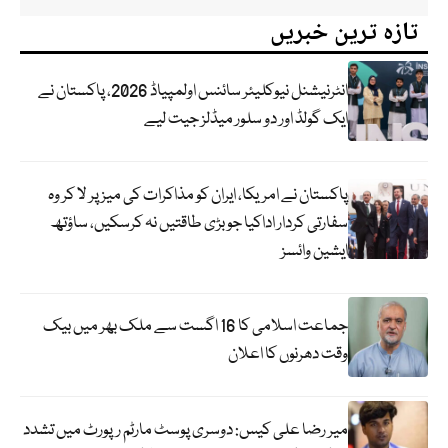
تازہ ترین خبریں
انٹرنیشنل نیوکلیئر سائنس اولمپیاڈ 2026، پاکستان نے
ایک گولڈ اور دو سلور میڈلز جیت لیے
پاکستان نے امریکا، ایران کو مذاکرات کی میز پر لا کر وہ
سفارتی کردار اداکیا جو بڑی طاقتیں نہ کرسکیں، ساؤتھ
ایشین وائسز
جماعت اسلامی کا 16 اگست سے ملک بھر میں بیک
وقت دھرنوں کا اعلان
میر رضا علی کیس: دوسری پوسٹ مارٹم رپورٹ میں تشدد