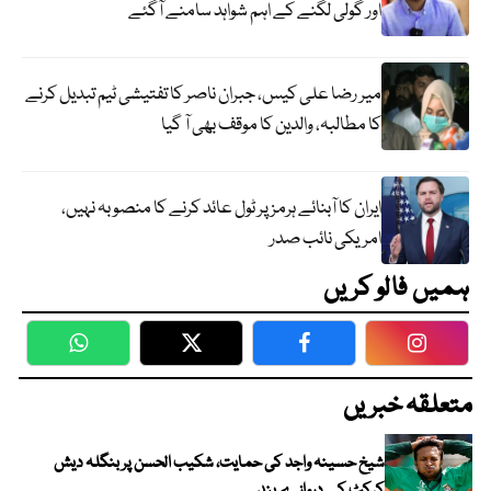
اور گولی لگنے کے اہم شواہد سامنے آگئے
میر رضا علی کیس، جبران ناصر کا تفتیشی ٹیم تبدیل کرنے
کا مطالبہ، والدین کا موقف بھی آ گیا
ایران کا آبنائے ہرمز پر ٹول عائد کرنے کا منصوبہ نہیں،
امریکی نائب صدر
ہمیں فالو کریں
WhatsApp
Twitter
Facebook
Faceboo
متعلقہ خبریں
شیخ حسینہ واجد کی حمایت، شکیب الحسن پر بنگلہ دیش