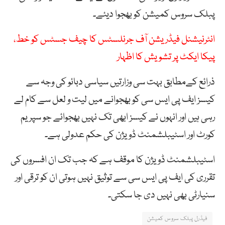
پبلک سروس کمیشن کو بھجوا دیئے۔
انٹرنیشنل فیڈریشن آف جرنلسٹس کا چیف جسٹس کو خط،
پیکا ایکٹ پر تشویش کا اظہار
ذرائع کےمطابق بہت سی وزارتیں سیاسی دبائو کی وجہ سے
کیسز ایف پی ایس سی کو بھجوانے میں لیت و لعل سے کام لے
رہی ہیں اور انہوں نے کیسز ابھی تک نہیں بھجوائے جو سپریم
کورٹ اور اسٹیبلشمنٹ ڈویژن کی حکم عدولی ہے۔
اسٹیبلشمنٹ ڈویژن کا موقف ہے کہ جب تک ان افسروں کی
تقرری کی ایف پی ایس سی سے توثیق نہیں ہوتی ان کو ترقی اور
سنیارٹی بھی نہیں دی جا سکتی۔
فیڈرل پبلک سروس کمیشن