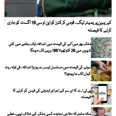
کیریبین پریمیئر لیگ ، قومی کرکٹرز کو این او سی 19 اگست کو جاری
آز
کرنے کا فیصلہ
چھی
ملک بھر میں آٹے کی قیمت میں اضافہ، ایک ہفتے میں کئی
شہروں میں 20 کلو تھیلا 100 روپے تک مہنگا
سونے کی قیمت میں مسلسل تیسرے روز بڑا اضافہ ، فی تولہ ریٹ
کہاں تک جا پہنچا؟
پی ٹی اے کا ای سم کے اجرا اور تبدیلی کی فیس کم کرنے کا
فیصلہ
مکہ مشترکہ دفاعی معاہدہ کسی ملک کے خلاف نہیں، خطے