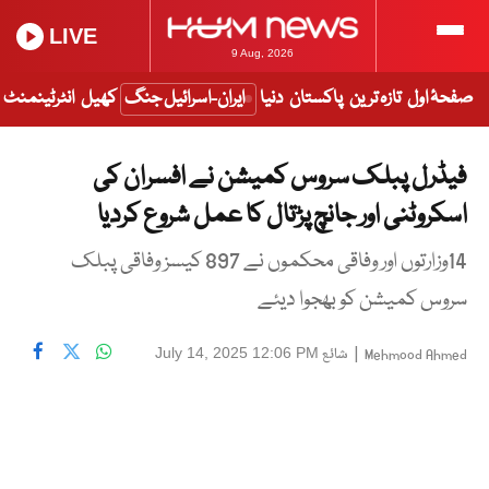
LIVE
9 Aug, 2026
صفحۂ اول
تازہ ترین
پاکستان
دنیا
ایران-اسرائیل جنگ
کھیل
انٹرٹینمنٹ
فیڈرل پبلک سروس کمیشن نے افسران کی
اسکروٹنی اور جانچ پڑتال کا عمل شروع کردیا
14وزارتوں اور وفاقی محکموں نے 897 کیسز وفاقی پبلک
سروس کمیشن کو بھجوا دیئے
|
شائع
July 14, 2025 12:06 PM
Mehmood Ahmed