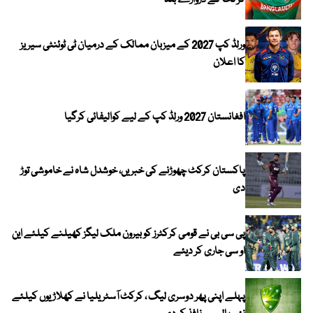
کرکٹ کے دروازے بند
ورلڈ کپ 2027 کے میزبان ممالک کے درمیان ٹی ٹوئنٹی سیریز
کا اعلان
افغانستان 2027 ورلڈ کپ کے لیے کوالیفائی کرگیا
پاکستان کرکٹ چھوڑنے کی خبریں، خوشدل شاہ نے خاموشی توڑ
دی
پی سی بی نے قومی کرکٹرز کو بیرون ملک لیگز کھیلنے کیلئے این
او سی جاری کر دیئے
پہلے اپنی پھر دوسری لیگ ، کرکٹ آسٹریلیا نے کھلاڑیوں کیلئے