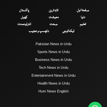
صفحۂ اول
تازہ ترین
پاکستان
دنیا
معیشت
کھیل
تعلیم
صحت
انٹرٹینمنٹ
ٹیکنالوجی
دلچسپ و عجیب
Pakistan News in Urdu
Sports News in Urdu
Business News in Urdu
Tech News in Urdu
Entertainment News in Urdu
Health News in Urdu
Hum News English