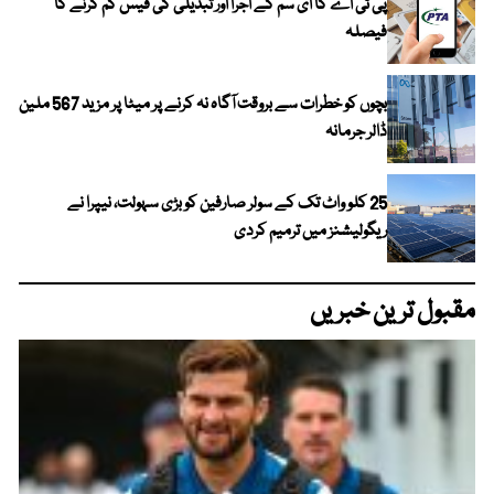
پی ٹی اے کا ای سم کے اجرا اور تبدیلی کی فیس کم کرنے کا
فیصلہ
بچوں کو خطرات سے بروقت آگاہ نہ کرنے پر میٹا پر مزید 567 ملین
ڈالر جرمانہ
25 کلو واٹ تک کے سولر صارفین کو بڑی سہولت، نیپرا نے
ریگولیشنز میں ترمیم کردی
مقبول ترین خبریں