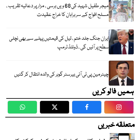
میجر طفیل شہید کی 68 ویں برسی ، مزار پر دعائیہ تقریب ،
مسلح افواج کے سربراہان کا خراج عقیدت
ایران جنگ جلد ختم ، تیل کی قیمتیں پہلے سے بھی نچلی
سطح پر آئیں گی ، ڈونلڈ ٹرمپ
چیئرمین پی ٹی آئی بیرسٹر گوہر کی والدہ انتقال کر گئیں
ہمیں فالو کریں
WhatsApp
Twitter
Facebook
Faceboo
متعلقہ خبریں