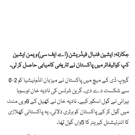
جکارتہ: ایشین فٹبال فیڈریشن (اے ایف سی) ویمن ایشین
کپ کوالیفائر میں پاکستان نے تاریخی کامیابی حاصل کر لی۔
گروپ ڈی کے میچ میں پاکستان نے میزبان انڈونیشیا کو 2-0
سے شکست دے دی۔ گرین شرٹس کی نادیہ خان اورسوہا
ہیرانی نے گول اسکور کیے۔ نادیہ خان نے کھیل کے 8ویں منٹ
میں گول کر کے پاکستان کو برتری دلائی۔ یہ پاکستانی کھلاڑی
کا انٹرنیشنل کیریئر کا 5واں گول تھا۔