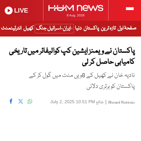
LIVE
8 Aug, 2026
صفحۂ اول
تازہ ترین
پاکستان
دنیا
ایران-اسرائیل جنگ
کھیل
انٹرٹینمنٹ
پاکستان نے ویمنز ایشین کپ کوالیفائر میں تاریخی
کامیابی حاصل کر لی
نادیہ خان نے کھیل کے 8ویں منٹ میں گول کر کے
پاکستان کو برتری دلائی
|
شائع
July 2, 2025 10:51 PM
Ahmed Hussain