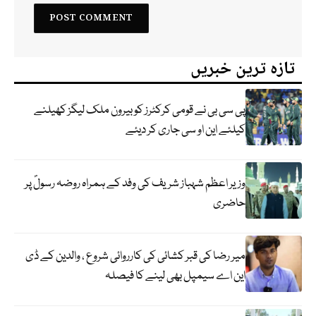
تازہ ترین خبریں
پی سی بی نے قومی کرکٹرز کو بیرون ملک لیگز کھیلنے
کیلئے این او سی جاری کر دیئے
وزیر اعظم شہباز شریف کی وفد کے ہمراہ روضہ رسولؐ پر
حاضری
میر رضا کی قبر کشائی کی کارروائی شروع ، والدین کے ڈی
این اے سیمپل بھی لینے کا فیصلہ