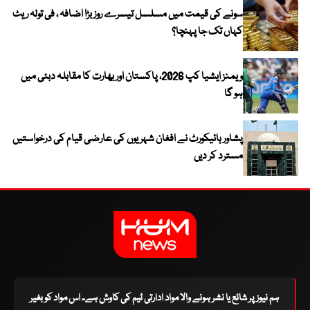
سونے کی قیمت میں مسلسل تیسرے روز بڑا اضافہ ، فی تولہ ریٹ
کہاں تک جا پہنچا؟
ویمنز ایشیا کپ 2026، پاکستان اور بھارت کا مقابلہ دبئی میں
ہو گا
پشاور ہائیکورٹ نے افغان شہریوں کی عارضی قیام کی درخواستیں
مسترد کر دیں
ہم نیوز پر شائع یا نشر ہونے والا مواد ادارتی ٹیم کی کاوش ہے۔ اس مواد کو بغیر