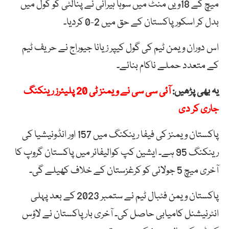
میچ کے 18ویں منٹ میں سوہا ہیرانی نے پنالٹی کو گول میں
بدل کر اسکور پاکستان کے حق میں 2-0 کردیا۔
اس دوران ویمن ٹیم کی گول کیپر زیانا جیوراج نے حریف ٹیم
کے متعدد حملے ناکام بنائے۔
یہ بھی پڑھیں:
آئی سی سی نے ویمنز ٹی 20 پلیئرز رینکنگ
جاری کر دی
پاکستان ویمنز کی فیفا رینکنگ میں 157 اور انڈونیشیا کی
رینکنگ 95 ہے۔ ایشین کپ کوالیفائر میں پاکستان گروپ کا
آخری میچ 5 جولائی کو کرغزستان کے خلاف کھیلے گی۔
پاکستان ویمن فٹبال ٹیم نے ستمبر 2023 کے بعد پہلی
انٹرنیشنل کامیابی حاصل کی۔ آخری بار پاکستان نے لاؤس