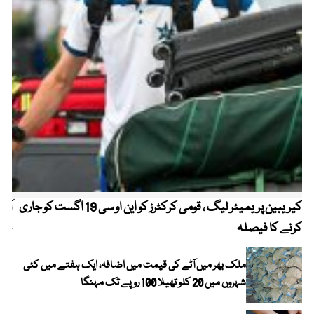
کیریبین پریمیئر لیگ ، قومی کرکٹرز کو این او سی 19 اگست کو جاری
آز
کرنے کا فیصلہ
چھی
ملک بھر میں آٹے کی قیمت میں اضافہ، ایک ہفتے میں کئی
شہروں میں 20 کلو تھیلا 100 روپے تک مہنگا