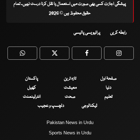
پیشگی اجازت کسی بھی صورت میں استعمال یا نقل کرنا درست نہیں۔ تمام
حقوق محفوظ ہیں © 2026
رابطہ کریں
پرائیویسی پالیسی
WhatsApp
Twitter
Facebook
Faceboo
صفحۂ اول
تازہ ترین
پاکستان
دنیا
معیشت
کھیل
تعلیم
صحت
انٹرٹینمنٹ
ٹیکنالوجی
دلچسپ و عجیب
Pakistan News in Urdu
Sports News in Urdu