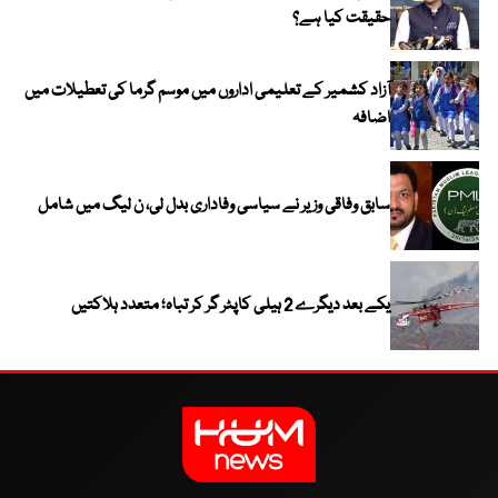
حقیقت کیا ہے؟
آزاد کشمیر کے تعلیمی اداروں میں موسم گرما کی تعطیلات میں
اضافہ
سابق وفاقی وزیر نے سیاسی وفاداری بدل لی، ن لیگ میں شامل
یکے بعد دیگرے 2 ہیلی کاپٹر گر کر تباہ؛ متعدد ہلاکتیں