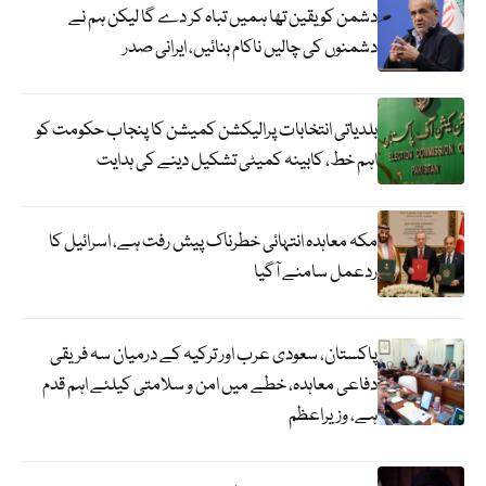
دشمن کو یقین تھا ہمیں تباہ کر دے گا لیکن ہم نے
دشمنوں کی چالیں ناکام بنائیں، ایرانی صدر
بلدیاتی انتخابات پرالیکشن کمیشن کا پنجاب حکومت کو
اہم خط، کابینہ کمیٹی تشکیل دینے کی ہدایت
مکہ معاہدہ انتہائی خطرناک پیش رفت ہے، اسرائیل کا
ردعمل سامنے آگیا
پاکستان، سعودی عرب اور ترکیہ کے درمیان سہ فریقی
دفاعی معاہدہ، خطے میں امن و سلامتی کیلئے اہم قدم
ہے، وزیراعظم