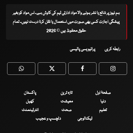
ہم نیوز پر شائع یا نشر ہونے والا مواد ادارتی ٹیم کی کاوش ہے۔ اس مواد کو بغیر
پیشگی اجازت کسی بھی صورت میں استعمال یا نقل کرنا درست نہیں۔ تمام
حقوق محفوظ ہیں © 2026
رابطہ کریں
پرائیویسی پالیسی
WhatsApp
Twitter
Facebook
Faceboo
صفحۂ اول
تازہ ترین
پاکستان
دنیا
معیشت
کھیل
تعلیم
صحت
انٹرٹینمنٹ
ٹیکنالوجی
دلچسپ و عجیب