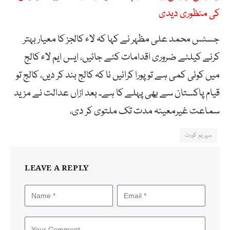
کی منظوری دیدی
جسٹس محمد علی مظہر نے کہا کہ لاء کالجز کا معیار بہتر
کرنے کیلئے ضروری اقدامات کئے جائیں، ایس ایم لاء کالج
میں کوئی کمی ہے تو پورا کرائیں نا کہ کالج بند کر دیں، کالج تو
قیام پاکستان سے بھی پہلے کا ہے۔ بعد ازاں عدالت نے مزید
سماعت غیرمعینہ مدت تک ملتوی کر دی،
سپریم کورٹ
LEAVE A REPLY