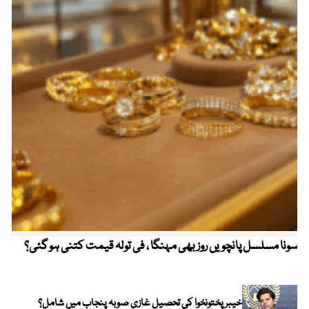
سونا مسلسل پانچویں روز بھی مہنگا ، فی تولہ قیمت کتنی ہو گئی؟
کولم
خیبر پختونخوا کی تحصیل غازی صوبہ پنجاب میں شامل؟