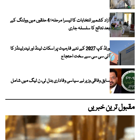
آزاد کشمیر انتخابات کا تیسرا مرحلہ؛ 4 حلقوں میں ووٹنگ کے
بعد نتائج کا سلسلہ جاری
ورلڈ کپ 2027 کے نئے فارمیٹ پر اسکاٹ لینڈ اور نیدرلینڈز کا
آئی سی سی سے سخت احتجاج
سابق وفاقی وزیر نے سیاسی وفاداری بدل لی، ن لیگ میں شامل
مقبول ترین خبریں