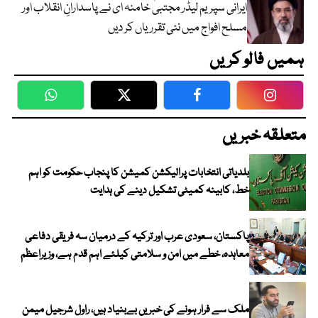
ایرانی سپریم لیڈر مجتبیٰ خامنہ ای نے پاسدارانِ انقلاب اور
مسلح افواج میں نئی تقرریاں کر دیں
ہمیں فالو کریں
WhatsApp
Twitter
Facebook
Faceboo
متعلقہ خبریں
بلدیاتی انتخابات پرالیکشن کمیشن کا پنجاب حکومت کو اہم
خط، کابینہ کمیٹی تشکیل دینے کی ہدایت
پاکستان، سعودی عرب اور ترکیہ کے درمیان سہ فریقی دفاعی
معاہدہ، خطے میں امن و سلامتی کیلئے اہم قدم ہے، وزیراعظم
ملک سے فرار ہونے کی خبریں بےبنیاد ہیں، راول شرجیل میمن