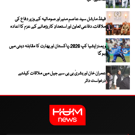
فیلڈ مارشل سید عاصم منیر اور صومالیہ کے وزیر دفاع کی
ملاقات، دفاعی تعاون اور استعدادِ کار بڑھانے کے عزم کا اعادہ
ویمنز ایشیا کپ 2026، پاکستان اور بھارت کا مقابلہ دبئی میں
ہو گا
عمران خان اور بشریٰ بی بی سے جیل میں ملاقات کیلئے
درخواست دائر