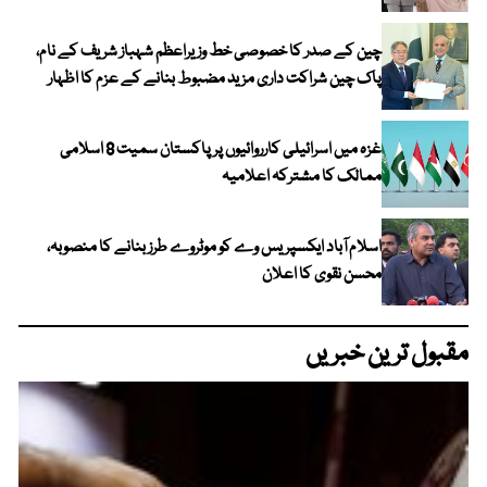
چین کے صدر کا خصوصی خط وزیراعظم شہباز شریف کے نام،
پاک چین شراکت داری مزید مضبوط بنانے کے عزم کا اظہار
غزہ میں اسرائیلی کارروائیوں پر پاکستان سمیت 8 اسلامی
ممالک کا مشترکہ اعلامیہ
اسلام آباد ایکسپریس وے کو موٹروے طرز بنانے کا منصوبہ،
محسن نقوی کا اعلان
مقبول ترین خبریں