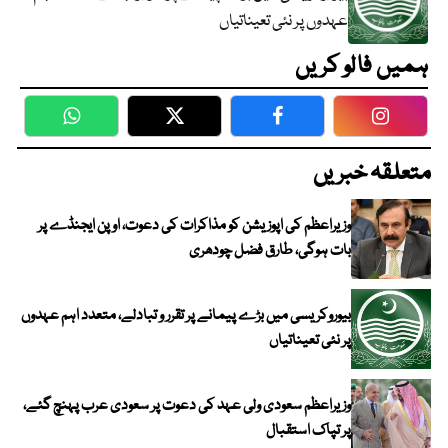
عہدوں پر نئی تعیناتیاں
ہمیں فالو کریں
WhatsApp
Twitter
Facebook
Faceboo
متعلقہ خبریں
وزیراعظم کی اپوزیشن کو مذاکرات کی دعوت، اوپن ایجنڈے پر
بات ہوگی، طارق فضل چودھری
بیوروکریسی میں بڑے پیمانے پر تقرر و تبادلے، متعدد اہم عہدوں
پر نئی تعیناتیاں
وزیراعظم سعودی ولی عہد کی دعوت پر سعودی عرب پہنچ گئے،
پر تپاک استقبال