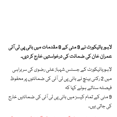
لاہور ہائیکورٹ نے 9 مئی کے 8 مقدمات میں بانی پی ٹی آئی
عمران خان کی ضمانت کی درخواستیں خارج کر دیں۔
لاہورہائیکورٹ کے جسٹس شہباز علی رضوی کی سربراہی
میں 2 رکنی بینچ نے بانی پی ٹی آئی کی ضمانتوں پر محفوظ
فیصلہ سناتے ہوئے کہا کہ
9 مئی کے تمام کیسز میں بانی پی ٹی آئی کی ضمانتیں خارج
کی جاتی ہیں۔