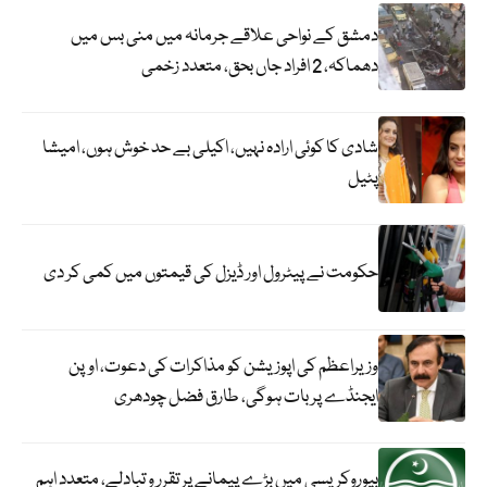
دمشق کے نواحی علاقے جرمانہ میں منی بس میں
دھماکہ، 2 افراد جاں بحق، متعدد زخمی
شادی کا کوئی ارادہ نہیں، اکیلی بے حد خوش ہوں، امیشا
پٹیل
حکومت نے پیٹرول اور ڈیزل کی قیمتوں میں کمی کر دی
وزیراعظم کی اپوزیشن کو مذاکرات کی دعوت، اوپن
ایجنڈے پر بات ہوگی، طارق فضل چودھری
بیوروکریسی میں بڑے پیمانے پر تقرر و تبادلے، متعدد اہم