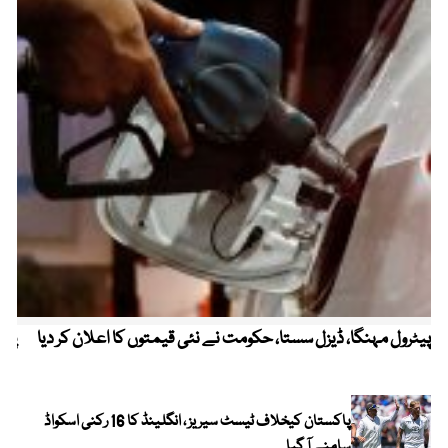
پیٹرول مہنگا، ڈیزل سستا، حکومت نے نئی قیمتوں کا اعلان کر دیا
پنج
پاکستان کیخلاف ٹیسٹ سیریز ، انگلینڈ کا 16 رکنی اسکواڈ
سامنے آ گیا