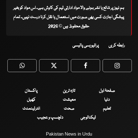
ہم نیوز پر شائع یا نشر ہونے والا مواد ادارتی ٹیم کی کاوش ہے۔ اس مواد کو بغیر
پیشگی اجازت کسی بھی صورت میں استعمال یا نقل کرنا درست نہیں۔ تمام
حقوق محفوظ ہیں © 2026
رابطہ کریں
پرائیویسی پالیسی
WhatsApp
Twitter
Facebook
Faceboo
صفحۂ اول
تازہ ترین
پاکستان
دنیا
معیشت
کھیل
تعلیم
صحت
انٹرٹینمنٹ
ٹیکنالوجی
دلچسپ و عجیب
Pakistan News in Urdu