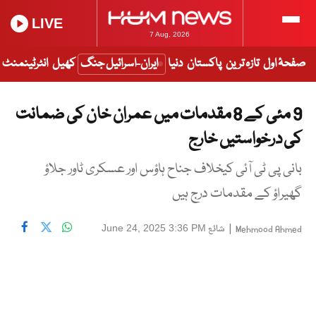
LIVE
7 Aug, 2026
صفحۂ اول
تازہ ترین
پاکستان
دنیا
ایران-اسرائیل جنگ
کھیل
انٹرٹینمنٹ
9 مئی کے 8 مقدمات میں عمران خان کی ضمانت
کی درخواستیں خارج
بانی پی ٹی آئی کیخلاف جناح ہاؤس اور عسکری ٹاور جلاؤ
گھیراؤ کے مقدمات درج ہیں
|
شائع
June 24, 2025 3:36 PM
Mehmood Ahmed