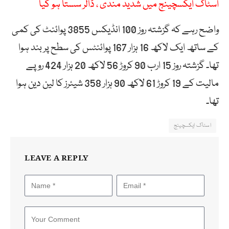
اسٹاک ایکسچینج میں شدید مندی ، ڈالر سستا ہو گیا
واضح رہے کہ گزشتہ روز 100 انڈیکس 3855 پوائنٹ کی کمی
کے ساتھ ایک لاکھ 16 ہزار 167 پوائنٹس کی سطح پر بند ہوا
تھا۔ گزشتہ روز 15 ارب 90 کروڑ 56 لاکھ 20 ہزار 424 روپے
مالیت کے 19 کروڑ 61 لاکھ 90 ہزار 358 شیئرز کا لین دین ہوا
تھا۔
اسٹاک ایکسچینج
LEAVE A REPLY