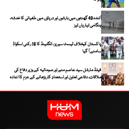
آئندہ 48 گھنٹوں میں بارشوں اور دریاؤں میں طغیانی کا خدشہ،
ہنگامی تیاریاں تیز
پاکستان کیخلاف ٹیسٹ سیریز ، انگلینڈ کا 16 رکنی اسکواڈ
سامنے آ گیا
فیلڈ مارشل سید عاصم منیر اور صومالیہ کے وزیر دفاع کی
ملاقات، دفاعی تعاون اور استعدادِ کار بڑھانے کے عزم کا اعادہ