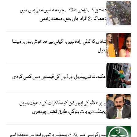
دمشق کے نواحی علاقے جرمانہ میں منی بس میں
دھماکہ، 2 افراد جاں بحق، متعدد زخمی
شادی کا کوئی ارادہ نہیں، اکیلی بے حد خوش ہوں، امیشا
پٹیل
حکومت نے پیٹرول اور ڈیزل کی قیمتوں میں کمی کر دی
وزیراعظم کی اپوزیشن کو مذاکرات کی دعوت، اوپن
ایجنڈے پر بات ہوگی، طارق فضل چودھری
بیوروکریسی میں بڑے پیمانے پر تقرر و تبادلے، متعدد اہم