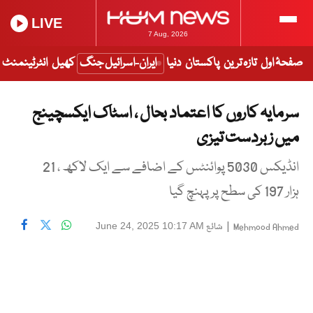
LIVE
7 Aug, 2026
صفحۂ اول
تازہ ترین
پاکستان
دنیا
ایران-اسرائیل جنگ
کھیل
انٹرٹینمنٹ
سرمایہ کاروں کا اعتماد بحال ، اسٹاک ایکسچینج
میں زبردست تیزی
انڈیکس 5030 پوائنٹس کے اضافے سے ایک لاکھ ، 21
ہزار 197 کی سطح پر پہنچ گیا
|
شائع
June 24, 2025 10:17 AM
Mehmood Ahmed