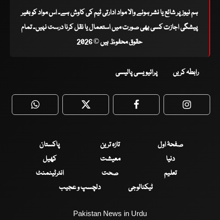
ہم نیوز پر شائع یا نشر ہونے والا مواد ادارتی ٹیم کی کاوش ہے۔ اس مواد کو بغیر
پیشگی اجازت کسی بھی صورت میں استعمال یا نقل کرنا درست نہیں۔ تمام
حقوق محفوظ ہیں © 2026
رابطہ کریں
پرائیویسی پالیسی
WhatsApp
Twitter
Facebook
Faceboo
صفحۂ اول
تازہ ترین
پاکستان
دنیا
معیشت
کھیل
تعلیم
صحت
انٹرٹینمنٹ
ٹیکنالوجی
دلچسپ و عجیب
Pakistan News in Urdu