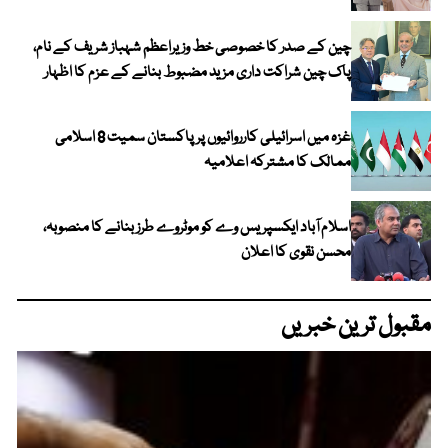
چین کے صدر کا خصوصی خط وزیراعظم شہباز شریف کے نام،
پاک چین شراکت داری مزید مضبوط بنانے کے عزم کا اظہار
غزہ میں اسرائیلی کارروائیوں پر پاکستان سمیت 8 اسلامی
ممالک کا مشترکہ اعلامیہ
اسلام آباد ایکسپریس وے کو موٹروے طرز بنانے کا منصوبہ،
محسن نقوی کا اعلان
مقبول ترین خبریں