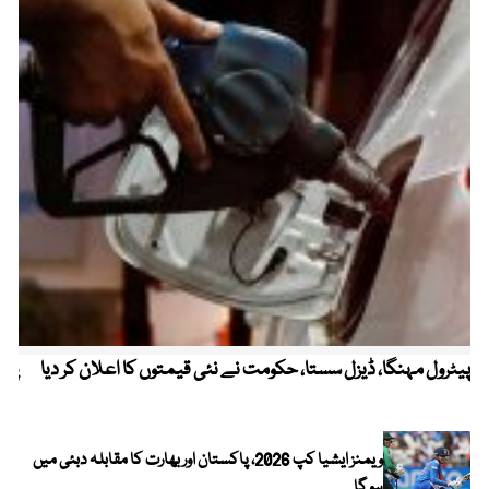
پیٹرول مہنگا، ڈیزل سستا، حکومت نے نئی قیمتوں کا اعلان کر دیا
پنج
ویمنز ایشیا کپ 2026، پاکستان اور بھارت کا مقابلہ دبئی میں
ہو گا