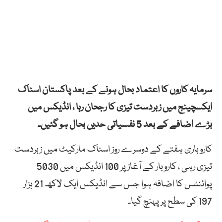
سرمایہ کاروں کا اعتماد بحال ہونے کے بعد پاکستان اسٹاک
ایکسچینج میں زبردست تیزی کا رجحان رہا ، انڈیکس میں
بڑے اضافے کے بعد 5 نفسیاتی حدیں بحال ہو گئیں۔
کاروباری ہفتے کے دوسرے روز اسٹاک مارکیٹ میں زبردست
تیزی رہی ، کاروبار کے آغاز پر 100 انڈیکس میں 5030
پوائنٹس کا اضافہ ہوا جس سے انڈیکس ایک لاکھ 21 ہزار
197 کی سطح پر پہنچ گیا۔