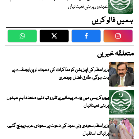
عہدوں پر نئی تعیناتیاں
ہمیں فالو کریں
WhatsApp
Twitter
Facebook
Faceboo
متعلقہ خبریں
وزیراعظم کی اپوزیشن کو مذاکرات کی دعوت، اوپن ایجنڈے پر
بات ہوگی، طارق فضل چودھری
بیوروکریسی میں بڑے پیمانے پر تقرر و تبادلے، متعدد اہم عہدوں
پر نئی تعیناتیاں
وزیراعظم سعودی ولی عہد کی دعوت پر سعودی عرب پہنچ گئے،
پر تپاک استقبال