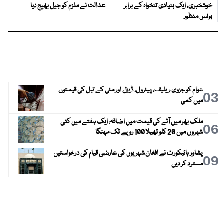
خوشخبری، ایک بنیادی تنخواہ کے برابر
عدالت نے ملزم کو جیل بھیج دیا
بونس منظور
عوام کو جزوی ریلیف، پیٹرول، ڈیزل اور مٹی کے تیل کی قیمتوں
0
میں کمی
ملک بھر میں آٹے کی قیمت میں اضافہ، ایک ہفتے میں کئی
0
شہروں میں 20 کلو تھیلا 100 روپے تک مہنگا
پشاور ہائیکورٹ نے افغان شہریوں کی عارضی قیام کی درخواستیں
0
مسترد کر دیں