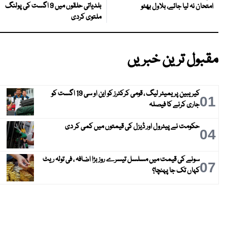
بلدیاتی حلقوں میں 9 اگست کی پولنگ
امتحان نہ لیا جائے، بلاول بھٹو
ملتوی کردی
مقبول ترین خبریں
کیریبین پریمیئر لیگ ، قومی کرکٹرز کو این او سی 19 اگست کو
01
جاری کرنے کا فیصلہ
حکومت نے پیٹرول اور ڈیزل کی قیمتوں میں کمی کر دی
04
سونے کی قیمت میں مسلسل تیسرے روز بڑا اضافہ ، فی تولہ ریٹ
07
کہاں تک جا پہنچا؟