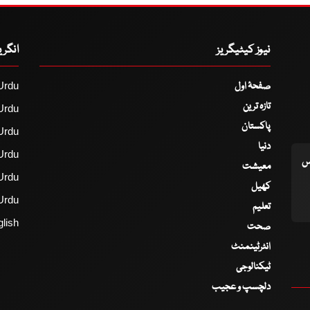
نیوز کیٹیگریز
انگر
صفحۂ اول
Urdu
تازہ ترین
Urdu
پاکستان
Urdu
دنیا
Urdu
اس
معیشت
Urdu
کھیل
Urdu
تعلیم
lish
صحت
انٹرٹینمنٹ
ٹیکنالوجی
دلچسپ و عجیب