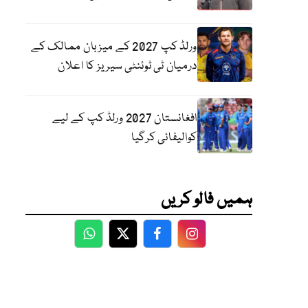
ورلڈ کپ 2027 کے میزبان ممالک کے
درمیان ٹی ٹوئنٹی سیریز کا اعلان
افغانستان 2027 ورلڈ کپ کے لیے
کوالیفائی کرگیا
ہمیں فالو کریں
WhatsApp
Twitter
Facebook
Facebook