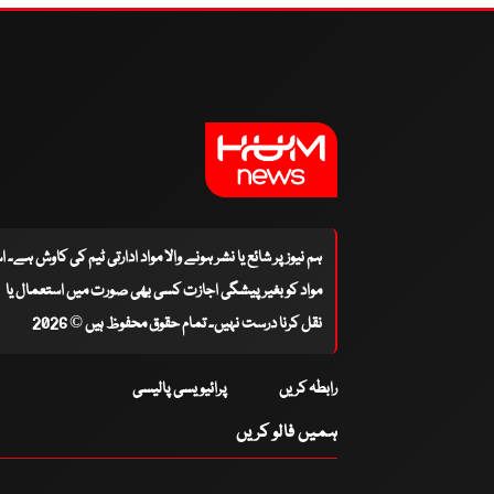
ہم نیوز پر شائع یا نشر ہونے والا مواد ادارتی ٹیم کی کاوش ہے۔ 
مواد کو بغیر پیشگی اجازت کسی بھی صورت میں استعمال یا
نقل کرنا درست نہیں۔ تمام حقوق محفوظ ہیں © 2026
رابطہ کریں
پرائیویسی پالیسی
ہمیں فالو کریں