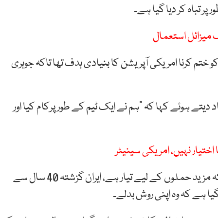
پر تباہ کر دیا گیا ہے۔
و ختم کرنا امریکی آپریشن کا بنیادی ہدف تھا تاکہ جوہری
اد دیتے ہوئے کہا کہ “ہم نے ایک ٹیم کے طور پرکام کیا اور
اختیار نہیں، امریکی سینیٹر
خطاب میں خبردار کیا گیا کہ اگرایران نے بازنہ آیا تو امریکہ مزید حملوں کے لیے تیار ہے، ایران گزشتہ 40 سال سے
گیا ہے کہ وہ اپنی روش بدلے۔