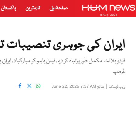
صفحۂ اول
تازہ ترین
پاکستان
8 Aug, 2026
ایران کی جوہری تنصیبات ت
فردو پلانٹ مکمل طور پرتباہ کر دیا، نیتن یاہو کو مبارکباد، ایران 
،ٹرمپ
|
شائع
June 22, 2025 7:37 AM
ویب ڈیسک