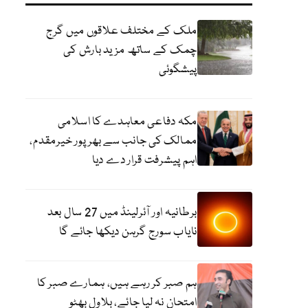
ملک کے مختلف علاقوں میں گرج
چمک کے ساتھ مزید بارش کی
پیشگوئی
مکہ دفاعی معاہدے کا اسلامی
ممالک کی جانب سے بھرپور خیرمقدم،
اہم پیشرفت قرار دے دیا
برطانیہ اور آئرلینڈ میں 27 سال بعد
نایاب سورج گرہن دیکھا جائے گا
ہم صبر کر رہے ہیں، ہمارے صبر کا
امتحان نہ لیا جائے، بلاول بھٹو