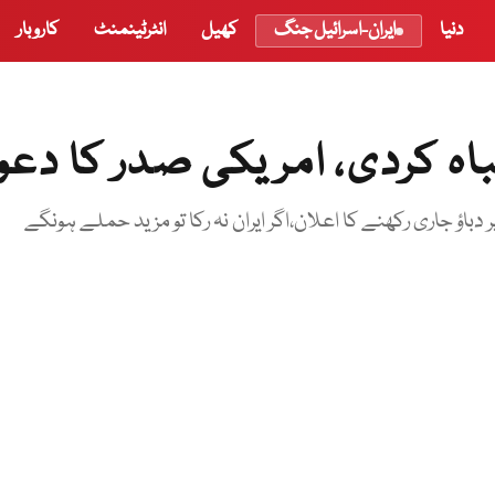
دنیا
ایران-اسرائیل جنگ
کھیل
انٹرٹینمنٹ
کاروبار
باہ کردی، امریکی صدر کا دع
پر دباؤ جاری رکھنے کا اعلان،اگر ایران نہ رکا تو مزید حملے ہونگے