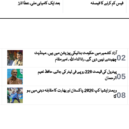
فیس کم کرنے کا فیصلہ
بعد ایک کامیابی ملی، عطا تارڑ
آزاد کشمیر میں حکومت بنانیکی پوزیشن میں ہیں ، مینڈیٹ
3
02
چھیننے نہیں دیں گے ، رانا ثناء اللہ ، امیر مقام
پیٹرول کی قیمت 228 روپے فی لیٹر کی جائے، حافظ نعیم
6
05
الرحمان
ویمنز ایشیا کپ 2026، پاکستان اور بھارت کا مقابلہ دبئی میں ہو
9
08
گا