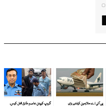
پی آئی اے ملازمین کیلئے بڑی
گروپ کیپٹن عاصم طارق قتل کیس،