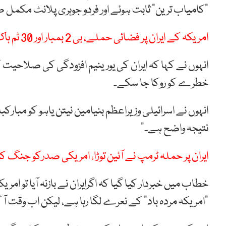
“کامیاب ترین” ثابت ہوئے اور فردو جوہری پلانٹ مکمل طور 
امریکہ کے ایران پر فضائی حملے، بی 2 بمبار اور 30 ٹم ہاک میزائل استعمال
انہوں نے کہا کہ ایران کی یورینیم افزودگی کی صلاحیت ک
خطرے کو روکا جا سکے۔
انہوں نے اسرائیلی وزیراعظم بنیامین نیتن یاہو کو مبارکب
نتیجہ واضح ہے۔”
ایران پر حملہ ٹرمپ نے آئین توڑا، امریکی صدرکو جنگ کا 
“امریکہ مردہ باد” کے نعرے لگا رہا ہے، لیکن اب وقت آ 