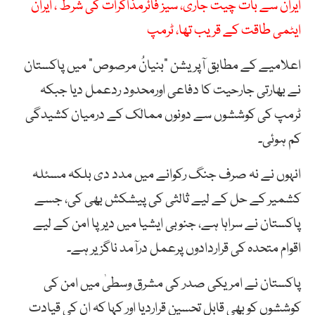
ایران سے بات چیت جاری، سیز فائرمذاکرات کی شرط ، ایران
ایٹمی طاقت کے قریب تھا، ٹرمپ
اعلامیے کے مطابق آپریشن “بنیانُ مرصوص” میں پاکستان
نے بھارتی جارحیت کا دفاعی اورمحدود ردعمل دیا جبکہ
ٹرمپ کی کوششوں سے دونوں ممالک کے درمیان کشیدگی
کم ہوئی۔
انہوں نے نہ صرف جنگ رکوانے میں مدد دی بلکہ مسئلہ
کشمیر کے حل کے لیے ثالثی کی پیشکش بھی کی، جسے
پاکستان نے سراہا ہے، جنوبی ایشیا میں دیرپا امن کے لیے
اقوام متحدہ کی قراردادوں پرعمل درآمد ناگزیر ہے۔
پاکستان نے امریکی صدر کی مشرق وسطیٰ میں امن کی
کوششوں کو بھی قابل تحسین قراردیا اور کہا کہ ان کی قیادت