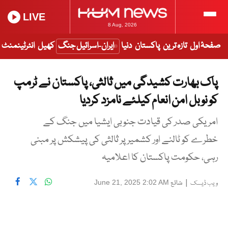
LIVE
8 Aug, 2026
صفحۂ اول
تازہ ترین
پاکستان
دنیا
ایران-اسرائیل جنگ
کھیل
انٹرٹینمنٹ
پاک بھارت کشیدگی میں ثالثی، پاکستان نے ٹرمپ
کو نوبل امن انعام کیلئے نامزد کردیا
امریکی صدر کی قیادت جنوبی ایشیا میں جنگ کے
خطرے کو ٹالنے اور کشمیر پر ثالثی کی پیشکش پر مبنی
رہی، حکومت پاکستان کا اعلامیہ
|
شائع
June 21, 2025 2:02 AM
ویب ڈیسک