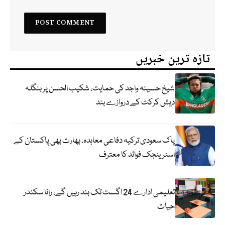
تازہ ترین خبریں
شیخ حسینہ واجد کی حمایت، شکیب الحسن پر بنگلہ
دیش کرکٹ کے دروازے بند
پاک سعودی ترکیہ دفاعی معاہدہ، بھارت بھی پاکستان کے
اسٹریٹجک فوائد کا معترف
تعلیمی ادارے 24 اگست تک بند رہیں گے، رانا سکندر
حیات