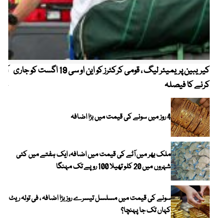
کیریبین پریمیئر لیگ ، قومی کرکٹرز کو این او سی 19 اگست کو جاری
آز
کرنے کا فیصلہ
چھی
4 روز میں سونے کی قیمت میں بڑا اضافہ
ملک بھر میں آٹے کی قیمت میں اضافہ، ایک ہفتے میں کئی
شہروں میں 20 کلو تھیلا 100 روپے تک مہنگا
سونے کی قیمت میں مسلسل تیسرے روز بڑا اضافہ ، فی تولہ ریٹ
کہاں تک جا پہنچا؟