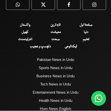
WhatsApp
Twitter
Facebook
Faceboo
صفحۂ اول
تازہ ترین
پاکستان
دنیا
معیشت
کھیل
تعلیم
صحت
انٹرٹینمنٹ
ٹیکنالوجی
دلچسپ و عجیب
Pakistan News in Urdu
Sports News in Urdu
Business News in Urdu
Tech News in Urdu
Entertainment News in Urdu
Health News in Urdu
Hum News English