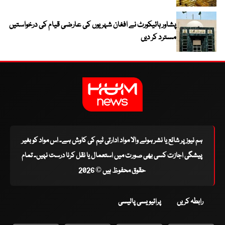
پشاور ہائیکورٹ نے افغان شہریوں کی عارضی قیام کی درخواستیں
مسترد کر دیں
ہم نیوز پر شائع یا نشر ہونے والا مواد ادارتی ٹیم کی کاوش ہے۔ اس مواد کو بغیر
پیشگی اجازت کسی بھی صورت میں استعمال یا نقل کرنا درست نہیں۔ تمام
حقوق محفوظ ہیں © 2026
رابطہ کریں
پرائیویسی پالیسی