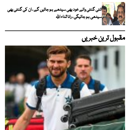
الٹی گنتی والے خود بھی سیدھے ہو جائیں گے ، ان کی گنتی بھی
سیدھی ہو جائیگی ، رانا ثناء اللہ
مقبول ترین خبریں