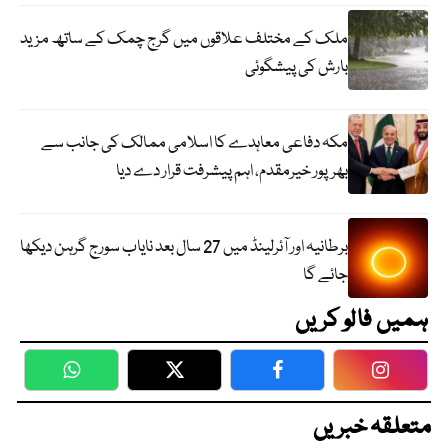
ملک کے مختلف علاقوں میں گرج چمک کے ساتھ مزید
بارش کی پیشگوئی
مکہ دفاعی معاہدے کا اسلامی ممالک کی جانب سے
بھرپور خیرمقدم، اہم پیشرفت قرار دے دیا
برطانیہ اور آئرلینڈ میں 27 سال بعد نایاب سورج گرہن دیکھا
جائے گا
ہمیں فالو کریں
WhatsApp
Twitter
Facebook
Faceboo
متعلقہ خبریں