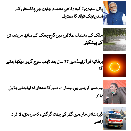
پاک سعودی ترکیہ دفاعی معاہدہ، بھارت بھی پاکستان کے
اسٹریٹجک فوائد کا معترف
ملک کے مختلف علاقوں میں گرج چمک کے ساتھ مزید بارش
کی پیشگوئی
برطانیہ اور آئرلینڈ میں 27 سال بعد نایاب سورج گرہن دیکھا جائے
گا
ہم صبر کر رہے ہیں، ہمارے صبر کا امتحان نہ لیا جائے، بلاول
بھٹو
ڈیرہ غازی خان میں گھر کی چھت گر گئی ، 2 جاں بحق ، 3 افراد
زخمی