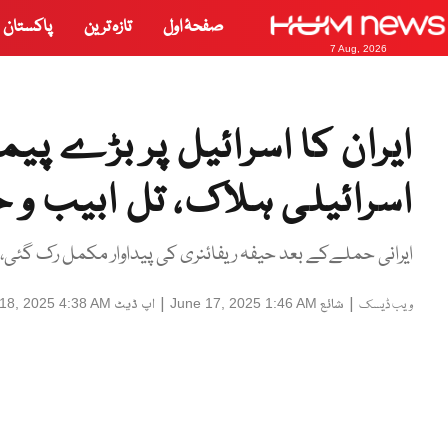
صفحۂ اول
تازہ ترین
پاکستان
7 Aug, 2026
اسرائیلی ہلاک، تل ابیب و 
ایرانی حملےکے بعد حیفہ ریفائنری کی پیداوار مکمل رک گئی، اسرائی
|
شائع
|
اپ ڈیٹ
18, 2025 4:38 AM
June 17, 2025 1:46 AM
ویب ڈیسک