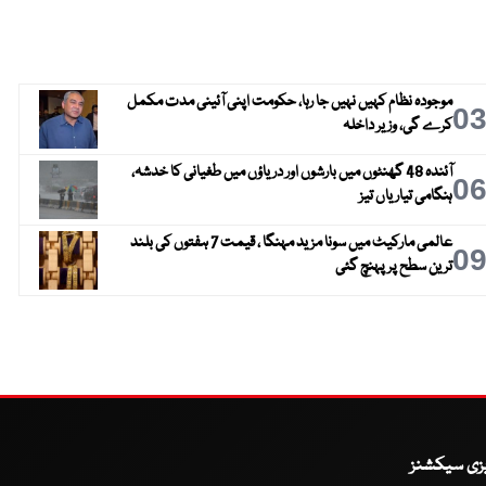
موجودہ نظام کہیں نہیں جا رہا، حکومت اپنی آئینی مدت مکمل
0
کرے گی، وزیر داخلہ
آئندہ 48 گھنٹوں میں بارشوں اور دریاؤں میں طغیانی کا خدشہ،
0
ہنگامی تیاریاں تیز
عالمی مارکیٹ میں سونا مزید مہنگا ، قیمت 7 ہفتوں کی بلند
0
ترین سطح پر پہنچ گئی
یزی سیکشنز