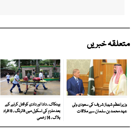
متعلقہ خبریں
بینکاک ، دادا اور دادی کو قتل کرنے کے
وزیراعظم شہباز شریف کی سعودی ولی
بعد ملزم کی اسکول میں فائرنگ ، 8 افراد
عہد محمد بن سلمان سے ملاقات
ہلاک ، 14 زخمی