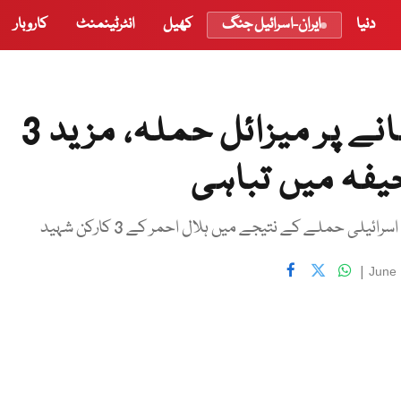
دنیا
ایران-اسرائیل جنگ
کھیل
انٹرٹینمنٹ
کاروبار
ایران کا اسرائیل پر بڑے پیمانے پر میزائل حملہ، مزید 3
حیفہ میں تباہی
لی حملے کے نتیجے میں ہلال احمر کے 3 کارکن شہید
|
June 