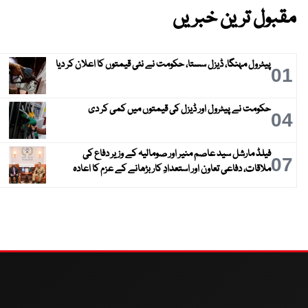
مقبول ترین خبریں
پیٹرول مہنگا، ڈیزل سستا، حکومت نے نئی قیمتوں کا اعلان کر دیا
01
حکومت نے پیٹرول اور ڈیزل کی قیمتوں میں کمی کر دی
04
فیلڈ مارشل سید عاصم منیر اور صومالیہ کے وزیر دفاع کی
07
ملاقات، دفاعی تعاون اور استعدادِ کار بڑھانے کے عزم کا اعادہ