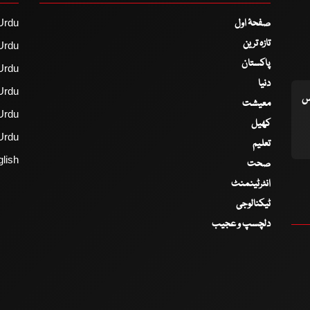
صفحۂ اول
Urdu
تازہ ترین
Urdu
پاکستان
Urdu
دنیا
Urdu
اس
معیشت
Urdu
کھیل
Urdu
تعلیم
lish
صحت
انٹرٹینمنٹ
ٹیکنالوجی
دلچسپ و عجیب