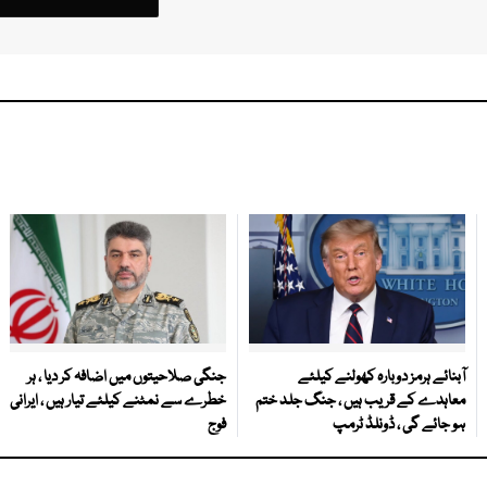
آبنائے ہرمز دوبارہ کھولنے کیلئے
جنگی صلاحیتوں میں اضافہ کر دیا ، ہر
معاہدے کے قریب ہیں ، جنگ جلد ختم
خطرے سے نمٹنے کیلئے تیار ہیں ، ایرانی
ہو جائے گی ، ڈونلڈ ٹرمپ
فوج