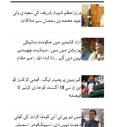
وزیراعظم شہباز شریف کی سعودی ولی
عہد محمد بن سلمان سے ملاقات
آزاد کشمیر میں حکومت بنانیکی
پوزیشن میں ہیں ، مینڈیٹ چھیننے
نہیں دیں گے ، رانا ثناء اللہ ، امیر مقام
کیریبین پریمیئر لیگ ، قومی کرکٹرز کو
این او سی 19 اگست کو جاری کرنے کا
فیصلہ
میں نے پی ٹی آئی کومذاکرات کی کوئی
دعوت نہیں دی، اسپیکرقومی اسمبلی