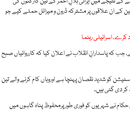
 کے نتیجے میں ایرانی ہلالِ احمر کے تین کارکنوں کی
ن کے ان علاقوں پر مشترکہ ڈرون و میزائل حملے کیے جو
 کرے، اسرائیلی رہنما
ہے، جب کہ پاسدارانِ انقلاب نے اعلان کیا کہ کارروائیاں صبح
سٹیشن کو شدید نقصان پہنچا ہے اوروہاں کام کرنے والے تین
 کر دی گئی ہیں۔
ی حکام نے شہریوں کو فوری طورپرمحفوظ پناہ گاہوں میں