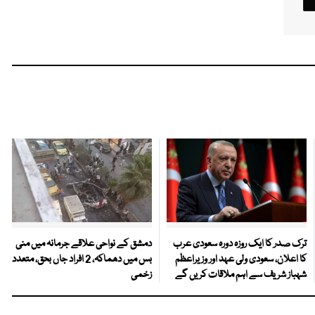
ترک صدر کا ایک روزہ دورہ سعودی عرب
دمشق کے نواحی علاقے جرمانہ میں منی
کا اعلان، سعودی ولی عہد اور وزیراعظم
بس میں دھماکہ، 2 افراد جاں بحق، متعدد
شہباز شریف سے اہم ملاقات کریں گے
زخمی