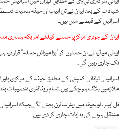
ایرانی سرکاری ٹی وی کے مطابق تہران میں اسرائیلی حملے
شہادت کے بعد ایران نے تل ابیب اور حیفہ سمیت فلسطی
اسرائیل کے قبضے میں ہیں۔
ایران کے جوہری مرکز پر حملے کیلئے امریکہ ہماری مدد
ایرانی میڈیا نے ان حملوں کو “بڑا میزائل حملہ” قرار دیا 
تک جاری رہیں گی۔
اسرائیلی توانائی کمپنی کے مطابق حیفہ کے مرکزی پاور ا
ملازمین ہلاک ہو چکے ہیں، تمام ریفائنری تنصیبات بند
تل ابیب اورحیفا میں ایئر سائرن بجنے لگےجبکہ اسرائیل
منتقل ہونے کی ہدایات جاری کر دی ہیں۔