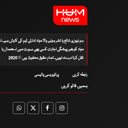
ہم نیوز پر شائع یا نشر ہونے والا مواد ادارتی ٹیم کی کاوش ہے۔ 
مواد کو بغیر پیشگی اجازت کسی بھی صورت میں استعمال یا
نقل کرنا درست نہیں۔ تمام حقوق محفوظ ہیں © 2026
رابطہ کریں
پرائیویسی پالیسی
ہمیں فالو کریں
WhatsApp
Twitter
Facebook
Facebook