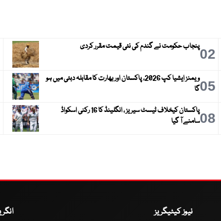
پنجاب حکومت نے گندم کی نئی قیمت مقرر کردی
3
02
ویمنز ایشیا کپ 2026، پاکستان اور بھارت کا مقابلہ دبئی میں ہو
6
05
گا
پاکستان کیخلاف ٹیسٹ سیریز ، انگلینڈ کا 16 رکنی اسکواڈ
9
08
سامنے آ گیا
نیوز کیٹیگریز
انگر