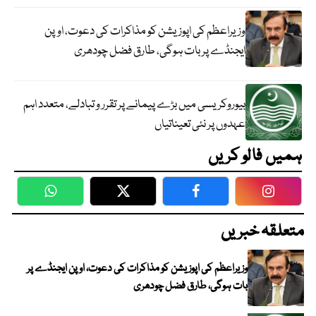
وزیراعظم کی اپوزیشن کو مذاکرات کی دعوت، اوپن
ایجنڈے پر بات ہوگی، طارق فضل چودھری
بیوروکریسی میں بڑے پیمانے پر تقرر و تبادلے، متعدد اہم
عہدوں پر نئی تعیناتیاں
ہمیں فالو کریں
WhatsApp
Twitter
Facebook
Faceboo
متعلقہ خبریں
وزیراعظم کی اپوزیشن کو مذاکرات کی دعوت، اوپن ایجنڈے پر
بات ہوگی، طارق فضل چودھری