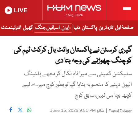
LIVE
7 Aug, 2026
صفحۂ اول
تازہ ترین
پاکستان
دنیا
ایران-اسرائیل جنگ
کھیل
انٹرٹینمنٹ
گیری کرسٹن نے پاکستان وائٹ بال کرکٹ ٹیم کی
کوچنگ چھوڑنے کی وجہ بتا دی
سلیکشن کمیٹی سے میرا نام نکال کر مجھے پلئینگ
الیون دینے کا منصوبہ بنایا گیا تو بطور کوچ میرے لیے
کچھ بچا ہی نہیں،سابق کوچ
|
شائع
June 15, 2025 9:51 PM
Faisal Zaheer