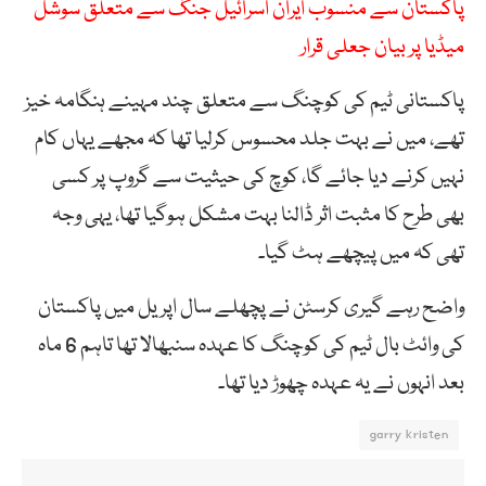
پاکستان سے منسوب ایران اسرائیل جنگ سے متعلق سوشل
میڈیا پر بیان جعلی قرار
پاکستانی ٹیم کی کوچنگ سے متعلق چند مہینے ہنگامہ خیز
تھے، میں نے بہت جلد محسوس کرلیا تھا کہ مجھے یہاں کام
نہیں کرنے دیا جائے گا، کوچ کی حیثیت سے گروپ پر کسی
بھی طرح کا مثبت اثر ڈالنا بہت مشکل ہوگیا تھا، یہی وجہ
تھی کہ میں پیچھے ہٹ گیا۔
واضح رہے گیری کرسٹن نے پچھلے سال اپریل میں پاکستان
کی وائٹ بال ٹیم کی کوچنگ کا عہدہ سنبھالا تھا تاہم 6 ماہ
بعد انہوں نے یہ عہدہ چھوڑ دیا تھا۔
garry kristen