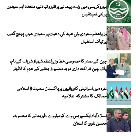
بیوروکریسی میں بڑے پیمانے پر تقرر و تبادلے، متعدد اہم عہدوں
پر نئی تعیناتیاں
وزیراعظم سعودی ولی عہد کی دعوت پر سعودی عرب پہنچ گئے،
پر تپاک استقبال
چین کے صدر کا خصوصی خط وزیراعظم شہباز شریف کے نام،
پاک چین شراکت داری مزید مضبوط بنانے کے عزم کا اظہار
غزہ میں اسرائیلی کارروائیوں پر پاکستان سمیت 8 اسلامی
ممالک کا مشترکہ اعلامیہ
اسلام آباد ایکسپریس وے کو موٹروے طرز بنانے کا منصوبہ،
محسن نقوی کا اعلان