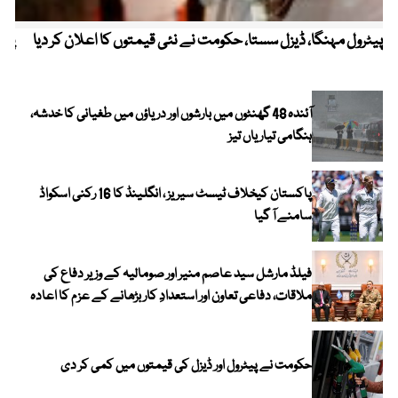
پیٹرول مہنگا، ڈیزل سستا، حکومت نے نئی قیمتوں کا اعلان کر دیا
پنج
آئندہ 48 گھنٹوں میں بارشوں اور دریاؤں میں طغیانی کا خدشہ،
ہنگامی تیاریاں تیز
پاکستان کیخلاف ٹیسٹ سیریز ، انگلینڈ کا 16 رکنی اسکواڈ
سامنے آ گیا
فیلڈ مارشل سید عاصم منیر اور صومالیہ کے وزیر دفاع کی
ملاقات، دفاعی تعاون اور استعدادِ کار بڑھانے کے عزم کا اعادہ
حکومت نے پیٹرول اور ڈیزل کی قیمتوں میں کمی کر دی