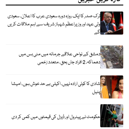
ترک صدر کا ایک روزہ دورہ سعودی عرب کا اعلان، سعودی
ولی عہد اور وزیراعظم شہباز شریف سے اہم ملاقات کریں
گے
دمشق کے نواحی علاقے جرمانہ میں منی بس میں
دھماکہ، 2 افراد جاں بحق، متعدد زخمی
شادی کا کوئی ارادہ نہیں، اکیلی بے حد خوش ہوں، امیشا
پٹیل
حکومت نے پیٹرول اور ڈیزل کی قیمتوں میں کمی کر دی