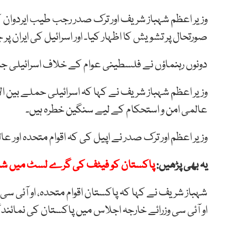
وزیر اعظم شہباز شریف اور ترک صدر رجب طیب ایردوان ک
صورتحال پر تشویش کا اظہار کیا۔ اور اسرائیل کی ایران
دونوں رہنماؤں نے فلسطینی عوام کے خلاف اسرائیلی 
وزیر اعظم شہباز شریف نے کہا کہ اسرائیلی حملے بین الا
عالمی امن و استحکام کے لیے سنگین خطرہ ہیں۔
وزیر اعظم اور ترک صدر نے اپیل کی کہ اقوام متحدہ اور عا
یہ بھی پڑھیں:
پاکستان کو فیٹف کی گرے لسٹ میں شام
شہباز شریف نے کہا کہ پاکستان اقوام متحدہ، او آئی سی سم
او آئی سی وزرائے خارجہ اجلاس میں پاکستان کی نمائند