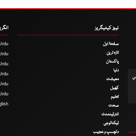
نیوز کیٹیگریز
انگر
صفحۂ اول
Urdu
تازہ ترین
Urdu
پاکستان
Urdu
دنیا
Urdu
اس
معیشت
Urdu
کھیل
Urdu
تعلیم
lish
صحت
انٹرٹینمنٹ
ٹیکنالوجی
دلچسپ و عجیب