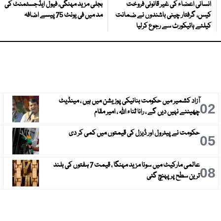
انسانی اعضاء کی غیر قانونی فروخت
بجلی مزید مہنگی، فیول ایڈجسٹمنٹ کی
کیس، گرفتار چینی باشندوں نے ضمانت
مد میں فی یونٹ 75 پیسے اضافہ
کیلئے ہائیکورٹ سے رجوع کرلیا
آزاد کشمیر میں حکومت بنانیکی پوزیشن میں ہیں ، مینڈیٹ
3
02
چھیننے نہیں دیں گے ، رانا ثناء اللہ ، امیر مقام
حکومت نے پیٹرول اور ڈیزل کی قیمتوں میں کمی کر دی
6
05
عالمی مارکیٹ میں سونا مزید مہنگا ، قیمت 7 ہفتوں کی بلند
9
08
ترین سطح پر پہنچ گئی