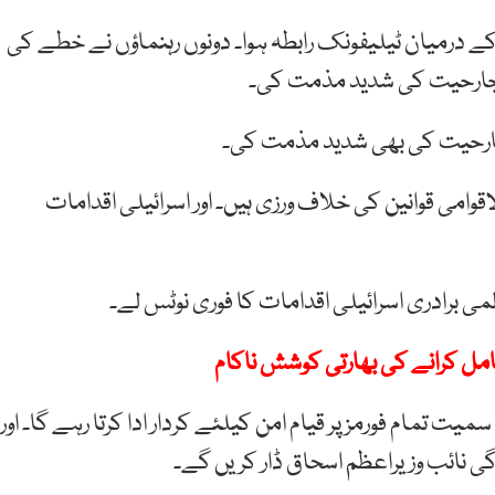
ے درمیان ٹیلیفونک رابطہ ہوا۔ دونوں رہنماؤں نے خطے کی
 پر جارحیت کی شدید مذمت کی۔
جارحیت کی بھی شدید مذمت کی۔
قوامی قوانین کی خلاف ورزی ہیں۔ اور اسرائیلی اقدامات
لمی برادری اسرائیلی اقدامات کا فوری نوٹس لے۔
ل کرانے کی بھارتی کوشش ناکام
یت تمام فورمز پر قیام امن کیلئے کردار ادا کرتا رہے گا۔ اور
گی نائب وزیراعظم اسحاق ڈار کریں گے۔