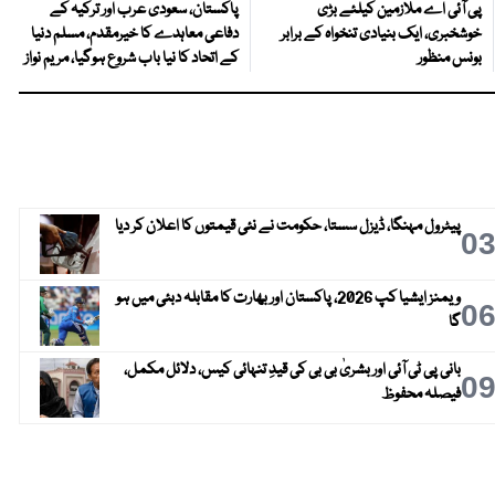
پی آئی اے ملازمین کیلئے بڑی
پاکستان، سعودی عرب اور ترکیہ کے
خوشخبری، ایک بنیادی تنخواہ کے برابر
دفاعی معاہدے کا خیرمقدم، مسلم دنیا
بونس منظور
کے اتحاد کا نیا باب شروع ہوگیا، مریم نواز
پیٹرول مہنگا، ڈیزل سستا، حکومت نے نئی قیمتوں کا اعلان کر دیا
0
ویمنز ایشیا کپ 2026، پاکستان اور بھارت کا مقابلہ دبئی میں ہو
0
گا
بانی پی ٹی آئی اور بشریٰ بی بی کی قیدِ تنہائی کیس، دلائل مکمل،
0
فیصلہ محفوظ