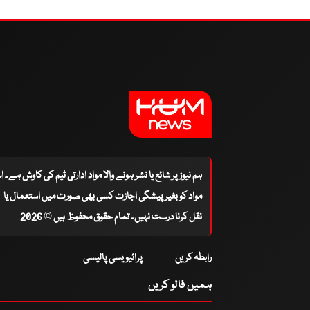
ہم نیوز پر شائع یا نشر ہونے والا مواد ادارتی ٹیم کی کاوش ہے۔ 
مواد کو بغیر پیشگی اجازت کسی بھی صورت میں استعمال یا
نقل کرنا درست نہیں۔ تمام حقوق محفوظ ہیں © 2026
رابطہ کریں
پرائیویسی پالیسی
ہمیں فالو کریں