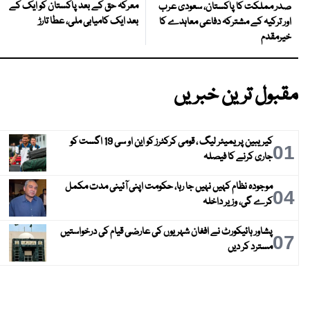
معرکہ حق کے بعد پاکستان کو ایک کے
صدر مملکت کا پاکستان، سعودی عرب
بعد ایک کامیابی ملی، عطا تارڑ
اور ترکیہ کے مشترکہ دفاعی معاہدے کا
خیرمقدم
مقبول ترین خبریں
کیریبین پریمیئر لیگ ، قومی کرکٹرز کو این او سی 19 اگست کو
01
جاری کرنے کا فیصلہ
موجودہ نظام کہیں نہیں جا رہا، حکومت اپنی آئینی مدت مکمل
04
کرے گی، وزیر داخلہ
پشاور ہائیکورٹ نے افغان شہریوں کی عارضی قیام کی درخواستیں
07
مسترد کر دیں