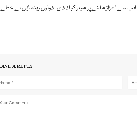
انب سے اعزاز ملنے پر مبارکباد دی۔ دونوں رہنماؤں نے خطے
EAVE A REPLY