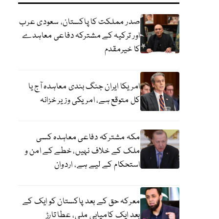
صدر مملکت کا پاکستان، سعودی عرب
اور ترکیہ کے مشترکہ دفاعی معاہدے
کا خیرمقدم
امریکا ایران جنگ بندی معاہدہ آج یا
کل متوقع ہے، امریکی وزیر خزانہ
مکہ مشترکہ دفاعی معاہدہ کسی
ملک کے خلاف نہیں، خطے کے امن و
استحکام کے لیے ہے، اردوان
معرکہ حق کے بعد پاکستان کو ایک کے
بعد ایک کامیابی ملی، عطا تارڑ