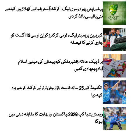
پہلے اپنی پھر دوسری لیگ ، کرکٹ آسٹریلیا نے کھلاڑیوں کیلئے
نئی پالیسی نافذ کر دی
کیریبین پریمیئر لیگ ، قومی کرکٹرز کو این او سی 19 اگست کو
جاری کرنے کا فیصلہ
براڈ پیک حادثہ،5غیرملکی کوہ پیماؤں کی میتیں اسلام
آبادپہنچادی گئیں
انگلینڈ کے 25 سالہ فاسٹ باؤلر جان ٹرنر نے کرکٹ کو خیر باد
کہہ دیا
ویمنز ایشیا کپ 2026، پاکستان اور بھارت کا مقابلہ دبئی میں
ہو گا