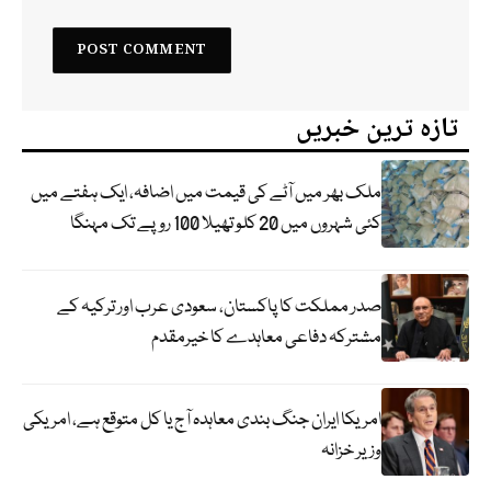
تازہ ترین خبریں
ملک بھر میں آٹے کی قیمت میں اضافہ، ایک ہفتے میں
کئی شہروں میں 20 کلو تھیلا 100 روپے تک مہنگا
صدر مملکت کا پاکستان، سعودی عرب اور ترکیہ کے
مشترکہ دفاعی معاہدے کا خیرمقدم
امریکا ایران جنگ بندی معاہدہ آج یا کل متوقع ہے، امریکی
وزیر خزانہ