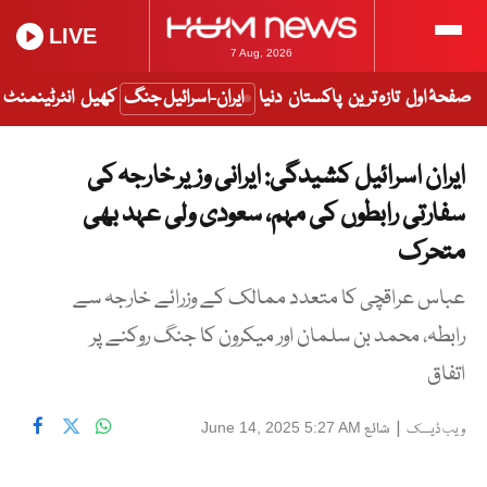
LIVE
7 Aug, 2026
صفحۂ اول
تازہ ترین
پاکستان
دنیا
ایران-اسرائیل جنگ
کھیل
انٹرٹینمنٹ
ایران اسرائیل کشیدگی: ایرانی وزیر خارجہ کی
سفارتی رابطوں کی مہم، سعودی ولی عہد بھی
متحرک
عباس عراقچی کا متعدد ممالک کے وزرائے خارجہ سے
رابطہ، محمد بن سلمان اور میکرون کا جنگ روکنے پر
اتفاق
|
شائع
June 14, 2025 5:27 AM
ویب ڈیسک