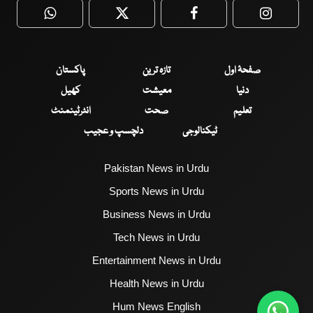
WhatsApp
Twitter
Facebook
Faceboo
صفحۂ اول
تازہ ترین
پاکستان
دنیا
معیشت
کھیل
تعلیم
صحت
انٹرٹینمنٹ
ٹیکنالوجی
دلچسپ و عجیب
Pakistan News in Urdu
Sports News in Urdu
Business News in Urdu
Tech News in Urdu
Entertainment News in Urdu
Health News in Urdu
Hum News English