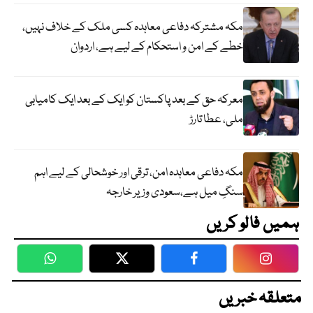
مکہ مشترکہ دفاعی معاہدہ کسی ملک کے خلاف نہیں،
خطے کے امن و استحکام کے لیے ہے، اردوان
معرکہ حق کے بعد پاکستان کو ایک کے بعد ایک کامیابی
ملی، عطا تارڑ
مکہ دفاعی معاہدہ امن، ترقی اور خوشحالی کے لیے اہم
سنگِ میل ہے،سعودی وزیر خارجہ
ہمیں فالو کریں
WhatsApp
Twitter
Facebook
Faceboo
متعلقہ خبریں