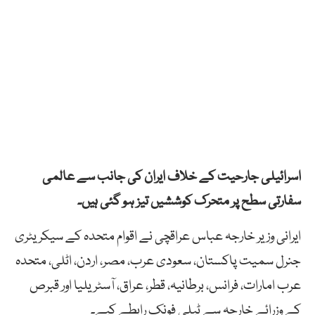
اسرائیلی جارحیت کے خلاف ایران کی جانب سے عالمی
سفارتی سطح پر متحرک کوششیں تیز ہو گئی ہیں۔
ایرانی وزیر خارجہ عباس عراقچی نے اقوام متحدہ کے سیکریٹری
جنرل سمیت پاکستان، سعودی عرب، مصر، اردن، اٹلی، متحدہ
عرب امارات، فرانس، برطانیہ، قطر، عراق، آسٹریلیا اور قبرص
کے وزرائے خارجہ سے ٹیلی فونک رابطے کیے۔