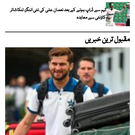
ٹیم سے ڈراپ ہونے کے بعد نعمان علی کی نئی اننگز، لنکاشائر
کاؤنٹی سے معاہدہ
مقبول ترین خبریں