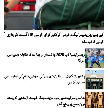
کیریبین پریمیئر لیگ ، قومی کرکٹرز کو این او سی 19 اگست کو جاری
آز
کرنے کا فیصلہ
چھی
ویمنز ایشیا کپ 2026، پاکستان اور بھارت کا مقابلہ دبئی میں
ہو گا
پشاور ہائیکورٹ نے افغان شہریوں کی عارضی قیام کی درخواستیں
مسترد کر دیں
عالمی مارکیٹ میں سونا مزید مہنگا ، قیمت 7 ہفتوں کی بلند
ترین سطح پر پہنچ گئی