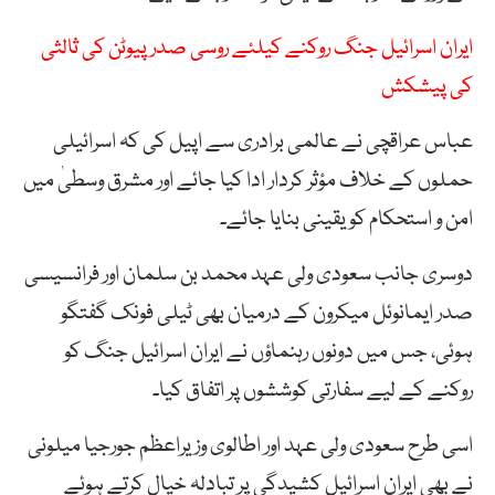
ایران اسرائیل جنگ روکنے کیلئے روسی صدر پیوٹن کی ثالثی
کی پیشکش
عباس عراقچی نے عالمی برادری سے اپیل کی کہ اسرائیلی
حملوں کے خلاف مؤثر کردار ادا کیا جائے اور مشرق وسطیٰ میں
امن و استحکام کو یقینی بنایا جائے۔
دوسری جانب سعودی ولی عہد محمد بن سلمان اور فرانسیسی
صدر ایمانوئل میکرون کے درمیان بھی ٹیلی فونک گفتگو
ہوئی، جس میں دونوں رہنماؤں نے ایران اسرائیل جنگ کو
روکنے کے لیے سفارتی کوششوں پر اتفاق کیا۔
اسی طرح سعودی ولی عہد اور اطالوی وزیراعظم جورجیا میلونی
نے بھی ایران اسرائیل کشیدگی پر تبادلہ خیال کرتے ہوئے