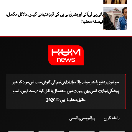
بانی پی ٹی آئی اور بشریٰ بی بی کی قیدِ تنہائی کیس، دلائل مکمل،
فیصلہ محفوظ
ہم نیوز پر شائع یا نشر ہونے والا مواد ادارتی ٹیم کی کاوش ہے۔ اس مواد کو بغیر
پیشگی اجازت کسی بھی صورت میں استعمال یا نقل کرنا درست نہیں۔ تمام
حقوق محفوظ ہیں © 2026
رابطہ کریں
پرائیویسی پالیسی