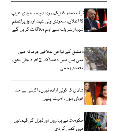
ترک صدر کا ایک روزہ دورہ سعودی عرب
کا اعلان، سعودی ولی عہد اور وزیراعظم
شہباز شریف سے اہم ملاقات کریں گے
دمشق کے نواحی علاقے جرمانہ میں
منی بس میں دھماکہ، 2 افراد جاں بحق،
متعدد زخمی
شادی کا کوئی ارادہ نہیں، اکیلی بے حد
خوش ہوں، امیشا پٹیل
حکومت نے پیٹرول اور ڈیزل کی قیمتوں
میں کمی کر دی