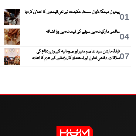
پیٹرول مہنگا، ڈیزل سستا، حکومت نے نئی قیمتوں کا اعلان کر دیا
01
عالمی مارکیٹ میں سونے کی قیمت میں بڑا اضافہ
04
فیلڈ مارشل سید عاصم منیر اور صومالیہ کے وزیر دفاع کی
07
ملاقات، دفاعی تعاون اور استعدادِ کار بڑھانے کے عزم کا اعادہ