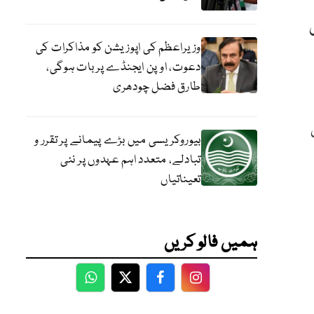
وزیراعظم کی اپوزیشن کو مذاکرات کی
دعوت، اوپن ایجنڈے پر بات ہوگی،
طارق فضل چودھری
بیوروکریسی میں بڑے پیمانے پر تقرر و
تبادلے، متعدد اہم عہدوں پر نئی
تعیناتیاں
ہمیں فالو کریں
WhatsApp
Twitter
Facebook
Facebook