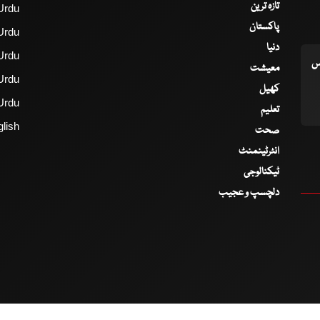
تازہ ترین
Urdu
پاکستان
Urdu
دنیا
Urdu
اس
معیشت
Urdu
کھیل
Urdu
تعلیم
lish
صحت
انٹرٹینمنٹ
ٹیکنالوجی
دلچسپ و عجیب