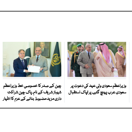
وزیراعظم سعودی ولی عہد کی دعوت پر
چین کے صدر کا خصوصی خط وزیراعظم
سعودی عرب پہنچ گئے، پر تپاک استقبال
شہباز شریف کے نام، پاک چین شراکت
داری مزید مضبوط بنانے کے عزم کا اظہار