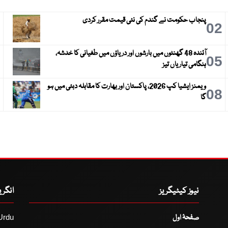
پنجاب حکومت نے گندم کی نئی قیمت مقرر کردی
3
02
آئندہ 48 گھنٹوں میں بارشوں اور دریاؤں میں طغیانی کا خدشہ،
6
05
ہنگامی تیاریاں تیز
ویمنز ایشیا کپ 2026، پاکستان اور بھارت کا مقابلہ دبئی میں ہو
9
08
گا
نیوز کیٹیگریز
انگر
صفحۂ اول
Urdu