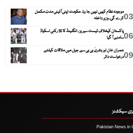
موجودہ نظام کہیں نہیں جا رہا، حکومت اپنی آئینی مدت مکمل
0
کرے گی، وزیر داخلہ
پاکستان کیخلاف ٹیسٹ سیریز ، انگلینڈ کا 16 رکنی اسکواڈ
0
سامنے آ گیا
عمران خان اور بشریٰ بی بی سے جیل میں ملاقات کیلئے
0
درخواست دائر
یزی سیکشنز
Pakistan News in 