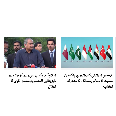
غزہ میں اسرائیلی کارروائیوں پر پاکستان
اسلام آباد ایکسپریس وے کو موٹروے
سمیت 8 اسلامی ممالک کا مشترکہ
طرز بنانے کا منصوبہ، محسن نقوی کا
اعلامیہ
اعلان