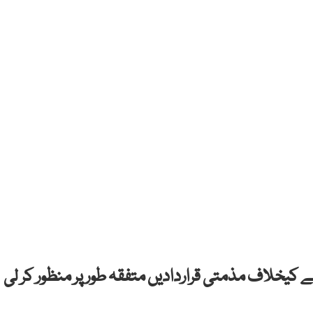
ے کیخلاف مذمتی قراردادیں متفقہ طور پر منظور کر لی