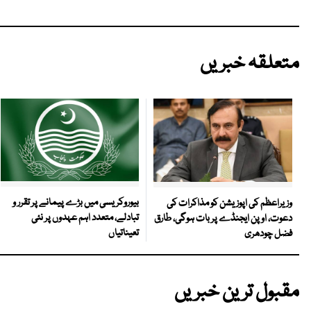
متعلقہ خبریں
بیوروکریسی میں بڑے پیمانے پر تقرر و
وزیراعظم کی اپوزیشن کو مذاکرات کی
تبادلے، متعدد اہم عہدوں پر نئی
دعوت، اوپن ایجنڈے پر بات ہوگی، طارق
تعیناتیاں
فضل چودھری
مقبول ترین خبریں