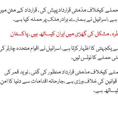
ی حملے کیخلاف مذمتی قرارداد پیش کی ، قرارداد کے متن میں
ا ہے ،اسرائیل نے ہمارے برادر ملک پر حملہ کیا ہے۔
ہ ، مشکل کی گھڑی میں ایران کیساتھ ہیں ، پاکستان
ے یکجہتی کا اظہار کرتا ہے، اسرائیل نے اقوام متحدہ چارٹر کی
یلی حملے کا نوٹس لیں۔
حملے کیخلاف مذمتی قرارداد منظو ر کی گئی ، نوید قمر کی
 قوانین کی خلاف ورزی ہے ،جارحانہ اقدامات سے دنیا کا امن
کیساتھ ہے۔