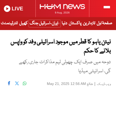
LIVE
9 Aug, 2026
صفحۂ اول
تازہ ترین
پاکستان
دنیا
ایران-اسرائیل جنگ
کھیل
انٹرٹینمنٹ
نیتن یاہو کا قطر میں موجود اسرائیلی وفد کو واپس
بلانے کا حکم
دوحہ میں صرف ایک چھوٹی ٹیم مذاکرات جاری رکھے
گی، اسرائیلی میڈیا
|
شائع
May 21, 2025 12:56 AM
ویب ڈیسک