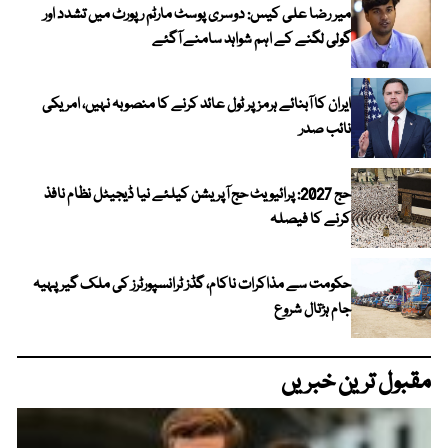
میر رضا علی کیس: دوسری پوسٹ مارٹم رپورٹ میں تشدد اور
گولی لگنے کے اہم شواہد سامنے آگئے
ایران کا آبنائے ہرمز پر ٹول عائد کرنے کا منصوبہ نہیں، امریکی
نائب صدر
حج 2027: پرائیویٹ حج آپریشن کیلئے نیا ڈیجیٹل نظام نافذ
کرنے کا فیصلہ
حکومت سے مذاکرات ناکام، گڈز ٹرانسپورٹرز کی ملک گیر پہیہ
جام ہڑتال شروع
مقبول ترین خبریں