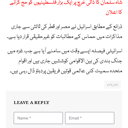
شاہ سلمان کا ذاتی خرچ پر ایک ہزار فلسطینیوں کو حج کرانے
کا اعلان
ذرائع کے مطابق اسرائیل نے مصر اور قطر کی ثالثی سے جاری
مذاکرات میں حماس کے مطالبات کو غیرحقیقی قرار دیا ہے۔
اسرائیلی فیصلہ ایسے وقت میں سامنے آیا ہے جب غزہ میں
جنگ بندی کی بین الاقوامی کوششیں جاری ہیں اور اقوام
متحدہ سمیت کئی عالمی قوتیں فریقین پردباؤ ڈال رہی ہیں۔
نیتن یاہو
LEAVE A REPLY