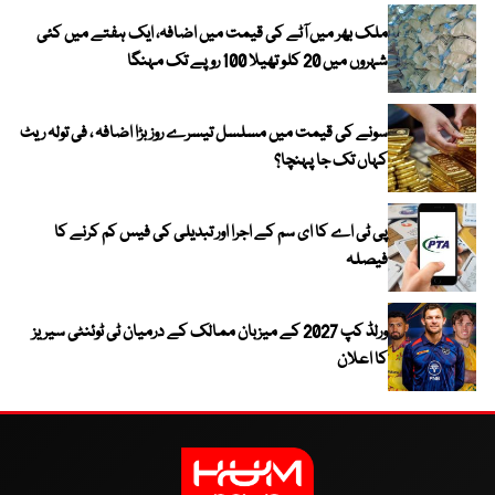
ملک بھر میں آٹے کی قیمت میں اضافہ، ایک ہفتے میں کئی
شہروں میں 20 کلو تھیلا 100 روپے تک مہنگا
سونے کی قیمت میں مسلسل تیسرے روز بڑا اضافہ ، فی تولہ ریٹ
کہاں تک جا پہنچا؟
پی ٹی اے کا ای سم کے اجرا اور تبدیلی کی فیس کم کرنے کا
فیصلہ
ورلڈ کپ 2027 کے میزبان ممالک کے درمیان ٹی ٹوئنٹی سیریز
کا اعلان