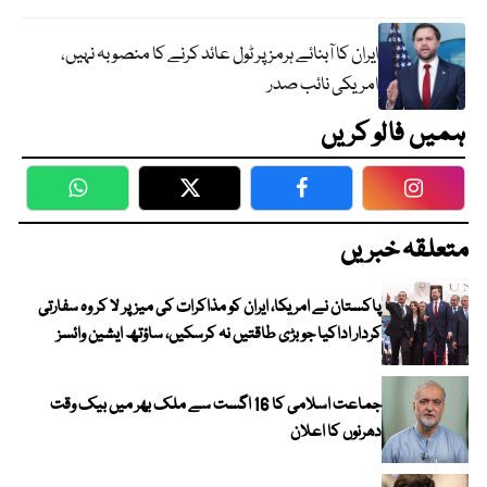
ایران کا آبنائے ہرمز پر ٹول عائد کرنے کا منصوبہ نہیں،
امریکی نائب صدر
ہمیں فالو کریں
WhatsApp
Twitter
Facebook
Faceboo
متعلقہ خبریں
پاکستان نے امریکا، ایران کو مذاکرات کی میز پر لا کر وہ سفارتی
کردار اداکیا جو بڑی طاقتیں نہ کرسکیں، ساؤتھ ایشین وائسز
جماعت اسلامی کا 16 اگست سے ملک بھر میں بیک وقت
دھرنوں کا اعلان