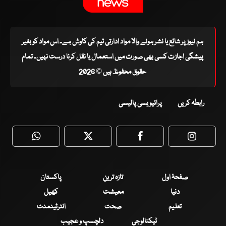
ہم نیوز پر شائع یا نشر ہونے والا مواد ادارتی ٹیم کی کاوش ہے۔ اس مواد کو بغیر
پیشگی اجازت کسی بھی صورت میں استعمال یا نقل کرنا درست نہیں۔ تمام
حقوق محفوظ ہیں © 2026
رابطہ کریں
پرائیویسی پالیسی
WhatsApp
Twitter
Facebook
Faceboo
صفحۂ اول
تازہ ترین
پاکستان
دنیا
معیشت
کھیل
تعلیم
صحت
انٹرٹینمنٹ
ٹیکنالوجی
دلچسپ و عجیب