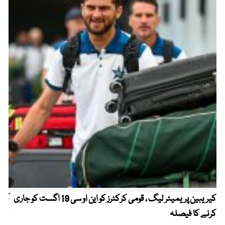
کیریبین پریمیئر لیگ ، قومی کرکٹرز کو این او سی 19 اگست کو جاری
آز
کرنے کا فیصلہ
چھی