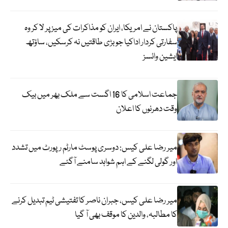
پاکستان نے امریکا، ایران کو مذاکرات کی میز پر لا کر وہ
سفارتی کردار اداکیا جو بڑی طاقتیں نہ کرسکیں، ساؤتھ
ایشین وائسز
جماعت اسلامی کا 16 اگست سے ملک بھر میں بیک
وقت دھرنوں کا اعلان
میر رضا علی کیس: دوسری پوسٹ مارٹم رپورٹ میں تشدد
اور گولی لگنے کے اہم شواہد سامنے آگئے
میر رضا علی کیس، جبران ناصر کا تفتیشی ٹیم تبدیل کرنے
کا مطالبہ، والدین کا موقف بھی آ گیا