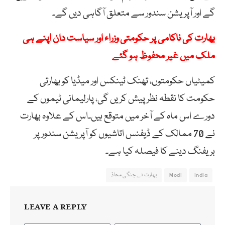
گے اور آپریشن سندور سے متعلق آگاہی دیں گے۔
بھارت کی ناکامی پر حکومتی وزراء اور سیاست دان اپنے ہی
ملک میں غیر محفوظ ہو گئے
کمیٹیاں حکومتوں، تھنک ٹینکس اور میڈیا کو بھارتی
حکومت کا نقطہ نظر پیش کریں گی، پارلیمانی ٹیموں کے
دورے اس ماہ کے آخر میں متوقع ہیں۔اس کے علاوہ بھارت
نے 70 ممالک کے ڈیفنس اتاشیوں کو آپریشن سندور پر
بریفنگ دینے کا فیصلہ کیا ہے۔
india
Modi
بھارت نے جنگی محاذ
LEAVE A REPLY