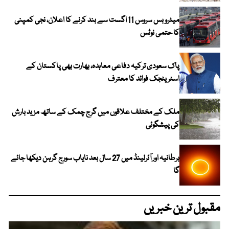
میٹرو بس سروس 11 اگست سے بند کرنے کا اعلان، نجی کمپنی
کا حتمی نوٹس
پاک سعودی ترکیہ دفاعی معاہدہ، بھارت بھی پاکستان کے
اسٹریٹجک فوائد کا معترف
ملک کے مختلف علاقوں میں گرج چمک کے ساتھ مزید بارش
کی پیشگوئی
برطانیہ اور آئرلینڈ میں 27 سال بعد نایاب سورج گرہن دیکھا جائے
گا
مقبول ترین خبریں