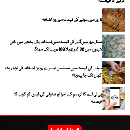
کرنے کا فیصلہ
چھی
4 روز میں سونے کی قیمت میں بڑا اضافہ
ملک بھر میں آٹے کی قیمت میں اضافہ، ایک ہفتے میں کئی
شہروں میں 20 کلو تھیلا 100 روپے تک مہنگا
سونے کی قیمت میں مسلسل تیسرے روز بڑا اضافہ ، فی تولہ ریٹ
کہاں تک جا پہنچا؟
پی ٹی اے کا ای سم کے اجرا اور تبدیلی کی فیس کم کرنے کا
فیصلہ