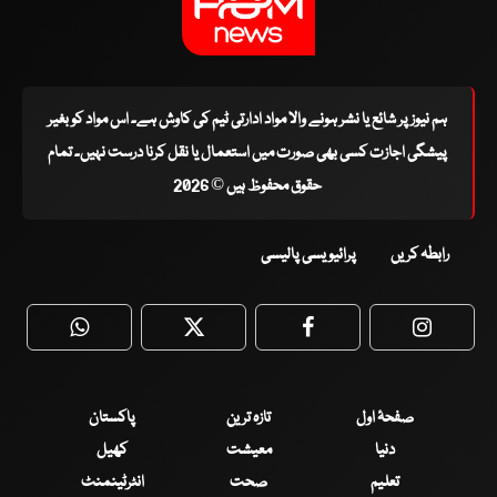
ہم نیوز پر شائع یا نشر ہونے والا مواد ادارتی ٹیم کی کاوش ہے۔ اس مواد کو بغیر
پیشگی اجازت کسی بھی صورت میں استعمال یا نقل کرنا درست نہیں۔ تمام
حقوق محفوظ ہیں © 2026
رابطہ کریں
پرائیویسی پالیسی
WhatsApp
Twitter
Facebook
Faceboo
صفحۂ اول
تازہ ترین
پاکستان
دنیا
معیشت
کھیل
تعلیم
صحت
انٹرٹینمنٹ