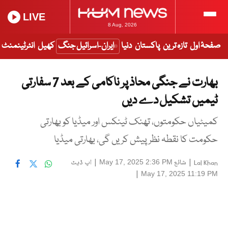
LIVE
8 Aug, 2026
صفحۂ اول
تازہ ترین
پاکستان
دنیا
ایران-اسرائیل جنگ
کھیل
انٹرٹینمنٹ
بھارت نے جنگی محاذ پر ناکامی کے بعد 7 سفارتی
ٹیمیں تشکیل دے دیں
کمیٹیاں حکومتوں، تھنک ٹینکس اور میڈیا کو بھارتی
حکومت کا نقطہ نظر پیش کریں گی، بھارتی میڈیا
|
شائع
|
اپ ڈیٹ
May 17, 2025 2:36 PM
Lal Khan
|
May 17, 2025 11:19 PM