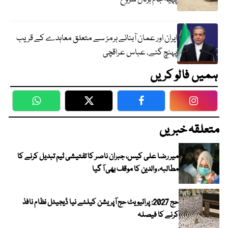
ایران اور عمان آبنائے ہرمز سے متعلق معاہدے کے قریب
پہنچ گئے، عباس عراقچی
ہمیں فالو کریں
WhatsApp
Twitter
Facebook
Faceboo
متعلقہ خبریں
میر رضا علی کیس، جبران ناصر کا تفتیشی ٹیم تبدیل کرنے کا
مطالبہ، والدین کا موقف بھی آ گیا
حج 2027: پرائیویٹ حج آپریشن کیلئے نیا ڈیجیٹل نظام نافذ
کرنے کا فیصلہ