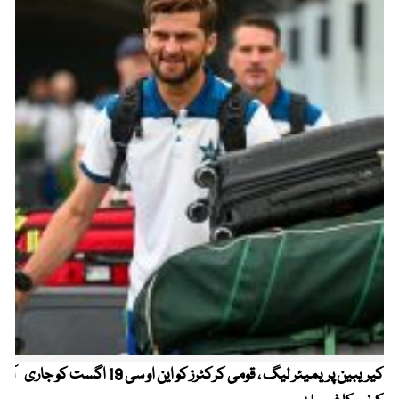
کیریبین پریمیئر لیگ ، قومی کرکٹرز کو این او سی 19 اگست کو جاری
آز