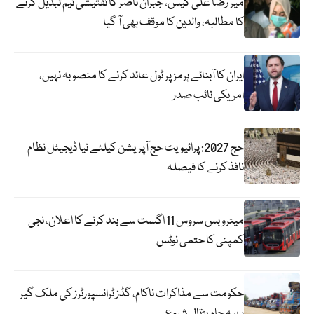
میر رضا علی کیس، جبران ناصر کا تفتیشی ٹیم تبدیل کرنے
کا مطالبہ، والدین کا موقف بھی آ گیا
ایران کا آبنائے ہرمز پر ٹول عائد کرنے کا منصوبہ نہیں،
امریکی نائب صدر
حج 2027: پرائیویٹ حج آپریشن کیلئے نیا ڈیجیٹل نظام
نافذ کرنے کا فیصلہ
میٹرو بس سروس 11 اگست سے بند کرنے کا اعلان، نجی
کمپنی کا حتمی نوٹس
حکومت سے مذاکرات ناکام، گڈز ٹرانسپورٹرز کی ملک گیر
پہیہ جام ہڑتال شروع