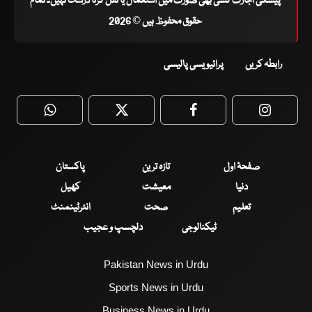
پیشگی اجازت کسی بھی صورت میں استعمال یا نقل کرنا درست نہیں۔ تمام
حقوق محفوظ ہیں © 2026
رابطہ کریں
پرائیویسی پالیسی
WhatsApp
Twitter
Facebook
Faceboo
صفحۂ اول
تازہ ترین
پاکستان
دنیا
معیشت
کھیل
تعلیم
صحت
انٹرٹینمنٹ
ٹیکنالوجی
دلچسپ و عجیب
Pakistan News in Urdu
Sports News in Urdu
Business News in Urdu