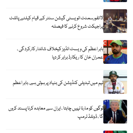
لاانفورسمنٹ انویسٹی گیشن سنٹر کے قیام کیلئے پائلٹ
پراجیکٹ شروع کرنے کا فیصلہ
بابر اعظم کی ویسٹ انڈیز کیخلاف شاندار کارکردگی ،
عمران خان کا ریکارڈ برابر کر دیا
ٹیم میں تبدیلی کنڈیشن کی بنیاد پر ہوتی ہے، بابر اعظم
لوگوں کو مارنا نہیں چاہتا ، ایران سے معاہدہ کرنا پسند کروں
گا ، ڈونلڈ ٹرمپ