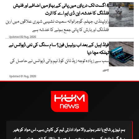
4 اگست تک دریاؤں میں پانی کے بہاؤ میں اضافے اور فلیش
فلڈنگ کا خدشہ، این ڈی ایم اے کا الرٹ
راولپنڈی، جہلم، گوجرانوالہ سمیت نشیبی شہری علاقوں میں اربن
فلڈنگ اور بارش کا پانی جمع ہونے کا خدشہ ہے
Updated 02 Aug, 2026
فولڈ ایبل کے بعد اب رولیبل فون؟ سام سنگ کی نئی ڈیوائس نے
تہلکہ مچا دیا
سب سے زیادہ توجہ زیڈ نائن کوڈ نیم والی ڈیوائس نے حاصل کی
ہے
Updated 01 Aug, 2026
ہم نیوز پر شائع یا نشر ہونے والا مواد ادارتی ٹیم کی کاوش ہے۔ اس مواد کو بغیر