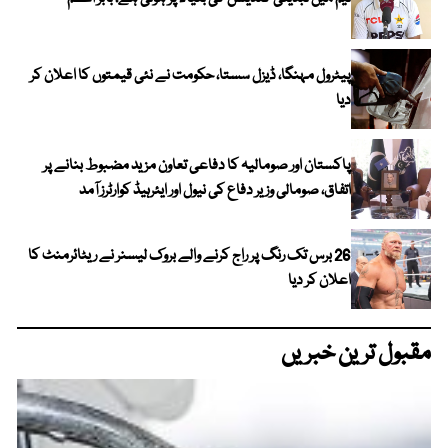
پیٹرول مہنگا، ڈیزل سستا، حکومت نے نئی قیمتوں کا اعلان کر
دیا
پاکستان اور صومالیہ کا دفاعی تعاون مزید مضبوط بنانے پر
اتفاق، صومالی وزیر دفاع کی نیول اور ایئرہیڈ کوارٹرز آمد
26 برس تک رنگ پر راج کرنے والے بروک لیسنر نے ریٹائرمنٹ کا
اعلان کر دیا
مقبول ترین خبریں