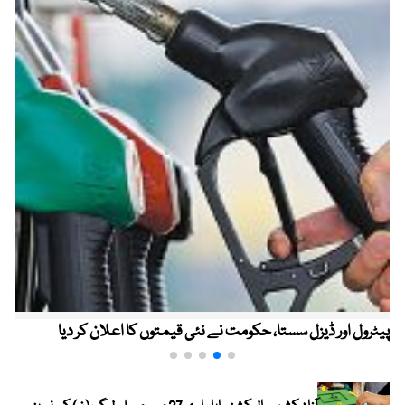
پیٹرول اور ڈیزل سستا، حکومت نے نئی قیمتوں کا اعلان کر دیا