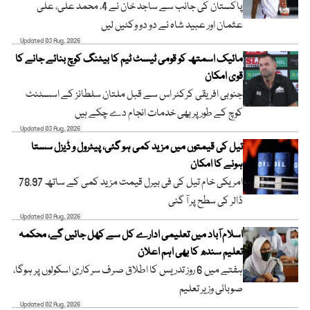
پاکستان کی جانب سے ساجد خان نے 4، محمد علی، علی
عثمان اور عبید شاہ نے دو دو وکٹیں لیں
Updated 03 Aug, 2026
مائیک اسمتھ کو قومی ٹیسٹ ٹیم کا بیٹنگ کوچ بنائے جانے کا
قوی امکان
جنوبی افریقی کرکٹر اس سے قبل ملتان سلطانز کے اسسٹنٹ
کوچ کے طور پر بھی خدمات انجام دے چکے ہیں
Updated 03 Aug, 2026
تیل کی قیمتوں میں مزید کمی ہو گئی، پیٹرول و ڈیزل سستا
ہونے کا امکان
امریکی خام تیل کی فی بیرل قیمت مزید کمی کے ساتھ 78.97
ڈالر کی سطح پر آ گئی
Updated 03 Aug, 2026
اسلام آباد میں تعلیمی ادارے کل سے کھل جائیں گے، محکمہ
تعلیم سندھ کا بھی اہم اعلان
ہفتے میں 6 روز تدریس کا اطلاق صرف سرکاری اسکولوں پر ہوگا،
صوبائی وزیر تعلیم
Updated 02 Aug, 2026