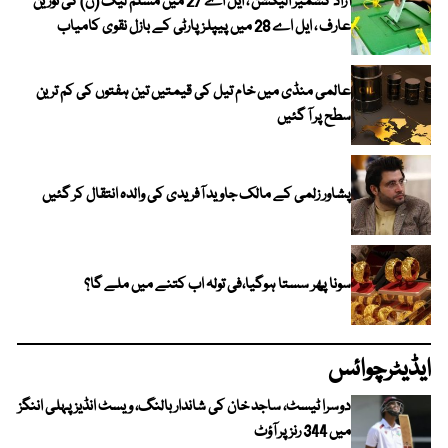
آزاد کشمیر الیکشن ، ایل اے 27 میں مسلم لیگ (ن) کی نورین
عارف ، ایل اے 28 میں پیپلز پارٹی کے بازل نقوی کامیاب
عالمی منڈی میں خام تیل کی قیمتیں تین ہفتوں کی کم ترین
سطح پر آ گئیں
پشاور زلمی کے مالک جاوید آفریدی کی والدہ انتقال کر گئیں
سونا پھر سستا ہوگیا،فی تولہ اب کتنے میں ملے گا؟
ایڈیٹرچوائس
دوسرا ٹیسٹ، ساجد خان کی شاندار بالنگ، ویسٹ انڈیز پہلی اننگز
میں 344 رنز پر آؤٹ