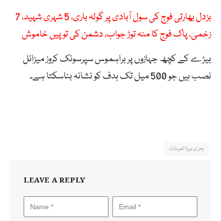
بزدل بھارتی فوج کی سول آبادی پر گولہ باری، 5 شہری شہید، 7
زخمی، پاک فوج کا منہ توڑ جواب، دشمن کی توپیں خاموش
بیڑے کے کچھ جہازوں پر براہموس سپرسونک کروز میزائل
نصب ہیں جو 500 میل تک ہدف کو نشانہ بناسکتا ہے۔
بحری بیڑا تعینات
LEAVE A REPLY