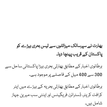
بھارت نے سپرسانک میزائلوں سے لیس بحری بیڑے کو
پاکستان کے قریب پہنچا دیا۔
برطانوی اخبار کے مطابق بھارتی بحری بیڑا پاکستانی ساحل سے
300 سے 400 میل کے فاصلے پر موجود ہے۔
برطانوی اخبار کے مطابق بھارتی بحریہ کے بیڑے میں ایئر
کرافٹ کریئر، ڈسٹرائرز، فریگیٹس اور اینٹی سب میرین جہاز
شامل ہیں۔