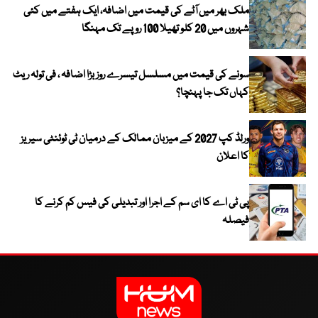
ملک بھر میں آٹے کی قیمت میں اضافہ، ایک ہفتے میں کئی
شہروں میں 20 کلو تھیلا 100 روپے تک مہنگا
سونے کی قیمت میں مسلسل تیسرے روز بڑا اضافہ ، فی تولہ ریٹ
کہاں تک جا پہنچا؟
ورلڈ کپ 2027 کے میزبان ممالک کے درمیان ٹی ٹوئنٹی سیریز
کا اعلان
پی ٹی اے کا ای سم کے اجرا اور تبدیلی کی فیس کم کرنے کا
فیصلہ