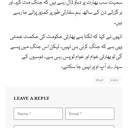
سمیت سب بھارت پر دباؤ ڈال رہے ہیں کہ جنگ مت کرو۔ اور
ہر گزرتے دن کے ساتھ ہم سفارتی طور پر کمزور پڑتے جا رہے
ہیں۔
انہوں نے کہا کہ لگتا ہے بھارتی حکومت کی حکمت عملی
یہی ہے کہ جنگ کرنی ہی نہیں۔ لیکن اس جنگ میں پسے
گی تو بھارتی عوام اور عوام تو پس رہی ہے۔ دوسروں کے
سہارے آپ اوپر نہیں جا سکتے۔
Modi
india
LEAVE A REPLY