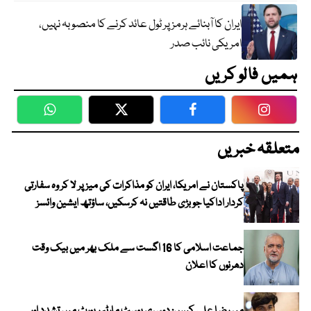
ایران کا آبنائے ہرمز پر ٹول عائد کرنے کا منصوبہ نہیں،
امریکی نائب صدر
ہمیں فالو کریں
WhatsApp
Twitter
Facebook
Faceboo
متعلقہ خبریں
پاکستان نے امریکا، ایران کو مذاکرات کی میز پر لا کر وہ سفارتی
کردار اداکیا جو بڑی طاقتیں نہ کرسکیں، ساؤتھ ایشین وائسز
جماعت اسلامی کا 16 اگست سے ملک بھر میں بیک وقت
دھرنوں کا اعلان