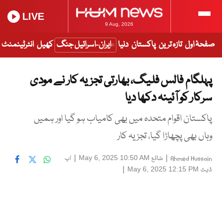
LIVE
9 Aug, 2026
صفحۂ اول
تازہ ترین
پاکستان
دنیا
ایران-اسرائیل جنگ
کھیل
انٹرٹینمنٹ
پہلگام فالس فلیگ، بھارتی تجزیہ کار نے مودی
سرکار کو آئینہ دکھا دیا
پاکستان اقوام متحدہ میں بھی کامیاب ہو گیا اور ہمیں
وہاں بھی پچھاڑا گیا، تجزیہ کار
|
شائع
|
اپ
May 6, 2025 10:50 AM
Ahmed Hussain
ڈیٹ
|
May 6, 2025 12:15 PM