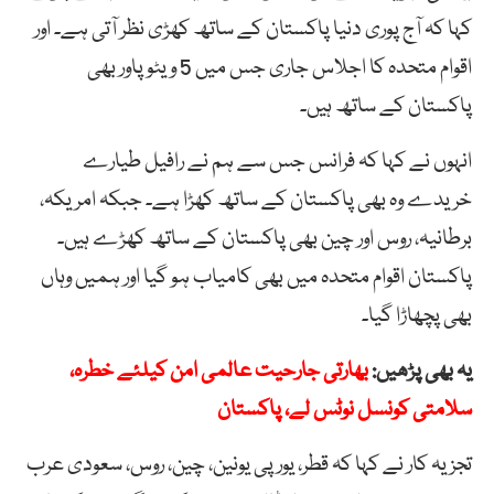
کہا کہ آج پوری دنیا پاکستان کے ساتھ کھڑی نظر آتی ہے۔ اور
اقوام متحدہ کا اجلاس جاری جس میں 5 ویٹو پاور بھی
پاکستان کے ساتھ ہیں۔
انہوں نے کہا کہ فرانس جس سے ہم نے رافیل طیارے
خریدے وہ بھی پاکستان کے ساتھ کھڑا ہے۔ جبکہ امریکہ،
برطانیہ، روس اور چین بھی پاکستان کے ساتھ کھڑے ہیں۔
پاکستان اقوام متحدہ میں بھی کامیاب ہو گیا اور ہمیں وہاں
بھی پچھاڑا گیا۔
یہ بھی پڑھیں:
بھارتی جارحیت عالمی امن کیلئے خطرہ،
سلامتی کونسل نوٹس لے، پاکستان
تجزیہ کار نے کہا کہ قطر، یورپی یونین، چین، روس، سعودی عرب