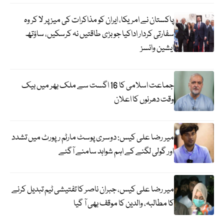
پاکستان نے امریکا، ایران کو مذاکرات کی میز پر لا کر وہ
سفارتی کردار اداکیا جو بڑی طاقتیں نہ کرسکیں، ساؤتھ
ایشین وائسز
جماعت اسلامی کا 16 اگست سے ملک بھر میں بیک
وقت دھرنوں کا اعلان
میر رضا علی کیس: دوسری پوسٹ مارٹم رپورٹ میں تشدد
اور گولی لگنے کے اہم شواہد سامنے آگئے
میر رضا علی کیس، جبران ناصر کا تفتیشی ٹیم تبدیل کرنے
کا مطالبہ، والدین کا موقف بھی آ گیا