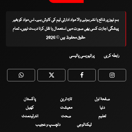
ہم نیوز پر شائع یا نشر ہونے والا مواد ادارتی ٹیم کی کاوش ہے۔ اس مواد کو بغیر
پیشگی اجازت کسی بھی صورت میں استعمال یا نقل کرنا درست نہیں۔ تمام
حقوق محفوظ ہیں © 2026
رابطہ کریں
پرائیویسی پالیسی
WhatsApp
Twitter
Facebook
Faceboo
صفحۂ اول
تازہ ترین
پاکستان
دنیا
معیشت
کھیل
تعلیم
صحت
انٹرٹینمنٹ
ٹیکنالوجی
دلچسپ و عجیب