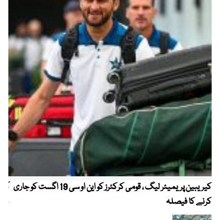
کیریبین پریمیئر لیگ ، قومی کرکٹرز کو این او سی 19 اگست کو جاری
آز
کرنے کا فیصلہ
چھی