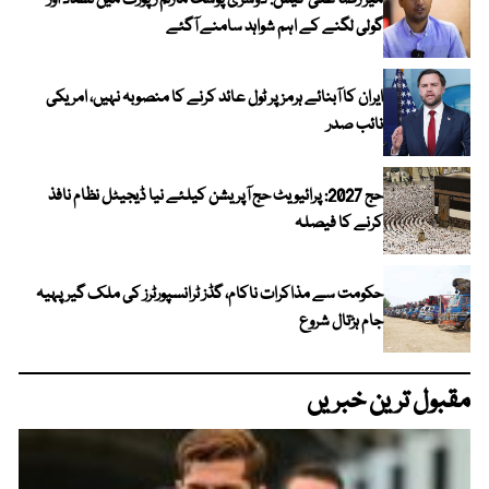
میر رضا علی کیس: دوسری پوسٹ مارٹم رپورٹ میں تشدد اور
گولی لگنے کے اہم شواہد سامنے آگئے
ایران کا آبنائے ہرمز پر ٹول عائد کرنے کا منصوبہ نہیں، امریکی
نائب صدر
حج 2027: پرائیویٹ حج آپریشن کیلئے نیا ڈیجیٹل نظام نافذ
کرنے کا فیصلہ
حکومت سے مذاکرات ناکام، گڈز ٹرانسپورٹرز کی ملک گیر پہیہ
جام ہڑتال شروع
مقبول ترین خبریں