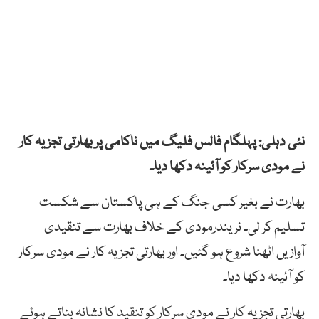
نئی دہلی: پہلگام فالس فلیگ میں ناکامی پر بھارتی تجزیہ کار
نے مودی سرکار کو آئینہ دکھا دیا۔
بھارت نے بغیر کسی جنگ کے ہی پاکستان سے شکست
تسلیم کر لی۔ نریندرمودی کے خلاف بھارت سے تنقیدی
آوازیں اٹھنا شروع ہو گئیں۔ اور بھارتی تجزیہ کار نے مودی سرکار
کو آئینہ دکھا دیا۔
بھارتی تجزیہ کار نے مودی سرکار کو تنقید کا نشانہ بناتے ہوئے