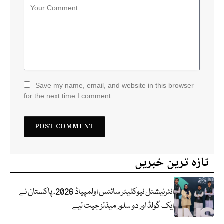
Save my name, email, and website in this browser
for the next time I comment.
تازہ ترین خبریں
انٹرنیشنل نیوکلیئر سائنس اولمپیاڈ 2026، پاکستان نے
ایک گولڈ اور دو سلور میڈلز جیت لیے