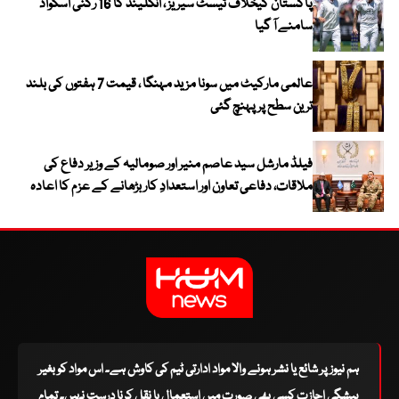
پاکستان کیخلاف ٹیسٹ سیریز ، انگلینڈ کا 16 رکنی اسکواڈ
سامنے آ گیا
عالمی مارکیٹ میں سونا مزید مہنگا ، قیمت 7 ہفتوں کی بلند
ترین سطح پر پہنچ گئی
فیلڈ مارشل سید عاصم منیر اور صومالیہ کے وزیر دفاع کی
ملاقات، دفاعی تعاون اور استعدادِ کار بڑھانے کے عزم کا اعادہ
ہم نیوز پر شائع یا نشر ہونے والا مواد ادارتی ٹیم کی کاوش ہے۔ اس مواد کو بغیر
پیشگی اجازت کسی بھی صورت میں استعمال یا نقل کرنا درست نہیں۔ تمام