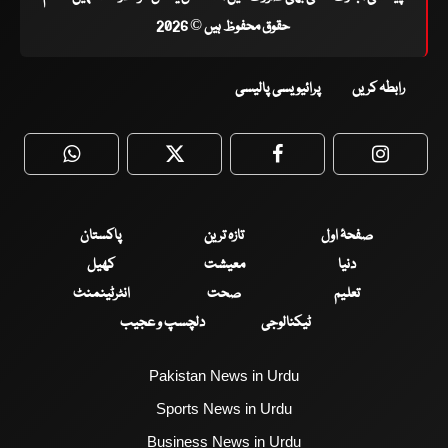
حقوق محفوظ ہیں © 2026
رابطہ کریں
پرائیویسی پالیسی
WhatsApp
Twitter
Facebook
Faceboo
صفحۂ اول
تازہ ترین
پاکستان
دنیا
معیشت
کھیل
تعلیم
صحت
انٹرٹینمنٹ
ٹیکنالوجی
دلچسپ و عجیب
Pakistan News in Urdu
Sports News in Urdu
Business News in Urdu