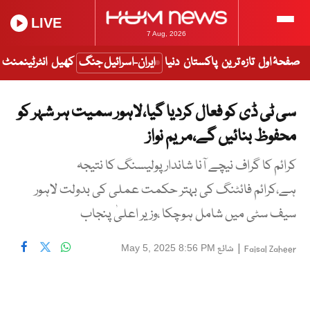
LIVE
7 Aug, 2026
صفحۂ اول
تازہ ترین
پاکستان
دنیا
ایران-اسرائیل جنگ
کھیل
انٹرٹینمنٹ
سی ٹی ڈی کو فعال کردیا گیا،لاہور سمیت ہر شہر کو
محفوظ بنائیں گے،مریم نواز
کرائم کا گراف نیچے آنا شاندار پولیسنگ کا نتیجہ
ہے،کرائم فائٹنگ کی بہتر حکمت عملی کی بدولت لاہور
سیف سٹی میں شامل ہوچکا ،وزیر اعلیٰ پنجاب
|
شائع
May 5, 2025 8:56 PM
Faisal Zaheer