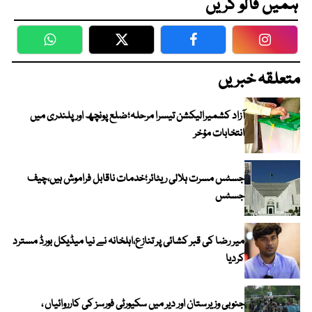
ہمیں فالو کریں
WhatsApp
Twitter
Facebook
Faceboo
متعلقہ خبریں
آزاد کشمیرالیکشن تیسرا مرحلہ؛ضلع پونچھ اور پلندری میں
انتخابات مؤخر
جسٹس مسرت ہلالی ریٹائر؛خدمات ناقابل فراموش ہیں،چیف
جسٹس
میر رضا کی قبر کشائی پر تنازع،اہلخانہ نے نیا میڈیکل بورڈ مسترد
کردیا
جنوبی وزیرستان اور دیر میں سکیورٹی فورسز کی کارروائیاں ،