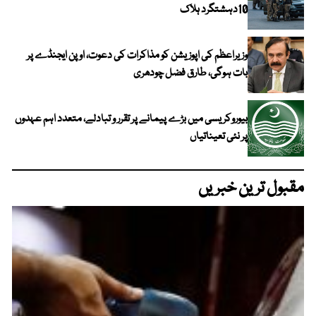
10دہشتگرد ہلاک
وزیراعظم کی اپوزیشن کو مذاکرات کی دعوت، اوپن ایجنڈے پر
بات ہوگی، طارق فضل چودھری
بیوروکریسی میں بڑے پیمانے پر تقرر و تبادلے، متعدد اہم عہدوں
پر نئی تعیناتیاں
مقبول ترین خبریں