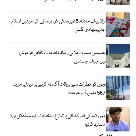
براڈ پیک حادثہ،5غیرملکی کوہ پیماؤں کی میتیں اسلام
آبادپہنچادی گئیں
جسٹس مسرت ہلالی ریٹائر؛خدمات ناقابل فراموش
ہیں،چیف جسٹس
بچوں کو خطرات سے بروقت آگاہ نہ کرنے پر میٹا پر مزید
567 ملین ڈالر جرمانہ
میر رضا کی قبر کشائی پر تنازع،اہلخانہ نے نیا میڈیکل بورڈ
مسترد کردیا