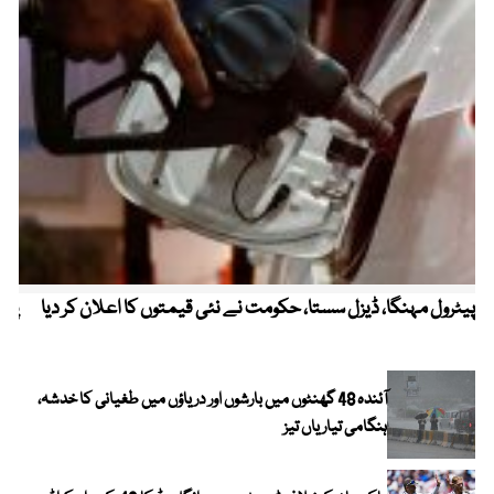
پیٹرول مہنگا، ڈیزل سستا، حکومت نے نئی قیمتوں کا اعلان کر دیا
پنج
آئندہ 48 گھنٹوں میں بارشوں اور دریاؤں میں طغیانی کا خدشہ،
ہنگامی تیاریاں تیز