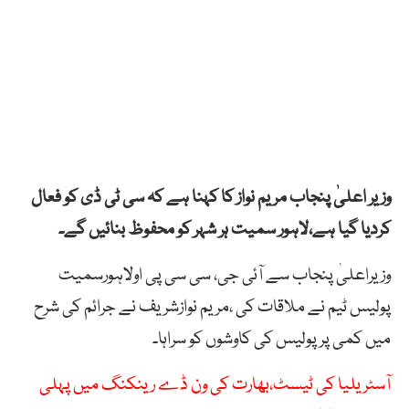
وزیر اعلیٰ پنجاب مریم نواز کا کہنا ہے کہ سی ٹی ڈی کو فعال
کردیا گیا ہے،لاہور سمیت ہر شہر کو محفوظ بنائیں گے۔
وزیراعلیٰ پنجاب سے آئی جی، سی سی پی اولاہورسمیت
پولیس ٹیم نے ملاقات کی ،مریم نوازشریف نے جرائم کی شرح
میں کمی پر پولیس کی کاوشوں کو سراہا۔
آسٹریلیا کی ٹیسٹ،بھارت کی ون ڈے رینکنگ میں پہلی