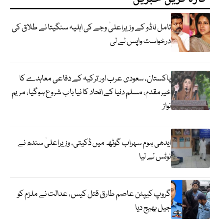
تامل ناڈو کے وزیراعلیٰ وجے کی اہلیہ سنگیتا نے طلاق کی
درخواست واپس لے لی
پاکستان، سعودی عرب اور ترکیہ کے دفاعی معاہدے کا
خیرمقدم، مسلم دنیا کے اتحاد کا نیا باب شروع ہوگیا، مریم
نواز
ایدھی ہوم سہراب گوٹھ میں ڈکیتی، وزیراعلیٰ سندھ نے
نوٹس لے لیا
گروپ کیپٹن عاصم طارق قتل کیس، عدالت نے ملزم کو
جیل بھیج دیا