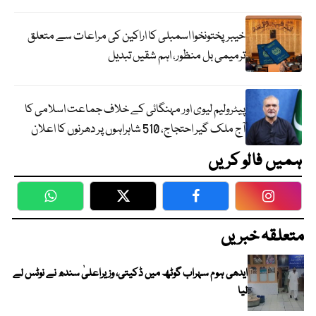
خیبرپختونخوا اسمبلی کا اراکین کی مراعات سے متعلق
ترمیمی بل منظور، اہم شقیں تبدیل
پیٹرولیم لیوی اور مہنگائی کے خلاف جماعت اسلامی کا
آج ملک گیر احتجاج، 510 شاہراہوں پر دھرنوں کا اعلان
ہمیں فالو کریں
WhatsApp
Twitter
Facebook
Faceboo
متعلقہ خبریں
ایدھی ہوم سہراب گوٹھ میں ڈکیتی، وزیراعلیٰ سندھ نے نوٹس لے
لیا