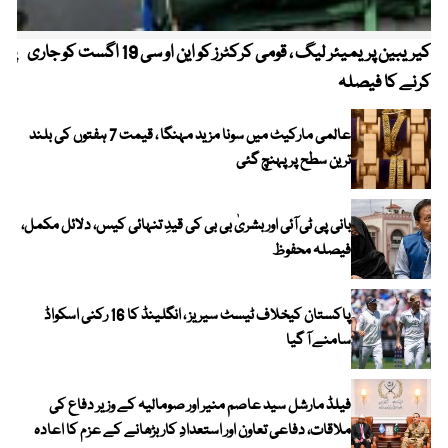
کیریبین پریمیئر لیگ ، قومی کرکٹرز کو این او سی 19 اگست کو جاری
پیٹ
کرنے کا فیصلہ
عالمی مارکیٹ میں سونا مزید مہنگا ، قیمت 7 ہفتوں کی بلند
ترین سطح پر پہنچ گئی
بانی پی ٹی آئی اور بشریٰ بی بی کی قیدِ تنہائی کیس، دلائل مکمل،
فیصلہ محفوظ
پاکستان کیخلاف ٹیسٹ سیریز ، انگلینڈ کا 16 رکنی اسکواڈ
سامنے آ گیا
فیلڈ مارشل سید عاصم منیر اور صومالیہ کے وزیر دفاع کی
ملاقات، دفاعی تعاون اور استعدادِ کار بڑھانے کے عزم کا اعادہ