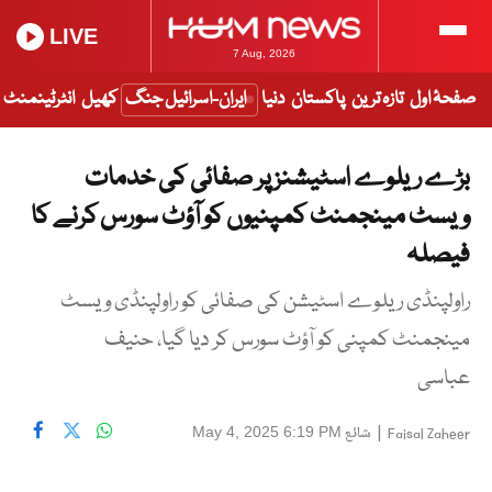
LIVE
7 Aug, 2026
صفحۂ اول
تازہ ترین
پاکستان
دنیا
ایران-اسرائیل جنگ
کھیل
انٹرٹینمنٹ
بڑے ریلوے اسٹیشنز پر صفائی کی خدمات
ویسٹ مینجمنٹ کمپنیوں کو آؤٹ سورس کرنے کا
فیصلہ
راولپنڈی ریلوے اسٹیشن کی صفائی کو راولپنڈی ویسٹ
مینجمنٹ کمپنی کو آؤٹ سورس کر دیا گیا، حنیف
عباسی
|
شائع
May 4, 2025 6:19 PM
Faisal Zaheer