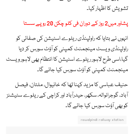
تشویش کا اظہار کیا۔
پشاور میں2 روز کے دوران فی کلو چکن 20 روپے سستا
انہوں نے بتایا کہ راولپنڈی ریلوے اسٹیشن کی صفائی کو
راولپنڈی ویسٹ مینجمنٹ کمپنی کو آؤٹ سورس کر دیا
گیا،اسی طرح لاہور ریلوے اسٹیشن کا انتظام بھی لاہور ویسٹ
مینجمنٹ کمپنی کو آؤٹ سورس کیا جائے گا۔
حنیف عباسی کا مزید کہنا تھا کہ خانیوال، ملتان، فیصل
آباد، گوجرانوالہ، سکھر، حیدرآباد اور کراچی کے ریلوے سٹیشنز
کو بھی آؤٹ سورس کیا جائے گا۔
rawalpindi railway station