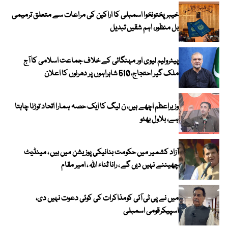
خیبرپختونخوا اسمبلی کا اراکین کی مراعات سے متعلق ترمیمی
بل منظور، اہم شقیں تبدیل
پیٹرولیم لیوی اور مہنگائی کے خلاف جماعت اسلامی کا آج
ملک گیر احتجاج، 510 شاہراہوں پر دھرنوں کا اعلان
وزیراعظم اچھے ہیں، ن لیگ کا ایک حصہ ہمارا اتحاد توڑنا چاہتا
ہے، بلاول بھٹو
آزاد کشمیر میں حکومت بنانیکی پوزیشن میں ہیں ، مینڈیٹ
چھیننے نہیں دیں گے ، رانا ثناء اللہ ، امیر مقام
میں نے پی ٹی آئی کومذاکرات کی کوئی دعوت نہیں دی،
اسپیکرقومی اسمبلی