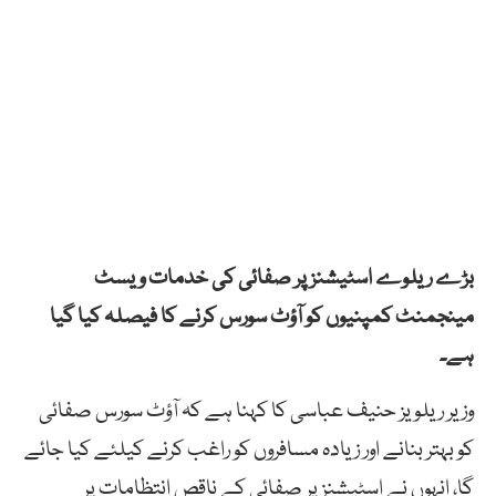
بڑے ریلوے اسٹیشنز پر صفائی کی خدمات ویسٹ
مینجمنٹ کمپنیوں کو آؤٹ سورس کرنے کا فیصلہ کیا گیا
ہے۔
وزیر ریلویز حنیف عباسی کا کہنا ہے کہ آؤٹ سورس صفائی
کو بہتر بنانے اور زیادہ مسافروں کو راغب کرنے کیلئے کیا جائے
گا، انہوں نے اسٹیشنز پر صفائی کے ناقص انتظامات پر