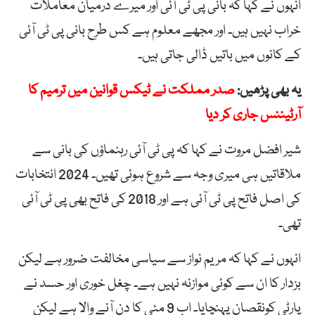
انہوں نے کہا کہ بانی پی ٹی آئی اور میرے درمیان معاملات
خراب نہیں ہیں۔ اور مجھے معلوم ہے کس طرح بانی پی ٹی آئی
کے کانوں میں باتیں ڈالی جاتی ہیں۔
یہ بھی پڑھیں:
صدر مملکت نے ٹیکس قوانین میں ترمیم کا
آرٹیننس جاری کر دیا
شیر افضل مروت نے کہا کہ پی ٹی آئی رہنماؤں کی بانی سے
ملاقاتیں ہی میری وجہ سے شروع ہوئی تھیں۔ 2024 انتخابات
کی اصل فاتح پی ٹی آئی ہے اور 2018 کی فاتح بھی پی ٹی آئی
تھی۔
انہوں نے کہا کہ مریم نواز سے سیاسی مخالفت ضرور ہے لیکن
بزدار کا ان سے کوئی موازنہ نہیں ہے۔ چغل خوری اور حسد نے
پارٹی کونقصان پہنچایا۔ اب 9 مئی کا دن آنے والا ہے لیکن