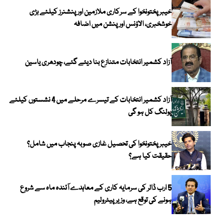
خیبرپختونخوا کے سرکاری ملازمین اور پنشنرز کیلئے بڑی
خوشخبری، الاؤنس اور پنشن میں اضافہ
آزاد کشمیر انتخابات متنازع بنا دیئے گئے، چودھری یاسین
آزاد کشمیر انتخابات کے تیسرے مرحلے میں 4 نشستوں کیلئے
پولنگ کل ہو گی
خیبر پختونخوا کی تحصیل غازی صوبہ پنجاب میں شامل؟
حقیقت کیا ہے؟
5 ارب ڈالر کی سرمایہ کاری کے معاہدے آئندہ ماہ سے شروع
ہونے کی توقع ہے، وزیر پیٹرولیم