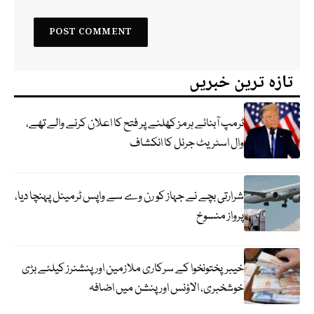
تازہ ترین خبریں
ٹرمپ آبنائے ہرمز کھلنے پر فتح کا اعلان کرنے والے تھے،
وال اسٹریٹ جرنل کا انکشاف
شرارتی بچے نے جہاز کو رن وے سے واپس ٹرمینل پہنچا دیا،
پرواز منسوخ
خیبرپختونخوا کے سرکاری ملازمین اور پنشنرز کیلئے بڑی
خوشخبری، الاؤنس اور پنشن میں اضافہ