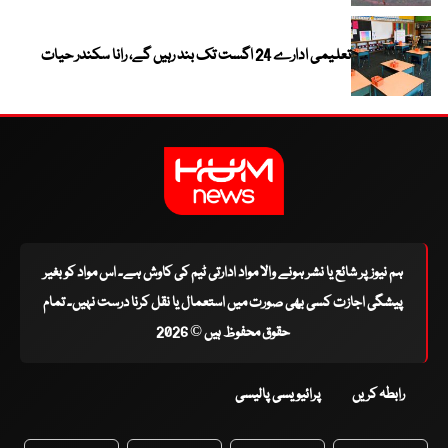
تعلیمی ادارے 24 اگست تک بند رہیں گے، رانا سکندر حیات
ہم نیوز پر شائع یا نشر ہونے والا مواد ادارتی ٹیم کی کاوش ہے۔ اس مواد کو بغیر
پیشگی اجازت کسی بھی صورت میں استعمال یا نقل کرنا درست نہیں۔ تمام
حقوق محفوظ ہیں © 2026
رابطہ کریں
پرائیویسی پالیسی