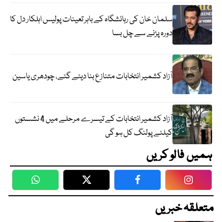
سلمان خان کی رہائشگاہ کے باہر تعینات پولیس اہلکار دل کا
دورہ پڑنے سے چل بسا
آزاد کشمیر انتخابات متنازع بنا دیئے گئے، چودھری یاسین
آزاد کشمیر انتخابات کے تیسرے مرحلے میں 4 نشستوں
کیلئے پولنگ کل ہو گی
ہمیں فالو کریں
WhatsApp
Twitter
Facebook
Faceboo
متعلقہ خبریں