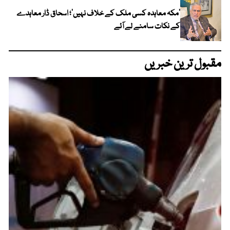
‘مکہ معاہدہ کسی ملک کے خلاف نہیں’؛ اسحاق ڈار معاہدے
کے نکات سامنے لے آئے
مقبول ترین خبریں