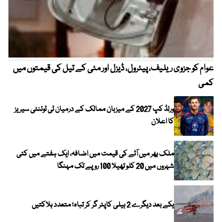
عوام کو جزوی ریلیف، پیٹرول، ڈیزل اور مٹی کے تیل کی قیمتوں میں
4 روز میں سونے کی قیمت میں بڑا اضافہ
کمی
ورلڈ کپ 2027 کے میزبان ممالک کے درمیان ٹی ٹوئنٹی سیریز
کا اعلان
ملک بھر میں آٹے کی قیمت میں اضافہ، ایک ہفتے میں کئی
شہروں میں 20 کلو تھیلا 100 روپے تک مہنگا
یکے بعد دیگرے 2 ہیلی کاپٹر گر کر تباہ؛ متعدد ہلاکتیں