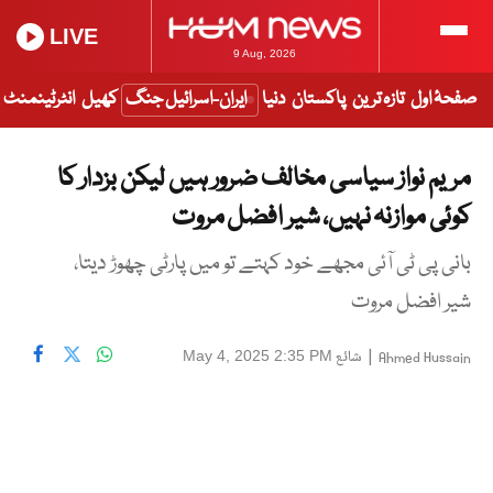
LIVE
9 Aug, 2026
صفحۂ اول
تازہ ترین
پاکستان
دنیا
ایران-اسرائیل جنگ
کھیل
انٹرٹینمنٹ
مریم نواز سیاسی مخالف ضرور ہیں لیکن بزدار کا
کوئی موازنہ نہیں، شیر افضل مروت
بانی پی ٹی آئی مجھے خود کہتے تو میں پارٹی چھوڑ دیتا،
شیر افضل مروت
|
شائع
May 4, 2025 2:35 PM
Ahmed Hussain