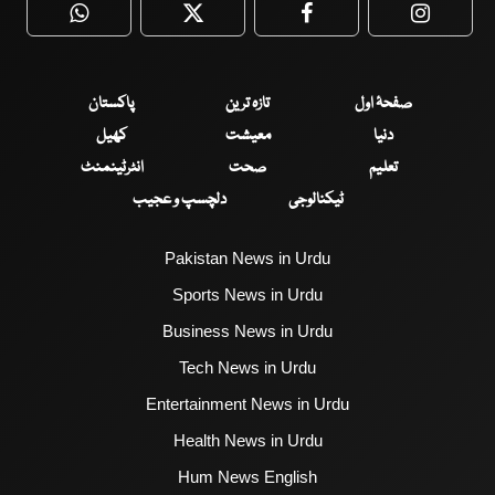
WhatsApp
Twitter
Facebook
Faceboo
صفحۂ اول
تازہ ترین
پاکستان
دنیا
معیشت
کھیل
تعلیم
صحت
انٹرٹینمنٹ
ٹیکنالوجی
دلچسپ و عجیب
Pakistan News in Urdu
Sports News in Urdu
Business News in Urdu
Tech News in Urdu
Entertainment News in Urdu
Health News in Urdu
Hum News English