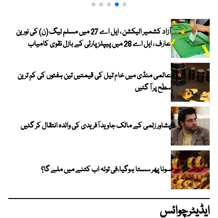
آزاد کشمیر الیکشن ، ایل اے 27 میں مسلم لیگ (ن) کی نورین
عارف ، ایل اے 28 میں پیپلز پارٹی کے بازل نقوی کامیاب
عالمی منڈی میں خام تیل کی قیمتیں تین ہفتوں کی کم ترین
سطح پر آ گئیں
پشاور زلمی کے مالک جاوید آفریدی کی والدہ انتقال کر گئیں
سونا پھر سستا ہوگیا،فی تولہ اب کتنے میں ملے گا؟
ایڈیٹرچوائس