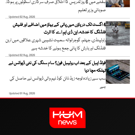
ہفتے میں 6 روز تدریس کا اطلاق صرف سرکاری اسکولوں پر ہوگا،
صوبائی وزیر تعلیم
Updated 02 Aug, 2026
4 اگست تک دریاؤں میں پانی کے بہاؤ میں اضافے اور فلیش
فلڈنگ کا خدشہ، این ڈی ایم اے کا الرٹ
راولپنڈی، جہلم، گوجرانوالہ سمیت نشیبی شہری علاقوں میں اربن
فلڈنگ اور بارش کا پانی جمع ہونے کا خدشہ ہے
Updated 02 Aug, 2026
فولڈ ایبل کے بعد اب رولیبل فون؟ سام سنگ کی نئی ڈیوائس نے
تہلکہ مچا دیا
سب سے زیادہ توجہ زیڈ نائن کوڈ نیم والی ڈیوائس نے حاصل کی
ہے
Updated 01 Aug, 2026