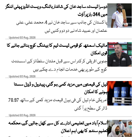
دوسرا ٹیسٹ، ساجد خان کی شاندار بالنگ، ویسٹ انڈیز پہلی اننگز
میں 344 رنز پر آؤٹ
پاکستان کی جانب سے ساجد خان نے 4، محمد علی، علی
عثمان اور عبید شاہ نے دو دو وکٹیں لیں
Updated 03 Aug, 2026
مائیک اسمتھ کو قومی ٹیسٹ ٹیم کا بیٹنگ کوچ بنائے جانے کا
قوی امکان
جنوبی افریقی کرکٹر اس سے قبل ملتان سلطانز کے اسسٹنٹ
کوچ کے طور پر بھی خدمات انجام دے چکے ہیں
Updated 03 Aug, 2026
تیل کی قیمتوں میں مزید کمی ہو گئی، پیٹرول و ڈیزل سستا
ہونے کا امکان
امریکی خام تیل کی فی بیرل قیمت مزید کمی کے ساتھ 78.97
ڈالر کی سطح پر آ گئی
Updated 03 Aug, 2026
اسلام آباد میں تعلیمی ادارے کل سے کھل جائیں گے، محکمہ
تعلیم سندھ کا بھی اہم اعلان