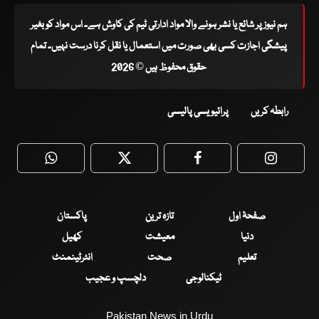
ہم نیوز پر شائع یا نشر ہونے والا مواد ادارتی ٹیم کی کاوش ہے۔ اس مواد کو بغیر
پیشگی اجازت کسی بھی صورت میں استعمال یا نقل کرنا درست نہیں۔ تمام
حقوق محفوظ ہیں © 2026
رابطہ کریں
پرائیویسی پالیسی
WhatsApp
Twitter
Facebook
Faceboo
صفحۂ اول
تازہ ترین
پاکستان
دنیا
معیشت
کھیل
تعلیم
صحت
انٹرٹینمنٹ
ٹیکنالوجی
دلچسپ و عجیب
Pakistan News in Urdu