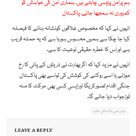
ہم پرامن پڑوسی چاہتے ہیں، ہماری امن کی خواہش کو
کمزوری نہ سمجھا جائے، پاکستان
انہوں نے کہا کہ مخصوص علاقوں کونشانہ بنانے کا فیصلہ
کیا جا چکا ہے ہمیں محسوس ہورہا ہے کہ یہ حملہ قریب
ہے اوراس کا خطرہ حقیقی نوعیت کا ہے۔
انہوں نے مزید کہا کہ اگربھارت نے دریاؤں کے پانی کا رخ
موڑنے یا اسے روکنے کی کوشش کی تواسے بھی پاکستان
جنگی اقدام تصورکریگا اورایسی کسی بھی حرکت کا منہ
توڑجواب دیا جائے گا۔
روس میں پاکستانی سفیر
LEAVE A REPLY