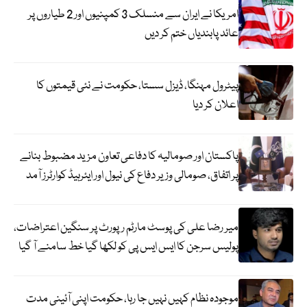
امریکا نے ایران سے منسلک 3 کمپنیوں اور 2 طیاروں پر
عائد پابندیاں ختم کر دیں
پیٹرول مہنگا، ڈیزل سستا، حکومت نے نئی قیمتوں کا
اعلان کر دیا
پاکستان اور صومالیہ کا دفاعی تعاون مزید مضبوط بنانے
پر اتفاق، صومالی وزیر دفاع کی نیول اور ایئرہیڈ کوارٹرز آمد
میر رضا علی کی پوسٹ مارٹم رپورٹ پر سنگین اعتراضات،
پولیس سرجن کا ایس ایس پی کو لکھا گیا خط سامنے آ گیا
موجودہ نظام کہیں نہیں جا رہا، حکومت اپنی آئینی مدت