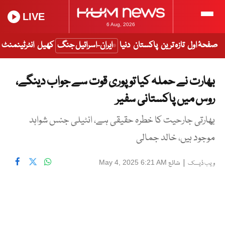
LIVE
6 Aug, 2026
صفحۂ اول
تازہ ترین
پاکستان
دنیا
ایران-اسرائیل جنگ
کھیل
انٹرٹینمنٹ
بھارت نے حملہ کیا تو پوری قوت سے جواب دینگے،
روس میں پاکستانی سفیر
بھارتی جارحیت کا خطرہ حقیقی ہے، انٹیلی جنس شواہد
موجود ہیں، خالد جمالی
|
شائع
May 4, 2025 6:21 AM
ویب ڈیسک