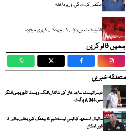
مکمل کرے گی، وزیر داخلہ
انڈونیشیا میں زلزلے کے جھٹکے، شہری خوفزدہ
ہمیں فالو کریں
WhatsApp
Twitter
Facebook
Faceboo
متعلقہ خبریں
دوسرا ٹیسٹ، ساجد خان کی شاندار بالنگ، ویسٹ انڈیز پہلی اننگز
میں 344 رنز پر آؤٹ
مائیک اسمتھ کو قومی ٹیسٹ ٹیم کا بیٹنگ کوچ بنائے جانے کا
قوی امکان