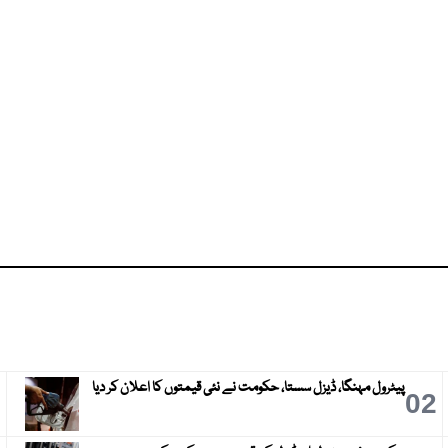
پیٹرول مہنگا، ڈیزل سستا، حکومت نے نئی قیمتوں کا اعلان کر دیا
3
02