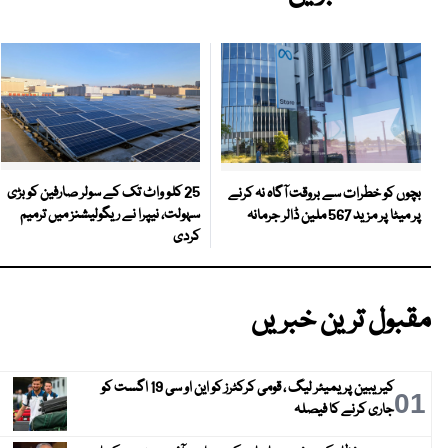
25 کلو واٹ تک کے سولر صارفین کو بڑی
بچوں کو خطرات سے بروقت آگاہ نہ کرنے
سہولت، نیپرا نے ریگولیشنز میں ترمیم
پر میٹا پر مزید 567 ملین ڈالر جرمانہ
کردی
مقبول ترین خبریں
کیریبین پریمیئر لیگ ، قومی کرکٹرز کو این او سی 19 اگست کو
01
جاری کرنے کا فیصلہ