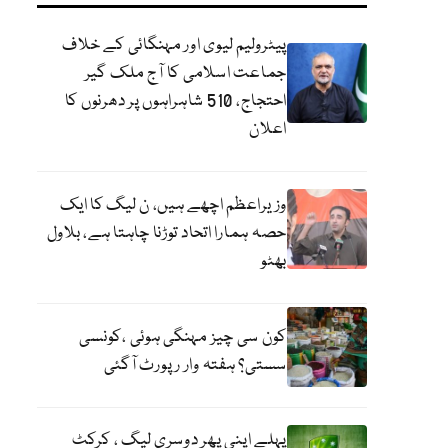
پیٹرولیم لیوی اور مہنگائی کے خلاف
جماعت اسلامی کا آج ملک گیر
احتجاج، 510 شاہراہوں پر دھرنوں کا
اعلان
وزیراعظم اچھے ہیں، ن لیگ کا ایک
حصہ ہمارا اتحاد توڑنا چاہتا ہے، بلاول
بھٹو
کون سی چیز مہنگی ہوئی ،کونسی
سستی؟ ہفتہ وار رپورٹ آگئی
پہلے اپنی پھر دوسری لیگ ، کرکٹ