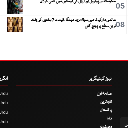
حکومت نے پیٹرول اور ڈیزل کی قیمتوں میں کمی کر دی
6
05
عالمی مارکیٹ میں سونا مزید مہنگا ، قیمت 7 ہفتوں کی بلند
9
08
ترین سطح پر پہنچ گئی
نیوز کیٹیگریز
انگر
صفحۂ اول
Urdu
تازہ ترین
Urdu
پاکستان
Urdu
دنیا
Urdu
اس
معیشت