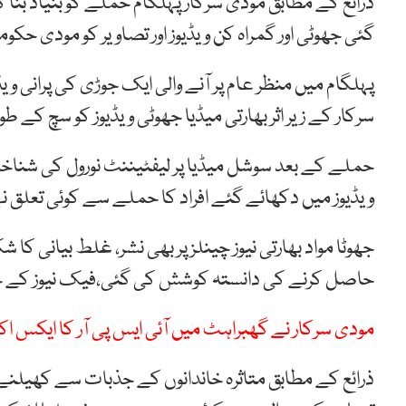
ذرائع کے مطابق مودی سرکار پہلگام حملے کو بنیاد بنا ک
گئی جھوٹی اور گمراہ کن ویڈیوز اور تصاویر کو مودی 
پہلگام میں منظر عام پر آنے والی ایک جوڑی کی پرانی 
سرکار کے زیر اثر بھارتی میڈیا جھوٹی ویڈیوز کو سچ کے طور
حملے کے بعد سوشل میڈیا پر لیفٹیننٹ نورول کی شناخت ک
ویڈیوز میں دکھائے گئے افراد کا حملے سے کوئی تعلق نہ
جھوٹا مواد بھارتی نیوز چینلز پر بھی نشر، غلط بیانی 
حاصل کرنے کی دانستہ کوشش کی گئی،فیک نیوز کے خلا
مودی سرکار نے گھبراہٹ میں آئی ایس پی آر کا ایکس ا
ذرائع کے مطابق متاثرہ خاندانوں کے جذبات سے کھیلنے