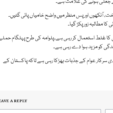
کے جعلی ہونے کی علامت ہے۔
خت، آنکھوں اور پس منظر میں واضح خامیاں پائی گئیں۔
کا مطالبہ زور پکڑ گیا۔
جی کا غلط استعمال کر رہی ہے۔پلوامہ کی طرح پہلگام حملے
دگی کو مزید ہوا دے رہی ہے۔
 سرکار عوام کے جذبات بھڑکا رہی ہے تاکہ پاکستان کے
EAVE A REPLY