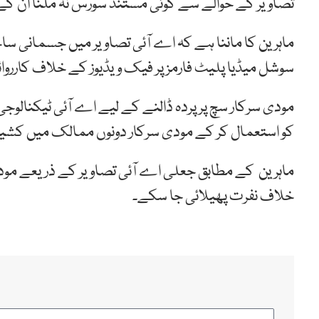
تصاویر کے حوالے سے کوئی مستند سورس نہ ملنا ان 
ماہرین کا ماننا ہے کہ اے آئی تصاویر میں جسمانی سا
سوشل میڈیا پلیٹ فارمز پر فیک ویڈیوز کے خلاف کارروائی 
مودی سرکار سچ پر پردہ ڈالنے کے لیے اے آئی ٹیکنالو
کو استعمال کر کے مودی سرکار دونوں ممالک میں کشی
ماہرین کے مطابق جعلی اے آئی تصاویر کے ذریعے مودی
خلاف نفرت پھیلائی جا سکے۔