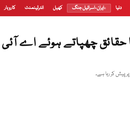
دنیا
ایران-اسرائیل جنگ
کھیل
انٹرٹینمنٹ
کاروبار
حقائق چھپاتے ہوئے اے آئی ک
پر پیش کر رہا ہے۔