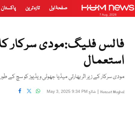
صفحۂ اول
تازہ ترین
پاکستان
7 Aug, 2026
فالس فلیگ:مودی سرکار کا 
استعمال
مودی سرکار کے زیر اثر بھارتی میڈیا جھوٹی ویڈیوز کو سچ کے طور 
|
شائع
May 3, 2025 9:34 PM
Hasnat Mughal