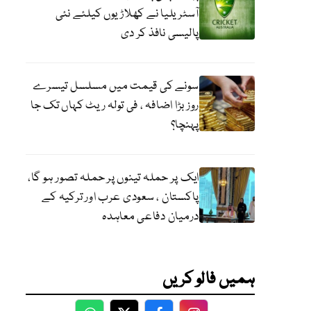
آسٹریلیا نے کھلاڑیوں کیلئے نئی
پالیسی نافذ کر دی
سونے کی قیمت میں مسلسل تیسرے
روز بڑا اضافہ ، فی تولہ ریٹ کہاں تک جا
پہنچا؟
ایک پر حملہ تینوں پر حملہ تصور ہو گا،
پاکستان ، سعودی عرب اور ترکیہ کے
درمیان دفاعی معاہدہ
ہمیں فالو کریں