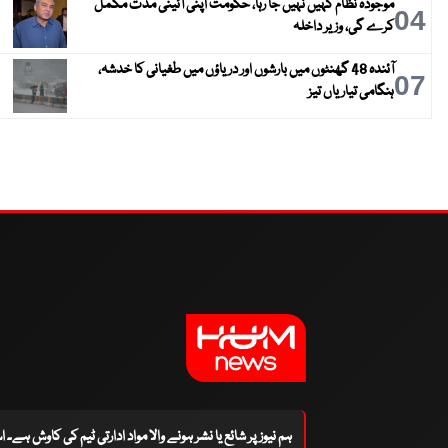
موجودہ نظام کہیں نہیں جا رہا، حکومت اپنی آئینی مدت مکمل
04
کرے گی، وزیر داخلہ
آئندہ 48 گھنٹوں میں بارشوں اور دریاؤں میں طغیانی کا خدشہ،
07
ہنگامی تیاریاں تیز
ہم نیوز پر شائع یا نشر ہونے والا مواد ادارتی ٹیم کی کاوش ہے۔ 