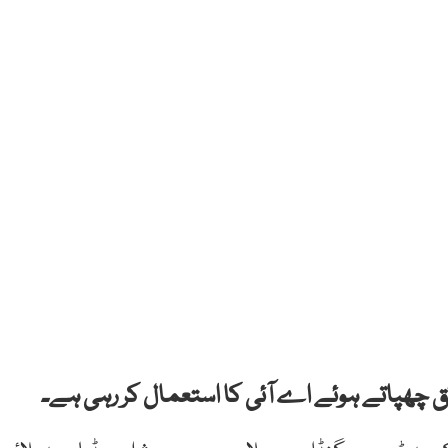
 چھپاتے ہوئے اے آئی کا استعمال کر رہی ہے۔