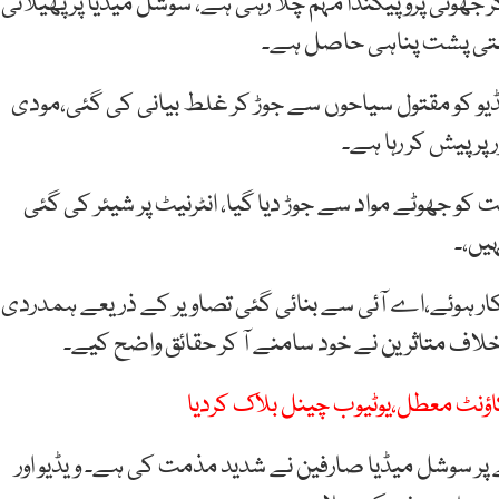
ر جھوٹی پروپیگنڈا مہم چلا رہی ہے، سوشل میڈیا پر پھیلائی
حکومتی پشت پناہی حاصل ہے۔
ویڈیو کو مقتول سیاحوں سے جوڑ کر غلط بیانی کی گئی،مودی
 پر پیش کر رہا ہے۔
و جھوٹے مواد سے جوڑ دیا گیا، انٹرنیٹ پر شیئر کی گئی
یں،۔
کا شکار ہوئے،اے آئی سے بنائی گئی تصاویر کے ذریعے ہمدردی
ف متاثرین نے خود سامنے آ کر حقائق واضح کیے۔
کاؤنٹ معطل،یوٹیوب چینل بلاک کردیا
 پر سوشل میڈیا صارفین نے شدید مذمت کی ہے۔ ویڈیو اور