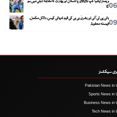
ویمنز ایشیا کپ 2026، پاکستان اور بھارت کا مقابلہ دبئی میں ہو
0
گا
بانی پی ٹی آئی اور بشریٰ بی بی کی قیدِ تنہائی کیس، دلائل مکمل،
0
فیصلہ محفوظ
یزی سیکشنز
Pakistan News in 
Sports News in 
Business News in 
Tech News in 