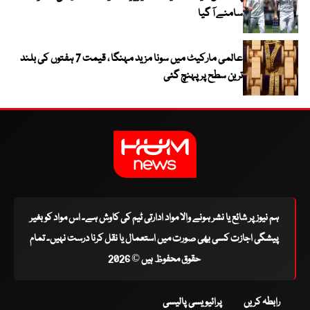
سامنے آ گیا
عالمی مارکیٹ میں سونا مزید مہنگا ، قیمت 7 ہفتوں کی بلند
ترین سطح پر پہنچ گئی
ہم نیوز پر شائع یا نشر ہونے والا مواد ادارتی ٹیم کی کاوش ہے۔ اس مواد کو بغیر
پیشگی اجازت کسی بھی صورت میں استعمال یا نقل کرنا درست نہیں۔ تمام
حقوق محفوظ ہیں © 2026
رابطہ کریں
پرائیویسی پالیسی