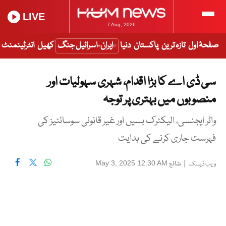
LIVE
7 Aug, 2026
صفحۂ اول
تازہ ترین
پاکستان
دنیا
ایران-اسرائیل جنگ
کھیل
انٹرٹینمنٹ
سی ڈی اے کا بڑا اقدام، شہری سہولیات اور
منصوبوں میں بہتری پر توجہ
واٹر ایجنسی، الیکٹرک بسیں اور غیر قانونی سوسائٹیز کی
فہرست جاری کرنے کی ہدایت
|
شائع
May 3, 2025 12:30 AM
ویب ڈیسک