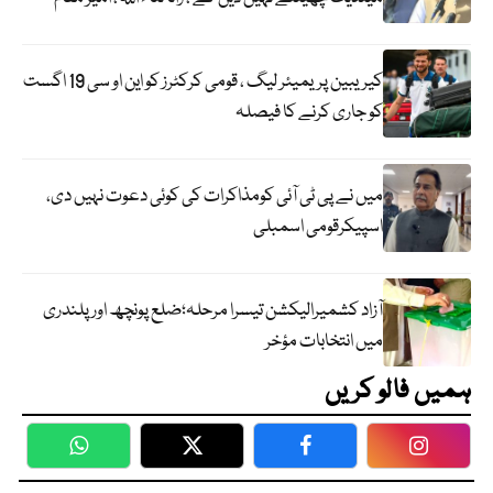
کیریبین پریمیئر لیگ ، قومی کرکٹرز کو این او سی 19 اگست
کو جاری کرنے کا فیصلہ
میں نے پی ٹی آئی کومذاکرات کی کوئی دعوت نہیں دی،
اسپیکرقومی اسمبلی
آزاد کشمیرالیکشن تیسرا مرحلہ؛ضلع پونچھ اور پلندری
میں انتخابات مؤخر
ہمیں فالو کریں
WhatsApp
Twitter
Facebook
Faceboo