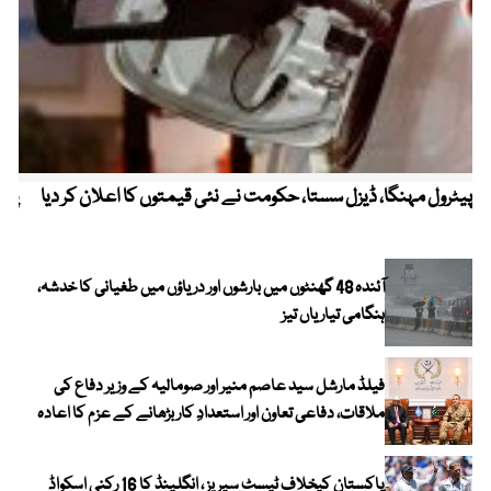
پیٹرول مہنگا، ڈیزل سستا، حکومت نے نئی قیمتوں کا اعلان کر دیا
پنج
آئندہ 48 گھنٹوں میں بارشوں اور دریاؤں میں طغیانی کا خدشہ،
ہنگامی تیاریاں تیز
فیلڈ مارشل سید عاصم منیر اور صومالیہ کے وزیر دفاع کی
ملاقات، دفاعی تعاون اور استعدادِ کار بڑھانے کے عزم کا اعادہ
پاکستان کیخلاف ٹیسٹ سیریز ، انگلینڈ کا 16 رکنی اسکواڈ