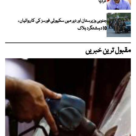
کردیا
جنوبی وزیرستان اور دیر میں سکیورٹی فورسز کی کارروائیاں ،
10دہشتگرد ہلاک
مقبول ترین خبریں