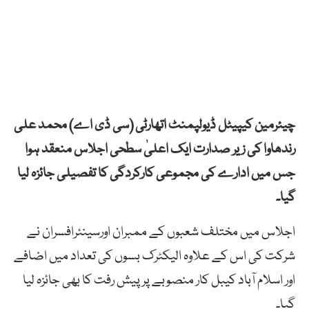
چیئرمین کیپیٹل ڈیولپمنٹ اتھارٹی (سی ڈی اے) محمد علی
رندھاوا کی زیر صدارت ایک اعلیٰ سطحی اجلاس منعقد ہوا
جس میں ادارے کی مجموعی کارکردگی کا تفصیلی جائزہ لیا
گیا۔
اجلاس میں مختلف شعبوں کے ممبران اورسینئرافسران نے
شرکت کی اس کے علاوہ الیکٹرک بسوں کی تعداد میں اضافے
اور اسلام آباد کیبل کار منصوبے پر پیش رفت کا بھی جائزہ لیا
گیا۔