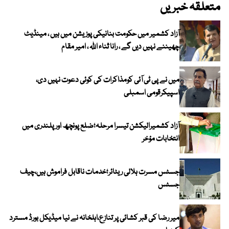
متعلقہ خبریں
آزاد کشمیر میں حکومت بنانیکی پوزیشن میں ہیں ، مینڈیٹ
چھیننے نہیں دیں گے ، رانا ثناء اللہ ، امیر مقام
میں نے پی ٹی آئی کومذاکرات کی کوئی دعوت نہیں دی،
اسپیکرقومی اسمبلی
آزاد کشمیرالیکشن تیسرا مرحلہ؛ضلع پونچھ اور پلندری میں
انتخابات مؤخر
جسٹس مسرت ہلالی ریٹائر؛خدمات ناقابل فراموش ہیں،چیف
جسٹس
میر رضا کی قبر کشائی پر تنازع،اہلخانہ نے نیا میڈیکل بورڈ مسترد