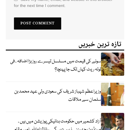
for the next time I comment.
تازہ ترین خبریں
سونے کی قیمت میں مسلسل تیسرے روز بڑا اضافہ ، فی
تولہ ریٹ کہاں تک جا پہنچا؟
وزیراعظم شہباز شریف کی سعودی ولی عہد محمد بن
سلمان سے ملاقات
آزاد کشمیر میں حکومت بنانیکی پوزیشن میں ہیں ،
مینڈیٹ چھیننے نہیں دیں گے ، رانا ثناء اللہ ، امیر مقام