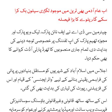
اب عام آدمی بھی ٹرین میں موجود لگژری سیلون بک کرا
سکے گا،ریلوے کا بڑا فیصلہ
چیئرمین سی ڈی اے نے ایف نائن پارک، لیک ویو پارک اور
مجوزہ تھیم پارک کی اپ لفٹنگ پر خصوصی توجہ دینے کی
ہدایت دی، تمام جاری منصوبوں کا تھرڈ پارٹی آڈٹ کروانے کا
بھی حکم دیا۔
اجلاس میں اسلام آباد کے شہریوں کو مستقل بنیادوں پر پانی
کی فراہمی یقینی بنانے کے لیے “واٹر ایجنسی” کے قیام اور اس
کی فزیبلٹی رپورٹ کی تیاری کی ہدایت بھی کی گئی۔
اس کے ساتھ ساتھ قانونی وغیرقانونی ہاؤسنگ سوسائٹیزکی
فہرست ویب سائٹ اورمیڈیا پرمشتہر کرنے اورعوام کو سرمایہ