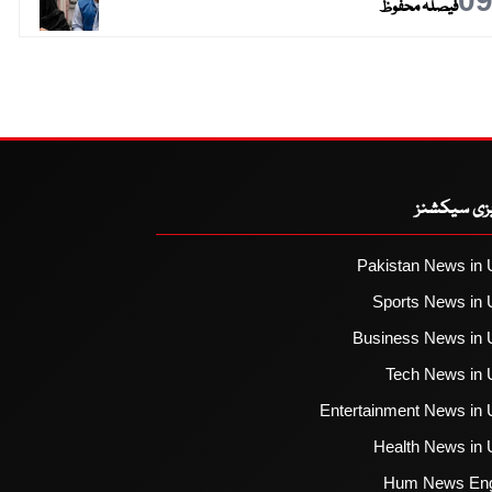
0
فیصلہ محفوظ
یزی سیکشنز
Pakistan News in 
Sports News in 
Business News in 
Tech News in 
Entertainment News in 
Health News in 
Hum News Eng