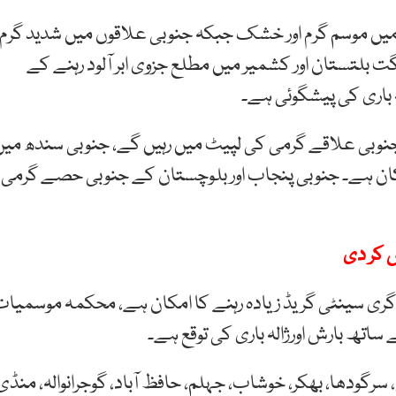
 موسم گرم اور خشک جبکہ جنوبی علاقوں میں شدید گرم
گت بلتستان اور کشمیر میں مطلع جزوی ابر آلود رہنے کے
 باری کی پیشگوئی ہے۔
وبی علاقے گرمی کی لپیٹ میں رہیں گے، جنوبی سندھ میں
 رہنے کا امکان ہے۔ جنوبی پنجاب اور بلوچستان کے جنوبی حصے گرمی
ش کر دی
اپریل تک بالائی علاقوں میں درجہ حرارت 4 سے 6 ڈگری سینٹی گریڈ زیادہ رہنے کا امکان ہے، محکمہ موسمیا
اتھ بارش اورژالہ باری کی توقع ہے۔
 سرگودھا، بھکر، خوشاب، جہلم، حافظ آباد، گوجرانوالہ، منڈی