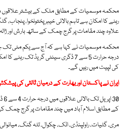
محکمہ موسمیات کے مطابق ملک کے بیشتر علاقوں میں
رہنے کا امکان ہے تاہم بالائی خیبرپختونخوا، پنجاب، گل
علاوہ چند مقامات پر گرج چمک کے ساتھ بارش اور ژالہ
محکمہ موسمیات نے کہا ہے کہ آج سے یکم مئی تک جن
درجہ حرارت 5 سے 7 ڈگری سینٹی گریڈ تک
کی لپیٹ میں رہیں گے۔
ایران نے پاکستان اور بھارت کے درمیان ثالثی کی پیشک
30 
کے مطابق اسلام آباد میں چند مقامات پر گرج چمک کے س
مری، گلیات، راولپنڈی، اٹک، چکوال، تلہ گنگ، میانوالی،