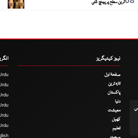
9
08
ترین سطح پر پہنچ گئی
نیوز کیٹیگریز
انگر
صفحۂ اول
Urdu
تازہ ترین
Urdu
پاکستان
Urdu
دنیا
Urdu
اس
معیشت
Urdu
کھیل
Urdu
تعلیم
lish
صحت