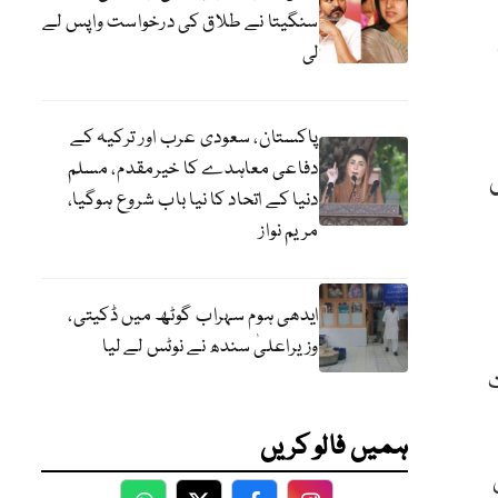
سنگیتا نے طلاق کی درخواست واپس لے
لی
پاکستان، سعودی عرب اور ترکیہ کے
دفاعی معاہدے کا خیرمقدم، مسلم
دنیا کے اتحاد کا نیا باب شروع ہوگیا،
مریم نواز
ایدھی ہوم سہراب گوٹھ میں ڈکیتی،
وزیراعلیٰ سندھ نے نوٹس لے لیا
ت
ہمیں فالو کریں