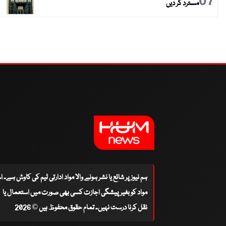
07
مسترد کر دیں
ہم نیوز پر شائع یا نشر ہونے والا مواد ادارتی ٹیم کی کاوش ہے۔ 
مواد کو بغیر پیشگی اجازت کسی بھی صورت میں استعمال یا
نقل کرنا درست نہیں۔ تمام حقوق محفوظ ہیں © 2026