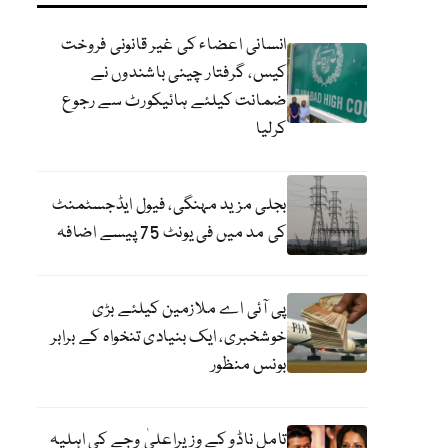
انسانی اعضاء کی غیر قانونی فروخت
کیس، گرفتار چینی باشندوں نے
ضمانت کیلئے ہائیکورٹ سے رجوع
کرلیا
بجلی مزید مہنگی، فیول ایڈجسٹمنٹ
کی مد میں فی یونٹ 75 پیسے اضافہ
پی آئی اے ملازمین کیلئے بڑی
خوشخبری، ایک بنیادی تنخواہ کے برابر
بونس منظور
تامل ناڈو کے وزیراعلیٰ وجے کی اہلیہ