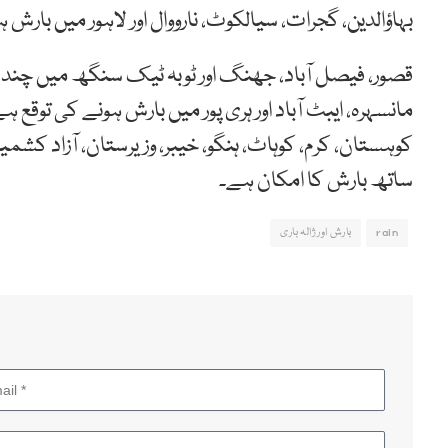
بہاؤالدین، گجرات، سیالکوٹ، نارووال اور لاہور میں بارش 
قصور، فیصل آباد، جھنگ اور ٹوبہ ٹیک سنگھ میں چند مقا
مانسہرہ، ایبٹ آباد اور ہری پور میں بارش ہونے کی توقع ہ
کوہستان، کرم، کوہاٹ، ہنگو، خیبر، وزیرستان، آزاد کش
ساتھ بارش کا امکان ہے۔
rain
بارش اور ژالہ باری