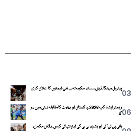
پیٹرول مہنگا، ڈیزل سستا، حکومت نے نئی قیمتوں کا اعلان کر دیا
0
ویمنز ایشیا کپ 2026، پاکستان اور بھارت کا مقابلہ دبئی میں ہو
0
گا
بانی پی ٹی آئی اور بشریٰ بی بی کی قیدِ تنہائی کیس، دلائل مکمل،