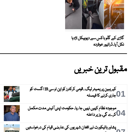
گاڑی کے گلَو باکس سے دیوہیکل اژدہا
نکل آیا، ڈرائیور خوفزدہ
مقبول ترین خبریں
کیریبین پریمیئر لیگ ، قومی کرکٹرز کو این او سی 19 اگست کو
01
جاری کرنے کا فیصلہ
موجودہ نظام کہیں نہیں جا رہا، حکومت اپنی آئینی مدت مکمل
04
کرے گی، وزیر داخلہ
پشاور ہائیکورٹ نے افغان شہریوں کی عارضی قیام کی درخواستیں