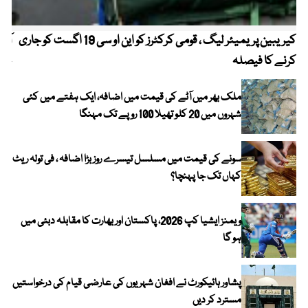
کیریبین پریمیئر لیگ ، قومی کرکٹرز کو این او سی 19 اگست کو جاری
آز
کرنے کا فیصلہ
چھی
ملک بھر میں آٹے کی قیمت میں اضافہ، ایک ہفتے میں کئی
شہروں میں 20 کلو تھیلا 100 روپے تک مہنگا
سونے کی قیمت میں مسلسل تیسرے روز بڑا اضافہ ، فی تولہ ریٹ
کہاں تک جا پہنچا؟
ویمنز ایشیا کپ 2026، پاکستان اور بھارت کا مقابلہ دبئی میں
ہو گا
پشاور ہائیکورٹ نے افغان شہریوں کی عارضی قیام کی درخواستیں
مسترد کر دیں