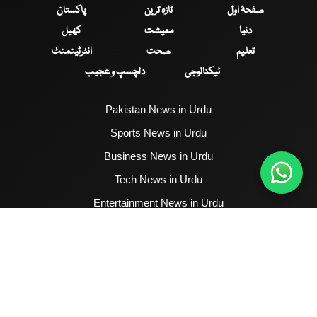
صفحۂ اول
تازہ ترین
پاکستان
دنیا
معیشت
کھیل
تعلیم
صحت
انٹرٹینمنٹ
ٹیکنالوجی
دلچسپ و عجیب
Pakistan News in Urdu
Sports News in Urdu
Business News in Urdu
Tech News in Urdu
Entertainment News in Urdu
Health News in Urdu
Hum News English