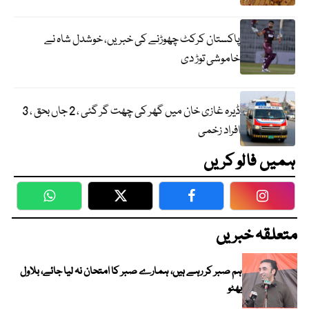
پاکستان کرکٹ چھوڑنے کی خبریں، خوشدل شاہ نے
خاموشی توڑ دی
ڈیرہ غازی خان میں گھر کی چھت گر گئی ، 2 جاں بحق ، 3
افراد زخمی
ہمیں فالو کریں
WhatsApp
Twitter
Facebook
Faceboo
متعلقہ خبریں
ہم صبر کر رہے ہیں، ہمارے صبر کا امتحان نہ لیا جائے، بلاول
بھٹو