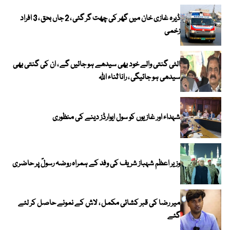
ڈیرہ غازی خان میں گھر کی چھت گر گئی ، 2 جاں بحق ، 3 افراد
زخمی
الٹی گنتی والے خود بھی سیدھے ہو جائیں گے ، ان کی گنتی بھی
سیدھی ہو جائیگی ، رانا ثناء اللہ
شہداء اور غازیوں کو سول ایوارڈز دینے کی منظوری
وزیر اعظم شہباز شریف کی وفد کے ہمراہ روضہ رسولؐ پر حاضری
میر رضا کی قبر کشائی مکمل ، لاش کے نمونے حاصل کر لئے
گئے