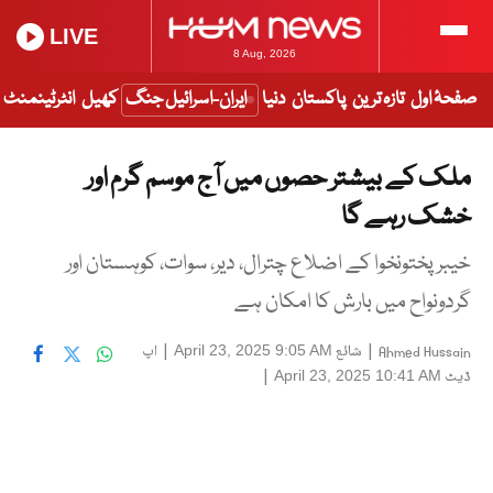
LIVE
8 Aug, 2026
صفحۂ اول
تازہ ترین
پاکستان
دنیا
ایران-اسرائیل جنگ
کھیل
انٹرٹینمنٹ
ملک کے بیشتر حصوں میں آج موسم گرم اور
خشک رہے گا
خیبر پختونخوا کے اضلاع چترال، دیر، سوات، کوہستان اور
گردونواح میں بارش کا امکان ہے
|
شائع
|
اپ
April 23, 2025 9:05 AM
Ahmed Hussain
ڈیٹ
|
April 23, 2025 10:41 AM