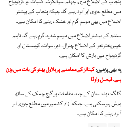
پنجاب کے اضلاع مری، جہلم، سیالکوٹ، گلیات اور گردونواح
میں مطلع جزوی ابر آلود رہے گا۔ جبکہ پنجاب کے بیشتر
اضلاع میں بھی موسم گرم اور خشک رہنے کا امکان ہے۔
سندھ کے بیشتر اضلاع میں موسم شدید گرم رہے گا۔ تاہم
خیبر پختونخوا کے اضلاع چترال، دیر، سوات، کوہستان اور
گردونواح میں بارش کا امکان ہے۔
یہ بھی پڑھیں:
کینالز کےمعاملے پر بلاول بھٹو کی بات میں وزن
ہے، فیصل واوڈا
گلگت بلتستان کے چند مقامات پر گرج چمک کے ساتھ
بارش ہو سکتی ہے۔ جبکہ آزاد کشمیر میں مطلع جزوی ابر
آلود رہنے کا امکان ہے۔