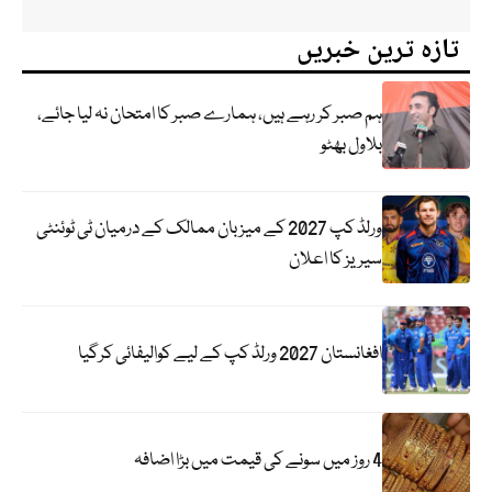
تازہ ترین خبریں
ہم صبر کر رہے ہیں، ہمارے صبر کا امتحان نہ لیا جائے،
بلاول بھٹو
ورلڈ کپ 2027 کے میزبان ممالک کے درمیان ٹی ٹوئنٹی
سیریز کا اعلان
افغانستان 2027 ورلڈ کپ کے لیے کوالیفائی کرگیا
4 روز میں سونے کی قیمت میں بڑا اضافہ